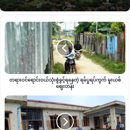
တာအိုမြို့နယ် မြန်မာ့စီးပွားရေးဘဏ်ကိုသွားနေရပေမယ့် အဆင်မ
ပြေမှုတွေရှိနေတယ်လို့ ဒေသခံတွေကဆိုပါတယ်။
တရားဝင်
“
စီးပွားရေးဘဏ်တော့ရှိတာပေါ့ ဒါပေမယ့်
CB
ဘဏ်လောက် လွယ်
ရောင်းဝယ်
လွယ်ကူကူထုတ်မရဘူး အချိန်ကြာကြီးစောင့်ရတာမျိုးတွေရှိတယ်။
သုံးစွဲ
ပြီးတော့ အများစုက
CB
ဘဏ်မှာပဲထည့်ထားကြတာလေး အဲ့တော့
ခွင့်
ရ
ထုတ်ချင်တဲ့လူတွေကထုတ်မရဘူး။ နောက်ပြီးတော့ စီးပွားရေးဘဏ်
နေ
မှာကလည်း
CB
ဘဏ်မှာလို ငွေအမောက်များများစားစားထုတ်မရ
တဲ့ ရမ်
ဘူးလေအဲ့တာတွေခက်နေတာ
”
လို့ အထက်မှာဖော်ပြခဲ့တဲ့အမျိုးသမီး
ပူ
တစ်ဦးကဆက်ပြောပါတယ်။
ရပ်ကွက် မူးယစ်
တရားဝင်ရောင်းဝယ်သုံးစွဲခွင့်ရနေတဲ့ ရမ်ပူရပ်ကွက် မူးယစ်
ဈေးတန်း
CB Bank
ဟာ ပူတာအိုမြို့ ကောင်ကထောင်ရပ်ကွက်ထဲမှာရှိတာဖြစ်
ဈေးတန်း
ပြီး ပူတာအိုမြို့ပေါ်ထဲက တစ်ခုတည်းသော ပုဂ္ဂလိက ဘဏ်လည်း
ရွှေ
ဖြစ်ပါတယ်။
ကူ
တိုက်
ပူတာအို မြစ်ကြီးနား ကားလမ်းပိုင်းပိတ်ထားချိန် ၂ လကျော်ကြာမြင့်
နယ်
လာတာနဲ့အမျှပူတာအိုမြို့ပေါ်မှာ လက်ရှိိ စက်သုံးဆီပြတ်
ဆေးရုံ
လေကြောင်း
တောက်တာ၊ ဖုန်းလိုင်းတွေပြတ်တောက်တာ၊ ဆေးဝါးပြတ်လပ်မှု