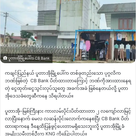
ပူတာအိုမြို့ပေါ်က CB Bank
ကချင်ပြည်နယ် ပူတာအိုမြို့ပေါ်က တစ်ခုတည်းသော ပုဂ္ဂလိက
ဘဏ်ဖြစ်တဲ့
CB Bank
ပိတ်ထားတာ‌ကြောင့် ဘဏ်ကိုအားထားနေရ
တဲ့ ငွေထုတ်၊ငွေသွင်းလုပ်သူတွေ အခက်အခဲ ဖြစ်နေတယ်လို့ ပူတာ
အိုဒေသခံတွေဆီကနေ သိရပါတယ်။
ပူတာအို
–
မြစ်ကြီးနား ကားလမ်းပိုင်းပိတ်ထားတာ ၂ လကျော်လာမြင့်
လာပြီးနောက် မေလ လဆန်းပိုင်းလောက်ကနေစပြီး
CB Bank
ပိတ်
ထားရာကနေ ဒီနေ့ထိပြန်ဖွင့်ပေးတာမရှိသေးဘူးလို့ ပူတာအိုမြို့ခံ
အမျိုးသမီးတစ်ဦးက
KNG
ကိုပြောပါတယ်။