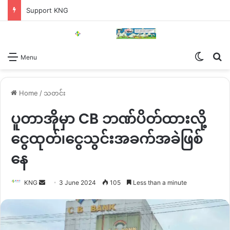
Support KNG
Switch
Se
Menu
Home
/
သတင်း
ပူတာအိုမှာ CB ဘဏ်ပိတ်ထားလို့
ငွေထုတ်၊ငွေသွင်းအခက်အခဲဖြစ်
နေ
Send
KNG
3 June 2024
105
Less than a minute
an
email