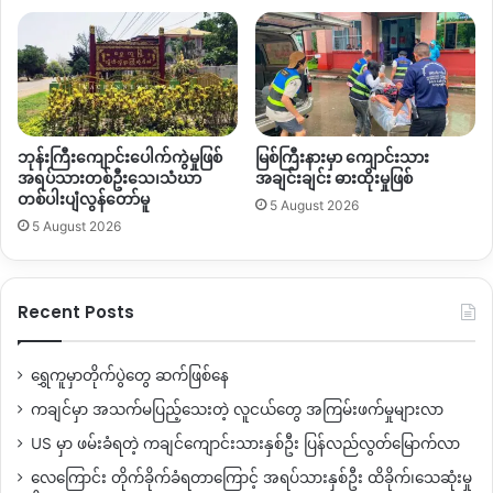
ဘုန်းကြီးကျောင်းပေါက်ကွဲမှုဖြစ်
မြစ်ကြီးနားမှာ ကျောင်းသား
အရပ်သားတစ်ဦးသေ၊သံဃာ
အချင်းချင်း ဓားထိုးမှုဖြစ်
တစ်ပါးပျံလွန်တော်မူ
5 August 2026
5 August 2026
Recent Posts
ရွှေကူမှာတိုက်ပွဲတွေ ဆက်ဖြစ်နေ
ကချင်မှာ အသက်မပြည့်သေးတဲ့ လူငယ်တွေ အကြမ်းဖက်မှုများလာ
US မှာ ဖမ်းခံရတဲ့ ကချင်ကျောင်းသားနှစ်ဦး ပြန်လည်လွတ်မြောက်လာ
လေကြောင်း တိုက်ခိုက်ခံရတာကြောင့် အရပ်သားနှစ်ဦး ထိခိုက်၊သေဆုံးမှု