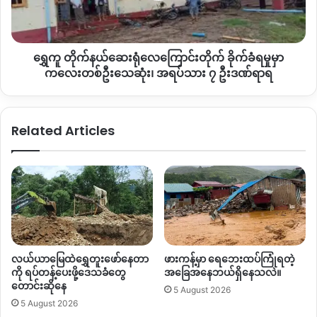
တိုက်
ကြောင့်ဆေးဆိုင်တွေပိတ်ထားတာ ၊ကုန်စျေးနှုန်းတွေအဆမတန်မြ
ခိုက်
င့်တက်လာတာနဲ့အမျှ အခုလိုဘဏ်လုပ်ငန်းတွေရပ်တန့်နေတာကြော
ခံ
င့် ဒေသခံတွေအဘက်ဘက်က ခက်ခဲလာနေတယ်လို့သိရပါတယ်။
ရွှေကူ တိုက်နယ်ဆေးရုံလေကြောင်းတိုက် ခိုက်ခံရမှုမှာ
ရ
မှု
ကလေးတစ်ဦးသေဆုံး၊ အရပ်သား ၇ ဦးဒဏ်ရာရ
By – Zaw Zaw
မှာ
ကလေး
တ
Related Articles
စ်
Copy URL
ဦး
သေဆုံး၊
အရပ်သား
၇
ဦး
ဒဏ်ရာ
ရ
လယ်ယာမြေထဲရွှေတူးဖော်နေတာ
ဖားကန့်မှာ ရေဘေးထပ်ကြုံရတဲ့
ကို ရပ်တန့်ပေးဖို့ဒေသခံတွေ
အခြေအနေဘယ်ရှိနေသလဲ။
တောင်းဆိုနေ
5 August 2026
5 August 2026