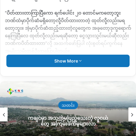
“
ပိတ်ထားတာကြာပြီကော ရက်ပေါင်း ၂၀ တောင်မကတော့ဘူး
ဘဏ်ထဲမှာပိုက်ဆံမရှိတော့လို့ပိတ်ထားတာတဲ့ ထုတ်လို့လည်းမရ
တော့ဘူး။ အဲ့မှာပိုက်ဆံထည့်ထားတဲ့လူတွေက အခုတော့ဒုက္ခရောက်
နေကြပြီလေ ထုတ်လို့လည်းမရဆိုတော့ ငွေသွားသွင်းမယ်ဆိုလည်း
ဘဏ်ကပိတ်ထားတာ
”
လို့ အထက်ဖော်ပြပါ လုံးစွတ်ရပ်ကွက်နေ
အမျိုးသမီးတစ်ဦးကပြောပါတယ်။
Show More
ပူတာအို
CB Bank
မှာ ငွေလာသွင်းတဲ့သူတွေထက် ငွေလွဲထုတ်ချင်
သူတွေနဲ့ အရင်ထည့်သွင်းထားတဲ့ငွေသားလာထုတ်တဲ့သူတွေက ပို
များနေတာကြောင့် ငွေသားမလုံလောက်လို့ ပိတ်ထားရတာ
ဖြစ်ကြောင်း
CB
ဘဏ်ဘက်က ပြောလာတယ်လို့ ဒေသခံတွေကဆို
ပါတယ်။
သတင်း
ဒါကြောင့်
CB Bank
ပိတ်ထားတာနဲ့ပတ်သက်ပြီး
KNG
သတင်းဌာန
ကချင်မှာ အသက်မပြည့်သေးတဲ့ လူငယ်
က ဆက်သွယ်နေပေမယ့် ဆက်သွယ်လို့ မရသေးပါဘူး။
တွေ အကြမ်းဖက်မှုများလာ
အခုလို
CB Bank
ပိတ်ထားတာကြောင့် ဒေသခံတွေဟာလက်ရှိ ပူ