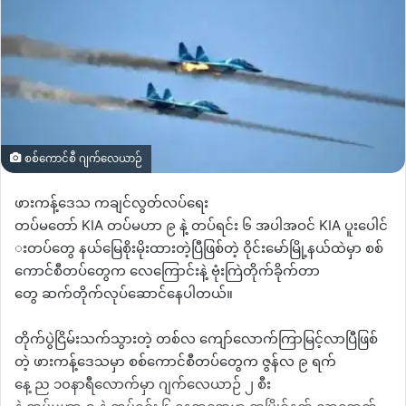
စစ်ကောင်စီ ဂျက်လေယာဉ်
ဖားကန့်ဒေသ
ကချင်လွတ်လပ်ရေး
တပ်မတော်
KIA
တပ်မဟာ
၉
နဲ့
တပ်ရင်း
၆
အပါအဝင်
KIA
ပူးပေါင်
းတပ်တွေ
နယ်မြေစိုးမိုးထားတဲ့ပြီဖြစ်တဲ့
ဝိုင်းမော်မြို့နယ်ထဲမှာ
စစ်
ကောင်စီတပ်တွေက
လေကြောင်းနဲ့
ဗုံးကြဲတိုက်ခိုက်တာ
တွေ
ဆက်တိုက်လုပ်ဆောင်နေပါတယ်။
တိုက်ပွဲငြိမ်းသက်သွားတဲ့
တစ်လ
ကျော်လောက်ကြာမြင့်လာပြီဖြစ်
တဲ့
ဖားကန့်ဒေသမှာ
စစ်ကောင်စီတပ်တွေက
ဇွန်လ
၉
ရက်
နေ့
ည
၁၀နာရီလောက်မှာ
ဂျက်လေယာဉ်
၂
စီး