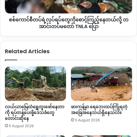
မှာ
ဗုံးကြဲတိုက်ခိုက်ရတဲ့အပြင်
KIA
တပ်တွေ
နယ်မြေစိုးမိုးထား
စောင့်
တဲ့
ခါးရှီကျေးရွာတွေအထိ
စစ်ကောင်စီတပ်ဘက်ကနေ
စစ်ကြောင်း
ကြည့်
ထိုးလာတာကြောင့်
အပြန်အလှန်ပစ်ခတ်မှုတွေလည်းရှိခဲ့တယ်လို့သိ
စစ်ကောင်စီတပ်ရဲ့လုပ်ရပ်တွေကိုစောင့်ကြည့်နေတယ်လို့ တ
နေ
ရပါတယ်။
တယ်
အာင်းတပ်မတော် TNLA ပြော
လို့
တ
ဒါကြောင့်
တိုက်ပွဲဖြစ်ပွားတဲ့နေရာဘက်ကို
ဝိုင်းမော်မြို့နဲ့
အနီးနေရာ
အာ
မှာ
ကျန်ရှိနေသေးတဲ့
ခလရ
၅၈
တပ်ရင်းကနေ
ဒီ
Related Articles
င်း
ကနေ့
ဇွန်လ
၁၀
ရက်နေ့
မနက်ပိုင်းအထိ
လက်နက်ကြီး
တပ်မတော်
တွေ
အဆက်မပြတ်
ပစ်ခတ်နေတယ်လို့
ဝိုင်းမော်ဒေသခံတွေ
TNLA
က
ပြောပါတယ်။
ပြော
ဒီကနေ့မှာလည်း
ဟူးကောင့်ချုင့်ဝှမ်းဒေသ
ပယင်းမှော်ဒေသမှာရှိ
တဲ့
လပူခမှော်အနီး
ဒေသအခေါ်
ရေကန်တောင်မှာ
တပ်ချထား
တဲ့
စစ်ကောင်စီတပ်စခန်း
နေရာကို
KIA
ပူးပေါင်းတပ်တွေ
ထိုးစစ်
လယ်ယာမြေထဲရွှေတူးဖော်နေတာ
ဖားကန့်မှာ ရေဘေးထပ်ကြုံရတဲ့
ဆင်တိုက်ခိုက်နေတာကြောင့်တိုက်ပွဲပြင်းထန်နေတယ်လို့လည်းသိရ
ကို ရပ်တန့်ပေးဖို့ဒေသခံတွေ
အခြေအနေဘယ်ရှိနေသလဲ။
ပါတယ်။
တောင်းဆိုနေ
5 August 2026
5 August 2026
By – နော်ထွယ့်(ဟူးကောင့်)