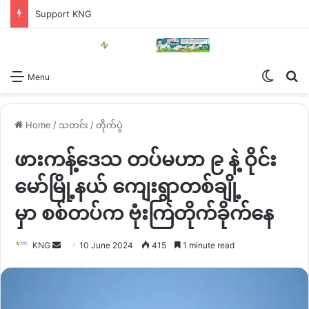
Support KNG
Switch
Se
Menu
Home
/
သတင်း
/
တိုက်ပွဲ
ဖားကန့်ဒေသ တပ်မဟာ ၉ နဲ့ ဝိုင်း
မော်မြို့နယ် ကျေးရွာတစ်ချို့
မှာ စစ်တပ်က ဗုံးကြဲတိုက်ခိုက်နေ
Send
KNG
10 June 2024
415
1 minute read
an
email