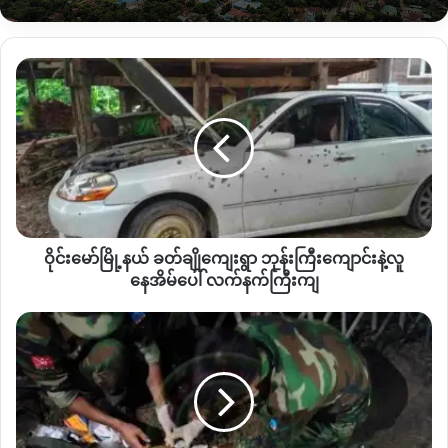
ဗျူဟာကုန်းထဲထွက်ပြေးလွတ်မြောက်သွားတာကြောင့်
KIA
တပ်တွေ
ရှိတဲ့နေရာဘက်ကိုဦးတည်ပြီး
လာရောက်ဗုံးကြဲတိုက်ခိုက်သွားတာ
ဖြစ်နိုင်တယ်လို့
ဖားကန့်ဒေသခံ
သုံးသပ်ပြောဆိုပါတယ်။
ဝိုင်း
မော်
ဒါ့အပြင်
မတ်လအတွင်းမှာပဲ
KIA
ပူးပေါင်းတပ်တွေ
နယ်မြေစိုးမိုး
မြို့နယ် ခတ်ချို
ထားပြီဖြစ်တဲ့
ဝိုင်းမော်မြို့နယ်ထဲက
အောင်မြေ
(
၁
)
၊
ကျေးရွာ ဘုန်းကြီးကျောင်း
နဲ့
အောင်မြေ
(
၂
)
နေရာတွေမှာ
စစ်ကောင်စီတပ်တွေက
ဗုံးကြဲ
လူ
တိုက်ခိုက်တာတွေ
ဆက်လက်လုပ်ဆောင်နေသေးတာ
နေအိမ်
ကြောင့်
ထိခိုက်ပျက်စီးတာတွေကြုံနေရတယ်လို့
ဝိုင်းမော်
ပေါ် လက်နက်ကြီး
ဒေသခံ
အမျိုးသားတစ်ဦးက
KNG
ကိုဆက်ပြောပါတယ်။
ကျ
ဝိုင်းမော်မြို့နယ် ခတ်ချိုကျေးရွာ ဘုန်းကြီးကျောင်းနဲ့လူ
“
မနေ့ညလည်း
ပစ်၊
တစ်နေ့ကလည်း
အဲလိုပစ်နေလို့
ရွာလမ်းမကြီး
နေအိမ်ပေါ် လက်နက်ကြီးကျ
ပေါ်မှာရှိတဲ့
နေအိမ်တွေတောင်
တော်တော်ပျက်စီးနေပြီ။
စစ်
လက်နက်ကြီးက
စျေးနေရာတွေမှာတောင်ကျတယ်။
မနေ့လည်းပစ်
ကောင်စီ
တယ်။
မနေ့ည
ပစ်တာက
ဘယ်ဘက်ထိတာလဲတော့
သေချာမသိရ
တပ်
သေးဘူး
”
လို့ပြောပါတယ်။
ရဲ့
လုပ်ရပ်
တွေ
ဇွန်လ
၉
ရက်နေ့ညမှာ
အောင်မြေ
(
၁
)
၊
အောင်မြေ
(
၂
)
နဲ့
ခါးရှီတစ်ဝိုက်
ကို