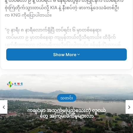
နဲ့
တပ်မဟာ
၉
နဲ့
တပ်ရင်း
၆
နေရာတွေမှာ
တပြိုင်နက်
လာရောက်
ဗုံးကြဲတိုက်သွားတယ်လို့
KIA
နဲ့
နီးစပ်တဲ့
ဖားကန့်ဒေသခံတစ်ဦး
က
KNG
ကိုပြောပါတယ်။
“
၇
နာရီ၊
၈
နာရီလောက်ရှိပြီ
တပ်ရင်း
၆
မှာတစ်နေရာ၊
တပ်မဟာ
၉
မှာတစ်နေရာ
ကျမှန်တယ်လို့သိရတယ်။
ထိခိုက်
ပျက်စီးတာတော့
လုံးဝမရှိဘူးလို့ပြောပါတယ်။
ခန့်မှန်းပြီးလာပစ်
တယ်ဆိုတော့
ထိခိုက်တာမရှိတာပါ။
ဂျက်ဖိုက်တာက
၂
စီးဟုတ်
Show More
တယ်
”
လို့ပြောပါတယ်။
စစ်တပ်ဘက်နေ
ဂျက်လေယာဉ်
၂
စီးနဲ့
လာရောက်ဗုံးကြဲတိုက်ခိုက်ခဲ့
တာကြောင့်
တပ်မဟာ
၉
နယ်မြေနဲ့
တပ်ရင်း
၆
နေရာတစ်ချို့
မှာ
လေယာဉ်ဗုံးကျရောက်ပေါက်ကွဲမှုရှိခဲ့ပေမယ့်
ထိခိုက်ပျက်စီးတာ
တွေမရှိခဲ့ဘူးလို့
ပြောပြတာဖြစ်ပါတယ်။
သတင်း
ကချင်မှာ အသက်မပြည့်သေးတဲ့ လူငယ်
အခုလို
စစ်တပ်ဘက်ကနေ
ညတွင်းချင်းလာရောက်ဗုံးကြဲတိုက်ခိုက်
တွေ အကြမ်းဖက်မှုများလာ
ခဲ့တာဟာ
ပြီးခဲ့တဲ့
မတ်လအတွင်း
တိုက်ပွဲမှာ
KIA/ PDF
တပ်ထံ
အညံ့ခံဝင်ရောက်လာတဲ့
ရဲအုပ်တစ်ဦး
ဇွန်လ
၉
ရက်နေ့
ဖားကန့်