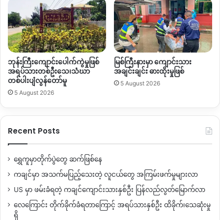
Copy URL
ဘုန်းကြီးကျောင်းပေါက်ကွဲမှုဖြစ်
မြစ်ကြီးနားမှာ ကျောင်းသား
အရပ်သားတစ်ဦးသေ၊သံဃာ
အချင်းချင်း ဓားထိုးမှုဖြစ်
တစ်ပါးပျံလွန်တော်မူ
5 August 2026
5 August 2026
Recent Posts
ရွှေကူမှာတိုက်ပွဲတွေ ဆက်ဖြစ်နေ
ကချင်မှာ အသက်မပြည့်သေးတဲ့ လူငယ်တွေ အကြမ်းဖက်မှုများလာ
US မှာ ဖမ်းခံရတဲ့ ကချင်ကျောင်းသားနှစ်ဦး ပြန်လည်လွတ်မြောက်လာ
လေကြောင်း တိုက်ခိုက်ခံရတာကြောင့် အရပ်သားနှစ်ဦး ထိခိုက်၊သေဆုံးမှု
ရှိ