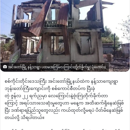
အင်းတော်မြို့ နန့်သာရွာ ပထမအကြိမ်လကြာင်းတိုက်ခိုက်မှူ( ပုံဟောင်း)
စစ်ကိုင်းတိုင်းဒေသကြီး
အင်းတော်မြို့နယ်ထဲက
နန့်သာကျေးရွာ
ဘုန်းတော်ကြီးကျောင်းကို
စစ်ကောင်စီတပ်က
ပြီးခဲ့
တဲ့
ဇွန်လ
၂၂
ရက်ညမှာ
လေကြောင်းနဲ့ဗုံးကြဲတိုက်ခိုက်တာ
ကြောင့်
အရပ်သားသေဆုံးမှုတွေဟာ
မနေ့က
အထိဆက်ရှိနေဆဲဖြစ်
ပြီး
ဒဏ်ရာရပြည်သူတွေလည်း ကယ်ထုတ်လို့မရပဲ
ပိတ်မိနေဆဲဖြစ်
တယ်လို့
သိရပါတယ်။