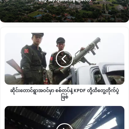
အမျိုးသားတစ်ဦးကပြောပါတယ်။
“
စစ်သားတွေက
ရွာသားတွေကို
ဘုန်းကြီးကျောင်းထဲမှာ
ခေါ်နေထား
တာလေး
သူတို့
(
စစ်ကောင်စီစစ်သား
)
တွေ
ကမသေပါဘူး
လေလာဉ်
လာတဲ့ချိန်သူတို့က
ကတုံးကျင်းတွေ၊ဗုံးခိုကျင်းတွေထဲဝင်ပြေးသွား
ဆိုင်း
ကြတယ်တဲ့
ရွာသားတွေက
အဆောက်အဦးထဲမှာပဲရှိနေတဲ့အဲ့
တောင်
အဆောက်အဦးပေါ်ကျဲလိုက်တော့
ဦးပဇင်းတစ်ပါးနဲ့ရွာသားခြောက်
ရွာ
ယောက်
ဟာပွဲချင်းပြီးဖြစ်သွားတာ
”
လို့သူကပြောပါတယ်။
အဝင်
မှာ
စစ်တပ်
စစ်ကောင်စီတပ်က
ဂျက်ဖိုက်တာတစ်စီးနဲ့
ကျဲချခဲ့တဲ့
ဗုံးသီးတစ်လုံး
နဲ့
ဟာ
အရပ်သားတွေစုနေတဲ့
ဘုန်းတော်ကြီးကျောင်းဆောင်တည့်
KPDF
တည့်ကိုကျရောက်ပေါက်ကွဲခဲ့တာကြောင့်
ဖြစ်စဉ်ဖြစ်သွားတဲ့ည
တို့
က
အသက်
၄၀
ကျော်ဦးပဇင်းတစ်ပါးနဲ့ရွာသား
၇
ဦးပွဲချင်းပြီး
ဆိုင်းတောင်ရွာအဝင်မှာ စစ်တပ်နဲ့ KPDF တို့ထိတွေ့တိုက်ပွဲ
ထိ
သေဆုံးခဲ့ပြီး
၃၀
ကျော်
ဒဏ်ရာရရှိခဲ့တာဖြစ်ပါတယ်။
တွေ့
ဖြစ်
တိုက်ပွဲ
ဖြစ်
စစ်
ဒါပေမယ့် ဒဏ်ရာပြင်းထန်သူတွေကိုကယ်ထုတ်လို့မရတာကြော
ကောင်စီ
င့်
တစ်ချို့သွေးလွန်သေဆုံးတာတွေရှိသွားပြီး
မနေ့ကအထိ
သေဆုံး
ပစ်လိုက်
သူ
၁၇
ဦးအထိရှိလာပြီလို့
အင်ပင်ကျေးရွာနေအမျိုးသားတစ်ဦးက
တဲ့