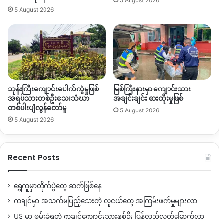
5 August 2026
5 August 2026
လေကြောင်းတိုက်ခိုက်ခံရတဲ့
ဇွန်လ
၂၂
ရက်နေ့က
ပွဲချင်းပြီးသေဆုံး
သူ
၇ဦးသာရှိခဲ့ပေမယ့်
အချိန်မှီမကယ်ထုတ်နိုင်တာကြောင့် ဆေးဝါး
ကုသခွင့်မရတဲ့အတွက် ဇွန်လ
၂၃ရက်နေ့
နဲ့၂၄
ရက်နေ့အတွင်း
နောက်ထပ်သေဆုံးသူ
၁၀
ဦးအထိတိုးလာတယ်လို့သိရပါတယ်။
လက်ရှိ
နန့်သာဘုန်ကြီးကျောင်းထဲမှာ
ဒဏ်ရာရပြည်သူ
၂၀
ကျော်နဲ့
ဘုန်းကြီးကျောင်းပေါက်ကွဲမှုဖြစ်
မြစ်ကြီးနားမှာ ကျောင်းသား
ဒဏ်ရာမရထားတဲ့ပြည်သူ
၁၀
ဦးကျော် စုစုပေါင်းပြည်သူ
၃၀
ကျော်
အရပ်သားတစ်ဦးသေ၊သံဃာ
အချင်းချင်း ဓားထိုးမှုဖြစ်
ပိတ်မိနေဆဲဖြစ်တယ်လို့ သိရပါတယ်။
တစ်ပါးပျံလွန်တော်မူ
5 August 2026
5 August 2026
“
သူတို့ကဘုန်းကြီးကျောင်းမှာတပ်စွဲတာလေး
အဲ့တော့
ဘုန်းကြီးကျောင်းနဲ့နီးတဲ့အိမ်တွေထဲက
ပြည်သူတွေကို
ညဘက်
ဘုန်းကြီးကျောင်းမှာခေါ်စုပြီးအိပ်ခိုင်းတာ
ပုံ
Recent Posts
မှန်
လူဦးရေ၄၀
ကျော်
၅၀
အထိကိုခေါ်အိပ်ခိုင်းတယ်။
အခု
လည်း
ဒဏ်ရတဲ့သူတွေက
၂၀
ကျော်ဆို
အားလုံး
၅၀
ဝန်းကျင်
ရွှေကူမှာတိုက်ပွဲတွေ ဆက်ဖြစ်နေ
လောက်တော့ပိတ်မိနေတယ်
ဖုန်းကလည်း
၂၃
ရက်နေ့အထိတော့
ကချင်မှာ အသက်မပြည့်သေးတဲ့ လူငယ်တွေ အကြမ်းဖက်မှုများလာ
ဆက်သွယ်လို့ရတယ်
ဘယ်လို့မှသွားကယ်ထုတ်လို့မရဖြစ်နေ
တယ်
“
လို့သူကပြောပါတယ်။
US မှာ ဖမ်းခံရတဲ့ ကချင်ကျောင်းသားနှစ်ဦး ပြန်လည်လွတ်မြောက်လာ