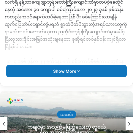
လက်ရှိ
နန့်သာကျေးရွာဘုန်းတော်ကြီးကျောင်းထဲမှာတပ်စွဲနေထိုင်
နေတဲ့
အင်အား
၃၀
ကျော်ပါ
စစ်ကြောင်းဟာ
၂၀၂၃
ခုနှစ်
နှစ်ဆန်း
ကတည်းကဝင်ရောက်တပ်စွဲနေတာဖြစ်ပြီး
စစ်ကြောင်းလာချိန်
ထွက်ပြေးတိမ်းရှောင်လို့မရဘဲ
ရွာထဲပိတ်မိသွားတဲ့အရပ်သားတွေကို
နာမည်စာရင်းကောက်ယူကာ
ညတိုင်းဘုန်းကြီးကျောင်းထဲမှာခေါ်စု
ပြီးလူသားဒိုင်းအဖြစ်အသုံးချနေတာ
ခုဆိုရင်တစ်နှစ်ဝန်းကျင်ရှိလာ
ပြီဖြစ်ပါတယ်။
၂၀၂၄
ခုနှစ်
ဇွန်လ
၂၂
ရက်နေ့မနက်
စစ်ကောင်စီစစ်သားတွေရှိနေ
တဲ့
နန့်သာရွာဘက်ကို
တော်လှန်ရေးအင်အားစုတွေထိုးစစ်ဆင်ဝင်
Show More
ရောက်တိုက်ခိုက်ခဲ့ပြီး
နှစ်ဖက်ထိတွေ့တိုက်ပွဲပြင်းထန်ခဲ့ရာ
စစ်တပ်
ဘက်ကအထိနာသွားတာကြောင့်
ည
၁၂
နာရီဝန်းကျင် လေကြောင်း
နဲ့လာရောက်ပစ်ခတ်ခဲ့တာလို့
သိရပါတယ်။
စစ်တပ်ရဲ့လေကြောင်းပစ်ခတ်မှုကြောင့်
ဘုန်းကြီးကျောင်းမှာရှိနေ
တဲ့
အရပ်သား
၁၇
ဦးသေဆုံးခဲ့ပြီး
နောက်ထပ်ထိခိုက်ဒဏ်ရာရရှိသူ
သတင်း
တွေလည်း
ရှိနေပြီး
ထိခိုက်ဒဏ်ရာရသူတွေကိုလည်း
ဆေးကုခွင့်မရ
ကချင်မှာ အသက်မပြည့်သေးတဲ့ လူငယ်
ဘဲပိတ်မိနေဆဲဖြစ်တယ်လို့
စစ်ဘေးရှောင်နေတဲ့နန့်သာကျေးရွာနေ
တွေ အကြမ်းဖက်မှုများလာ