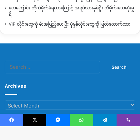
လေကြောင်း တိုက်ခိုက်ခံရတာကြောင့် အရပ်သားနှစ်ဦး ထိခိုက်၊သေဆုံးမှု
နန့်သာကျေးရွာထဲက
ပိတ်မိပြည်သူတွေကို
ကယ်ထုတ်နိုင်ဖို့
စစ်
ရှိ
ကောင်စီတပ်နဲ့
တော်လှန်ရေးအင်အားစုတွေဘက်ကို
တာဝန်ရှိသူ
VIP လိုင်းတွေကို မီးအပြည့်ပေးပြီး ပုံမှန်လိုင်းတွေကို ဖြတ်တောက်ထား
တွေက
ညှိုနိုင်းနေဆဲပဲလို့သိရပြီး
ပိတ်မိနေတဲ့ဒဏ်ရာရပြည်သူတွေ
ကိုအချိန်မှီမကယ်ထုတ်နိုင်ရင်
သေဆုံးသူတွေထပ်ရှိလာနိုင်တယ်
လို့
ဆိုပါတယ်။
လက်ရှိ နန့် သာကျေးရွာဘုန်းတော်ကြီးကျောင်းမှာလက်ရှိ
စစ်သား
Search
အင်အား
၅၀
ဝန်းကျင်လောက်ရှိနေတာဖြစ်ပြီး
နှစ်ဖက်စစ်ရေး
for:
တင်းမာနေဆဲဖြစ်တာကြောင့် အနီးဝန်းကျင်က
ကျေးရွာအများ
အပြားထွက်ပြေးတိမ်းရှောင်နေရတယ်လို့
တုံ့တော်ကျေးရွာ
Archives
နေ
အမျိုးသားတစ်ဦးကပြောပါတယ်။
Archives
“
သူတို့လည်းမဆုတ်သေးဘူးနန့်သာထဲမှာပဲ
ဒီဘက်ကာကွယ်ရေး
ဘက်က
လည်းဆုတ်မသွားသေးဘူး
သူတို့ကိုပတ်ပတ်လည်
ဝိုင်းထားတယ်
မနေ့က
ထိတော့နည်းပစ်သံခတ်သံကြားတယ်ဒီနေ့
Facebook
X
Messenger
WhatsApp
Telegram
Viber
တော့မကြားရသေးဘူး
ကာကွယ်ရေးဘက်ကလည်း
ရွာတွေကိုတိမ်း
© Copyright 2023, All Rights Reserved |
Kachin News Group
ခိုင်းထားတယ်
”
လို့သူကပြောပါတယ်။