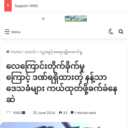
Support KNG
Switch
Se
Menu
Home
/
သတင်း
/
လူ့အခွင့်အရေးချိုးဖောက်မှု
လေကြောင်းတိုက်ခိုက်မှု
ကြောင့် ဒဏ်ရရှိထားတဲ့ နန့်သာ
ဒေသခံများ ကယ်ထုတ်ဖို့ခက်ခဲနေ
ဆဲ
Send
KNG
25 June 2024
33
1 minute read
an
email