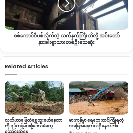
ပြောပါတယ်။
လက်နက်ကြီး
ထိ
လို့
“
ပြည်သူက
၁၇
ယောက်ရှိပြီ
ရဟန်းသာတစ်ပါးပါတယ်
အဲ့ဒါ
အင်း
ကတော့သေသွားတယ်အဲ့လိုဆိုတော့အခါကျတော့
အခု
ဒဏ်ရာရ
တော်
တာက
၃၀
ဝန်းကျင်လောက်ရှိတယ်
အခုလည်းကယ်ထုတ်ဖို့ရာ
စစ်ကောင်စီပစ်လိုက်တဲ့ လက်နက်ကြီးထိလို့ အင်းတော်
နားခါး
ကျွန်တော်တို့အခု
ချိတ်ဆက်ပြီးမှ
နည်းနည်းကြိုးစားနေတယ်ပေါ့
ရွာသား
နားခါးရွာသားတစ်ဦးသေဆုံး
လေ
ပိတ်မိနေတဲ့ပြည်သူတွေကအခု
ထမင်းလည်းမစားရဘူး
ရေ
တ
စ်
လည်းမသောက်ရဘူး
”
လို့
ပိတ်မိပြည်သူတွေကိုကယ်ထုတ်ဖို့
ဦး
ကြိုးပမ်းနေတဲ့
အထက်ပါအမျိုးသားကပြောပါတယ်။
Related Articles
သေဆုံး
နန့်သာရွာလေ
ကြောင်းတိုက်ခိုက်ခံရမှုကြောင့်
သေဆုံးသွားသူတွေ
ဟာ
ဦးဇင်းဝင်းဇော်၊
ဒေါ်ကျင်စော
၅၇
နှစ်၊
မပို
၄၀
နှစ်၊
ဦးသန်း
စိန်
၅၅
နှစ်၊
ဦးအုန်းကျော်
၆၀
နှစ်၊
ဦးပိန်သေး
၅၉
နှစ်၊
ဒေါ်
မနှစ်
၆၂နှစ်၊
မစနလင်း
၃၂နှစ်၊
မသူဇာမော်
၃၄နှစ်၊
ဦးကျော်
မျိုး
၃၇နှစ်၊
မခင်စံပယ်
ဉီး
၃၀နှစ်
၊
ဒေါ်ဂျမ်းပုံ
၈၀နှစ်၊
ဒေါ်အေး
တင်
၅၀နှစ်၊
မကြူကြူ
၄၅နှစ်
ကိုတင်စိုးလွင်
၄၂
နှစ်
လယ်ယာမြေထဲရွှေတူးဖော်နေတာ
ဖားကန့်မှာ ရေဘေးထပ်ကြုံရတဲ့
နှင့်
အသက်
၅နှစ်အရွယ်
ကလေးတစ်ဦး၊
အသက်
၆၀အရွယ်
ကို ရပ်တန့်ပေးဖို့ဒေသခံတွေ
အခြေအနေဘယ်ရှိနေသလဲ။
အမျိုးသမီးတစ်ဦးတို့ဖြစ်ကြောင်းသိရပါတယ်။
တောင်းဆိုနေ