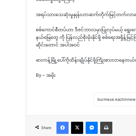
အရပ်သားသေဆုံးမှုနှုန်းဟာဆက်တိုက်မြင့်တက်လ
စစ်ကောင်စီတပ်ဟာ ဒီဇင်ဘာလမှာပြုလုပ်မယ့် ရွေးကော
နယ်မြေတွေ ကို ပြန်လည်စိုးမိုးနိုင်ဖို့ စစ်ရေးအရှိန့်မ
ဆိုင်းတောင် အပါအဝင်
ဖားကန့်မြို့ပေါ်ကိုထိန်းချိုပ်နိုင်ဖို့ကြိုးစားလာန
By – အမိုး
Facebook
X
Messenger
Print
Share