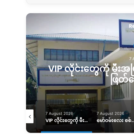
R
7 
စ်
VIP လိုင်းတွေကို မီးအပြ
ဖြတ်
August 2026
7 August 2026
7 August 2026
လေကြောင်း တိုက်ခိုက်ခံရတာကြောင့် အရပ်သားနှစ်ဦး ထိခိုက်၊သေဆုံးမှုရှိ
VIP လိုင်းတွေကို မီးအပြည့်ပေးပြီး ပုံမှန်လိုင်းတွေကို ဖြတ်တောက်ထား
မော်ဝမ်းလေး စစ်ရှောင်တွေ ပြန်လည်ထူထောင်ရေးအတွက် အ