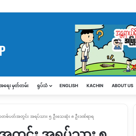
့်အရေး မှတ်တမ်း
ရုပ်သံ
ENGLISH
KACHIN
ABOUT US
မှာတစ်ပတ်အတွင်း အရပ်သား ၅ ဦးသေဆုံး ၈ ဦးဒဏ်ရာရ
်အတွင်း အရပ်သား ၅