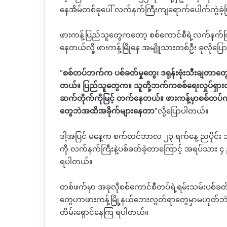
နေအိမ်တစ်ခုပေါ် လက်နက်ကြီးကျရောက်ပေါက်ကွဲခဲ့
ဖားကန့်ပြည်သူတွေကတော့ စစ်ကောင်စီရဲ့လက်နက်ကြီး
နေတယ်လို့ ဖားကန့်မြိုနေ အမျိူသားတစ်ဦး ခုလိုပြ
“
စစ်တပ်ဘက်က ပစ်ခတ်မှုတွေ၊ ဒရုန်းဗုံးသီးချတာတ
တယ်။ ပြည်သူတွေက။ သူတို့ဘက်ကစစ်ရေးလှုပ်ရှာ
ဆက်တိုက်ကိုမြင့် တက်နေတယ်။ ဖားကန့်မှာစစ်တပ်က
တွေဘဲအထိအခိုက်များနေတာ
”
လို့ပြောပါတယ်။
ဒါ့အပြင် မနေ့က စက်တင်ဘာလ ၂၃ ရက်နေ့ ညပိုင်း 
ကို လက်နက်ကြီးနဲ့ပစ်ခတ်ခဲ့တာကြောင့်
အရပ်သား ၄ ဦ
ရပါတယ်။
တစ်ဖက်မှာ အခုလိုစစ်ကောင်စီတပ်ရဲ့ရမ်းသမ်းပစ်ခတ်မှု
တွေဟာဖားကန့်မြို့နယ်ဘေးလွှတ်ရာတွေမှာမဟုတ်ဘဲ မိ
တိမ်းရှောင်နေကြ ရပါတယ်။