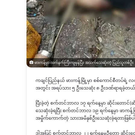
ဖားကန့်မှာ လက်နက်ကြီးကျမှန်ပြီး အသက်သေဆုံးတဲ့ ပြည်သူတစ်ဦး
ကချင်ပြည်နယ် ဖားကန့်မြို့မှာ စစ်ကောင်စီတပ်ရဲ့ လ
အတွင်း အရပ်သား ၅ ဦးသေဆုံး ၈ ဦးဒဏ်ရာရခဲ့တယ
ပြီးခဲ့တဲ့ စက်တင်ဘာလ ၁၇ ရက်နေ့မှာ ဆိုင်းတောင်
(
ဆိ
သေဆုံးခဲ့ရပြီး စက်တင်ဘာလ ၁၉ ရက်နေ့မှာ ဖာကန့်မြို့န
အမှိုက်ကောက်တဲ့ သားအမိနှစ်ဦးသေဆုံးခဲ့ရတာဖြစ်
ဒါ့အပြင် စက်တင်ဘာလ ၂၂ ရက်နေ့မှဦတော့ ဆိုင်းတ