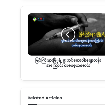
မြစ်
ကြီး
နား
မြို့
ရဲ့
မူးယစ်
ဆေးဝါး
ဈေးတန်း
အကြောင်း
မြစ်ကြီးနားမြို့ရဲ့ မူးယစ်ဆေးဝါးဈေးတန်း
တစ်
စေ့
အကြောင်း တစ်စေ့တစောင်း
တစောင်း
Related Articles