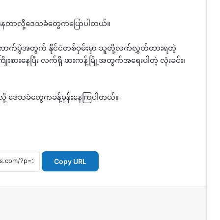
ာနေတာလို့ဒေသခံတွေကပြောပါတယ်။
က်ပွဲအတွက် နိုင်ငံတစ်ဝှမ်းမှာ သူတို့လက်လွှတ်ထားရတဲ့
ြင့်ကြိုးစားနေပြီး လက်ရှိ ဖားကန့်မြို့အတွက်အရေးပါတဲ့ လုံးခင်း၊
ေတယ်လို့ ဒေသခံတွေကခန့်မှန်းနေကြပါတယ်။
Copy URL