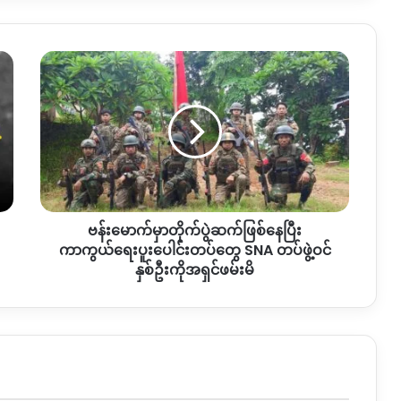
ဗန်း
မောက်
မှာ
တိုက်ပွဲ
ဆက်
ဖြစ်
နေ
ပြီး
ကာကွယ်ရေး
ဗန်းမောက်မှာတိုက်ပွဲဆက်ဖြစ်နေပြီး
ပူးပေါင်း
တပ်
ကာကွယ်ရေးပူးပေါင်းတပ်တွေ SNA တပ်ဖွဲ့ဝင်
တွေ
နှစ်ဦးကိုအရှင်ဖမ်းမိ
SNA
တပ်ဖွဲ့
ဝင်
နှစ်
ဦး
ကို
အရှင်