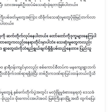
ပြီး သားအဖနှစ်ဦးထပ်မံသေဆုံးခဲ့ရတာဖြစ်ပါတယ်။
ပစ်ခတ်မှုတွေအကြား ထိခိုက်သေဆုံးမှုတွေပိုမိုမြင့်တက်လာ
ောပါတယ်။
ွေကို ဆက်တိုက်လုပ်နေပါတယ်။ တော်တော်ကိုဒုက္ခများနေကြပါ
းတာတွေကလည်းနေရာတိုင်းမှာပါဘဲ။ သေဆုံးမှုတွေကလည်း
 ရွာတွေထဲကိုဘဲရည်ရွယ်ချက်ရှိရှိပစ်ထည့်နေတာ။ ပြည်သူ
၁၀ နာရီဝန်းကျင်မှာလည်း စစ်ကောင်စီတပ်က မနကျေးရွာဘက်
းထိခိုက်ဒဏ်ရာရရှိခဲ့ပြီး တစ်ဦးကဒဏ်ရာပြင်းထန်တယ်လို့သိ
တွေနဲ့ နှစ်ဖက်တိုက်ပွဲအတွင်း မလုံခြုံမှုခံစားနေရတဲ့ ဒေသခံ
ုးညှင်း၊ မိုးကောင်းအပါအဝင် မြစ်ကြီးနားမြို့အထိ ထွက်ပြေး