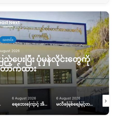
ead Next
သတင်း
August 2026
ည့်ပေးပြီး ပုံမှန်လိုင်းတွေကို
တောက်ထား
6 August 2026
6 August 2026
5 August
ကူညီလိုအပ်နေ
ရေဘေးကြောင့် အိမ်ထောင်စု ၇ စု အိမ်ခြေမဲ့၊ KIO ကူညီပေးဖို့စီစဉ်နေ
မလိခမြစ်ရေမြင့်တက်မှုကြောင့် နောင်ခိုင်ရွာတဝက်ခန့်ရေနစ်မြှပ်