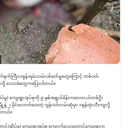
က်နက်ကြီး၊ဒရုန်းရမ်းသမ်းပစ်ခတ်မှုတွေကြောင့် တစ်ပတ်
်လို့ ဒေသခံတွေကပြောပါတယ်။
ပ်မူ
)
ကျေးရွာအုပ်စုကို ၉ နှစ်အရွယ်မိန်းကလေးငယ်တစ်ဦး
ဲ့ ၂ မိုင်လောက်ဝေးတဲ့ ဂျန်ဂတ်လမ်းဆုံမှာ ဒရုန်းဗုံးသီးကျလို့
ပါတယ်။
ောင်
(
ဆိပ်မူ
)
ကျေးရွာအုပ်စု ကျောက်သွေးတောင်ကျေးရွာက