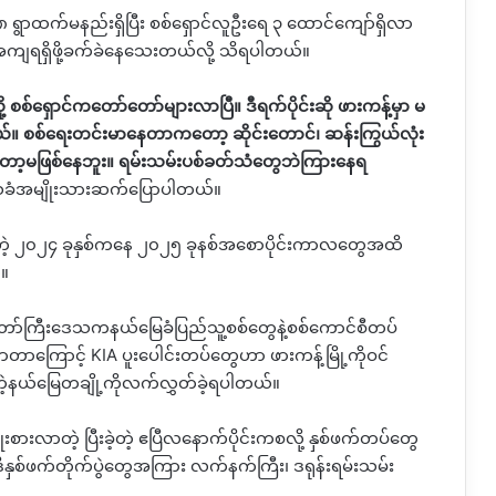
 ၈ ရွာထက်မနည်းရှိပြီး စစ်ရှောင်လူဦးရေ ၃ ထောင်ကျော်ရှိလာ
ကျရရှိဖို့ခက်ခဲနေသေးတယ်လို့ သိရပါတယ်။
့
စစ်ရှောင်ကတော်တော်များလာပြီ။ ဒီရက်ပိုင်းဆို ဖားကန့်မှာ မ
ြတယ်။ စစ်ရေးတင်းမာနေတာကတော့ ဆိုင်းတောင်၊ ဆန်းကြွယ်လုံး
်းတော့မဖြစ်နေဘူး။ ရမ်းသမ်းပစ်ခတ်သံတွေဘဲကြားနေရ
သခံအမျိုးသားဆက်ပြောပါတယ်။
ြီးခဲ့တဲ့ ၂၀၂၄ ခုနှစ်ကနေ ၂၀၂၅ ခုနစ်အစောပိုင်းကာလတွေအထိ
်။
ော်ကြီးဒေသကနယ်မြေခံပြည်သူ့စစ်တွေနဲ့စစ်ကောင်စီတပ်
းလာတာကြောင့်
KIA
ပူးပေါင်းတပ်တွေဟာ ဖားကန့်မြို့ကိုဝင်
းတဲ့နယ်မြေတချို့ကိုလက်လွှတ်ခဲ့ရပါတယ်။
ုးစားလာတဲ့ ပြီးခဲ့တဲ့ ဧပြီလနောက်ပိုင်းကစလို့ နှစ်ဖက်တပ်တွေ
ဒီနှစ်ဖက်တိုက်ပွဲတွေအကြား လက်နက်ကြီး၊ ဒရုန်းရမ်းသမ်း