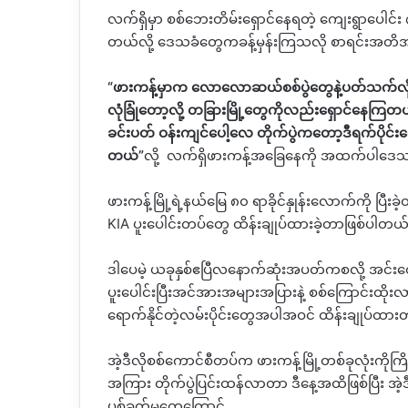
လက်ရှိမှာ စစ်ဘေးတိမ်းရှောင်နေရတဲ့ ကျေးရွာပေါင်း
တယ်လို့ ဒေသခံတွေကခန့်မှန်းကြသလို စာရင်းအတိအ
“
ဖားကန့်မှာက လောလောဆယ်စစ်ပွဲတွေနဲ့ပတ်သက်လို
လုံခြုံတော့လို့ တခြားမြို့တွေကိုလည်းရှောင်နေက
ခင်းပတ် ဝန်းကျင်ပေါ့လေ တိုက်ပွဲကတော့ဒီရက်ပိုင
တယ်
”
လို့
လက်ရှိဖားကန့်အခြေနေကို အထက်ပါဒေ
ဖားကန့်မြို့ရဲ့နယ်မြေ ၈၀ ရာခိုင်နှုန်းလောက်ကို ပ
KIA
ပူးပေါင်းတပ်တွေ ထိန်းချုပ်ထားခဲ့တာဖြစ်ပါတယ
ဒါပေမဲ့ ယခုနှစ်ဧပြီလနောက်ဆုံးအပတ်ကစလို့
အင်းတ
ပူးပေါင်းပြီးအင်အားအများအပြားနဲ့ စစ်ကြောင်းထို
ရောက်နိုင်တဲ့လမ်းပိုင်းတွေအပါအဝင် ထိန်းချုပ်ထာ
အဲ့ဒီလိုစစ်ကောင်စီတပ်က ဖားကန့်မြို့တစ်ခုလုံးကိုကြိ
အကြား တိုက်ပွဲပြင်းထန်လာတာ ဒီနေ့အထိဖြစ်ပြီး အဲ့
ပစ်ခတ်မှုတွေကြောင့်