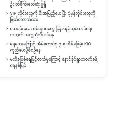
ဦး ထိခိုက်၊သေဆုံးမှုရှိ
VIP လိုင်းတွေကို မီးအပြည့်ပေးပြီး ပုံမှန်လိုင်းတွေကို
ဖြတ်တောက်ထား
မော်ဝမ်းလေး စစ်ရှောင်တွေ ပြန်လည်ထူထောင်ရေး
အတွက် အကူညီလိုအပ်နေ
ရေဘေးကြောင့် အိမ်ထောင်စု ၇ စု အိမ်ခြေမဲ့၊ KIO
ကူညီပေးဖို့စီစဉ်နေ
မလိခမြစ်ရေမြင့်တက်မှုကြောင့် နောင်ခိုင်ရွာတဝက်ခန့်
ရေနစ်မြှပ်