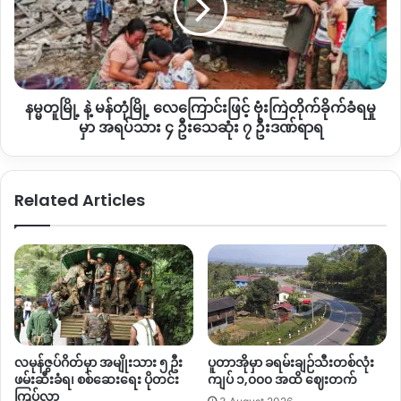
အခက်အခဲတွေအပြင် ငွေကြေးရရှိနိုင်တဲ့ အလုပ်အကိုင်တွေလည်း
င့်
မြို့
နိုင်
နဲ့
ရှားပါးနေတာ ဖြစ်ပါတယ်။
သေး
မန်
တုံ
ဒါ့အပြင် စစ်ရေးအခြေအနေတွေကြောင့် မိမိကျေးရွာအတွင်း
မြို့
လုပ်ကိုင်နေတဲ့ လယ်ယာလုပ်ငန်းတွေကိုလည်း ရပ်နားထားရတဲ့
နမ္မတူမြို့ နဲ့ မန်တုံမြို့ လေကြောင်းဖြင့် ဗုံးကြဲတိုက်ခိုက်ခံရမှု
လေကြောင်း
အပြင် လက်ရှိတိမ်းရှောင်နေတဲ့ နေရာမှာလည်း အလုပ်အကိုင်တွေ
ဖြင့်
မှာ အရပ်သား ၄ ဦးသေဆုံး ၇ ဦးဒဏ်ရာရ
ခက်ခဲတဲ့အတွက် စစ်ရှောင်ပြည်သူတွေဟာ ကိုယ့်အားကိုယ်ကိုးပြီး
ဗုံးကြဲ
တိုက်ခိုက်
ရှင်သန်စားသောက်ဖို့ ခက်ခဲနေတာ ဖြစ်ပါတယ်။
ခံ
Related Articles
ရ
လက်ရှိ နောင်ချိန်း လဘန်ကျေးရွာတွေမှာ တိမ်းရှောင်နေကြတဲ့ စစ်
မှု
ရှောင်တွေဟာ ၂၀၂၄ မတ်လလောက်ကနေ
KIA
ပူးပေါင်းတပ်နဲ့ စစ်
မှာ
ကောင်စီတပ်တို့အကြား တိုက်ပွဲကြောင့် တိမ်းရှောင်ခဲ့ရတာဟာ တစ်
အရပ်သား
၄
နှစ်ကျော်ကြာ ကြာမြင့်လာပြီ
ဖြစ်ပါတယ်။
ဦး
သေဆုံး
ဒါအပြင် တိမ်းရှောင်နေထိုင်နေကြတဲ့ သူတွေထဲမှာ အောင်မြေ
(
၁
)
၊
၇
အောင်မြေ
(
၂
)
၊ တာလောကြီး၊ နောင်ဟီး၊ စန်းကား၊ ဝူယန်၊ ခကွမ်၊
ဦး
လမုန်ဇွပ်ဂိတ်မှာ အမျိုးသား ၅ ဦး
ပူတာအိုမှာ ခရမ်းချဉ်သီးတစ်လုံး
ဝါရှောင် စတဲ့ ကျေးရွာက ပြည်သူတွေ ပါဝင်ပြီး ခန့်မှန်းချေ စစ်
ဒဏ်ရာ
ဖမ်းဆီးခံရ၊ စစ်ဆေးရေး ပိုတင်း
ကျပ် ၁,၀၀၀ အထိ ဈေးတက်
ရ
ရှောင် စခန်းပေါင်း ၂၀ကျော် ရှိတယ်လို့ စစ်ရှောင်တာဝန်ခံတွေက ဆို
ကြပ်လာ