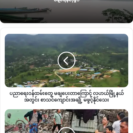
ကုန်ကျငွေအကြမ်းဖျင်း အဆောင်တစ်ခုမှာ အိမ်ခြေ ၆ ခုကနေ ၁၀ခု
ထိ နေထိုင်လို့ ရတဲ့ အခန်းလေးတွေ အကန့်လိုက် ဆောင်လုပ်ထား
တာ ဖြစ်ပြီး တဲ ၁၃ ခုရှိတဲ့ထဲမှာ ၁၀ ခုလောက်က ပြန်လည် ပြုပြင်ဖို့
လိုအပ်နေတယ်လို့ သိရပါတယ်။
ပညာရေး
ဝန်ထမ်း
နောင်ချိန်း လဘန်ကျေးရွာ တစ်လျှောက်မှာ တိမ်းရှောင်နေထိုင်နေ
တွေ
ကြတဲ့
စစ်ရှောင်စခန်းပေါင်း ၂၀ကျော်နဲ့
အိမ်ထောင်စု ၁၀၀၀ ကျော်
မ
ချ
ရှိတယ်လို့ သိရပြီး အိမ်ထောင်စု ၁၇၂ ခုမှာ လူဦးရေ ၈၈၅ ဦး ထိ ရှိ
ပေး
တယ်လို့ စစ်ရှောင်တာဝန်ခံတွေက ဆိုပါတယ်။
တာ
ကြော
ဒါပေမယ့်လည်း စစ်ရှောင်စခန်း တစ်ခုနဲ့ တစ်ခုမတူသလို
င့်
အိမ်ထောင်စု အရေအတွက် တူခဲ့ရင်တောင် မိသားစု အရေအတွက်
ပညာရေးဝန်ထမ်းတွေ မချပေးတာကြောင့် လဟယ်မြို့နယ်
လ
မတူညီနိုင်တဲ့အပြင် ဆက်သွယ်ရေး အခက်အခဲအမျိုးမျိုးကြောင့်
ဟယ်
အတွင်း စာသင်ကျောင်းအချို့ မဖွင့်နိုင်သေး
မြို့နယ်
စစ်ရှောင်လူဦးရေ အတိအကျကိုတော့ သိရှိဖို့ ခက်နေသေးတယ်လို့
အတွင်း စာသင်ကျောင်း
န
သိရှိရပါတယ်။
အချို့
မ္
မ
မ
ဒီလိုပြုပြင်ဖို့အတွက်
စစ်ရှောင်စခန်းက ပြည်သူတွေအနေနဲ့ ငွေကြေး
ဖွ
တူ