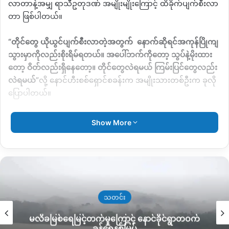
လာတာနဲ့အမျှ ရာသီဥတုဒဏ် အမျိုးမျိုးကြောင့် ထိခိုက်ပျက်စီးလာ
တာ ဖြစ်ပါတယ်။
“
တိုင်တွေ ယိုယွင်ပျက်စီးလာတဲ့အတွက်
နောက်ဆိုရင်အကုန်ပြိုကျ
သွားမှာကိုလည်းစိုးရိမ်ရတယ်။ အပေါ်ဘက်ကိုတော့ သွပ်နဲ့မိုးထား
တော့ ဝိတ်လည်းရှိနေတော့။ တိုင်တွေလဲရမယ် ကြမ်းပြင်တွေလည်း
လဲရမယ်
”
လို့ နောင်ဟီးစစ်ရှောင်စခန်းက အမျိုးသားတစ်ဦးက ခုလို
ပြောပါတယ်။
လက်ရှိ ဝါးတစ်ချောင်းမှာ
ကျပ်
၇ ထောင်ဝန်းကျင်ရှိပြီး
မိသားစု
Show More
တစ်စုနေလို့ရနိုင်မယ် စစ်ရှောင်တဲ တစ်ခုကို ဆောက်လုပ်ဖို့ဆိုရင် ဝါး
အချောင်း ၂၅ခုအပြင် မိုးကာနဲ့ သွပ်အသစ်တွေကိုလည်း ပြန်လည်
အစားထိုးဖို့ လိုအပ်နေတာ ဖြစ်ပါတယ်။
ဒါအပြင် လူနေဆောင်တစ်ခုကို ဝါးနဲ့ ပြုပြင်မယ်ဆိုရင်
ကျပ်
သိန်း
၃၀ ကနေ ၄၀ ထိကုန်ကျနိုင်ပြီး
သစ်တွေနဲ့ကောင်းမွန်စွာ
သတင်း
ပြင်ပြင်မယ်ဆိုပါက
ကျပ် သိန်း
၁၀၀ ဝန်းကျင် ကုန်ကျနိုင်တယ်လို့
မလိခမြစ်ရေမြင့်တက်မှုကြောင့် နောင်ခိုင်ရွာတဝက်
ဆိုပါတယ်။
ခန့်ရေနစ်မြှပ်