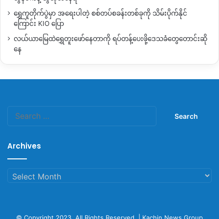
ရွှေကူတိုက်ပွဲမှာ အရေးပါတဲ့ စစ်တပ်စခန်းတစ်ခုကို သိမ်းပိုက်နိုင်
ကြောင်း KIO ပြော
လယ်ယာမြေထဲရွှေတူးဖော်နေတာကို ရပ်တန့်ပေးဖို့ဒေသခံတွေတောင်းဆို
နေ
Search
for:
Archives
Archives
© Copyright 2023, All Rights Reserved |
Kachin News Group