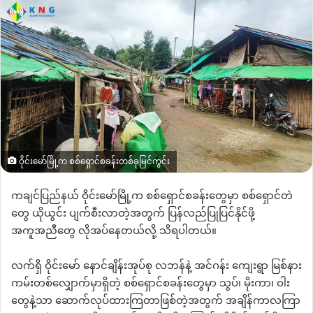
ဝိုင်းမော်မြို့က စစ်ရှောင်စခန်းတစ်ခုမြင်ကွင်း
ကချင်ပြည်နယ် ဝိုင်းမော်မြို့က စစ်ရှောင်စခန်းတွေမှာ စစ်ရှောင်တဲ
တွေ ယိုယွင်း ပျက်စီးလာတဲ့အတွက် ပြန်လည်ပြုပြင်နိုင်ဖို့
အကူအညီတွေ လိုအပ်နေတယ်လို့ သိရပါတယ်။
လက်ရှိ ဝိုင်းမော် နောင်ချိန်းအုပ်စု လဘန်နဲ့ အင်ဂန်း ကျေးရွာ မြစ်နား
ကမ်းတစ်လျှောက်မှာရှိတဲ့ စစ်ရှောင်စခန်းတွေမှာ သွပ်၊ မိုးကာ၊ ဝါး
တွေနဲ့သာ ဆောက်လုပ်ထားကြတာဖြစ်တဲ့အတွက်
အချိန်ကာလကြာ