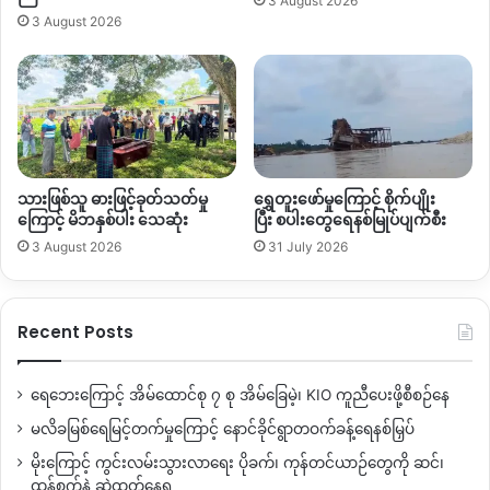
3 August 2026
ပါတယ်။
3 August 2026
တစ်ဖက်မှာလည်း
ကမ္ဘာ့စားနပ်ရိက္ခာအဖွဲ့
WFP
လို အကူအညီတွေ
လည်း နိုင်ငံတကာ နိုင်ငံ‌ရေး ပြဿနာတွေကြောင့်
ပြီးခဲ့
တဲ့
၂၀၂၅
မတ်လလောက်ကနေ တဖြည်းဖြည်း ပျောက်ကွယ်သွားခဲ့
ရတာဘဲ ဖြစ်ပါတယ်။
သားဖြစ်သူ ဓားဖြင့်ခုတ်သတ်မှု
ရွှေတူးဖော်မှုကြောင့် စိုက်ပျိုး
By – Hope
ကြောင့် မိဘနှစ်ပါး သေဆုံး
ပြီး စပါးတွေရေနစ်မြုပ်ပျက်စီး
3 August 2026
31 July 2026
Copy URL
Recent Posts
ရေဘေးကြောင့် အိမ်ထောင်စု ၇ စု အိမ်ခြေမဲ့၊ KIO ကူညီပေးဖို့စီစဉ်နေ
မလိခမြစ်ရေမြင့်တက်မှုကြောင့် နောင်ခိုင်ရွာတဝက်ခန့်ရေနစ်မြှပ်
မိုးကြောင့် ကွင်းလမ်းသွားလာရေး ပိုခက်၊ ကုန်တင်ယာဉ်တွေကို ဆင်၊
ထွန်စက်နဲ့ ဆွဲထုတ်နေရ