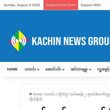
Sunday, August 9 2026
Support Kachin News
Support KNG
HOME
သတင်း
ဆောင်းပါး
အင်တာဗျူး
လူ့အခွင
Home
/
သတင်း
/
တိုက်ပွဲ
/
တပ်စခန်း ၂ ခုထပ်မံလက်လွ
တိုက်ခိုက်