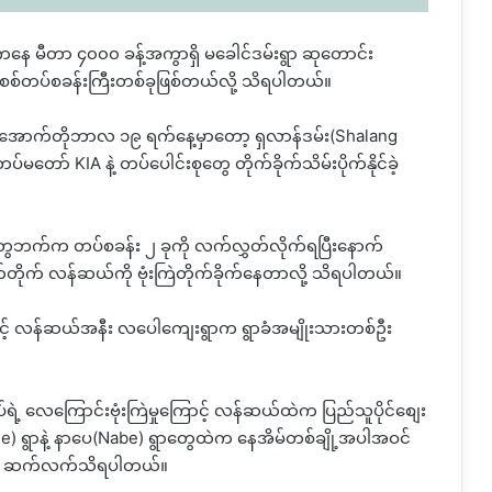
ကနေ မီတာ ၄၀၀၀ ခန့်အကွာရှိ မခေါင်ဒမ်းရွာ ဆုတောင်း
ူ့စစ်တပ်စခန်းကြီးတစ်ခုဖြစ်တယ်လို့ သိရပါတယ်။
က်မီ အောက်တိုဘာလ ၁၉ ရက်နေ့မှာတော့ ရှလာန်ဒမ်း
(Shalang
းတပ်မတော်
KIA
နဲ့ တပ်ပေါင်းစုတွေ တိုက်ခိုက်သိမ်းပိုက်နိုင်ခဲ့
်တွေဘက်က တပ်စခန်း ၂ ခုကို လက်လွှတ်လိုက်ရပြီးနောက်
ုက် လန်ဆယ်ကို ဗုံးကြဲတိုက်ခိုက်နေတာလို့ သိရပါတယ်။
င့် လန်ဆယ်အနီး လပေါကျေးရွာက ရွာခံအမျိုးသားတစ်ဦး
့ လေကြောင်းဗုံးကြဲမှုကြောင့် လန်ဆယ်ထဲက ပြည်သူပိုင်စျေး
de)
ရွာနဲ့ နာပေ
(Nabe)
ရွာတွေထဲက နေအိမ်တစ်ချို့အပါအဝင်
ို့ ဆက်လက်သိရပါတယ်။