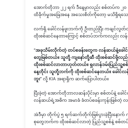
အောက်တိုဘာ ၂၂ ရက် ဒီနေ့မှာလည်း စစ်တပ်က ၂၀ ကြ
ထိခိုက်မှုအခြေအနေ အသေးစိတ်ကိုတော့ မသိရှိရ
လက်ရှိ ခေါင်လန်ဖူးဘက်ကို ဦးတည်ပြီး ကချင်လွတ
ထိုးစစ်ဆင်နေတာကြောင့် စစ်တပ်ဘက်ကလည်း လန်ဆယ
“
အခုသိမ်းလိုက်တဲ့ တပ်စခန်းတွေက လန်ဆယ်နဲ့ခေါင်လန
တွေဖြစ်တယ်။ သူတို့ ကျနော်တို့ဆီ ထိုးစစ်ဆင်ဖို့လည
ထိုးစစ်ဆင်လာတာဟုတ်တယ်။ ရှလာန်ဒမ်းပြည်သူ့စစ်
နေ့တိုင်း သူတို့ဘက်ကို ထိုးစစ်ဆင်နေတယ်။ ခေါင်
ဘူး
”
လို့
KIA
အရာရှိက ဆက်ပြောပါတယ်။
ပြီးခဲ့တဲ့ အောက်တိုဘာလဆန်းပိုင်းမှာ စစ်တပ်နဲ့ ခေါ
လန်ဆယ်ရဲ့အဓိက အမာခံ ခံတပ်စခန်းကုန်းဖြစ်တဲ့ 
အဲဒီမှာ တိုက်ပွဲ ၅ ရက်ဆက်တိုက်ဖြစ်ပွားခဲ့ပြီးနေ
စုတွေဘက်က ထိုးစစ်ဆင်လာတဲ့ ပြည်သူ့စစ်နဲ့ စစ်တပ် ပူး