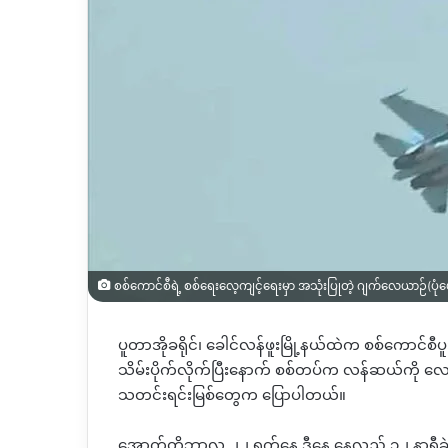
စစ်ကောင်စီရဲ့ စစ်ရေးလေ့ကျင့်ရေးမှာ အသုံးပြုတဲ့ ဂျက်လေယာဉ်(ပု
ပူတာအိုခရိုင်၊ ခေါင်လန်ဖူးမြို့နယ်ထဲက စစ်‌ကောင်စီပူ
သိမ်းပိုက်လိုက်ပြီးနောက် စစ်တပ်က လန်ဆယ်ကို လေ
သတင်းရင်းမြစ်တွေက ပြောပါတယ်။
အောက်တိုဘာလ ၂၂ ရက်နေ့ ဒီနေ့ နေ့လည် ၁၂ နာရီခွဲ