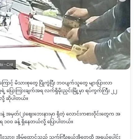
to - Crd
ကြောင့် မိသားစုတွေ ပြိုကွဲပြီး ဘဝပျက်သူတွေ များပြားလာ
ဲ့ ပြောကြားချက်အရ လက်ရှိမိုးညှင်းမြို့မှာ ရပ်ကွက်ကြီး ၂၂
်လို့ ဆိုပါတယ်။
နဲ့ အမှတ်
(
၂
)
ဈေးဘေးနားမှာ ရှိတဲ့ လောင်းကစားဝိုင်းတွေက အ
ရေ
၁၀၀
ခန့်
ရှိနေတယ်လို့ ပြောပါတယ်‌။
ျိုးသား၊ အိမ်ထောင်သည် သက်ကြီးရွယ်အိုတွေထိ အရွယ်ပေါင်း