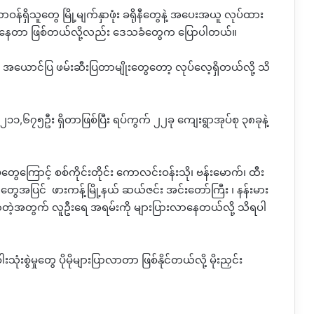
်ရှိသူတွေ မြို့မျက်နှာဖုံး ခရိုနီတွေနဲ့ အပေးအယူ လုပ်ထား
ွင့်ရနေတာ ဖြစ်တယ်လို့လည်း ဒေသခံတွေက ပြောပါတယ်။
အယောင်ပြ ဖမ်းဆီးပြတာမျိုးတွေတော့ လုပ်လေ့ရှိတယ်လို့ သိ
 ၂၁၁
,
၆၇၅ဦး ရှိတာဖြစ်ပြီး ရပ်ကွက် ၂၂ခု ကျေးရွာအုပ်စု ၃၈ခုနဲ့
ေကြောင့် စစ်ကိုင်းတိုင်း ကောလင်းဝန်းသို၊ ဗန်းမောက်၊ ထီး
င်တွေအပြင်
ဖားကန့်မြို့နယ်
ဆယ်ဇင်း အင်းတော်ကြီး ၊ နန်းမား
လာတဲ့အတွက် လူဦးရေ အရမ်းကို များပြားလာနေတယ်လို့ သိရပါ
စွဲမှုတွေ ပိုမိုများပြာလာတာ ဖြစ်နိုင်တယ်လို့ မိုးညှင်း