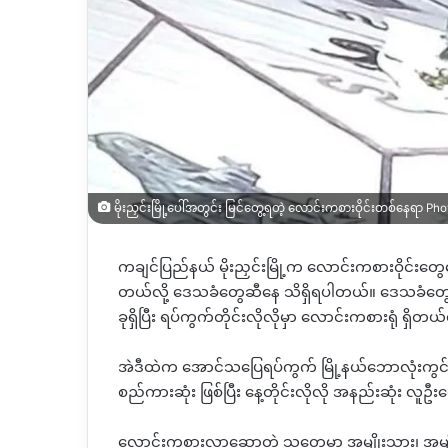
မိုးညှင်းမြို့ပေါ်အတွင်း မြင်တွေ့ရတဲ့ လောင်းကစားဝိုင်းတစ်နေရာ Pho
ကချင်ပြည်နယ် မိုးညှင်းမြို့က လောင်းကစားဝိုင်းတွေ
တယ်လို့ ဒေသခံတွေဆီနေ သိရှိရပါတယ်။
ဒေသခံတွေရ
ခုရှိပြီး ရပ်ကွက်တိုင်းလိုလိုမှာ လောင်းကစားရုံ ရှိတယ
အဲဒီထဲက
‌
အောင်သပြေရပ်ကွက် မြို့နယ်ဘောလုံးကွင်း
စည်ကားဆုံး
ဖြစ်ပြီး နေ့တိုင်းလိုလို အနည်းဆုံး လူဦး
လောင်းကစားလာဆော့တဲ့ သူတွေမှာ
အမျိုးသား၊ အမ