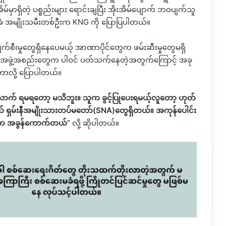
ိမ်မှာရှိတဲ့ ပစ္စည်းများ ရောင်းချပြီး
အိုးအိမ်ပျောက် ဘဝပျက်သူ
ေသခံ အမျိုးသမီးတစ်ဦးက
KNG
ကို
ပြောပြပါတယ်။
က်စီးမှုတွေရှိနေပေမယ့် အာဏာပိုင်တွေက ဖမ်းဆီးမှုတွေမရှိ
င်အဖွဲ့အစည်းတွေက
ပါဝင် ပတ်သက်နေတဲ့အတွက်ကြောင့်
အခု
်တာလို့ ပြောပါတယ်။
 ရမရတော့ မသိဘူး။ သူက ခွင့်ပြုပေးရမယ့်လူတော့ ဟုတ်
ယ် ရှမ်းနီအမျိုးသားတပ်မတော်
(SNA)
တွေရှိတယ်။ အကုန်ပေါင်း
ီက အခွန်ကောက်တယ်
”
လို့ ဆိုပါတယ်။