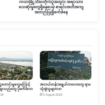
ကသာမြို့သိမ်းတိုက်ပွဲအတွင်း အရပ်သား
တွေ
ရှိ
သေဆုံးမှုတွေရှိနေပေမဲ့ စာရင်းအတိအကျ
နေ
အတည်ပြုဖို့ခက်ခဲနေ
ပေ
မဲ့
စာရင်း
အတိအကျ
အတည်ပြု
ဖို့
ခက်ခဲ
နေ
ွေတောင်းမှုတွေကြောင့်
အလယ်တန်းအရွယ်ကလေးတွေ ရာမ
စျေးသည်တွေ ပိုခက်ခဲလာ
သုံးစွဲသူများလာ
026
3 August 2026