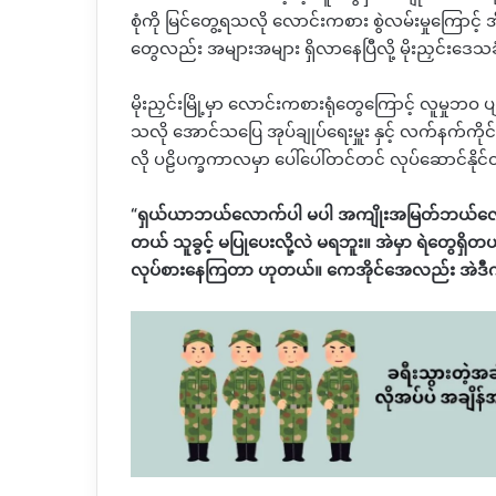
စုံကို မြင်တွေ့ရသလို
လောင်းကစား စွဲလမ်းမှုကြောင့်
အ
တွေလည်း အများအများ
ရှိလာနေပြီလို့ မိုးညှင်းဒ
မိုးညှင်းမြို့မှာ လောင်းကစားရုံတွေကြောင့်
လူမှုဘဝ ပျ
သလို
အောင်သပြေ အုပ်ချုပ်ရေးမှူး
နှင့် လက်နက်ကို
လို ပဠိပက္ခကာလမှာ ပေါ်ပေါ်တင်တင် လုပ်ဆောင်နိုင
“
ရှယ်ယာဘယ်လောက်ပါ မပါ အကျိုးအမြတ်ဘယ်လောက်
တယ် သူခွင့် မပြုပေးလို့လဲ မရဘူး။ အဲမှာ ရဲတွေရှိတ
လုပ်စားနေကြတာ ဟုတယ်။ ကေအိုင်အေလည်း အဲဒ