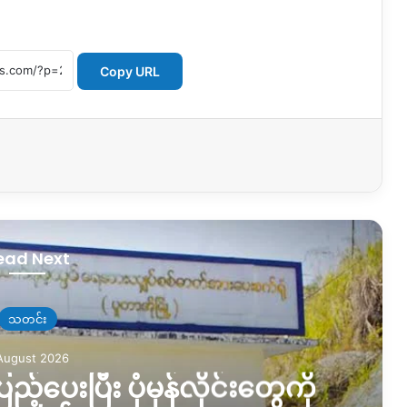
Copy URL
ead Next
သတင်း
August 2026
ည့်ပေးပြီး ပုံမှန်လိုင်းတွေကို