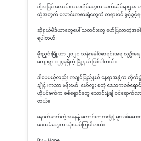
ဒါ့အပြင် လောင်းကစားဒိုင်တွေက သက်ဆိုင်ရာဌာန တာဝန
တဲ့အတွက် လောင်းကစားရုံတွေကို တရားဝင် ဖွင့်ခ
ဆိုရှယ်မီဒီယာတွေပေါ် သတင်းတွေ ဖော်ပြလာတဲ့အခါ
ရပါတယ်။
မိုးညှင်းမြို့ဟာ ၂၀၂၀ သန်းခေါင်စာရင်းအရ လူဦးရေ
ကျေးရွာ ၁၂၄ခုရှိတဲ့ မြို့နယ် ဖြစ်ပါတယ်။
ဒါပေမယ့်လည်း ကချင်ပြည်နယ် နေရာအနှံ့က တိုက်ပွဲ‌တွ
ချိုင့် ၊ကသာ ဗန်းမော်၊ မော်လူး စတဲ့ ဒေသကစစ်ရှော
ဟိုပင်ဖက်က စစ်ရှောင်တွေ သောင်းနဲ့ချီ ဝင်ရောက်
တယ်။
နောက်ဆက်တွဲအနေနဲ့ လောင်းကစားရုံနဲ့ မူးယစ်ဆေးဝါးသုံး
ဒေသခံတွေက သုံးသပ်ကြပါတယ်။
By – Hope