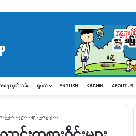
့်အရေး မှတ်တမ်း
ရုပ်သံ
ENGLISH
KACHIN
ABOUT US
ျားကြောင့် လူမှုဘဝပျက်ပြားမှု ရှိလာ
 လောင်းကစားဝိုင်းများ