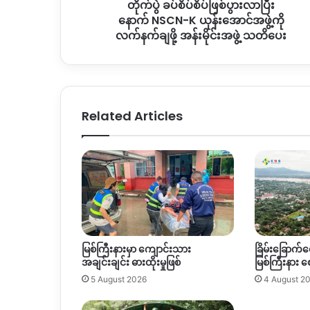
တိုက်ပွဲ ခပ်စိပ်စိပ်ဖြစ်ပွားလာပြီး
န်း
အောင်
နောက် NSCN-K ယုန်းအောင်အဖွဲ့ကို
အဖွဲ့
လက်နက်ချဖို့ အန်းမိုင်းအဖွဲ့ သတိပေး
ကို
လက်နက်ချ
ဖို့
အန်း
မိုင်း
Related Articles
အဖွဲ့
သတိပေး
မြစ်ကြီးနားမှာ ကျောင်းသား
ခြိမ်းခြောက်င
အချင်းချင်း ဓားထိုးမှုဖြစ်
မြစ်ကြီးနား 
5 August 2026
4 August 2