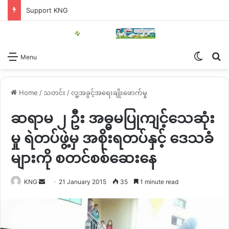
Support KNG
Switch
Se
Menu
Home
/
သတင်း
/
လူ့အခွင့်အရေးချိုးဖောက်မှု
ဆရာမ ၂ ဦး အဓ္ဓမပြုကျင့်သေဆုံး
မှု ရဲတပ်ဖွဲ့မှ အစိုးရတပ်နှင့် ဒေသခံ
များကို စတင်စစ်ဆေးနေ
Send
KNG
21 January 2015
35
1 minute read
an
email