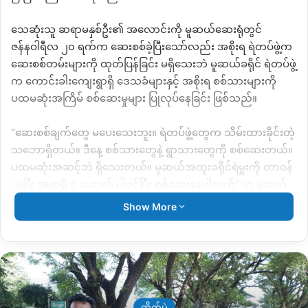
သေဆုံးသူ ဆရာမနှစ်ဦး၏ အလောင်းကို မူဆယ်ဆေးရုံတွင်
ဇန်နဝါရီလ ၂၀ ရက်က ဆေးစစ်ခဲ့ပြီးသော်လည်း အစိုးရ ရဲတပ်ဖွဲ့က
ဆေးစစ်တမ်းများကို ထုတ်ပြန်ခြင်း မရှိသေးဘဲ မူဆယ်ခရိုင် ရဲတပ်ဖွဲ့
က ကောင်းခါးကျေးရွာရှိ ဒေသခံများနှင့် အစိုးရ စစ်သားများကို
ပထမဆုံးအကြိမ် စစ်ဆေးမှုများ ပြုလုပ်နေခြင်း ဖြစ်သည်။
“ဆေးစစ်ချက်တွေ မပေးသေးဘူး။ ရဲတပ်ဖွဲ့တွေက သိမ်းထားခိုင်းတဲ့
သဘောရှိတယ်။ ဒီနေ့ စစ်သားတွေနဲ့ ရွာသားတွေကို စစ်ဆေးတယ်။
ပထမဆုံးအဆင့်ဘဲ ရှိသေးတယ်။ မူဆယ်အထူးခရိုင်ရဲမှူးကို တာဝန်
ယူပြီး အရာရှိ ၄ ယောက် ပါဝင်ပြီး စစ်ဆေးနေပါတယ်” ဟု မူဆယ်
မြို့နယ် ကချင်နှစ်ခြင်းခရစ်ယာန်အဖွဲ့ချုပ် (KBC) မှ
Show More
အထွေထွေအတွင်းရေးမှူး Rev. Zau La (သိက္ခာတော်ရ ဆရာဇော်
လာ) က ပြောသည်။
ယနေ့ ဇန်နဝါရီလ ၂၁ ရက်တွင် ကောင်းခါးကျေးရွာတွင် အစိုးရ၏
ခမရ ၅၀၃ တပ်ရင်း အင်အား ၁၀၀ ခန့်ရှိရာမှအင်အား ၆၀ ခန့်ထပ်မံ
ဖြည့်တင်းလာသဖြင့် ဒေသခံများ ကြောက်လန့်နေကြသည်ဟု
တိုက်ပွဲ