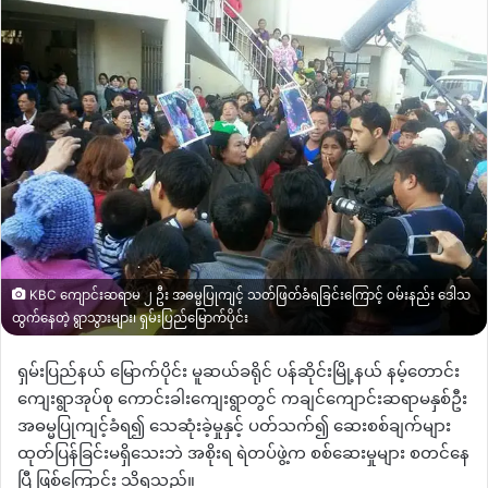
KBC ကျောင်းဆရာမ ၂ ဦး အဓမ္မပြုကျင့် သတ်ဖြတ်ခံရခြင်းကြောင့် ဝမ်းနည်း ဒေါသ
ထွက်နေတဲ့ ရွာသွားများ၊ ရှမ်းပြည်မြောက်ပိုင်း
ရှမ်းပြည်နယ် မြောက်ပိုင်း မူဆယ်ခရိုင် ပန်ဆိုင်းမြို့နယ် နမ့်တောင်း
ကျေးရွာအုပ်စု ကောင်းခါးကျေးရွာတွင် ကချင်ကျောင်းဆရာမနှစ်ဦး
အဓမ္မပြုကျင့်ခံရ၍ သေဆုံးခဲ့မှုနှင့် ပတ်သက်၍ ဆေးစစ်ချက်များ
ထုတ်ပြန်ခြင်းမရှိသေးဘဲ အစိုးရ ရဲတပ်ဖွဲ့က စစ်ဆေးမှုများ စတင်နေ
ပြီ ဖြစ်ကြောင်း သိရသည်။