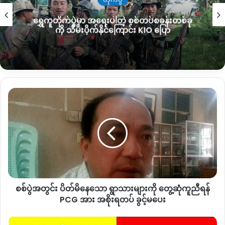
ကောင်းခါးကျေးရွာ အုပ်ချုပ်ရေးမှူး Slg. Zinghtung La (ဦးဇင်ထု
ရွှေကူတိုက်ပွဲမှာ အရေးပါတဲ့ စစ်တပ်စခန်းတစ်ခု
န်းလ) က ပြောသည်။
ကို သိမ်းပိုက်နိုင်ကြောင်း KIO ပြော
ထို့ပြင် အစိုးရ၏ မူဆယ်ခရိုင်ရဲမှူး တာဝန်ယူ၍ ကောင်းခါးကျေးရွာ
ဒေသခံ ၃၇ ဦးနှင့် တပ်မတော် စစ်သား ၁၅ ဦးခန့်တို့အား စစ်ဆေး
မေးမြန်းမှုများ ပြုလုပ်ခဲ့သည်ဟု ပန်ဆိုင်း (ကြူကုတ်) ရဲစခန်းမှူး ဦး
ဇော်မင်းထွန်း က ပြောသည်။ သေမှုသေခင်းနှင့် ပတ်သက်၍ ပန်
စစ်ပွဲ
ဆိုင်း (ကြူကုတ်) ရဲစခန်းတွင် ပုဒ်မ ၃၀၂ ဖြင့် အမှုဖွင့်ထားသည်ဟု
အတွင်း
သူက ဆိုသည်။
ပိတ်
မိ
နေ
ကချင်နှစ်ခြင်းခရစ်ယာန်အဖွဲ့ KBC ၏ စေတနာဝန်ထမ်း
သော
ကျောင်းဆရာမနှစ်ဦး သေဆုံးမှုကို တနိုင်ငံလုံးရှိ KBC အသင်းသူ၊
ရွာသား
သားများသာမက ကချင်တစ်မျိုးသားလုံး ဝမ်းနည်းကြေကွဲခဲ့ရ
များ
ကြောင်း၊ စုပေါင်းဆုတောင်းခြင်း သို့မဟုတ် သီးသန့် ဆုတောင်း
ကို
ဝတ်ပြုခြင်းများ ပြုလုပ်ကြရန် KBC က ဇန်နဝါရီလ ၂၁ ရက်က
စစ်ပွဲအတွင်း ပိတ်မိနေသော ရွာသားများကို တွေ့ဆုံကူညီရန်
တွေ့ဆုံ
ကချင်ဘာသာဖြင့် ကြေငြာချက် ထုတ်ပြန်၍ တိုက်တွန်းလိုက်သည်။
ကူညီ
PCG အား အစိုးရတပ် ခွင့်မပေး
ရန်
PCG
အစိုးရ
KBC မှ စေလွှတ်လိုက်သော ကျောင်းဆရာမနှစ်ဦးသည် အဓမ္မပြု