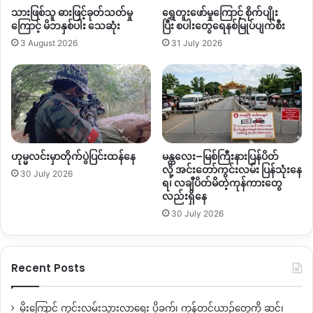
သားဖြစ်သူ ဓားဖြင့်ခုတ်သတ်မှု
ရွှေတူးဖော်မှုကြောင့် စိုက်ပျိုး
ကျင့်ခံရ၍ သေဆုံးခဲ့ခြင်း ဖြစ်သည်။
ကြောင့် မိဘနှစ်ပါး သေဆုံး
ပြီး စပါးတွေရေနစ်မြုပ်ပျက်စီး
3 August 2026
31 July 2026
Copy URL
ဟုမ္မလင်းမှာတိုက်ပွဲပြင်းထန်နေ
မန္တလေး–မြစ်ကြီးနားပြန်ပိတ်
လို့ အင်းတော်ကွင်းလမ်း ပြန်သုံးနေ
30 July 2026
ရ၊ လချီပိတ်မိတဲ့ကုန်ကားတွေ
လည်းရှိနေ
30 July 2026
Recent Posts
မိုးကြောင့် ကွင်းလမ်းသွားလာရေး ပိုခက်၊ ကုန်တင်ယာဉ်တွေကို ဆင်၊