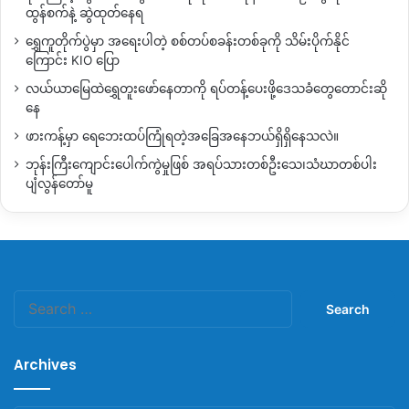
ထွန်စက်နဲ့ ဆွဲထုတ်နေရ
ရွှေကူတိုက်ပွဲမှာ အရေးပါတဲ့ စစ်တပ်စခန်းတစ်ခုကို သိမ်းပိုက်နိုင်
ကြောင်း KIO ပြော
လယ်ယာမြေထဲရွှေတူးဖော်နေတာကို ရပ်တန့်ပေးဖို့ဒေသခံတွေတောင်းဆို
နေ
ဖားကန့်မှာ ရေဘေးထပ်ကြုံရတဲ့အခြေအနေဘယ်ရှိရှိနေသလဲ။
ဘုန်းကြီးကျောင်းပေါက်ကွဲမှုဖြစ် အရပ်သားတစ်ဦးသေ၊သံဃာတစ်ပါး
ပျံလွန်တော်မူ
Search
for:
Archives