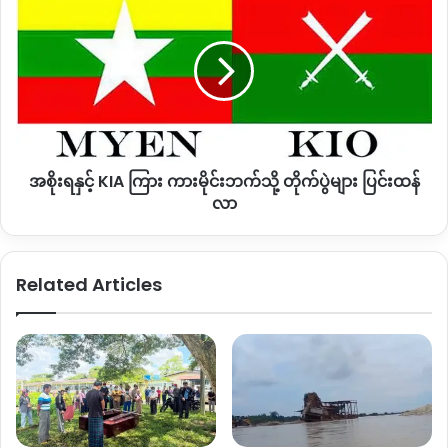
အား
နှင့်
ကျင့်၍ ညှင်းပန်းနှိပ်စက်သတ်ဖြတ်ခံခဲ့ရကြောင်းနှင့် အဆိုပါ အစိုးရ
အစိုးရ
KIA
တပ် ခမရ ၅၀၃ တပ်ဖွဲ့သည် ဇန်နဝါရီလ ၁၇ ရက်မှစ၍ ကောင်းခါး
တပ်
ကြား
ကျေးရွာတွင် အခြေချခဲ့ကြောင်း ဖော်ပြထားသည်။
ခွင့်
ကား
မ
မိုင်း
ပေး
ဘက်
၁၉၉၅ ခုနှစ်မှစတင်၍ KBC က ပညာရေးသင်ကြားပေးမည့် စေတ
သို့
နာ့ ဆရာ၊ ဆရာမကို ပို့ဆောင်ခဲ့သည်မှာ နှစ်ပေါင်း ၂၀ နှစ် ရှိခဲ့ပြီ
တိုက်ပွဲ
ဖြစ်ကြောင်း၊ တာဝန်ကျနေရာဒေသမှ ဘာသာမရွေး ဒေသခံများ၏
အစိုးရနှင့် KIA ကြား ကားမိုင်းဘက်သို့ တိုက်ပွဲများ ပြင်းထန်
များ
ချစ်ခင်မှုလည်း ခံရသည်ဟု ဆိုသည်။
ပြင်းထန်
လာ
လာ
၎င်းတို့နှစ်ဦး၏ ရုပ်အလောင်းကို မူဆယ်ဆေးရုံမှ မြစ်ကြီးနားမြို့သို့
ယနေ့တွင် သယ်ဆောင်သွားပြီ ဖြစ်ပြီး မနက်ဖြန် ဇန်နဝါရီလ ၂၂
Related Articles
သို့မဟုတ် ၂၃ ရက်တွင် KBC မှ တာဝန်ယူ၍ သဂြိုလ်မည်
ဖြစ်ကြောင်း ထုတ်ပြန်လိုက်သည်။
ဇန်နဝါရီလ ၁၉ ရက် ညသန်းခေါင်ယံချိန်တွင် ကောင်းခါး ကချင်နှစ်
ခြင်းခရစ်ယာန်ဘုရားကျောင်းဝင်းရှိ နေအိမ်တွင် အသက် ၂၀ နှစ်
အရွယ် Maran Lu Ra (မရန်လုရာ) နှင့် အသက် ၂၁ နှစ်အရွယ်
Tangbau Hkawn Nan Tsin (တန်ဘောင်ခေါန်နန်စင်) တို့အဓမ္မပြု