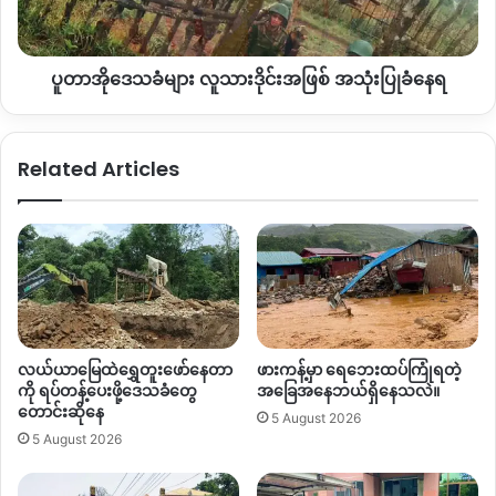
ဒိုင်း
အဖြစ်
အသုံးပြု
ပူတာအိုဒေသခံများ လူသားဒိုင်းအဖြစ် အသုံးပြုခံနေရ
ခံ
နေရ
Related Articles
လယ်ယာမြေထဲရွှေတူးဖော်နေတာ
ဖားကန့်မှာ ရေဘေးထပ်ကြုံရတဲ့
ကို ရပ်တန့်ပေးဖို့ဒေသခံတွေ
အခြေအနေဘယ်ရှိနေသလဲ။
တောင်းဆိုနေ
5 August 2026
5 August 2026