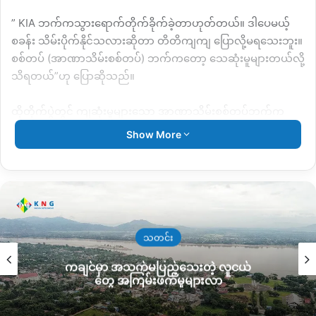
” KIA ဘက်ကသွားရောက်တိုက်ခိုက်ခဲ့တာဟုတ်တယ်။ ဒါပေမယ့်
စခန်း သိမ်းပိုက်နိုင်သလားဆိုတာ တိတိကျကျ ပြောလို့မရသေးဘူး။
စစ်တပ် (အာဏာသိမ်းစစ်တပ်) ဘက်ကတော့ သေဆုံးမူများတယ်လို့
သိရတယ်”ဟု ပြောဆိုသည်။
ထိုတိုက်ပွဲတွင် ကျဆုံးမှုများသော အာဏာသိမ်းစစ်တပ်ဘက်က
ဂျက်တိုက်လေယာဉ် ၂ စီး ဖြင့် လာရောက်ပစ်ခတ်ခဲ့သည်။
Show More
ယနေ့ နံနက် KIA ဘက်မှ သွားရောက်တိုက်ခိုက်ခဲ့သည့်တပ်စခန်း
သည် ယခင် ၂၀၁၄ ခုနှစ်တုန်းက အာဏာသိမ်းစစ်တပ်၏ အင်အား
သုံး ထိုးစစ်ဆင် သိမ်းပိုက်ခဲ့သော နေရာဖြစ်သည်ဟု သိရသည်။
ထို့နောက် ၂၀၁၇ ခုနှစ် ထိုနေရာရှိ ဒေသခံများအပါအဝင် ရွှေ၊ ပယင်း
သတင်း
တူးဖော်နေသော ပြည်သူများအားလုံး ကို ထွက်ခွာသွားရန် စစ်တပ်
ကချင်မှာ အသက်မပြည့်သေးတဲ့ လူငယ်
က ရဟတ်ယာဉ်ဖြင့် စာဖြန့်ခဲ့ပြီးနောက် တိုက်ပွဲ ပြင်းထန်စွာ ဖြစ်ပွား
တွေ အကြမ်းဖက်မှုများလာ
ခဲ့သော နေရာဖြစ်သည်။