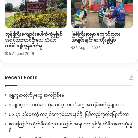
ဘုန်းကြီးကျောင်းပေါက်ကွဲမှုဖြစ်
မြစ်ကြီးနားမှာ ကျောင်းသား
အရပ်သားတစ်ဦးသေ၊သံဃာ
အချင်းချင်း ဓားထိုးမှုဖြစ်
တစ်ပါးပျံလွန်တော်မူ
5 August 2026
5 August 2026
Recent Posts
ရွှေကူမှာတိုက်ပွဲတွေ ဆက်ဖြစ်နေ
ကချင်မှာ အသက်မပြည့်သေးတဲ့ လူငယ်တွေ အကြမ်းဖက်မှုများလာ
US မှာ ဖမ်းခံရတဲ့ ကချင်ကျောင်းသားနှစ်ဦး ပြန်လည်လွတ်မြောက်လာ
လေကြောင်း တိုက်ခိုက်ခံရတာကြောင့် အရပ်သားနှစ်ဦး ထိခိုက်၊သေဆုံးမှု
ရှိ