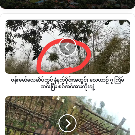
Copy URL
ဗန်း
မော်
လေဆိပ်
တွင်
နံနက်
ပိုင်း
အတွင်း
လေယာဉ်
၇
ဗန်းမော်လေဆိပ်တွင် နံနက်ပိုင်းအတွင်း လေယာဉ် ၇ ကြိမ်
ကြိမ်
ဆင်း
ဆင်းပြီး စစ်အင်အားတိုးချဲ့
ပြီး
စစ်
ပူ
အင်အား
တာ
တိုး
အို
ချဲ့
ဒေသခံ
များ
လူသား