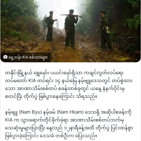
ရှေ့တန်း KIA စစ်သားများ
တနိုင်းမြို့နယ် ရွှေမှော်၊ ပယင်းမှော်ရှိသာ ကချင်လွတ်လပ်ရေး
တပ်မတော် KIA တပ်ရင်း ၁၄ နယ်မြေ နမ့်ဗျူဒေသတွင် တပ်စွဲထား
သော အာဏာသိမ်းစစ်တပ် စခန်းတစ်ခုတွင် ယနေ့ နံနက်ပိုင်းမှ
စတင်ပြီး တိုက်ပွဲ ဖြစ်ပွားနေကြောင်း သိရသည်။
နမ့်ဗျူ (Nam Byu) နမ့်ခမ် (Nam Hkam) ဒေသရှိ အဆိုပါစခန်းကို
KIA က သွားရောက်တိုင်ခိုက်ခဲ့ရာ အာဏာသိမ်းစစ်တပ်ဘက်မှ
သေဆုံးမူများပြားပြီး နေ့လည် ၁၂နာရီခန့်အထိ တိုက်ပွဲ ပြင်းထန်စွာ
ဖြစ်ပွားခဲ့ကြောင်း ဒေသခံ တစ်ဦးက ပြောသည်။