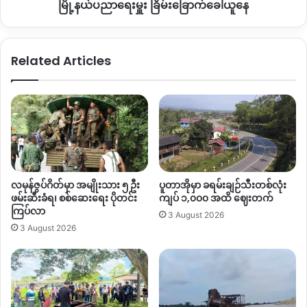
ပညာရေး
မြို့နယ်ပညာရေးမှူး ခြိမ်းခြောက်ခေါ်ယူနေ
မှူး
ခြိမ်းခြောက်
ခေါ်
Related Articles
ယူ
နေ
လမုန်ဇွပ်ဂိတ်မှာ အမျိုးသား ၅ ဦး
ပူတာအိုမှာ ခရမ်းချဉ်သီးတစ်လုံး
ဖမ်းဆီးခံရ၊ စစ်ဆေးရေး ပိုတင်း
ကျပ် ၁,၀၀၀ အထိ ဈေးတက်
ကြပ်လာ
3 August 2026
3 August 2026