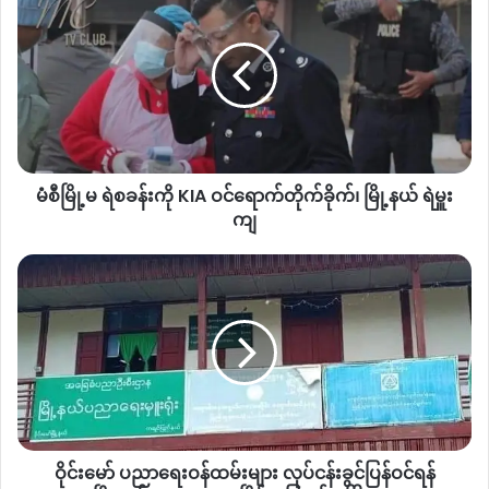
စီ
မြို့မ
ရဲစခန်း
ကို
KIA
ဝင်
ရောက်
တိုက်ခိုက်၊
မံစီမြို့မ ရဲစခန်းကို KIA ဝင်ရောက်တိုက်ခိုက်၊ မြို့နယ် ရဲမှူး
မြို့နယ်
ရဲ
ကျ
မှူး
ကျ
ဝိုင်း
မော်
ပညာရေး
ဝန်ထမ်း
များ
လုပ်ငန်းခွင်
ပြန်
ဝင်
ရန်
ဝိုင်းမော် ပညာရေးဝန်ထမ်းများ လုပ်ငန်းခွင်ပြန်ဝင်ရန်
မြို့နယ်