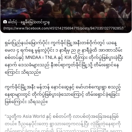
ဓါတ်ပုံ - ရွှေဖီမြေသတင်းဌာန
(https://www.facebook.com/451214215694715/posts/947035132779285/)
ရှမ်းပြည်နယ်မြောက်ပိုင်း ကွက်ခိုင်မြို့အနီးတစ်ဝိုက်တွင် ယနေ့
မေလ ၄ ရက်နေ့ မွန်းလွဲပိုင်း ၁ နာရီမှ ည ၉ နာရီခွဲထိ အာဏာသိမ်း
စစ်တပ်နှင့် MNDAA ၊ TNLA နှင့် KIA တို့ကြား တိုက်ပွဲဖြစ်ပွားခဲ့ပြီး
နောက် ဒေသခံများသည် နီးစပ်ရာကွတ်ခိုင်မြို့သို့ တိမ်းရှောင်နေ
ကြောင်း သိရသည်။
ကွက်ခိုင်မြို့အနီး မန်ဘန် နောင်ဆွေနှင့် မော်ဟစ်ကျေးရွာ စသည့်
နေရာများတွင် တိုက်ပွဲဖြစ်ပွားခဲ့သောကြောင့် တိမ်းရှောင်ခဲ့ရခြင်း
ဖြစ်ကြောင်း သိရသည်။
“သူတို့က Asia World နှင့် စစ်တပ်ကို လာပစ်တဲ့အခြေအနေဖြစ်
တယ်။ ဒီညနေပိုင်းတော့ ရွာသားတွေကလန့်ပြီး လုံခြုံတဲ့နေရာကို
တိမ်းရှောင်ခဲ့တယ်။ တစ်ချို့ ပြန်သွားတဲ့သူတွေ ပြန်ကြပြီ။ ခုတော့