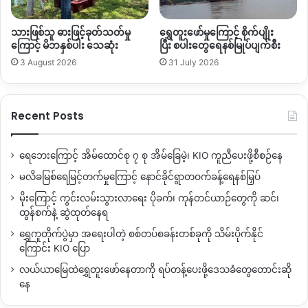
သားဖြစ်သူ ဓားဖြင့်ခုတ်သတ်မှု
ရွှေတူးဖော်မှုကြောင့် စိုက်ပျိုး
ကြောင့် မိဘနှစ်ပါး သေဆုံး
ပြီး စပါးတွေရေနစ်မြုပ်ပျက်စီး
3 August 2026
31 July 2026
Recent Posts
ရေဘေးကြောင့် အိမ်ထောင်စု ၇ စု အိမ်ခြေမဲ့၊ KIO ကူညီပေးဖို့စီစဉ်နေ
မလိခမြစ်ရေမြင့်တက်မှုကြောင့် နောင်ခိုင်ရွာတဝက်ခန့်ရေနစ်မြှပ်
မိုးကြောင့် ကွင်းလမ်းသွားလာရေး ပိုခက်၊ ကုန်တင်ယာဉ်တွေကို ဆင်၊
ထွန်စက်နဲ့ ဆွဲထုတ်နေရ
ရွှေကူတိုက်ပွဲမှာ အရေးပါတဲ့ စစ်တပ်စခန်းတစ်ခုကို သိမ်းပိုက်နိုင်
ကြောင်း KIO ပြော
လယ်ယာမြေထဲရွှေတူးဖော်နေတာကို ရပ်တန့်ပေးဖို့ဒေသခံတွေတောင်းဆို
နေ