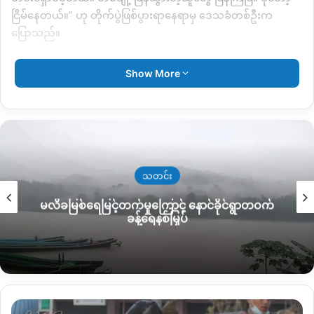
ငြိမ်နေတယ်။” ဟု တိုက်ပွဲဖြစ်ပွားရာနေရာမှ ဒေသခံတစ်ဦးက
ပြောသည်။
ယနေ့ည တိုက်ပွဲတွင် MNDAA နှင့် TNLA တပ်ဖွဲ့ဝင်များကို ဒေသခံ
Show More
များမျက်မြင်တွေ့ရှိခဲ့ရပြီး၊ အချို့ကမူ KIA တပ်ဖွဲ့လည်း ပါဝင်သည်
ဟု ဆိုသည်။
ကွက်ခိုင်မြို့အနီး ကျေးရွာများအတွင်း တိုက်ပွဲဖြစ်ပွားခဲ့ခြင်းဖြစ်
သောကြောင့် ဒေသခံ ၅ ဦးခန့်လည်း ထိခိုက်ဒဏ်ရာ ရရှိခဲ့သည်ဟု
ဆိုသည်။
သတင်း
မလိခမြစ်ရေမြင့်တက်မှုကြောင့် နောင်ခိုင်ရွာတဝက်
ခန့်ရေနစ်မြှပ်
Copy URL
မံ