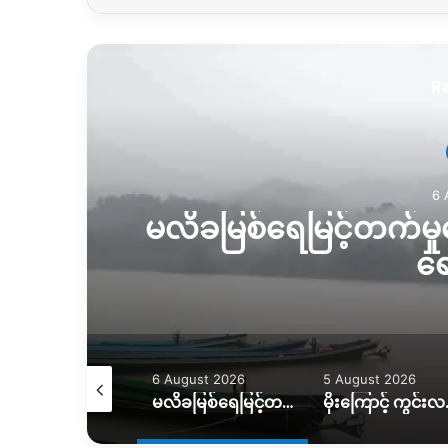
R
6 
မလိခမြစ်ရေမြင့်တက်မှုက
ရေ
August 2026
6 August 2026
5 August 2026
ရေဘေးကြောင့် အိမ်ထောင်စု ၇ စု အိမ်ခြေမဲ့၊ KIO ကူညီပေးဖို့စီစဉ်နေ
မလိခမြစ်ရေမြင့်တက်မှုကြောင့် နောင်ခိုင်ရွာတဝက်ခန့်ရေနစ်မြှပ်
မိုးကြောင့် ကွင်းလမ်းသ