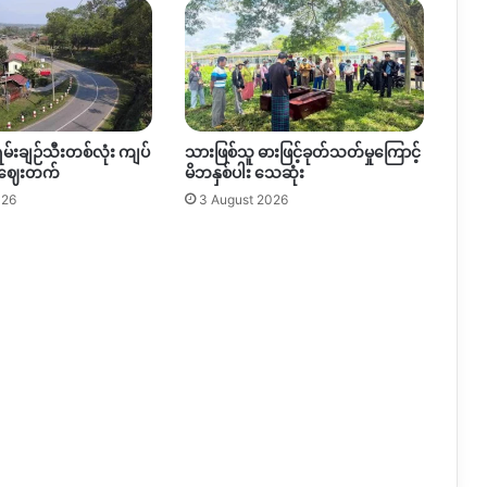
ရမ်းချဉ်သီးတစ်လုံး ကျပ်
သားဖြစ်သူ ဓားဖြင့်ခုတ်သတ်မှုကြောင့်
 ဈေးတက်
မိဘနှစ်ပါး သေဆုံး
026
3 August 2026