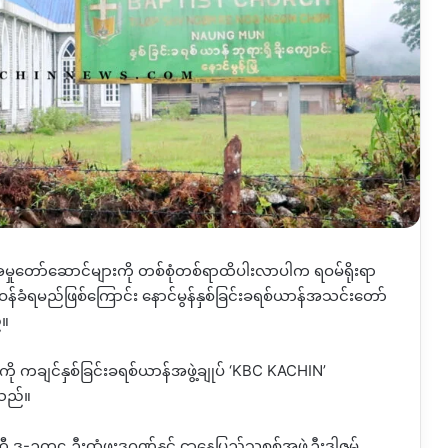
် အမှုတော်ဆောင်များကို တစ်စုံတစ်ရာထိပါးလာပါက ရဝမ်ရိုးရာ
ဝန်ခံရမည်ဖြစ်ကြောင်း နောင်မွန်နှစ်ခြင်းခရစ်ယာန်အသင်းတော်
်။
ု ကချင်နှစ်ခြင်းခရစ်ယာန်အဖွဲ့ချုပ် ‘KBC KACHIN’
သည်။
ဒု-ဥက္ကဌ ဦးထုံဖူးဒဂုဏ်နှင့် ဌာနေပြည်သူ့စစ်အဖွဲ့ဦးဒါဇွမ်