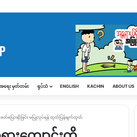
့်အရေး မှတ်တမ်း
ရုပ်သံ
ENGLISH
KACHIN
ABOUT US
ုတ်ခတ်ပြောဆိုခြင်း မပြုလုပ်ရန် ထုတ်ပြန်ချက်ထုတ်
ဘုရားကျောင်းကို