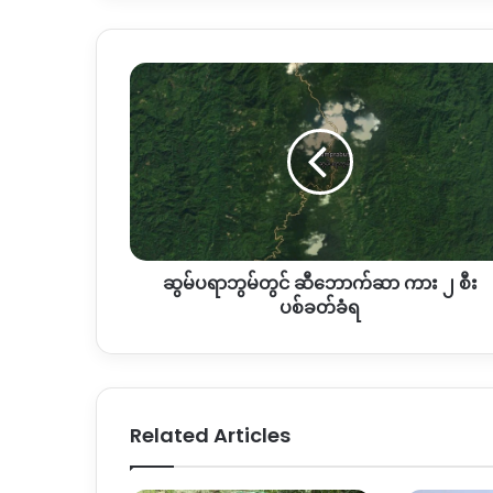
ဆွ
မ်
ပ
ရာ
ဘွ
မ်
တွင်
ဆီ
ဘောက်
ဆွမ်ပရာဘွမ်တွင် ဆီဘောက်ဆာ ကား ၂ စီး
ဆာ
ကား
ပစ်ခတ်ခံရ
၂
စီး
ပစ်ခတ်
ခံရ
Related Articles