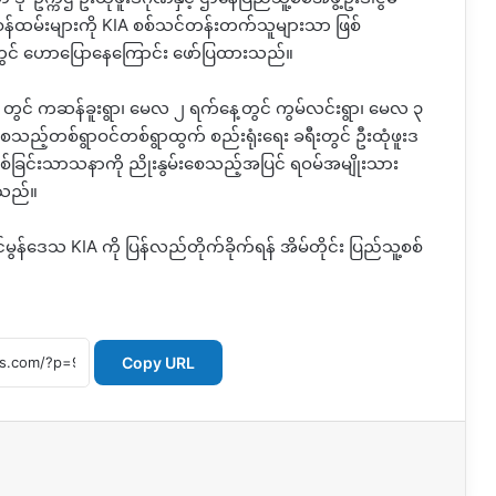
့် ဝန်ထမ်းများကို KIA စစ်သင်တန်းတက်သူများသာ ဖြစ်
ားတွင် ဟောပြောနေကြောင်း ဖော်ပြထားသည်။
 ၃၀ တွင် ကဆန်ခူးရွာ၊ မေလ ၂ ရက်နေ့တွင် ကွမ်လင်းရွာ၊ မေလ ၃
င် စသည့်တစ်ရွာဝင်တစ်ရွာထွက် စည်းရုံးရေး ခရီးတွင် ဦးထုံဖူးဒ
 နှစ်ခြင်းသာသနာကို ညိုးနွမ်းစေသည့်အပြင် ရဝမ်အမျိုးသား
းသည်။
င်မွန်ဒေသ KIA ကို ပြန်လည်တိုက်ခိုက်ရန် အိမ်တိုင်း ပြည်သူ့စစ်
Copy URL