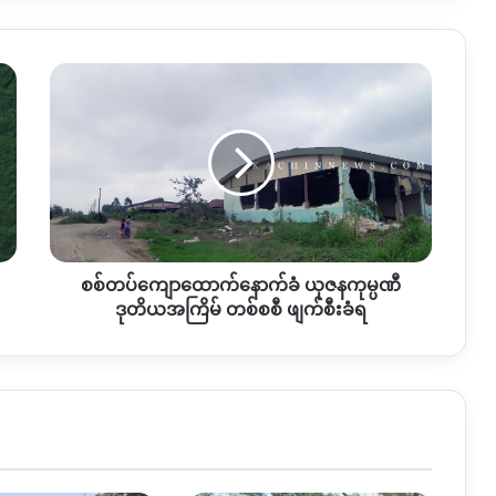
စစ်တပ်
ကျောထောက်နောက်ခံ
ယုဇန
ကုမ္ပဏီ
ဒုတိယ
အကြိမ်
တစ်
စစီ
ဖျက်
စစ်တပ်ကျောထောက်နောက်ခံ ယုဇနကုမ္ပဏီ
စီး
ခံရ
ဒုတိယအကြိမ် တစ်စစီ ဖျက်စီးခံရ