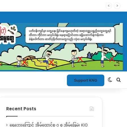
Switch
Se
Support KNG
Recent Posts
ရေဘေးကြောင့် အိမ်ထောင်စု ၇ စု အိမ်ခြေမဲ့၊ KIO