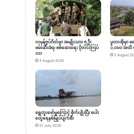
လမုန်ဇွပ်ဂိတ်မှာ အမျိုးသား ၅ ဦး
ပူတာအိုမှာ ခ
ဖမ်းဆီးခံရ၊ စစ်ဆေးရေး ပိုတင်းကြပ်
၁,၀၀၀ အထိ
လာ
3 August 2
3 August 2026
ရွှေတူးဖော်မှုကြောင့် စိုက်ပျိုးပြီး စပါး
တွေရေနစ်မြုပ်ပျက်စီး
31 July 2026