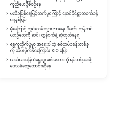
ကူညီပေးဖို့စီစဉ်နေ
မလိခမြစ်ရေမြင့်တက်မှုကြောင့် နောင်ခိုင်ရွာတဝက်ခန့်
ရေနစ်မြှပ်
မိုးကြောင့် ကွင်းလမ်းသွားလာရေး ပိုခက်၊ ကုန်တင်
ယာဉ်တွေကို ဆင်၊ ထွန်စက်နဲ့ ဆွဲထုတ်နေရ
ရွှေကူတိုက်ပွဲမှာ အရေးပါတဲ့ စစ်တပ်စခန်းတစ်ခု
ကို သိမ်းပိုက်နိုင်ကြောင်း KIO ပြော
လယ်ယာမြေထဲရွှေတူးဖော်နေတာကို ရပ်တန့်ပေးဖို့
ဒေသခံတွေတောင်းဆိုနေ