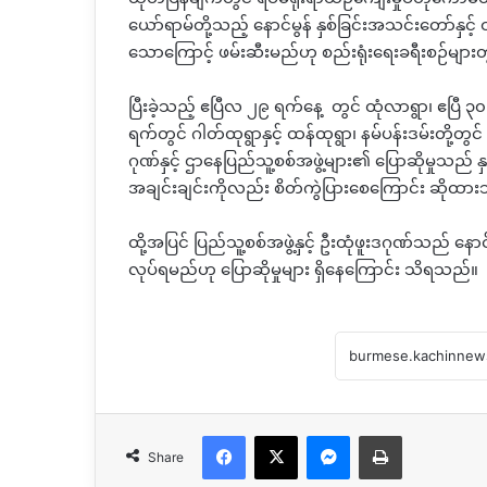
ယော်ရာမ်တို့သည့် နောင်မွန် နှစ်ခြင်းအသင်းတော်နှင
သောကြောင့် ဖမ်းဆီးမည်ဟု စည်းရုံးရေးခရီးစဉ်မျ
ပြီးခဲ့သည့် ဧပြီလ ၂၉ ရက်နေ့ တွင် ထုံလာရွာ၊ ဧပြီ
ရက်တွင် ဂါတ်ထုရွာနှင့် ထန်ထုရွာ၊ နမ်ပန်းဒမ်းတို့တွ
ဂုဏ်နှင့် ဌာနေပြည်သူ့စစ်အဖွဲ့များ၏ ပြောဆိုမှုသည်
အချင်းချင်းကိုလည်း စိတ်ကွဲပြားစေကြောင်း ဆိုထာ
ထို့အပြင် ပြည်သူ့စစ်အဖွဲ့နှင့် ဦးထုံဖူးဒဂုဏ်သည် နော
လုပ်ရမည်ဟု ပြောဆိုမှုများ ရှိနေကြောင်း သိရသည်။
Facebook
X
Messenger
Print
Share