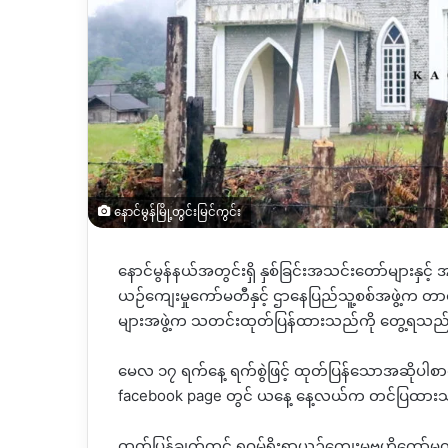
နောင်မွန်မြို့တွင်းမြင်ကွင်း
နောင်မွန်နယ်အတွင်းရှိ နှစ်ခြင်းအသင်းတော်များနှင့
ယဉ်ကျေးမှုကော်မတီနှင့် ဌာနေပြည်သူ့စစ်အဖွဲ့က တာ
များအဖွဲ့က သတင်းထုတ်ပြန်ထားသည်ကို တွေ့ရသည
မေလ ၁၇ ရက်နေ့ ရက်စွဲဖြင့် ထုတ်ပြန်သောအဆိုပါစာကိ
facebook page တွင် ယနေ့ နေ့လယ်က တင်ပြထား
ထုတ်ပြန်ချက်တွင် ရဝမ်ရိုးရာယဉ်ကျေးမှုဗဟိုကော်မတီ 