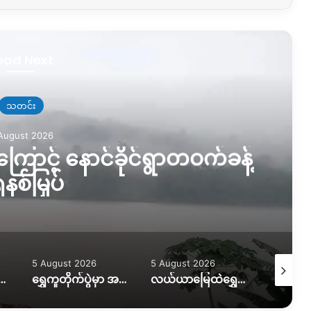
ead Next
သတင်း
August 2026
ြောင့် နောင်ခိုင်ရွာတဝက်ခန့်
နစ်မြှပ်
5 August 2026
5 August 2026
5 August
ွားလာရေး ပိုခက်၊ ကုန်တင်ယာဉ်တွေကို ဆင်၊ ထွန်စက်နဲ့ ဆွဲထုတ်နေရ
ရွှေကူတိုက်ပွဲမှာ အရေးပါတဲ့ စစ်တပ်စခန်းတစ်ခုကို သိမ်းပိုက်နိုင်ကြောင်း KIO ပြော
လယ်ယာမြေထဲရွှေတူးဖော်နေတာကို ရပ်တန့်ပေးဖို့ဒေသခံတွေတောင်းဆိုနေ