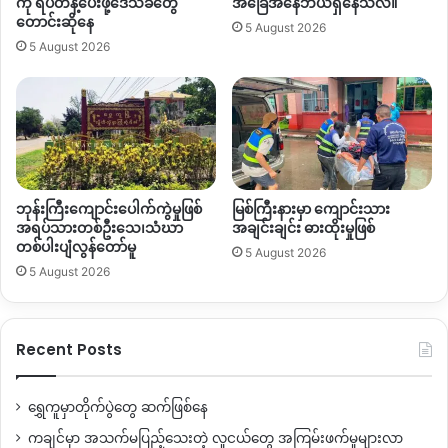
ကို ရပ်တန့်ပေးဖို့ဒေသခံတွေ
အခြေအနေဘယ်ရှိနေသလဲ။
တောင်းဆိုနေ
5 August 2026
5 August 2026
ဘုန်းကြီးကျောင်းပေါက်ကွဲမှုဖြစ်
မြစ်ကြီးနားမှာ ကျောင်းသား
အရပ်သားတစ်ဦးသေ၊သံဃာ
အချင်းချင်း ဓားထိုးမှုဖြစ်
တစ်ပါးပျံလွန်တော်မူ
5 August 2026
5 August 2026
Recent Posts
ရွှေကူမှာတိုက်ပွဲတွေ ဆက်ဖြစ်နေ
ကချင်မှာ အသက်မပြည့်သေးတဲ့ လူငယ်တွေ အကြမ်းဖက်မှုများလာ