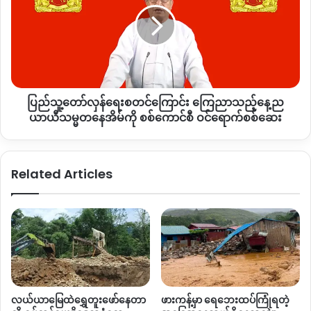
စတင်
ကြောင်း
ကြေညာ
သည့်
နေ့
ည
ပြည်သူ့တော်လှန်ရေးစတင်ကြောင်း ကြေညာသည့်နေ့ည
ယာယီ
သမ္မတ
ယာယီသမ္မတနေအိမ်ကို စစ်ကောင်စီ ဝင်ရောက်စစ်ဆေး
နေအိမ်
ကို
စစ်
Related Articles
ကောင်စီ
ဝင်
ရောက်
စစ်ဆေး
လယ်ယာမြေထဲရွှေတူးဖော်နေတာ
ဖားကန့်မှာ ရေဘေးထပ်ကြုံရတဲ့