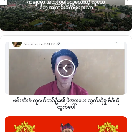
ကချင်မှာ အသက်မပြည့်သေးတဲ့ လူငယ်
သို့သော်လည်း လက်ရှိအချိန်ထိ စစ်ကောင်စီနှင့် ကချင်
တွေ အကြမ်းဖက်မှုများလာ
လွတ်လပ်ရေးတပ်မတော် KIA ကြား ဖားကန့်ဒေသတွင် တိုက်ပွဲ
ပြင်းထန်ခြင်းမရှိသေးကြောင်း ဒေသခံများ ပြောသည်။
ယနေ့ နံနက်ပိုင်းကလည်း စစ်အင်အားအပြည့် တင်ဆောင်လာသော
စစ်သင်္ဘာများသည် မန္တလေးမှ ဗန်းမော်ဘက်သို့ ဧရာဝတီ
ဖမ်းဆီး
မြစ်ကြောင်းအတိုင်း တက်လာကြောင်း ဒေသခံများ၏ သတင်းပေးပို့
ခံ
ချက်မှ သိရသည်။
လူငယ်
တစ်
ဦး၏
ဖိအား
Copy URL
ပေး
ထွက်
ဆို
ဖမ်းဆီးခံ လူငယ်တစ်ဦး၏ ဖိအားပေး ထွက်ဆိုမှု ဗီဒီယို
မှု
ဗီဒီယို
ထွက်ပေါ်
ထွက်
ပေါ်
ပြည်
သူ့
တော်လှန်ရေး