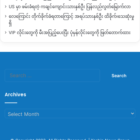
US မှာ ဖမ်းခံရတဲ့ ကချင်ကျောင်းသားနှစ်ဦး ပြန်လည်လွတ်မြောက်လာ
လေကြောင်း တိုက်ခိုက်ခံရတာကြောင့် အရပ်သားနှစ်ဦး ထိခိုက်၊သေဆုံးမှု
ရှိ
VIP လိုင်းတွေကို မီးအပြည့်ပေးပြီး ပုံမှန်လိုင်းတွေကို ဖြတ်တောက်ထား
Search
for:
Archives
Archives