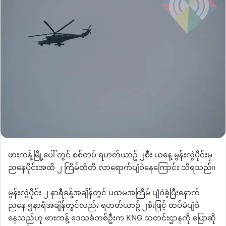
ဖားကန့်မြို့ပေါ် တွင် စစ်တပ် ရဟတ်ယာဥ် ၂စီး ယနေ့ မွန်းလွဲပိုင်းမှ
ညနေပိုင်းအထိ ၂ ကြိမ်တိတိ လာရောက်ပျံဝဲနေကြောင်း သိရသည်။
မွန်းလွဲပိုင်း ၂ နာရီခန့်အချိန်တွင် ပထမအကြိမ် ပျံဝဲခဲ့ပြီးနောက်
ညနေ ၅နာရီအချိန်တွင်လည်း ရဟတ်ယာဥ် ၂စီးဖြင့် ထပ်မံပျံဝဲ
နေသည်ဟု ဖားကန့် ဒေသခံတစ်ဦးက KNG သတင်းဌာနကို ပြောဆို