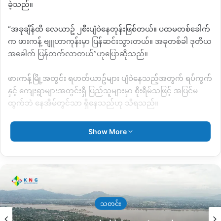
ခဲ့သည်။
“အခုချိန်ထိ လေယာဥ် ၂စီးပျံဝဲနေတုန်းဖြစ်တယ်။ ပထမတစ်ခေါက်
က ဖားကန့် ဗျူဟာကုန်းမှာ ပြန်ဆင်းသွားတယ်။ အခုတစ်ခါ ဒုတိယ
အခေါက် ပြန်တက်လာတယ်”ဟုပြောဆိုသည်။
ဖားကန့်မြို့အတွင်း ရဟတ်ယာဥ်များ ပျံဝဲနေသည့်အတွက် ရပ်ကွက်
နှင့် ကျေးရွာများအတွင်းရှိ ပြည်သူများမှာ စိုးရိမ်သဖြင့် အပြင်မ
ထွက်ဘဲ နေအိမ်တွင်သာ ရှိနေသည်ဟု သိရသည်။
ဖားကန့်မြို့နယ်တွင် စစ်ကောင်စီက ဆက်သွယ်ရေး အင်တာနက်
Show More
လိုင်းများ ဖြတ်တောက်ထားသည်မှာ ၃ ပတ်ခန့်ကြာမြင့်လာပြီ
ဖြစ်သည်။
ထိုသို့ စစ်တပ်က အင်တာနက်လိုင်း ပိတ်လိုက်သောကြောင့် စစ်ပွဲ
ပြင်းထန်လာမည်ကို စိုးရိမ်သဖြင့် ဒေသခံများမှာ ကုန်ပစ္စည်း ဝယ်ယူ
စုဆောင်းမှုများ ရှိနေကြောင်း သိရသည်။
သတင်း