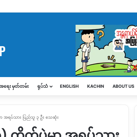
့်အရေး မှတ်တမ်း
ရုပ်သံ
ENGLISH
KACHIN
ABOUT US
ွဲမှာ အရပ်သား ပြည်သူ ၃ ဦး သေဆုံး
်) တိုက်ပွဲမှာ အရပ်သား