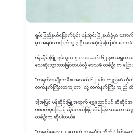
ရှမ်းပြည်နယ်မြောက်ပိုင်း ပန်ဆိုင်းမြို့နယ်ခွဲမှာ အေ
မှာ အရပ်သားပြည်သူ ၃ ဦး သေဆုံးခဲ့ကြောင်း ဒေ
ပန်ဆိုင်းမြို့ ရပ်ကွက် ၅ က အသက် ၆၂ နှစ် အရွယ်
သေဆုံးသွားတာဖြစ်တယ်လို့ ဒေသခံ တစ်ဦး က ပြေ
“တရုတ်အမျိုးသမီး။ အသက် ၆၂ နှစ်။ ကျည်ဆံ တိုက်ရို
လက်နက်ကြီးလာကျတာ” လို့ လက်နက်ကြီး ကျည် ထိမှ
ဒါ့အပြင် ပန်ဆိုင်းမြို့အထွက် ရွှေညောင်ပင် ဆီဆိုင်
ပစ်ခတ်မှုကြောင့် ဆိုင်ကယ်ဖြင့် အိမ်ပြန်လာသော တရုတ
တစ်ဦးက ဆိုပါတယ်။
“တရုတ်မလေး ၂ ယောက် ညနေပိုင်း တိုက်ပွဲ ဖြစ်နေတဲ့အ