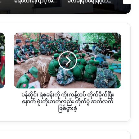
ကူညီလိုအပ်နေ
ရေဘေးကြောင့် အိမ်ထောင်စု ၇ စု အိမ်ခြေမဲ့၊ KIO ကူညီပေးဖို့စီစဉ်နေ
မလိခမြစ်ရေမြင့်တက်မှုကြောင့် နောင်ခိုင်ရွာတဝက်ခန့်ရေနစ်မြှပ်
ပန်
ဆိုင်း
ရဲစခန်း
ကို
ကိုး
ကန့်
တပ်
တိုက်ခိုက်
ပြီး
ပန်ဆိုင်း ရဲစခန်းကို ကိုးကန့်တပ် တိုက်ခိုက်ပြီး
နောက်
မုံး
နောက် မုံးကိုးဘက်လည်း တိုက်ပွဲ ဆက်လက်
ကိုး
ဖြစ်ပွားခဲ့
ဘက်
လည်း
တိုက်ပွဲ
ဆက်လက်