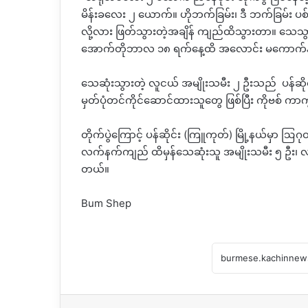
မိန်းခလေး ၂ ယောက်။ ဟိုဘက်ခြမ်း၊ ဒီ ဘက်ခြမ်း ပ
လို့လား ဖြတ်သွားတဲ့အချိန် ကျည်ထိသွားတာ။ သေသ
အောက်တိုဘာလ ၁၈ ရက်နေ့ထိ အလောင်း မကောက်နိုင
သေဆုံးသွားတဲ့ လူငယ် အမျိုးသမီး ၂ ဦးသည် ပန်ဆိုင်း မြ
မှတ်ပုံတင်ကိုင်ဆောင်ထားသူတွေ ဖြစ်ပြီး ကိုဗစ် က
တိုက်ပွဲ‌ကြောင့် ပန်ဆိုင်း (ကြူကုတ်) မြို့နယ်မ
လက်နက်ကျည် ထိမှန်သေဆုံးသူ အမျိုးသမီး ၅ ဦး၊ လက်
တယ်။
Bum Shep