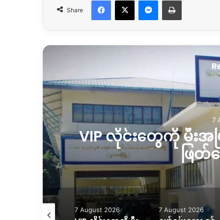
Facebook
X
Messenger
Print
Share
R
7 
စ်
VIP လိုင်းတွေကို မီးအပြ
ဖြတ်
August 2026
7 August 2026
7 August 2026