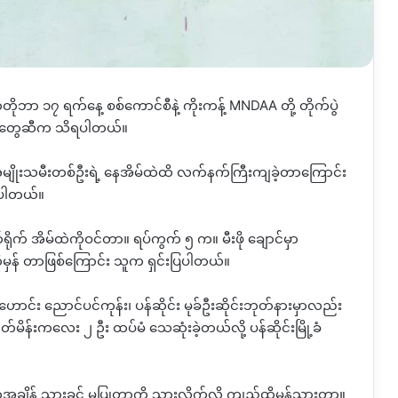
ာက်တိုဘာ ၁၇ ရက်နေ့ စစ်ကောင်စီနဲ့ ကိုးကန့် MNDAA တို့ တိုက်ပွဲ
သခံတွေဆီက သိရပါတယ်။
 အမျိုးသမီးတစ်ဦးရဲ့ နေအိမ်ထဲထိ လက်နက်ကြီးကျခဲ့တာကြောင်း
ာပါတယ်။
က် အိမ်ထဲကိုဝင်တာ။ ရပ်ကွက် ၅ က။ မီးဖို ချောင်မှာ
န် တာဖြစ်ကြောင်း သူက ရှင်းပြပါတယ်။
အဟောင်း ညောင်ပင်ကုန်း၊ ပန်ဆိုင်း မုခ်ဦးဆိုင်းဘုတ်နားမှာလည်း
်မိန်းကလေး ၂ ဦး ထပ်မံ သေဆုံးခဲ့တယ်လို့ ပန်ဆိုင်းမြို့ခံ
ချိန် သွားခွင့် မပြုတာကို သွားလိုက်လို့ ကျည်ထိမှန်သွားတာ။