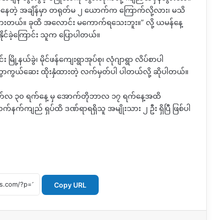
စ်နေတဲ့ အချိန်မှာ တရုတ်မ ၂ ယောက်က ကြောက်လို့လား၊ မသိ
ွားတယ်။ ခုထိ အလောင်း မကောက်ရသေးဘူး။” လို့ ယမန်နေ့
်ခဲ့ကြောင်း သူက ပြောပါတယ်။
ို့နယ်ခွဲ၊ မိုင်ဖန်ကျေးရွာအုပ်စု၊ လုံဂျာရွာ လိပ်စာပါ
ာကွာကွယ်ဆေး ထိုးနှံထားတဲ့ လက်မှတ်ပါ ပါတယ်လို့ ဆိုပါတယ်။
ှာ ဩဂုတ်လ ၃၀ ရက်နေ့ မှ အောက်တိုဘာလ ၁၇ ရက်နေ့အထိ
နက်ကျည် ရှပ်ထိ ဒဏ်ရာရရှိသူ အမျိုးသား ၂ ဦး ရှိပြီ ဖြစ်ပါ
Copy URL