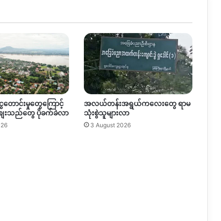
ဖြစ်ပွား
ခဲ့
ွေတောင်းမှုတွေကြောင့်
အလယ်တန်းအရွယ်ကလေးတွေ ရာမ
စျေးသည်တွေ ပိုခက်ခဲလာ
သုံးစွဲသူများလာ
026
3 August 2026