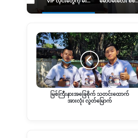
လေကြောင်း တိုက်ခိုက်ခံရတာကြောင့် အရပ်သားနှစ်ဦး ထိခိုက်၊သေဆုံးမှုရှိ
VIP လိုင်းတွေကို မီးအပြည့်ပေးပြီး ပုံမှန်လိုင်းတွေကို ဖြတ်တောက်ထား
မော်ဝမ်းလေး စစ်ရှောင်တွေ ပြန်လည်ထူထောင်ရေးအတွက် အ
မြစ်
ကြီး
နား
အခြေစိုက်
သတင်းထောက်
အားလုံး
လွတ်မြောက်
မြစ်ကြီးနားအခြေစိုက် သတင်းထောက်
အားလုံး လွတ်မြောက်