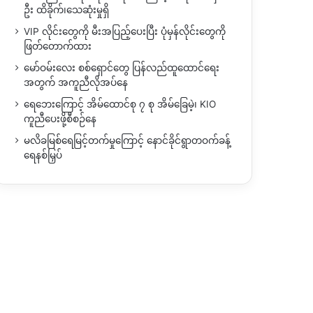
ဦး ထိခိုက်၊သေဆုံးမှုရှိ
VIP လိုင်းတွေကို မီးအပြည့်ပေးပြီး ပုံမှန်လိုင်းတွေကို
ဖြတ်တောက်ထား
မော်ဝမ်းလေး စစ်ရှောင်တွေ ပြန်လည်ထူထောင်ရေး
အတွက် အကူညီလိုအပ်နေ
ရေဘေးကြောင့် အိမ်ထောင်စု ၇ စု အိမ်ခြေမဲ့၊ KIO
ကူညီပေးဖို့စီစဉ်နေ
မလိခမြစ်ရေမြင့်တက်မှုကြောင့် နောင်ခိုင်ရွာတဝက်ခန့်
ရေနစ်မြှပ်