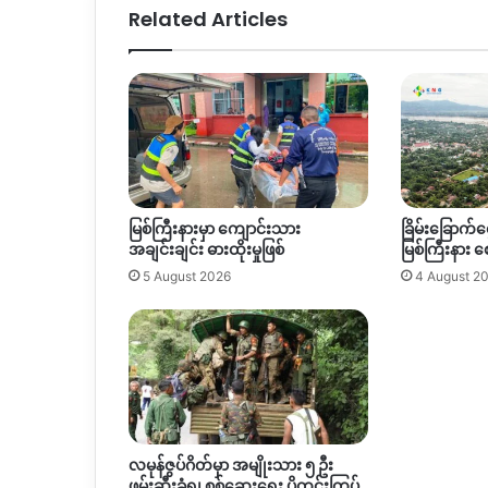
Related Articles
မြစ်ကြီးနားမှာ ကျောင်းသား
ခြိမ်းခြောက်င
အချင်းချင်း ဓားထိုးမှုဖြစ်
မြစ်ကြီးနား 
5 August 2026
4 August 2
လမုန်ဇွပ်ဂိတ်မှာ အမျိုးသား ၅ ဦး
ဖမ်းဆီးခံရ၊ စစ်ဆေးရေး ပိုတင်းကြပ်