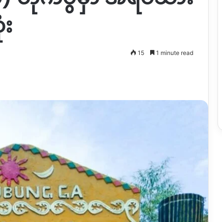
ံး
15
1 minute read