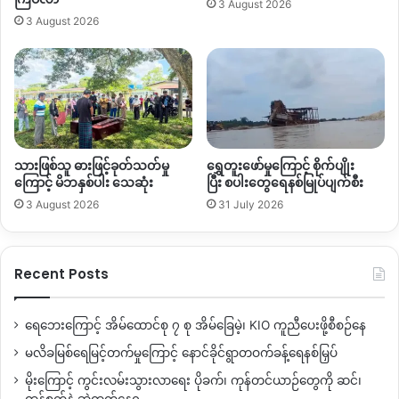
3 August 2026
3 August 2026
သားဖြစ်သူ ဓားဖြင့်ခုတ်သတ်မှု
ရွှေတူးဖော်မှုကြောင့် စိုက်ပျိုး
ကြောင့် မိဘနှစ်ပါး သေဆုံး
ပြီး စပါးတွေရေနစ်မြုပ်ပျက်စီး
3 August 2026
31 July 2026
Recent Posts
ရေဘေးကြောင့် အိမ်ထောင်စု ၇ စု အိမ်ခြေမဲ့၊ KIO ကူညီပေးဖို့စီစဉ်နေ
မလိခမြစ်ရေမြင့်တက်မှုကြောင့် နောင်ခိုင်ရွာတဝက်ခန့်ရေနစ်မြှပ်
မိုးကြောင့် ကွင်းလမ်းသွားလာရေး ပိုခက်၊ ကုန်တင်ယာဉ်တွေကို ဆင်၊