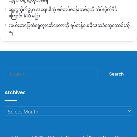
ထွန်စက်နဲ့ ဆွဲထုတ်နေရ
ရွှေကူတိုက်ပွဲမှာ အရေးပါတဲ့ စစ်တပ်စခန်းတစ်ခုကို သိမ်းပိုက်နိုင်
ကြောင်း KIO ပြော
လယ်ယာမြေထဲရွှေတူးဖော်နေတာကို ရပ်တန့်ပေးဖို့ဒေသခံတွေတောင်းဆို
နေ
Search
for:
Archives
Archives