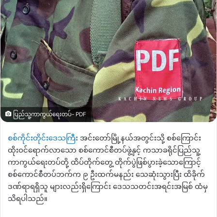
ပြည်သူ့ကာကွယ်ရေးတပ်- PDF
စစ်ကိုင်းတိုင်းဒေသကြီ
း အင်းတော်မြို့နယ်အတွင်းသို့ စစ်ကြောင်း
ထိုးဝင်ရောက်လာသော စစ်ကောင်စီတပ်ဖွဲ့နှင့် ကသာခရိုင်ပြည်သူ့
ကာကွယ်ရေးတပ်တို့ ထိပ်တိုက်တွေ့ တိုက်ပွဲဖြစ်ပွားခဲ့သောကြောင့်
စစ်ကောင်စီတပ်ဘက်က ၉ ဦးထက်မနည်း သေဆုံးသွားပြီး ထိခိုက်
ဒဏ်ရာရရှိသူ များလည်းရှိကြောင်း ဒေသသတင်းအရင်းအမြစ် ထံမှ
သိရပါသည်။