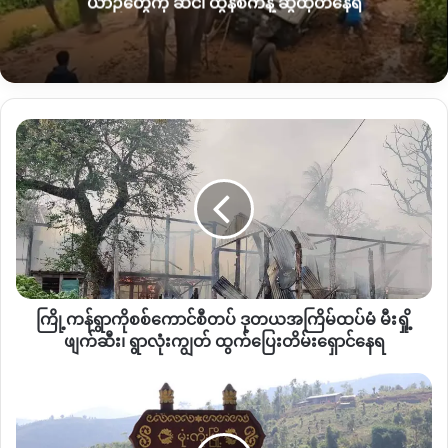
ယာဉ်တွေကို ဆင်၊ ထွန်စက်နဲ့ ဆွဲထုတ်နေရ
ဘက်သို့ ဆင်းသွားသည့် စစ်ကောင်စီ စစ်ကားအစီး ၃၀ ကျော်ပါသ
ည့် စစ်ယာဥ်တန်းကို လုံခြုံရေးပေးရန်တက်လာသည့် စစ်ကြောင်း
ဖြစ်‌ကြောင်း သိရသည်။
စစ်ကောင်စီယာဉ်တန်းကို လုံခြုံရေးယူပေးရန် တက်လာသော စစ်
ကြို့
ကောင်စီတပ်သည် အင်းတော်နယ် အလယ်ဆိပ်ရွာအနီး တိုက်ခိုက်ခံ
ကန်
လိုက်ရသည့်အတွက် စစ်တပ်ဘက်မှ ထပ်မံစစ်အင်အားဖြည့်တင်း
ရွာ
ကာ လက်နက်ကြီး၊ လက်နက်ငယ်များဖြင့်ပြန်လည်ပစ်ခတ်ခဲ့
ကို
စစ်
ကြောင်းသိရပါသည်။
ကောင်စီ
တပ်
“သေဆုံးရုပ်အလောင်းတွေကိုတော့သူတို့ပဲပြန်ကောက်သွားတယ်။
ဒု
ဘယ်ကိုပြန်သယ်ယူသွားလဲတော့မသိလိုက်ရဘူး။ သူတို့ဘက်
တ
ကတော့ လက်နက်ကြီးကော လက်နက်ငယ်တော့ အသုံးပြု
ကြို့ကန်ရွာကိုစစ်ကောင်စီတပ် ဒုတယအကြိမ်ထပ်မံ မီးရှို့
ယ
တိုက်ခိုက်ခဲ့ပေမယ့် ဘာမှအထိအခိုက်မရှိ ဆုတ်ခွာနိုင်ခဲ့တယ်”ဟု က
အကြိမ်
ဖျက်ဆီး၊ ရွာလုံးကျွတ် ထွက်ပြေးတိမ်းရှောင်နေရ
ထပ်မံ
သာခရိုင်တပ်ရင်း (၂)မှ မြေပြင်ဒေသကာကွယ်ရေးတပ်ဖွဲ့မှ တာဝန်ရှိ
မီးရှို့
မုံး
သူတစ်ဦးကပြောသည်။
ဖျက်ဆီး၊
ကိုး
ရွာ
ဘက်
ထိုသို့ စစ်ကောင်စီတပ်ဘက်မှ လက်နက်ကြီးများဖြင့် ရမ်းယမ်း
လုံးကျွတ်
မှ