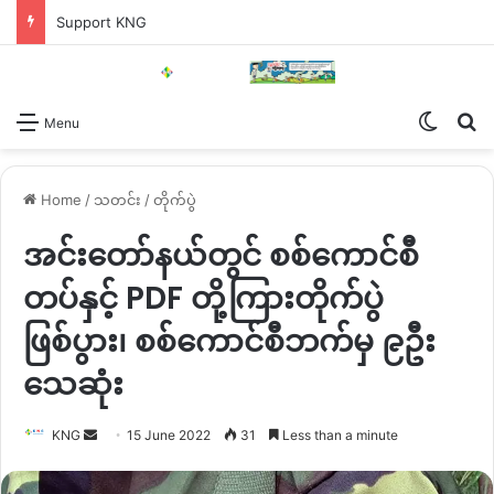
Support KNG
Switch
Se
Menu
Home
/
သတင်း
/
တိုက်ပွဲ
အင်းတော်နယ်တွင် စစ်ကောင်စီ
တပ်နှင့် PDF တို့ကြားတိုက်ပွဲ
ဖြစ်ပွား၊ စစ်ကောင်စီဘက်မှ ၉ဦး
သေဆုံး
Send
KNG
15 June 2022
31
Less than a minute
an
email