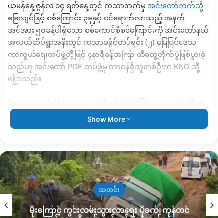
ယမန်နေ့ ဇွန်လ ၁၄ ရက်နေ့တွင် ကသာဘက်မှ
အင်းတော်ဘက်သို့
ခြေလျင်ဖြင့် စစ်ကြောင်း ၃ခုနှင့် ဝင်ရောက်လာသည့် အနက်
အင်အား ၅၀ခန့်ပါရှိသော စစ်ကောင်စီစစ်ကြောင်းကို အင်းတော်နယ်
အလယ်ဆိပ်ရွာအနီးတွင် ကသာခရိုင်တပ်ရင်း (၂) မြေပြင်ဒေသ
ကာကွယ်ရေးတပ်ဖွဲ့တို့ဖြင့် ၄နာရီခန့်အကြာ ထိတွေ့တိုက်ပွဲဖြစ်ပွားခဲ့
သည်ဟု အင်းတော် PDF တပ်ဖွဲ့မှ တာဝန်ရှိသူတစ်ဦးက KNG သို့
ပြောသည်။
“မ‌နေ့က မနက်ပိုင်းမှာတော့ ယာဥ်တန်းကိုလုံခြုံရေးလာယူ‌ပေးဖို့ က
သာဘက်ကလာပြီး ရွာထဲထိဝင်လာတယ်။ မြေပြင်ကနေသတင်းပေး
Show More
လာတော့ ကျနော်တို့အဖွဲ့က သွားတိုက်ဖို့သွားတာထိတွေ့တိုက်ပွဲဖြစ်
ခဲ့တာပါ။ အင်းတော်နယ်အလယ်ဆိပ်ရွာအနီးတောထဲမှာ ဖြစ်တာပါ။
ကျနော်တို့​ရဲ့မျက်မြင်ကတော့ ၉ ယောက်လောက်ကျတယ်။ ထိခိုက်
ဒဏ်ရာရတဲ့ သူတွေလည်းရှိတယ်။ အဲ့ဒီဒဏ်ရာရခဲ့တဲ့ သူတွေထဲက
လည်း ထပ်သေတယ်လို့ကြားပါတယ်”ဟုပြောပါသည်။
သတင်း
အဆိုပါ စစ်ကြောင်း ၃ခုဖြင့် အင်းတော်ဘက်သို့ ဝင်ရောက်လာသော
မိုးကြောင့် ကွင်းလမ်းသွားလာရေး ပိုခက်၊ ကုန်တင်
စစ်ကြောင်းသည် ယနေ့ ဇွန်လ ၁၅ ရက်နေ့တွင်
မိုးညှင်း
မှကသာ