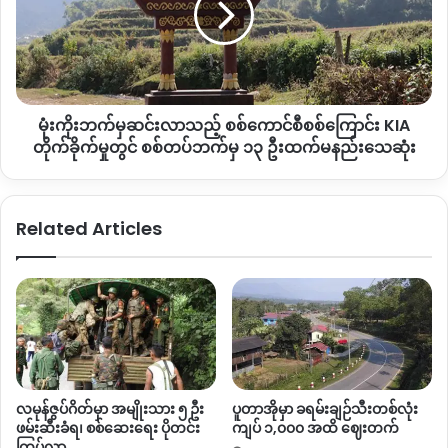
ပစ်ခတ်မှုကြောင့် ပင်သချေ ကျေးရွာမှ ပျဉ်ထောင်အိမ် နေအိမ်
ထွက်ပြေး
ဆင်း
တိမ်းရှောင်
လာ
တစ်လုံး ထိခိုက်ပျက်စီးခဲ့ကြောင်းသိရသည်။
နေရ
သည့်
စစ်
စစ်ကိုင်းတိုင်းဒေသကြီးနှင့် ကချင်ပြည်နယ်အစပ် ပြည်ထောင်စု
ကောင်စီ
လမ်းမကြီးတစ်လျှောက် စစ်ကောင်စီတပ်၏ စစ်ကြောင်းများအား
မုံးကိုးဘက်မှဆင်းလာသည့် စစ်ကောင်စီစစ်ကြောင်း ‌KIA
စစ်ကြောင်း
ဒေသကာကွယ်ရေးတပ်၊ ပြည်သူ့ကာကွယ်ရေးတပ်များမှ မကြာခဏ
‌KIA
တိုက်ခိုက်မှုတွင် စစ်တပ်ဘက်မှ ၁၃ ဦးထက်မနည်းသေဆုံး
ဆိုသလို စောင့်ကြိုတိုက်ခိုက်ကြပြီး တိုက်ပွဲဖြစ်ပွားလေ့ရှိသည့် နေရာ
တိုက်ခိုက်
မှု
များဖြစ်သည်။
တွင်
Related Articles
စစ်တပ်
ဘက်
မှ
Copy URL
၁၃
ဦး
ထက်
မနည်း
သေဆုံး
လမုန်ဇွပ်ဂိတ်မှာ အမျိုးသား ၅ ဦး
ပူတာအိုမှာ ခရမ်းချဉ်သီးတစ်လုံး
ဖမ်းဆီးခံရ၊ စစ်ဆေးရေး ပိုတင်း
ကျပ် ၁,၀၀၀ အထိ ဈေးတက်
ကြပ်လာ