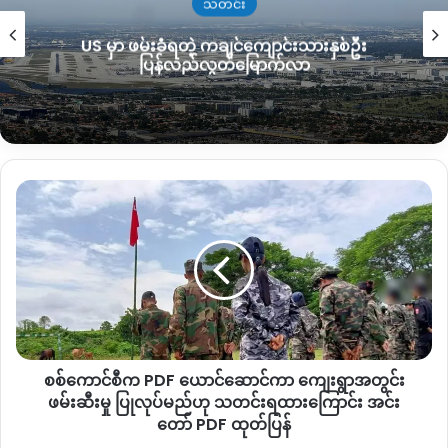
သတင်း
US မှာ ဖမ်းခံရတဲ့ ကချင်ကျောင်းသားနှစ်ဦး
မိခင်ဖြစ်သူမှာလည်း သူ၏ ခြေထောက်တစ်ဖက်နှင့် ကျောနေရာတွင်
ပြန်လည်လွတ်မြောက်လာ
ဒဏ်ရာပြင်းထန်ရရှိခဲ့သည့်အတွက် ကသာမြို့ ပြည်သူ့ဆေးရုံကြီးသို့
ပို့ဆောင်ထားကြောင်း သိရသည်။
မိုင်းပေါက်ကွဲမှုနှင့်ပတ်သက်ပြီး နယ်မြေဒေသအတွင်း နီးစပ်ရာ
တော်လှန်ရေးအဖွဲ့များအား
KNG
သတင်းဌာနမှ မေးမြန်းဆက်သွယ်
စစ်
ခဲ့သော်လည်း ၎င်းတို့၏ လုပ်ဆောင်ချက်မဟုတ်ကြောင်း ကသာ
ကောင်စီ
PDF
တပ်ဖွဲ့များထံမှသိရသည်။
က PDF ယောင်
ဆောင်
ကာ
ကျေးရွာ
Copy URL
အတွင်း
ဖမ်းဆီး
မှု
စစ်ကောင်စီက PDF ယောင်ဆောင်ကာ ကျေးရွာအတွင်း
ပြုလုပ်
မည်
ဖမ်းဆီးမှု ပြုလုပ်မည်ဟု သတင်းရထားကြောင်း အင်း
ဟု
တော် PDF ထုတ်ပြန်
သတင်းရ