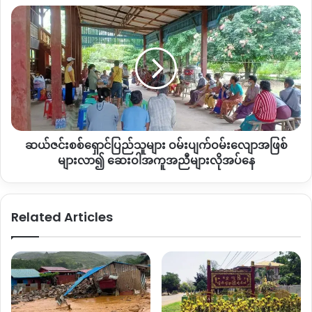
ထား
ဆယ်
ကြောင်း
ဇင်း
အင်း
စစ်
တော် PDF ထုတ်
ရှောင်
ပြန်
ပြည်
သူများ
ဝမ်းပျက်
ဝမ်း
လျော
ဆယ်ဇင်းစစ်ရှောင်ပြည်သူများ ဝမ်းပျက်ဝမ်းလျောအဖြစ်
အဖြစ်
များ
များလာ၍ ဆေးဝါအကူအညီများလိုအပ်နေ
လာ၍
ဆေး
ဝါ
Related Articles
အကူအညီ
များ
လိုအပ်
နေ