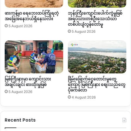
ဖားကန့်မှာ ရေဘေးထပ်ကြုံရတဲ့
ဘုန်းကြီးကျောင်းပေါက်ကွဲမှုဖြစ်
အခြေအနေဘယ်ရှိနေသလဲ။
အရပ်သားတစ်ဦးသေ၊သံဃာ
တစ်ပါးပျံလွန်တော်မူ
5 August 2026
5 August 2026
မြစ်ကြီးနားမှာ ကျောင်းသား
ခြိမ်းခြောက်ငွေတောင်းမှုတွေ
အချင်းချင်း ဓားထိုးမှုဖြစ်
ကြောင့် မြစ်ကြီးနား စျေးသည်တွေ
ပိုခက်ခဲလာ
5 August 2026
4 August 2026
Recent Posts