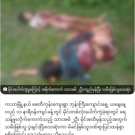
မိုင်းပေါက်ကွဲမှုကြောင့် အမိုက်ကောက် သားအမိ ၂ဦးကျည်မှန်ပြီး သမီးဖြစ်သူသေဆုံး
ကသာမြို့နယ် စေတီကုန်းကျေးရွာ ဘုန်းကြီးကျောင်းရှေ့ ယနေ့နေ့
လည် ၁၁ နာရီဝန်းကျင်ခန့်တွင် မိုင်းတစ်လုံးပေါက်ကွဲခဲ့ရာတွင် ရေ
သန့်ဗူးလိုက်ကောက်သည့် သားအမိ ၂ဦး မိုင်းစထိမှန်သည့်အတွက်
သမီးဖြစ်သူ ပွဲချင်းပြီးသေဆုံးကာ မိခင်ဖြစ်သူဒဏ်ရာပြင်းထန်စွာ
ရရှိကြောင်း ဒေသခံများမှ သိရသည်။