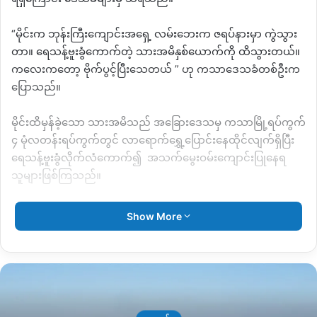
“
မိုင်းက ဘုန်းကြီးကျောင်းအရှေ့ လမ်းဘေးက ဇရပ်နားမှာ ကွဲသွား
တာ။ ရေသန့်ဗူးခွံကောက်တဲ့ သားအမိနှစ်ယောက်ကို ထိသွားတယ်။
ကလေးကတော့ ဗိုက်ပွင့်ပြီးသေတယ်
”
ဟု ကသာဒေသခံတစ်ဦးက
ပြောသည်။
မိုင်းထိမှန်ခဲ့သော သားအမိသည် အခြေားဒေသမှ ကသာမြို့ရပ်ကွက်
၄ မုံလတန်းရပ်ကွက်တွင် လာရောက်ရွှေ့ပြောင်းနေထိုင်လျက်ရှိပြီး
ရေသန့်ဗူးခွံလိုက်လံကောက်၍
အသက်မွေးဝမ်းကျောင်းပြုနေရ
သူများဖြစ်ကြသည်။
“
မိုင်းက လမ်းဘေး ဇရပ်နားမှာကွဲတာ ဘက်ထရီအိုးနဲ့ တွဲထားတယ်
Show More
လို့သိရတယ်။ ကလေးငယ်က ဘက်ထရီအိုးကို ကောက်ယူတဲ့အချိန်
မှာ ကွဲသွားတာလို့သိရတယ်
“
ဟုဆက်ဆိုသည်။
အဆိုပါ မိုင်းပေါက်ကွဲဒဏ်ရာကြောင့် သေဆုံးသွားသည့် သမီးဖြစ်သူ
မှာ အသက် ၁၀ နှစ်ဝန်းကျင် အရွယ်ရှိသူဖြစ်ပြီး မိခင်းဖြစ်သူသည်
အသက် ၃၅နှစ် ရှိသူဖြစ်သည်။