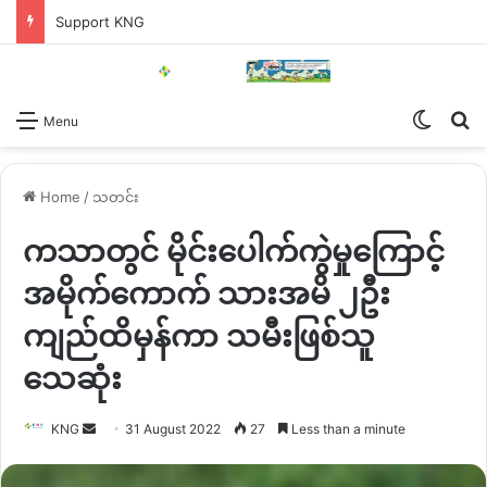
Support KNG
Switch
Se
Menu
Home
/
သတင်း
ကသာတွင် မိုင်းပေါက်ကွဲမှုကြောင့်
အမိုက်ကောက် သားအမိ ၂ဦး
ကျည်ထိမှန်ကာ သမီးဖြစ်သူ
သေဆုံး
Send
KNG
31 August 2022
27
Less than a minute
an
email