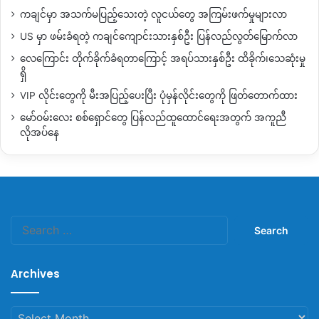
ကချင်မှာ အသက်မပြည့်သေးတဲ့ လူငယ်တွေ အကြမ်းဖက်မှုများလာ
US မှာ ဖမ်းခံရတဲ့ ကချင်ကျောင်းသားနှစ်ဦး ပြန်လည်လွတ်မြောက်လာ
လေကြောင်း တိုက်ခိုက်ခံရတာကြောင့် အရပ်သားနှစ်ဦး ထိခိုက်၊သေဆုံးမှု
ရှိ
VIP လိုင်းတွေကို မီးအပြည့်ပေးပြီး ပုံမှန်လိုင်းတွေကို ဖြတ်တောက်ထား
မော်ဝမ်းလေး စစ်ရှောင်တွေ ပြန်လည်ထူထောင်ရေးအတွက် အကူညီ
လိုအပ်နေ
Search
for:
Archives
Archives