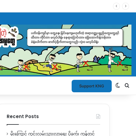
Switch
Se
Support KNG
Recent Posts
မိုးကြောင့် ကွင်းလမ်းသွားလာရေး ပိုခက်၊ ကုန်တင်