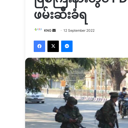
ဖမ်းဆီးခံရ
Send
KNG
12 September 2022
an
Facebook
X
Messenger
email