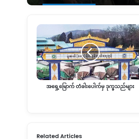
အရှေ့မြောက်
တံခါးပေါက်
မှ
ဒုက္ခသည်
များ
အရှေ့မြောက် တံခါးပေါက်မှ ဒုက္ခသည်များ
Related Articles