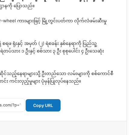
ာနကို ပြောသည်။
r-wheel
ကားများဖြင့်
မြို့တွင်းပတ်ကာ
လိုက်လံဖမ်းဆီးမှု
စရဖ ရုံးနှင့် အမှတ်
(
၂
)
ရဲစခန်း
နှစ်နေရာကို ပြည်သူ့
ရဲတပ်သား ၁ ဦးနှင့် စစ်သား ၃ ဦး စုစုပေါင်း ၄ ဦးသေဆုံး
ုင်သည့်နေရာများသို့ ဦးတည်သော လမ်းများကို စစ်ကောင်စီ
ု့တင်း ကင်းလှည့်မှုများ ပုံမှန်ပြုလုပ်နေသည်။
Copy URL