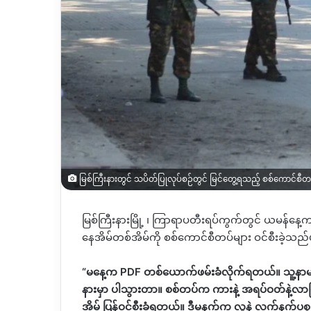
မြစ်ကြီးနားတွင် သပိတ်ပြုလုပ်စဉ်တွင် မြင်တွေ့ရသည့် စစ်ကောင်စီ
မြစ်ကြီးနားမြို့
၊
ကြာရာပတီးရပ်ကွက်တွင်
ယမန်နေ့
နေအိမ်တစ်အိမ်ကို စစ်ကောင်စီတပ်များ ဝင်စီးခဲ့သ
“
မနေ့က
PDF
တစ်ယောက်ဖမ်းခံလိုက်ရတယ်။ သူ့နာမည
နားမှာ ပါသွားတာ။ စစ်တပ်က ကားနဲ့ အရပ်ဝတ်နဲ့လ
အိမ် ပြန်ဝင်စီးခံရတယ်။ ဒီမနက်က လူနဲ့ လက်နက်ပစ္စ