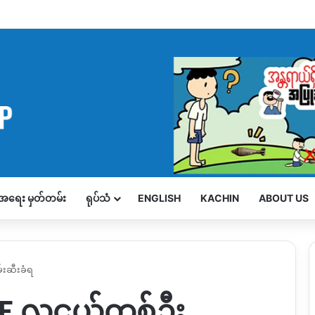
့်အရေး မှတ်တမ်း
ရုပ်သံ
ENGLISH
KACHIN
ABOUT US
်းဆီးခံရ
PDF လူငယ်တစ်ဦး