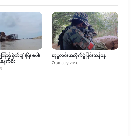
ြောင့် စိုက်ပျိုးပြီး စပါး
ဟုမ္မလင်းမှာတိုက်ပွဲပြင်းထန်နေ
်ပျက်စီး
30 July 2026
6