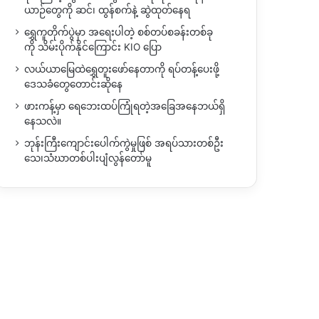
ယာဉ်တွေကို ဆင်၊ ထွန်စက်နဲ့ ဆွဲထုတ်နေရ
ရွှေကူတိုက်ပွဲမှာ အရေးပါတဲ့ စစ်တပ်စခန်းတစ်ခု
ကို သိမ်းပိုက်နိုင်ကြောင်း KIO ပြော
လယ်ယာမြေထဲရွှေတူးဖော်နေတာကို ရပ်တန့်ပေးဖို့
ဒေသခံတွေတောင်းဆိုနေ
ဖားကန့်မှာ ရေဘေးထပ်ကြုံရတဲ့အခြေအနေဘယ်ရှိ
နေသလဲ။
ဘုန်းကြီးကျောင်းပေါက်ကွဲမှုဖြစ် အရပ်သားတစ်ဦး
သေ၊သံဃာတစ်ပါးပျံလွန်တော်မူ