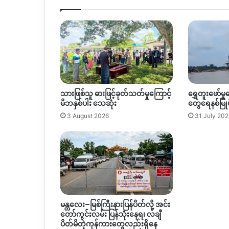
သားဖြစ်သူ ဓားဖြင့်ခုတ်သတ်မှုကြောင့်
ရွှေတူးဖော်မှုက
မိဘနှစ်ပါး သေဆုံး
တွေရေနစ်မြုပ
3 August 2026
31 July 202
မန္တလေး–မြစ်ကြီးနားပြန်ပိတ်လို့ အင်း
တော်ကွင်းလမ်း ပြန်သုံးနေရ၊ လချီ
ပိတ်မိတဲ့ကုန်ကားတွေလည်းရှိနေ