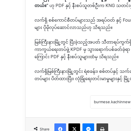
တယ်။
”
ဟု
PDF
နှင့်
နီးစပ်သူတစ်ဦးက
KNG
သတင်းဌ
လက်ရှိ
စစ်ကောင်စီတပ်များသည်
အရပ်ဝတ် နှင့်
Fou
များ
ပိုမိုလုပ်ဆောင်လာသည်ဟု သိရသည်။
မြစ်ကြီးနားမြို့တွင်
ပြီးခဲ့သည့်အပတ်
သီတာရပ်ကွက်ရှိ 
ကာကွယ်ရေးတပ်ဖွဲ့
KPDF
မှ သွားရောက်ပစ်ခတ်ခဲ့ရာ 
ကြောင်း
PDF
နှင့်
နီးစပ်သူများထံမှ သိရသည်။
လက်ရှိမြစ်ကြီးနားမြို့တွင်း ရဲစခန်း၊ စစ်တပ်နှင့်
သက်ဆိ
တပ်များ ပိတ်ထားပြီး၊ လုံခြုံရေးတင်းမာမှုများနှင့် မြိ
Facebook
X
Messenger
Print
Share