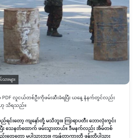
တပ်သားများ
က
PDF
လူငယ်တစ်ဦးကိုဖမ်းဆီးခံရပြီး ယနေ့ နံနက်တွင်လည်း
ည်ဟု သိရသည်။
်ရင်းတော့ ကျနော်တို့ မသိဘူး။ ကြာရာပတီး ဘောလုံးကွင်း
ာပြီး သေနတ်ထောက် ဖမ်းသွားတယ်။ ဒီမနက်လည်း အိမ်တစ်
ည်းတွေတော့ မပါသွားဘူး။ ကျန်တာကားတို့ ဖုန်းတို့ပါသွား