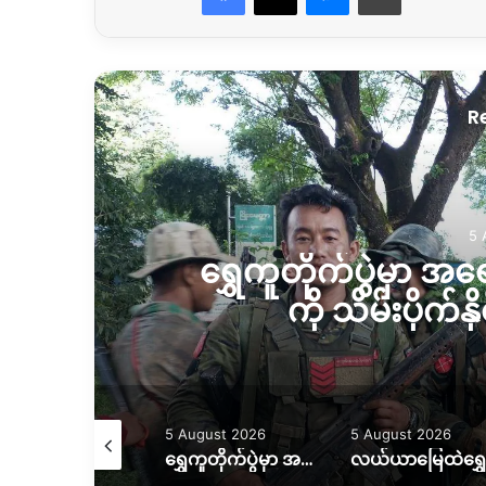
R
5 
်
ရွှေကူတိုက်ပွဲမှာ အ
ကို သိမ်းပိုက်န
August 2026
5 August 2026
5 August 2026
မိုးကြောင့် ကွင်းလမ်းသွားလာရေး ပိုခက်၊ ကုန်တင်ယာဉ်တွေကို ဆင်၊ ထွန်စက်နဲ့ ဆွဲထုတ်နေရ
ရွှေကူတိုက်ပွဲမှာ အရေးပါတဲ့ စစ်တပ်စခန်းတစ်ခုကို သိမ်းပိုက်နိုင်ကြောင်း KIO ပြော