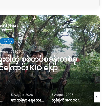
ead Next
တိုက်ပွဲ
August 2026
ရေးပါတဲ့ စစ်တပ်စခန်းတစ်ခု
ိုင်ကြောင်း KIO ပြော
5 August 2026
5 August 2026
5 August
လယ်ယာမြေထဲရွှေတူးဖော်နေတာကို ရပ်တန့်ပေးဖို့ဒေသခံတွေတောင်းဆိုနေ
ဖားကန့်မှာ ရေဘေးထပ်ကြုံရတဲ့အခြေအနေဘယ်ရှိနေသလဲ။
ဘုန်းကြီးကျောင်းပေါက်ကွဲမှုဖြစ် အရပ်သားတစ်ဦးသေ၊သံဃာတစ်ပါးပျံလွန်တော်မူ