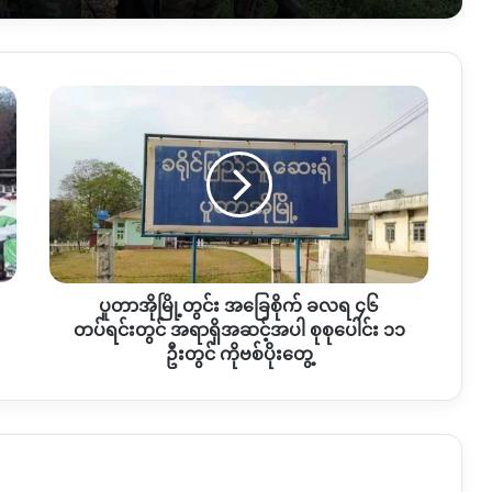
ပူ
တာ
အို
မြို့တွင်း အခြေစိုက် ခလရ
၄၆
တပ်ရင်း
တွင်
အရာရှိ
အဆင့်
ပူတာအိုမြို့တွင်း အခြေစိုက် ခလရ ၄၆
အပါ
စုစုပေါင်း
တပ်ရင်းတွင် အရာရှိအဆင့်အပါ စုစုပေါင်း ၁၁
၁၁
ဦးတွင် ကိုဗစ်ပိုးတွေ့
ဦး
တွင် ကို
ဗ
စ်
ပိုး
တွေ့