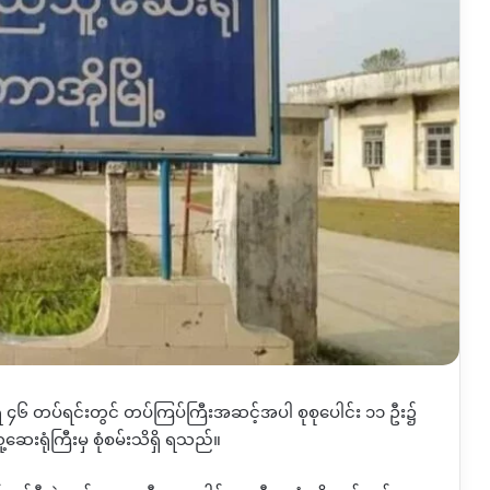
ရ ၄၆ တပ်ရင်းတွင် တပ်ကြပ်ကြီးအဆင့်အပါ စုစုပေါင်း ၁၁ ဦး၌
ူ့ဆေးရုံကြီးမှ စုံစမ်းသိရှိ ရသည်။