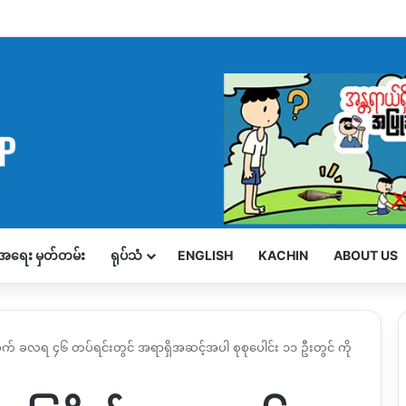
့်အရေး မှတ်တမ်း
ရုပ်သံ
ENGLISH
KACHIN
ABOUT US
စိုက် ခလရ ၄၆ တပ်ရင်းတွင် အရာရှိအဆင့်အပါ စုစုပေါင်း ၁၁ ဦးတွင် ကို