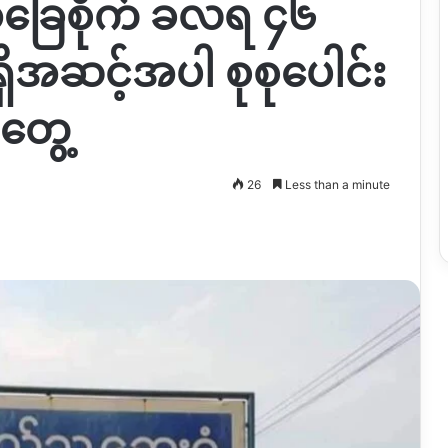
 အခြေစိုက် ခလရ ၄၆
ိအဆင့်အပါ စုစုပေါင်း
းတွေ့
26
Less than a minute