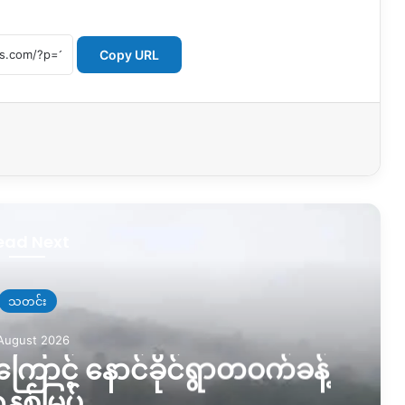
Copy URL
ead Next
သတင်း
August 2026
ြောင့် နောင်ခိုင်ရွာတဝက်ခန့်
နစ်မြှပ်