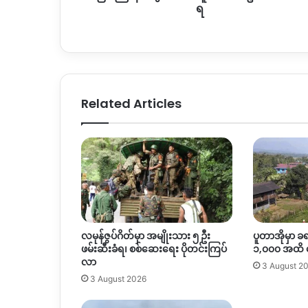
ရ
Related Articles
လမုန်ဇွပ်ဂိတ်မှာ အမျိုးသား ၅ ဦး
ပူတာအိုမှာ ခ
ဖမ်းဆီးခံရ၊ စစ်ဆေးရေး ပိုတင်းကြပ်
၁,၀၀၀ အထိ
လာ
3 August 2
3 August 2026