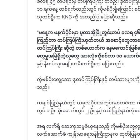
ခလရ ၄၅ တပ်ရင်းမှ တပ်ကြပ်ကြီး တစ်ဦး၊ ဒုတပ်ကြပ်
၁၁ ရက်နေ့ တစ်ရက်တည်းတွင် ကိုဗစ်ပိုးရှိကြောင်း စစ်ဆ
သူတစ်ဦးက
KNG
ကို အတည်ပြုပြောဆိုသည်။
”
မနေ့က မနက်ပိုင်းမှာ ပူတာအိုမြို့တွင်းတပ် ခလရ 
ကြည့်တာ တပ်ကြပ်ကြီးဟုတ်တယ် အစောင့်တွေဘာတ
တပ်ကြပ်ကြီး ဆိုတဲ့ တစ်ယောက်က နေမကောင်းဖြစ်နေလို
တွေမှုအမြဲရှိတဲ့လူတွေ အားလုံးကိုစစ်တာ ၁၀ ယောက
နှင့်
နီးစပ်သူအမျိုးသမီးတစ်ဦးက ပြောသည်။
ကိုဗစ်ပိုးတွေ့သော
ဒုတပ်ကြပ်ကြီးနှင့်
တပ်သားများကို
သည်။
ကချင်ပြည်နယ်တွင် ယခုလပိုင်းအတွင်းမှစတင်ကာ
က
တွင် ၁ ဦး၊ မိုးမောက်တွင် ၂ ဦး နှင့်
တစ်ပြည်နယ်လုံး
အရ လက်ရှိ ဆေးကုသမှုခံယူနေသည့် ကိုဗစ်ပိုးတွေ့လူ
လက်အောက်ခံ ကျန်းမာရေးဝန်ကြီးဌာနက ထုတ်ပြန