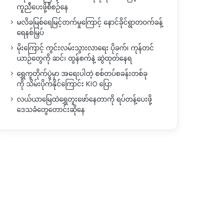
ကူညီပေးဖို့စီစဉ်နေ
မလိခမြစ်ရေမြင့်တက်မှုကြောင့် နောင်ခိုင်ရွာတဝက်ခန့်
ရေနစ်မြှပ်
မိုးကြောင့် ကွင်းလမ်းသွားလာရေး ပိုခက်၊ ကုန်တင်
ယာဉ်တွေကို ဆင်၊ ထွန်စက်နဲ့ ဆွဲထုတ်နေရ
ရွှေကူတိုက်ပွဲမှာ အရေးပါတဲ့ စစ်တပ်စခန်းတစ်ခု
ကို သိမ်းပိုက်နိုင်ကြောင်း KIO ပြော
လယ်ယာမြေထဲရွှေတူးဖော်နေတာကို ရပ်တန့်ပေးဖို့
ဒေသခံတွေတောင်းဆိုနေ