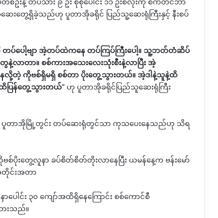
တစ်ဦးနဲ့ တပ်သား ၉ ဦး စုစုပေါင်း ၁၁ ဦးစလုံးကို စက်တင်ဘာ
ေးတွေ့ရှိခဲ့သည်ဟု ပူတာအိုခရိုင် ပြည်သူ့ဆေးရုံကြီးနှင့်
နီးစပ်
၄၆ တပ်ပေါ့ဗျာ အဲ့တပ်ထဲကနေ တပ်ကြပ်ကြီးပေါ့။
သူ့ဘတ်တံဆိပ်
ွေနဲ့လာတာ။
စစ်ကားအသေးလေးသုံးစီးနဲ့လာပြီး အဲ့
့တဲ့ ကိုဗစ်ရှိမရှိ စစ်တာ ပိုးတွေ့သွားတယ်။
အဲ့ဒါနဲ့သူနဲ့ထိ
်ထိပြန်တွေ့သွားတယ်
”
ဟု ပူတာအိုခရိုင်ပြည်သူဆေးရုံကြီး
 ပူတာအိုမြို့တွင်း တပ်ဆေးရုံတွင်သာ ကုသပေးနေသည်ဟု သိရ
ိုဗစ်ပိုးတွေ့လူနာ ခပ်စိတ်စိတ်တိုးလာနေပြီး ယမန်နေ့က ဗန်းမော်
အတိုင်းအတာ
နာပေါင်း ၃၀ ကျော်အထိရှိနေကြောင်း စစ်ကောင်စီ
်ထားသည်။