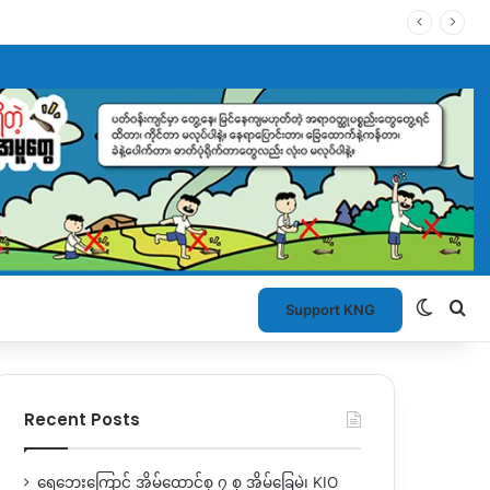
Switch
Se
Support KNG
Recent Posts
ရေဘေးကြောင့် အိမ်ထောင်စု ၇ စု အိမ်ခြေမဲ့၊ KIO