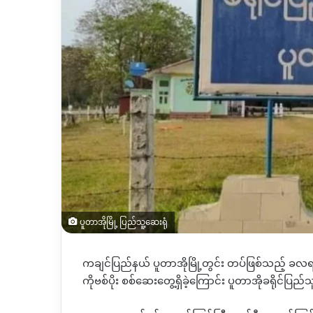
ပူတာအိုမြို့ ပြည်သူ့ဆေးရုံ
ကချင်ပြည်နယ် ပူတာအိုမြို့တွင်း တပ်ဖြစ်သည့် ခလ
ကိုဗစ်ပိုး စစ်ဆေးတွေ့ရှိခဲ့ကြောင်း ပူတာအိုခရိုင်ပြည်သ