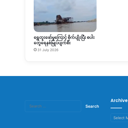
ရွှေတူးဖော်မှုကြောင့် စိုက်ပျိုးပြီး စပါး
တွေရေနစ်မြုပ်ပျက်စီး
31 July 2026
Archive
Search
for:
Archives