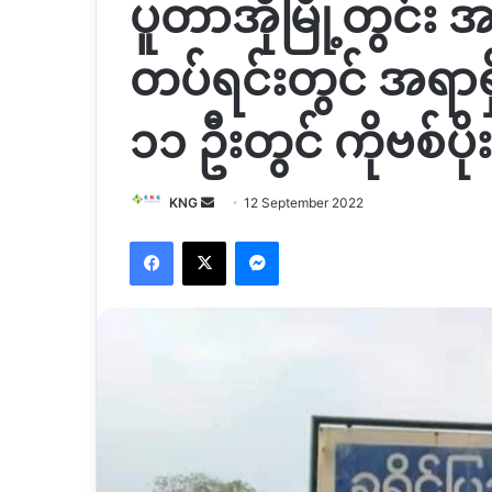
ပူတာအိုမြို့တွင်း
တပ်ရင်းတွင် အရာရှ
၁၁ ဦးတွင် ကိုဗစ်ပို
Send
KNG
12 September 2022
an
Facebook
X
Messenger
email