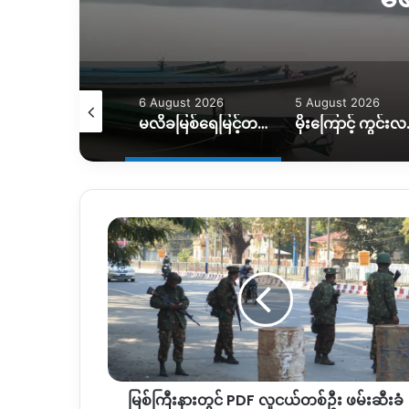
August 2026
6 August 2026
5 August 2026
ရေဘေးကြောင့် အိမ်ထောင်စု ၇ စု အိမ်ခြေမဲ့၊ KIO ကူညီပေးဖို့စီစဉ်နေ
မလိခမြစ်ရေမြင့်တက်မှုကြောင့် နောင်ခိုင်ရွာတဝက်ခန့်ရေနစ်မြှပ်
မိုးကြောင့် ကွင်းလမ်းသ
မြစ်
ကြီး
နား
တွင် PDF လူငယ်
တစ်
ဦး
ဖမ်းဆီး
ခံရ
မြစ်ကြီးနားတွင် PDF လူငယ်တစ်ဦး ဖမ်းဆီးခံ