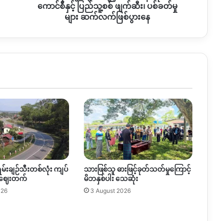
ပြည်သူ့စစ်
ကောင်စီနှင့် ပြည်သူ့စစ် ဖျက်ဆီး၊ ပစ်ခတ်မှု
ဖျက်ဆီး၊
များ ဆက်လက်ဖြစ်ပွားနေ
ပစ်ခတ်
မှု
များ
ဆက်လက်
ဖြစ်ပွား
နေ
ရမ်းချဉ်သီးတစ်လုံး ကျပ်
သားဖြစ်သူ ဓားဖြင့်ခုတ်သတ်မှုကြောင့်
 ဈေးတက်
မိဘနှစ်ပါး သေဆုံး
026
3 August 2026