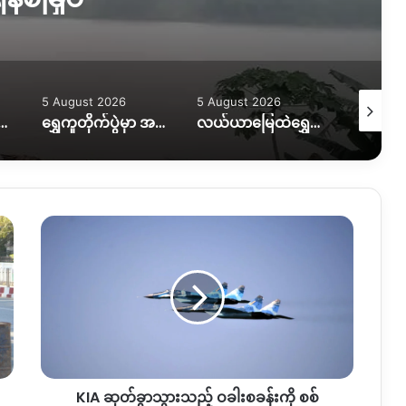
5 August 2026
5 August 2026
5 August
ွားလာရေး ပိုခက်၊ ကုန်တင်ယာဉ်တွေကို ဆင်၊ ထွန်စက်နဲ့ ဆွဲထုတ်နေရ
ရွှေကူတိုက်ပွဲမှာ အရေးပါတဲ့ စစ်တပ်စခန်းတစ်ခုကို သိမ်းပိုက်နိုင်ကြောင်း KIO ပြော
လယ်ယာမြေထဲရွှေတူးဖော်နေတာကို ရပ်တန့်ပေးဖို့ဒေသခံတွေတောင်းဆိုနေ
KIA ဆုတ်ခွာ
သွား
သည့်
ဝ
ခါး
စခန်း
ကို
စစ်
ကောင်စီ
KIA ဆုတ်ခွာသွားသည့် ဝခါးစခန်းကို စစ်
နှင့်