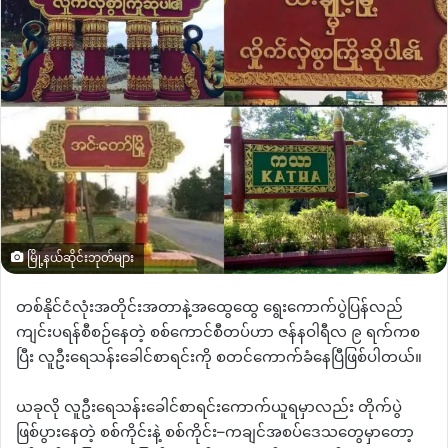
မြို့နယ်ဆိုင်းဘုတ်များ
တစ်နိုင်ငံလုံးအတိုင်းအတာနဲ့အထွေထွေ ရွေးကောက်ပွဲပြန်လည်
ကျင်းပရန်စီစဉ်နေတဲ့ စစ်ကောင်စီတပ်ဟာ ဇန်နဝါရီလ ၉ ရက်ကစ
ပြီး လူဦးရေသန်း‌ခေါင်စာရင်းကို စတင်‌ကောက်ခံ‌နေပြီဖြစ်ပါတယ်။
ယခုလို လူဦးရေသန်း‌ခေါင်စာရင်းကောက်ယူရမှာလည်း တိုက်ပွဲ
ဖြစ်ပွားနေတဲ့ စစ်ကိုင်းနဲ့ စစ်ကိုင်း
–
ကချင်အစပ်ဒေသတွေမှာတော့