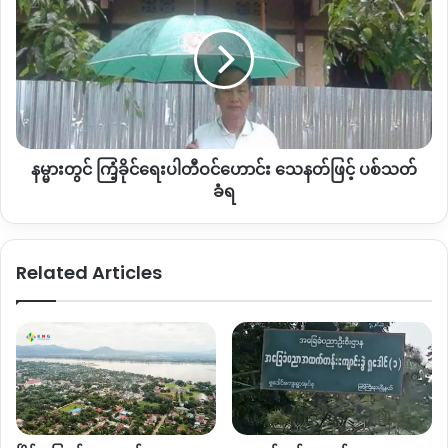
အဲ့ဒီသုံးနေရာကလွဲပြီးကျန်တဲ့ ဘယ်နေရာမှသူတို့မစိုးမိုးနိုင်ဘူး ဘာ
သွား
မား
လို့လဲဆိုတော့ ကျနော်တို့ထီးချုင့်မှာရွာအုပ်စုပေါင်း၃၁အုပ်စုရှိတယ်။
ရန်
တွင်
စစ်
ကျနော်တို့က ၂၆အုပ်စု စိုးမိုးထားနိုင်ပြီ မြေပြင်မှာသူတို့အရင်ကလို
ကြံ့ခိုင်
ကောင်စီ
ရေး
မဲစာရင်းကောက်ဖို့ သူတို့ဘယ်လိုမှမဖန်တီးနိုင်ဘူး မဲပေးဖို့ သူတို့
ပြင်ဆင်
ပါတီဝင်
စည်းရုံးလာရင် စည်းရုံးတဲ့ပုံစံအလိုက် အရေးယူသွားဖို့လည်းရှိပါ
နေ
ဟောင်း
တယ်
”
ပြောပါတယ်။
သေနတ်
နမ္မားတွင် ကြံ့ခိုင်ရေးပါတီဝင်ဟောင်း သေနတ်ဖြင့် ပစ်သတ်
ဖြင့် ပစ်
ကသာမြို့နယ်မှ ဒေသကာကွယ်ရေးတပ်ဖွဲ့ဝင်တစ်ဦး
သတ်
ခံရ
ခံရ
“
စစ်ကောင်စီရဲ့ ကသာမြို့မှာမဲစာရင်းကောက်ယူမှုက မြို့ပေါ်မှာပဲသူ
တို့လှုပ်ရှားနိုင်တယ်။
ဒါတောင်မှ သူတို့က အိမ်ထောင်စုစာရင်းစစ်
Related Articles
ရင်း၊ မီတာဖြတ်ရင်းနဲ့ပဲ လုံခြုံရေးယူပြီးသူတို့လာကြတာ မြို့
ပေါ်
UG
တွေရဲ့ ဖောက်ခွဲ တိုက်ခိုက်မှုတွေကြောင့်လည်း သူတို့မလုပ်
နိုင်ဘူးဖြစ်နေတယ်။
ကသာမြို့နယ်အနေနဲ့တော့ ရွေးကောက်ပွဲ
ဖြစ်ဖြစ်မြောက်မြောက် လုပ်နိုင်ဖို့မလွယ်ပါဘူး ဘာကြောင့်လဲဆို
တော့ ကသာမြို့နယ်မှာ ကျနော်တို့ တော်လှန်ရေးအင်အားစုကနေ
ထိန်းချုပ်မူအများဆုံးရှိထားတယ်။
ပြီးတော့ မြို့ပေါ်မှာလည်း ၁၀
ရပ်ကွက်ရှိတယ် အဲ့ဒါကိုလည်း သူတို့ပြည့်ပြည့်ဝဝ လုပ်နိုင်မှာ