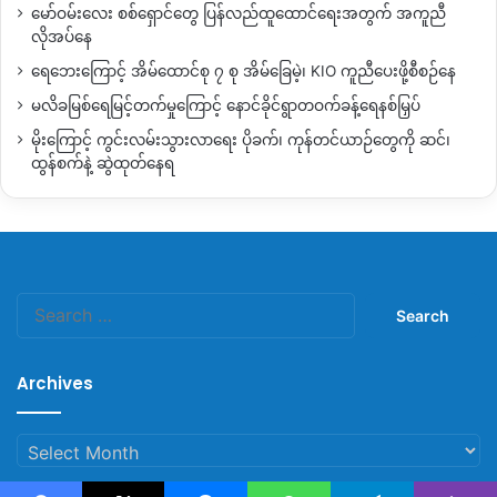
မော်ဝမ်းလေး စစ်ရှောင်တွေ ပြန်လည်ထူထောင်ရေးအတွက် အကူညီ
အလားအလာကတော့ နိုင်ငံရေးထွက်ပေါက်အနေနဲ့ရွေးကောက်ပွဲကို
လိုအပ်နေ
အကြောင်းပြမှာ ဖြစ်နိုင်မယ်မထင်ပါဘူး ပြည်သူတွေကလည်း ဒီ
ရေဘေးကြောင့် အိမ်ထောင်စု ၇ စု အိမ်ခြေမဲ့၊ KIO ကူညီပေးဖို့စီစဉ်နေ
ရွေးကောက်ပွဲအပေါ်အယုံအကြည်မရှိသလို မဲလည်းထည့်မှာ မဟုတ်
ကြဘူး
”
ပြောပါတယ်။
မလိခမြစ်ရေမြင့်တက်မှုကြောင့် နောင်ခိုင်ရွာတဝက်ခန့်ရေနစ်မြှပ်
မိုးကြောင့် ကွင်းလမ်းသွားလာရေး ပိုခက်၊ ကုန်တင်ယာဉ်တွေကို ဆင်၊
ထွန်စက်နဲ့ ဆွဲထုတ်နေရ
Copy URL
Search
for:
Archives
Archives