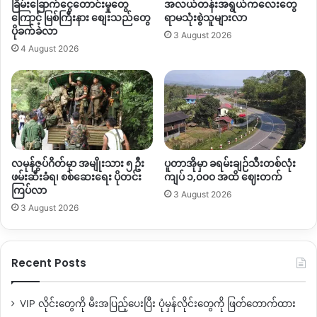
ခြိမ်းခြောက်ငွေတောင်းမှုတွေ
အလယ်တန်းအရွယ်ကလေးတွေ
မဟုတ်ပါဘူး။
ပြည်သူတွေဘက်ကလည်း ခေတ်ကာလကောင်းပြီး
ကြောင့် မြစ်ကြီးနား စျေးသည်တွေ
ရာမသုံးစွဲသူများလာ
တည်တည်ငြိမ်ငြိမ်နဲ့ မဲစာရင်းကောက်ပြီးလုပ်တာတောင်မှ မဲစာရင်း
ပိုခက်ခဲလာ
3 August 2026
မှားတယ်ဆိုပြီးတော့ ၂၀၂၀ အနိုင်ရ ပါတီ ဆီကနေ အာဏာကိုသိမ်း
4 August 2026
လိုက်တာကို ကျနော်တို့ အနယ်နယ်အရပ်ရပ်ကသူတွေအားလုံးကို
တော်လှန်နေကြတဲ့ကာလမှာ သူတို့အနေနဲ့ ဘယ်လောက် မဲစာရင်းမှန်
အောင်လုပ်နိုင်မှာလဲ လုပ်လာရင်ရော ဒီရွေးကောက်ပွဲက
ငွေကုန်သံပြာဖြစ်မှာပဲလို့ ပြည်သူတွေကလည်းယုံကြည်ကြတာ
ပဲ
”
ပြောပါတယ်။
လမုန်ဇွပ်ဂိတ်မှာ အမျိုးသား ၅ ဦး
ပူတာအိုမှာ ခရမ်းချဉ်သီးတစ်လုံး
အင်းတော်မြို့နယ်
Indaw Revolution-IR
မှ ပြန်ကြားရေးတာဝန်ခံ
ဖမ်းဆီးခံရ၊ စစ်ဆေးရေး ပိုတင်း
ကျပ် ၁,၀၀၀ အထိ ဈေးတက်
ကြပ်လာ
3 August 2026
“
ဒီရွေးကောက်ပွဲကတော့ မြို့ထဲကရပ်ကွက်တွေအပေါ်တော့
3 August 2026
အိမ်ထောင်စုစာရင်းလိုက်ကောက်တာတို့တော့ လုပ်ပြီးသွားပြီ
ဒါပေမဲ့ ရပ်ကွက်စုံအောင်တော့မကောက်နိုင်ဘူး သူတို့ရွေးကောက်ပွဲ
ကတော့ သူတို့ဘာသာလုပ်ကြံရင်လုပ်ကြံ အင်းတော်မြို့နယ်မှာတော့
Recent Posts
သူတို့ရွေးကောက်ပွဲကဖြစ်နိုင်မယ်လို့တော့မထင်ဘူး ဘာလို့လဲဆို
တော့ ကျနော်တို့ရဲလွှမ်းမိုးမူက ၈၀ရာခိုင်နှုန်းလောက်လွှမ်းမိုးထား
VIP လိုင်းတွေကို မီးအပြည့်ပေးပြီး ပုံမှန်လိုင်းတွေကို ဖြတ်တောက်ထား
နိုင်ပြီ သူတို့လည်းမြို့ထဲပဲသွားလာနိုင်တယ် ဖြစ်နိုင်မယ့်