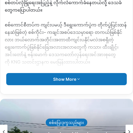
စစ်တပ်လုံခြုံရေးအပြည့်နဲ့ လိုက်လံကောက်ခံနေတယ်လို့ ဒေသခံ
တွေကပြောပါတယ်။
စစ်ကောင်စီတပ်က ကျင်းပမယ့် ဒီရွေးကောက်ပွဲက တိုက်ပွဲပြင်းထန်
နေဆဲဖြစ်တဲ့ စစ်ကိုင်း
–
ကချင်အစပ်ဒေသမှာရော တကယ်ဖြစ်နိုင်
လား ဘယ်လောက်အတိုင်းအတာထိကျင်းပနိုင်မလဲအစရှိတဲ့
ရွေးကောက်ပွဲဖြစ်နိုင်‌ခြေအလားအလာ‌တွေကို ကသာ၊ ထီးချိုင့်၊
အင်းတော်နဲ့ ဗန်းမောက် ဒေသကတော်လှန်ရေးအင်အားစုတွေ
ကို
KNG
သတင်းဌာနက မေးမြန်းထားပါတယ်။
ဗန်းမောက်မြို့နယ်
Banmauk Revolution-BR
မှ တာဝန်ရှိသူတစ်
Show More
ဦး
“
ကျနော်တို့ဗန်းမောက်မှာ ရွေးကောက်ပွဲကိုမဖြစ်ဖြစ်တဲ့နည်းနဲ့လုပ်
မယ်လို့ သူတို့ဘက်ကကြုံးဝါးထားတာတွေ ကြားရတယ်။
ဒါပေမဲ့
ဖြစ်ရင်တော်ကျနော်တို့ဆီမှာ မြို့ပေါ်ရပ်ကွက်၄ရပ်ကွက်ပဲဖြစ်မှာ
တိတိကျကျပြောရရင် မြနန္ဒာရပ်ကွက်၊ မြို့မရပ်ကွက်၊ အောင်သာ
စစ်ပြေးဒုက္ခသည်များ
ကုန်းရပ်ကွက်အဲ့ဒီရပ်ကွက်တွေလောက်ပဲ သူတို့ကဒီဘက်ရွာဘက်