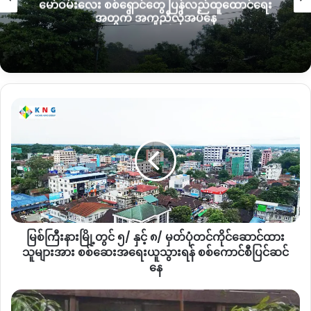
မော်ဝမ်းလေး စစ်ရှောင်တွေ ပြန်လည်ထူထောင်ရေး
ကို လာပြီးစာရင်းကောက်နိုင်တဲ့ အနေအထားမရှိဘူး။
ကျနော်တို့ဗန်း
အတွက် အကူညီလိုအပ်နေ
မောက်မှာ ရွာပေါင်း၂၄၄ ရွာရှိတယ်။
၂၀၀ကျော်လောက်က ကျနော်
တို့ စိုးမိုးထားတဲ့ နယ်မြေတွေဖြစ်နေပြီ အဲ့ဒီရွာတွေမှာလည်း ကျနော်
တို့ဘက်ကနေ ခန့်အပ်ထားတဲ့ အုပ်ချုပ်ရေးမူးတွေလည်းရှိနေပြီ အဲ့
တာကြောင့်မို့ပြည်သူလူထုကလည်း သူတို့ခန့်အပ်ထားတဲ့အုပ်ချုပ်
ရေးမှူးမဟုတ်ရင်တော့ သူတို့လက်ခံမှာမဟုတ်ဘူး ကျနော်တစ်ဦးထဲ
မြစ်
အမြင်အရ အဖြူနဲ့အမည်းကွဲအောင်လို့တော့ လုပ်နိုင်ရင်လုပ်ပေါ့
ကြီး
ဒါပေမဲ့ ကျနော်တို့အဖွဲ့အစည်းတွေကတော့ ဒီတရားမျှတမူမရှိတဲ့
နား
ရွေးကောက်ပွဲကို မဖြစ်ဖြစ်တဲ့နည်းနဲ့တားမဲ့အစီအစဥ်တွေရှိပါ
မြို့
တွင် ၅/
တယ်
”
ပြောပါတယ်။
နှင့်
၈/
ထီးချိုင့်မြို့နယ်အုပ်ချုပ်ရေးအဖွဲ့ဝင်တစ်ဦး
(
ပကဖ
)
မှတ်ပုံတင်
ကိုင်
“
ကျနော်တို့ထီးချိုင့်မြို့နယ်မှာ စစ်ကောင်စီဘက် မဲစာရင်းကောက်လို့
မြစ်ကြီးနားမြို့တွင် ၅/ နှင့် ၈/ မှတ်ပုံတင်ကိုင်ဆောင်ထား
ဆောင်
ရတဲ့နေရာ၊ ကျနော်တို့လက်လှမ်းမမှီတဲ့ နေရာပေါ့ ၃နေရာပဲရှိတယ်။
ထား
သူများအား စစ်ဆေးအရေးယူသွားရန် စစ်ကောင်စီပြင်ဆင်
သူများ
နေ
ထီးချိုင့်မြို့ပေါ်ရယ်၊ မြတောင်ရွာရယ်၊ မောင်းကုန်းတိုက်နယ် အဲ့ဒီ
အား
နေရာပေါ့ ကျန်တဲ့နေရာတွေကတော့ မဲစာရင်းကောက်တဲ့သူတောင်မ
စစ်ဆေး
န
ရှိစေရဘူး ရှိလည်းမရှိနိုင်ဘူး သူတို့နဲ့နီးစပ်တဲ့ နေရာတွေလောက်ပဲ
အရေးယူ
မ္