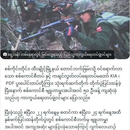
ရှေ့တန်း တစ်နေရာတွင် မြင်တွေ့ရသည့် ပြည်သူ့ကာကွယ်ရေးတပ်ဖွဲ့ဝင်များ
စစ်ကိုင်းတိုင်း၊ ထီးချိုင့်မြို့နယ် တောင်ဘက်ခြမ်းသို့ ဝင်ရောက်လာ
သော
စစ်ကောင်စီတပ် နှင့်
ကချင်လွတ်လပ်ရေးတပ်မတော်
KIA
၊
PDF
ပူးပေါင်းတပ်တို့ကြား သုံးရက်ဆက်တိုက်
တိုက်ပွဲပြင်းထန်ခဲ့
ပြီးနောက်
စစ်ကောင်စီ ဗျူဟာမှူးအပါအဝင် ၅၀ ဦးခန့် ကျဆုံးခဲ့
သည်ဟု ကာကွယ်ရေးတပ်ဖွဲ့ဝင်များ
ပြောသည်။
ပြီးခဲ့သည့် ဧပြီလ ၂၂ ရက်နေ့မှ စတင်ကာ ဧပြီလ ၂၄ ရက်နေ့အထိ
နှစ်ဖက်ပြင်းထန်တိုက်ပွဲတွင် စစ်ကောင်စီဘက်မှ ဗျူဟာမှူး
အပါအဝင် အကျအဆုံး များပြားခဲ့သောကြောင့် ဂျက်လေယာဉ်