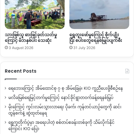
သားဖြစ်သူ ဓားဖြင့်ခုတ်သတ်မှု
ရွှေတူးဖော်မှုကြောင့် စိုက်ပျိုး
ကြောင့် မိဘနှစ်ပါး သေဆုံး
ပြီး စပါးတွေရေနစ်မြုပ်ပျက်စီး
3 August 2026
31 July 2026
Recent Posts
ရေဘေးကြောင့် အိမ်ထောင်စု ၇ စု အိမ်ခြေမဲ့၊ KIO ကူညီပေးဖို့စီစဉ်နေ
မလိခမြစ်ရေမြင့်တက်မှုကြောင့် နောင်ခိုင်ရွာတဝက်ခန့်ရေနစ်မြှပ်
မိုးကြောင့် ကွင်းလမ်းသွားလာရေး ပိုခက်၊ ကုန်တင်ယာဉ်တွေကို ဆင်၊
ထွန်စက်နဲ့ ဆွဲထုတ်နေရ
ရွှေကူတိုက်ပွဲမှာ အရေးပါတဲ့ စစ်တပ်စခန်းတစ်ခုကို သိမ်းပိုက်နိုင်
ကြောင်း KIO ပြော