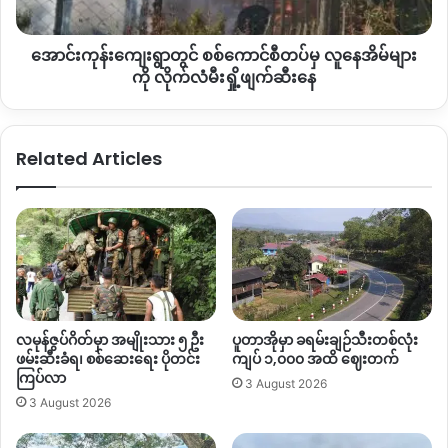
မှ
လူ
အောင်းကုန်းကျေးရွာတွင် စစ်ကောင်စီတပ်မှ လူနေအိမ်များ
နေအိမ်
Copy URL
များ
ကို လိုက်လံမီးရှို့ဖျက်ဆီးနေ
ကို
လိုက်လံ
မီးရှို့
Related Articles
ဖျက်ဆီး
နေ
လမုန်ဇွပ်ဂိတ်မှာ အမျိုးသား ၅ ဦး
ပူတာအိုမှာ ခရမ်းချဉ်သီးတစ်လုံး
ဖမ်းဆီးခံရ၊ စစ်ဆေးရေး ပိုတင်း
ကျပ် ၁,၀၀၀ အထိ ဈေးတက်
ကြပ်လာ
3 August 2026
3 August 2026