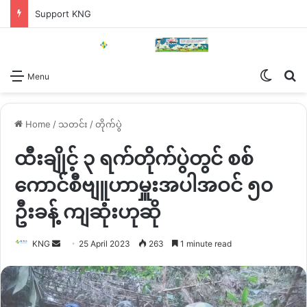
Support KNG
Switch
Se
Menu
Home
/
သတင်း
/
တိုက်ပွဲ
ထီးချိုင့် ၃ ရက်တိုက်ပွဲတွင် စစ်
ကောင်စီဗျူဟာမှူးအပါအဝင် ၅၀
ဦးခန့် ကျဆုံးဟုဆို
Send
KNG
25 April 2023
263
1 minute read
an
email