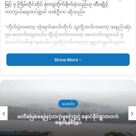
ဖြင့်
၇ ကြိမ်တိုင်တိုင် ဗုံးကျဲတိုက်ခိုက်ခဲ့သည်ဟု
ထီးချိုင့်
ကာကွယ်ရေးတပ်ဖွဲ့ဝင် တစ်ဦးက ဆိုသည်။
“
တိုက်ပွဲကတော့ သုံးရက်ဆက်တိုက် သူတို့ဘက်ကတော့ အနည်းဆုံး
၅၀ လောက်ကျတယ်။ ကိုယ့်ဘက်ကတော့ ၁ယောက်ကျတယ် ၅
ယောက်ဒဏ်ရာ ရတယ်။ သူတို့ဘက်ကတော့ ဗျူဟာမှူးပါကျတာ
မနေ့ညနေ ၅ နာရီလောက်ကတော့ ဗျူဟာမှူးအလောင်းကို ရဟတ်
ယာဥ်နဲ့ လာကောက်သွားတယ်။
ဗျူဟာမှူးကျတော့ မနေ့က ဝေဟင်
Show More
ကနေ ၈ ကြိမ်ဝဲတယ်။
၇ကြိမ် လာပစ်သွားတယ်
”
ဟုကာကွယ်ရေး
တပ်ဖွဲ့ဝင်တစ်ဦးက ဆိုသည်။
တိုက်ပွဲတွင်
ကျဆုံးသွားသော စစ်ကောင်စီ
ဗျူဟာမှူးသည်
စစ်ကိုင်းတိုင်းဒေသကြီးတစ်ခုလုံး၏ ဒုဗျူဟာမှူးအဆင့်ရှိသူ ကိုကို
သက် ဆိုသူဖြစ်သည်ဟုသိရသည်။
သတင်း
လိခမြစ်ရေမြင့်တက်မှုကြောင့် နောင်ခိုင်ရွာတဝက်
မ
စစ်ကောင်စီဘက်မှ ထိခိုက်မှုများပြားသဖြင့်
လေကြောင်းဖြင့်
ခန့်ရေနစ်မြှပ်
ပြန်လည်ပစ်ခတ်မှုတွင်
ထိခိုက်မှုတစ်စုံတစ်ရာ မရှိခဲ့သော်လည်း
စစ်
ကောင်စီတပ်သည်
ကျေးရွာ ၃ ရွာကို စီးနင်း မီးရှို့ခဲ့သည်ဟု ဒေသခံ