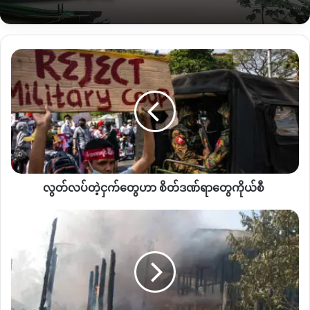
တစ်ဦးက ဆိုသည်။
“
ကျေးရွာ ၃ ရွာကိုတော့ မီးရှို့တယ် ဝဲကြီး၊ တောမ၊ ဖုန်ကုန်းပေါ့ ဝဲ
လွတ်လပ်
ကြီးရွာက ၅လုံးရှို့တယ်။
တောမရွာကတော့ မနေ့ကရော ဒီနေ့ကော
တဲ့
ရှို့နေတာ အိမ်ခြေများနိုင်တယ်။
ဖုန်ကုန်းကိုတော့ ဒီမနက်ရှို့တာ
“
ဟု
ငှက်
ဒေသခံတစ်ဦးက ဆိုသည်။
တွေ
ဟာ
စိတ်
လက်ရှိ ဖြစ်ပွားနေသည့် တိုက်ပွဲအခြေအနေများကြောင့် ထီးချိုင့်
ဒဏ်ရာ
မြို့နယ်တောင်ဘက်ခြမ်းရှိ
ဝါးပိုးချောင်း၊ မရသိမ်၊ တောမ၊ ဖုန်ကုန် ၊
တွေ
ဝဲကြီး၊ ဒိုးပင်၊ မိကျောင်းအိုက်စသည့် ကျေးရွာများမှ ဒေသခံတစ်
ကိုယ်စီ
ထောင်ကျော်သည် ဘေးလွှတ်ရာသို့ ဆက်လက် ထွက်ပြေး
လွတ်လပ်တဲ့ငှက်တွေဟာ စိတ်ဒဏ်ရာတွေကိုယ်စီ
တိမ်းရှောင် နေရဆဲဖြစ်သည်ဟု ကာကွယ်ရေးတပ်ဖွဲ့ဝင်များက
အောင်း
ဆိုသည်။
ကုန်း
ကျေးရွာ
အဆိုပါ စစ်ကြောင်းသည် ဧပြီလ၂၁ ရက် နေ့လည်ပိုင်းမှစတင်ကာ
တွင်
ထီးချိုင့်မြို့နယ် တောင်ဘက်ခြမ်းမှ ညောင်ပင်သာကျေးရွာသို့
ဝင်
စစ်
ရောက်လာသောကြောင့်
KIA
၊
PDF
ပူးပေါင်းတပ်တို့ဖြင့် တိုက်ပွဲ
ကောင်စီ
တပ်
ဖြစ်ပွားနေခြင်း ဖြစ်သည်။