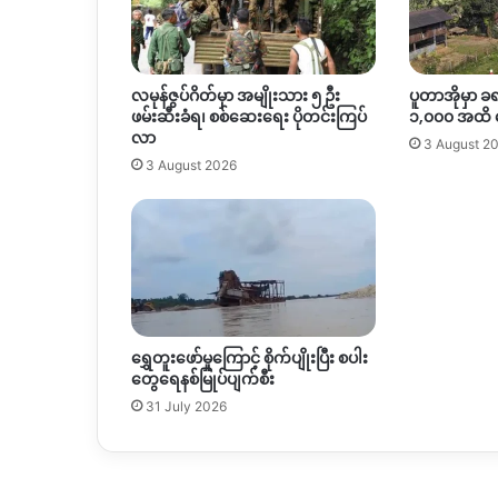
နေ
လမုန်ဇွပ်ဂိတ်မှာ အမျိုးသား ၅ ဦး
ပူတာအိုမှာ ခ
ဖမ်းဆီးခံရ၊ စစ်ဆေးရေး ပိုတင်းကြပ်
၁,၀၀၀ အထိ
လာ
3 August 2
3 August 2026
ရွှေတူးဖော်မှုကြောင့် စိုက်ပျိုးပြီး စပါး
တွေရေနစ်မြုပ်ပျက်စီး
31 July 2026