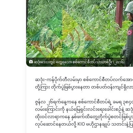
ဆဒုံးဒေသတွင် တွေ့ရသော စစ်ကောင်စီတပ်သားတစ်ဦး (၂၀၁၆)
ဆဒုံး-ကန်ပိုက်တီလမ်းမှာ စစ်ကောင်စီတပ်လက်အော
တို့ကြား တိုက်ပွဲဖြစ်ပွားနေတာ တစ်ပတ်ဝန်းကျင်ရှိလာ
ဇွန်လ ၂၆ရက်နေ့ကနေ စစ်ကောင်စီတပ်ရဲ့ ခမရ ၃၈၄တပ် န
လမ်းကြောင်းကို နယ်မြေရှင်းလင်းရေးခေါင်းစဉ်နဲ့ 
ထိုးဝင်လာရာကနေ နှစ်ဖက်ထိတွေ့တိုက်ပွဲစတင်ဖြစ်ပွ
လုပ်ဆောင်နေတယ်လို့ KIO ဗဟိုဌာနချုပ် သတင်းနဲ့ပြ