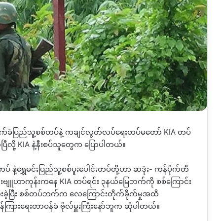
က်ခံပြည်သူ့စစ်တပ်နဲ့ ကချင်လွတ်လပ်ရေးတပ်မတော် KIA တပ်
ပြီလို့ KIA နဲ့နီးစပ်သူတွေက ပြောပါတယ်။
ဲ့ရွှေမင်းပြည်သူ့စစ်ပူးပေါင်းတပ်တို့ဟာ ဆဒုံး- ကန်ပိုက်တီ
ဆဒုံးဗျူဟာကုန်းကနေ KIA တပ်ရင်း ၃နယ်မြေဘက်ကို စစ်ကြောင်း
ားခဲ့ပြီး စစ်တပ်ဘက်က လေကြောင်းတိုက်ခိုက်မှုအထိ
န်ကြားရေးတာဝန်ခံ ဗိုလ်မှူးကြီးနော်ဘူက ဆိုပါတယ်။