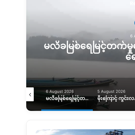
R
6 
မလိခမြစ်ရေမြင့်တက်မှုက
ရေ
August 2026
6 August 2026
5 August 2026
ရေဘေးကြောင့် အိမ်ထောင်စု ၇ စု အိမ်ခြေမဲ့၊ KIO ကူညီပေးဖို့စီစဉ်နေ
မလိခမြစ်ရေမြင့်တက်မှုကြောင့် နောင်ခိုင်ရွာတဝက်ခန့်ရေနစ်မြှပ်
မိုးကြောင့် ကွင်းလမ်းသ
န