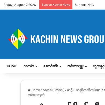
Friday, August 7 2026
Support Kachin News
Support KNG
HOME
သတင်း
ဆောင်းပါး
အင်တာဗျူး
လူ့အခွင
Home
/
သတင်း
/
တိုက်ပွဲ
/
ဆဒုံး- ကန်ပိုက်တီလမ်းမှာ 
တင်းမာနေဆဲ