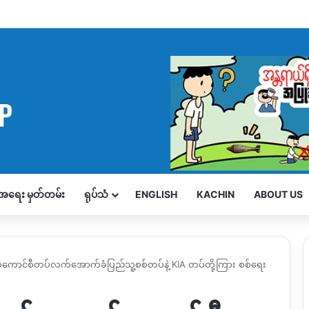
့်အရေး မှတ်တမ်း
ရုပ်သံ
ENGLISH
KACHIN
ABOUT US
စစ်ကောင်စီတပ်လက်အောက်ခံပြည်သူ့စစ်တပ်နဲ့ KIA တပ်တို့ကြား စစ်ရေး