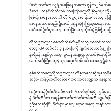
“ဆဒုံးဘက်က သူ့ရဲ့အခြေနေကတော့ ဇွန်လ၂၆ရက်နေ
ဒီဆဒုံး-ကန်ပိုက်တီလမ်းတကြောတွေကို စိုးမိုးချင်လို
ဖြစ်တဲ့အနေအထားပါ တိုက်ပွဲရဲ့အခြေနေကတော့ မြေပြင်
အနေအထားလည်းရှိတယ် ဒရုန်းနဲ့ဗုံးကြဲတဲ့အနေအထ
အဲ့ဒီတစ်ဝှိုက်မှာတော့ ဆက်ပြီးတော့တိုက်ပွဲဖြစ်ဖို့
တိုက်ပွဲအတွင်း နှစ်ဖက်ထိခိုက်မှုရှိသလို စစ်တပ်ဘ
တော့ KIA တပ်ရင်း ၃ နယ်မြေကို ဂျက်လေယာဉ်နဲ့ ၂ကြိ
နာရီဝန်းကျင်မှာတော့ ဝူယန်ကျေးရွာမှာတပ်စွဲနေထိုင်
လက်နက်ကြီးတွေနဲ့သွားရောက်ပစ်ခတ် တာတွေရှိခဲ့
နှစ်ဖက်ထိတွေ့တိုက်ပွဲအတွင်း ထိခိုက်သေဆုံးမှုတွေ
ဆဒုံး- ကန်ပိုက်တီလမ်းကြောင်းတစ်လျှောက် နေရာကွက
ဆဒုံး-ကန်ပိုက်တီလမ်းဟာ KIA တပ်ရင်း၃ရဲ့ လှုပ်ရှားရ
နဲ့ ဂိတ်ထိုင်တဲ့ အခွန်ကောက်တဲ့ဂိတ်တစ်ခုကို ရွှေမင်
၃ဦးသေဆုံးပြီး ဂိတ်နားမှာစျေးရောင်းနေတဲ့ အရပ်သားပ
တယ်။