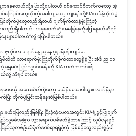
့ကနေစတယ်လို့ပြောလို့ရပါတယ် စစ်ကောင်စီဘက်ကတော့ အဲ့
့ စစ်ကြောင်းတွေထိုးတဲ့အခါကျတော့ ကျနော်တို့KIAတပ်နဲ့တိုက်ပွဲ
တိုက်ပွဲတွေလည်းရှိတယ် ဂျက်ဖိုက်တာနဲ့ဗုံးကြဲတဲ့
ားလည်းရှိပါတယ်။ အခုနောက်ဆုံးအခြေနေကိုပြောရမယ်ဆိုရင်
အခြေနေများပါတယ်”လို့ ပြောပါတယ်။
က်က ဇူလိုင်လ ၁ ရက်နေ့ ညနေ ၄နာရီဝန်းကျင်မှာ
မ်တိတိ လာရောက်ဗုံးကြဲတိုက်ခိုက်တာတွေရှိခဲ့ပြီး အဲဒီ ည ၁၁
တဲ့ ရွှေမင်းပြည်သူ့စစ်စခန်းကို KIA ဘက်ကတစ်ဖန်
တယ်လို့ သိရပါတယ်။
ရှိနေပေမယ့် အသေးစိတ်ကိုတော့ မသိရှိရသေးပါဘူး။ လက်ရှိမှာ
်ပြီး တိုက်ပွဲပြင်းထန်နေဆဲဖြစ်ပါတယ်။
ာ နယ်မြေလည်းဖြစ်ပြီး ပြီးခဲ့တဲ့မေလအတွင်း KIAရဲ့ခွင့်ပြုချက်
းပြည်သူ့စစ်အဖွဲ့က သွားရောက်ပစ်ခတ်ခဲ့တာကြောင့် လုပ်ငန်းရှင်
ြည်သူတစ်ဦးထိခိုက်ဒဏ်ရာရရှိခဲ့တဲ့ ဖြစ်စဉ်တွေလည်းရှိခဲ့ပါ