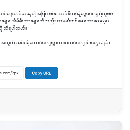
ွင် စစ်ရေးတင်မာနေတဲ့အပြင် စစ်ကောင်စီတပ်နဲ့ရွှေမင်းပြည်သူ့စစ်
းများ အိမ်စီးကားများကိုလည်း တားဆီးစစ်ဆေးတာတွေလုပ်
ို့ သိရပါတယ်။
ဲ့အတွက် အင်ဝမ့်ကောင်ကျေးရွာက စာသင်ကျောင်းတွေလည်း
Copy URL