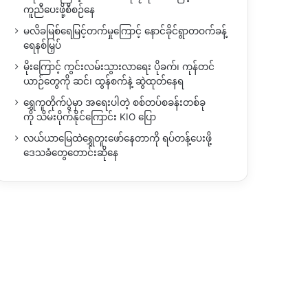
ကူညီပေးဖို့စီစဉ်နေ
မလိခမြစ်ရေမြင့်တက်မှုကြောင့် နောင်ခိုင်ရွာတဝက်ခန့်
ရေနစ်မြှပ်
မိုးကြောင့် ကွင်းလမ်းသွားလာရေး ပိုခက်၊ ကုန်တင်
ယာဉ်တွေကို ဆင်၊ ထွန်စက်နဲ့ ဆွဲထုတ်နေရ
ရွှေကူတိုက်ပွဲမှာ အရေးပါတဲ့ စစ်တပ်စခန်းတစ်ခု
ကို သိမ်းပိုက်နိုင်ကြောင်း KIO ပြော
လယ်ယာမြေထဲရွှေတူးဖော်နေတာကို ရပ်တန့်ပေးဖို့
ဒေသခံတွေတောင်းဆိုနေ