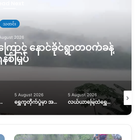
ead Next
သတင်း
August 2026
ြောင့် နောင်ခိုင်ရွာတဝက်ခန့်
နစ်မြှပ်
5 August 2026
5 August 2026
5 August
ွားလာရေး ပိုခက်၊ ကုန်တင်ယာဉ်တွေကို ဆင်၊ ထွန်စက်နဲ့ ဆွဲထုတ်နေရ
ရွှေကူတိုက်ပွဲမှာ အရေးပါတဲ့ စစ်တပ်စခန်းတစ်ခုကို သိမ်းပိုက်နိုင်ကြောင်း KIO ပြော
လယ်ယာမြေထဲရွှေတူးဖော်နေတာကို ရပ်တန့်ပေးဖို့ဒေသခံတွေတောင်းဆိုနေ
တ