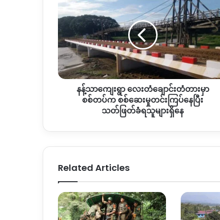
န့်
သာ
ကျေးရွာ
လေး
တံ
ချောင်း
တံတား
မှာ
နန့်သာကျေးရွာ လေးတံချောင်းတံတားမှာ
စစ်တပ်
က
စစ်တပ်က စစ်ဆေးမှုတင်းကြပ်နေပြီး
စစ်ဆေး
သတ်ဖြတ်ခံရသူများရှိနေ
မှု
တင်း
ကြပ်
နေ
ပြီး
Related Articles
သတ်ဖြတ်
ခံ
ရ
သူများ
ရှိ