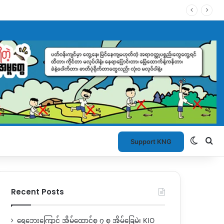
Switch
Se
Support KNG
Recent Posts
ရေဘေးကြောင့် အိမ်ထောင်စု ၇ စု အိမ်ခြေမဲ့၊ KIO