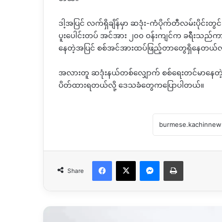
ဒါ့အပြင် လက်ရှိချိန်မှာ ဆဒုံး-ကံပိုက်တီလမ်းပိုင်းတ
ပူးပေါင်းတပ် အင်အား ၂၀၀ ဝန်းကျင်က ခရီးသည်ကာ
နေတဲ့အပြင် စစ်အင်အားထပ်ဖြည့်တာတွေရှိနေတယ်လ
အလားတူ ဆဒုံးနယ်တစ်လျှောက် စစ်ရေးတင်မာနေတ
ပိတ်ထားရတယ်လို့ ဒေသခံတွေကပြောပါတယ်။
Facebook
X
Messenger
Print
Share