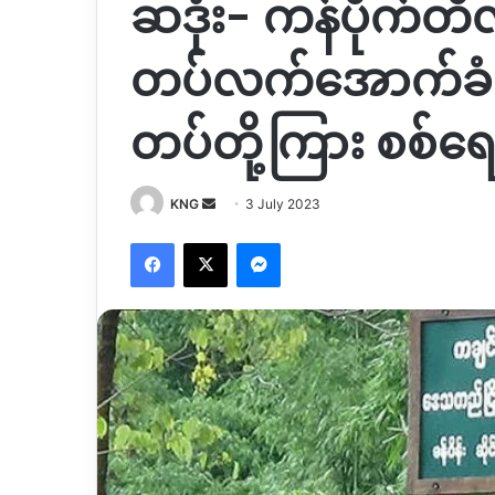
ဆဒုံး- ကန်ပိုက်တီ
တပ်လက်အောက်ခံပြ
တပ်တို့ကြား စစ်ရ
Send
KNG
3 July 2023
an
Facebook
X
Messenger
email