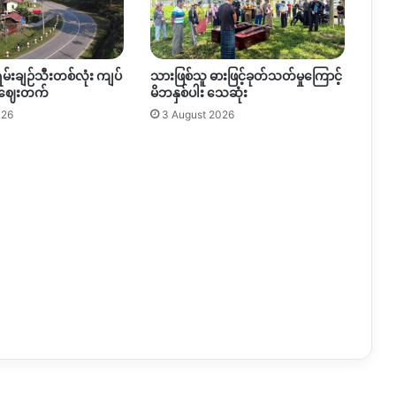
ရမ်းချဉ်သီးတစ်လုံး ကျပ်
သားဖြစ်သူ ဓားဖြင့်ခုတ်သတ်မှုကြောင့်
 ဈေးတက်
မိဘနှစ်ပါး သေဆုံး
026
3 August 2026