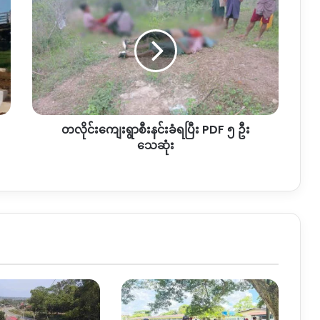
လိုင်း
ကျေးရွာ
စီးနင်း
ခံ
ရ
ပြီး
PDF
၅
တလိုင်းကျေးရွာစီးနင်းခံရပြီး PDF ၅ ဦး
ဦး
သေဆုံး
သေဆုံး