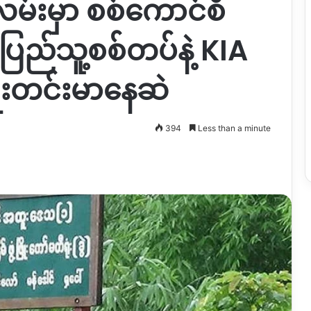
လမ်းမှာ စစ်ကောင်စီ
ည်သူ့စစ်တပ်နဲ့ KIA
ေးတင်းမာနေဆဲ
394
Less than a minute