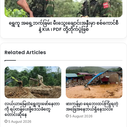
ချောင်း
Copy URL
အနီး
မှာ
ရွှေကူ အရှေ့ဘက်ခြမ်း မီးသွေးချောင်းအနီးမှာ စစ်ကောင်စီ
စစ်
ကောင်စီ
နဲ့ KIA ၊ PDF တို့တိုက်ပွဲဖြစ်
နဲ့ KIA ၊
PDF တို့
တိုက်ပွဲ
Related Articles
ဖြစ်
လယ်ယာမြေထဲရွှေတူးဖော်နေတာ
ဖားကန့်မှာ ရေဘေးထပ်ကြုံရတဲ့
ကို ရပ်တန့်ပေးဖို့ဒေသခံတွေ
အခြေအနေဘယ်ရှိနေသလဲ။
တောင်းဆိုနေ
5 August 2026
5 August 2026