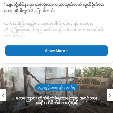
“
ကျမတို့အိမ်နားမှာ
တစ်လုံးလာကျတာဟုတ်တယ်
လူထိခိုက်တာ
တော့
မရှိပါဘူး
”
လို့
ပြောပါတယ်။
လက်နက်ကြီးကျည်ကျရောက်ပေါက်ကွဲခဲ့တဲ့
ရပ်ကွက်တွေ
ကို
လုံခြုံရေးအရ
အမည်မဖော်ပေးရန်
ဒေသခံများက
တောင်းဆို
ထားပါတယ်။
ဒေသခံတွေရဲ့ပြောဆိုချက်အရ
စစ်ကောင်စီတပ်ဟာ
ပြီးခဲ့
Show More
တဲ့
ဇူလိုင်လ
၂၃
ရက်နေ့
မိုးညှင်းကာကွယ်ရေးတပ်တွေ
မြို့တွင်းထဲ
ဝင်ရောက်လာတဲ့
ရုပ်သုံဖိုင်တစ်ခု
လူမှုကွန်ယက်စာမျက်နှာမှာ
မိုး
ညှင်းကာကွယ်ရေးတပ်ဘက်က
တင်လာခဲ့တဲ့
နောက်ပိုင်း
မြို့တွင်း
မြို့ပြင်
လမ်းသွားလမ်းလာပြည်သူများကို
လည်း
စစ်ဆေးရေးတွေလည်း
ပိုတင်းကြပ်လာတယ်လို့
ဆိုပါတယ်။
လူ့အခွင့်အရေးချိုးဖောက်မှု
ဒါ့အပြင်
ဩဂုတ်လ
၆
ရက်
ညနေ
၄
နာရီဝန်းကျင်မှာလည်း
မိုး
လေကြောင်း တိုက်ခိုက်ခံရတာကြောင့် အရပ်သား
ညှင်း
–
ဘီလူးမြို့
လမ်းဆုံမှာရှိတဲ့
မိုးညှင်းစိုက်ပျိုးရေးရုံးကိုလည်း
မိုး
နှစ်ဦး ထိခိုက်၊သေဆုံးမှုရှိ
ညှင်း
KPDF
က
သွားရောက်တိုက်ခိုက်ရာ
စစ်တပ်ဘက်မှ
၃
၇ဦးကျ
ဆုံးမှုရှိခဲ့ကြောင်း
မိုးညှင်းကာကွယ်ရေးတပ်က
ဩဂုတ်လ
၇
ရက်နေ့