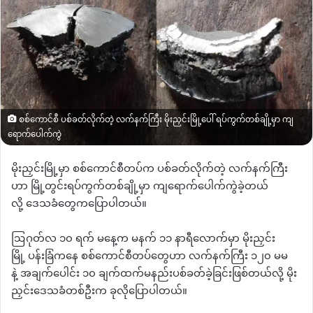
စစ်ကောင်စီ ပစ်ခတ်လိုက်တဲ့ လက်နက်ကြီး မိုးညှင်းမြို့ပေါ် ရပ်ကွက်တစ်ချို့မှာ ကျ
ရောက်ပေါက်ကွဲ
မိုးညှင်းမြို့မှာ
စစ်ကောင်စီတပ်က ပစ်ခတ်လိုက်တဲ့
လက်နက်ကြီး
ဟာ မြို့တွင်းရပ်ကွက်တစ်ချို့မှာ
ကျရောက်ပေါက်ကွဲခဲ့တယ်
လို့
ဒေသခံတွေကပြောပါတယ်။
ဩဂုတ်လ
၁၀
ရက်
မနေ့က
မနက်
၁၁
နာရီလောက်မှာ
မိုးညှင်း
မြို့
ပန်းခြံကနေ
စစ်ကောင်စီတပ်တွေဟာ
လက်နက်ကြီး
၁၂၀
မမ
နဲ့
အချက်ပေါင်း
၁၀
ချက်ထက်မနည်းပစ်ခတ်ခဲ့ခြင်းဖြစ်တယ်လို့
မိုး
ညှင်းဒေသခံတစ်ဦးက
ခုလိုပြောပါတယ်။