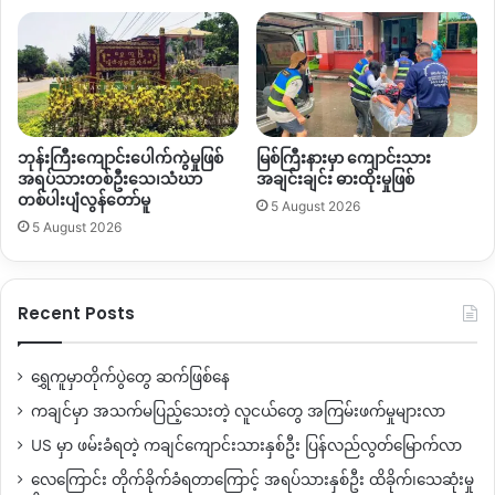
ဘုန်းကြီးကျောင်းပေါက်ကွဲမှုဖြစ်
မြစ်ကြီးနားမှာ ကျောင်းသား
အရပ်သားတစ်ဦးသေ၊သံဃာ
အချင်းချင်း ဓားထိုးမှုဖြစ်
တစ်ပါးပျံလွန်တော်မူ
5 August 2026
5 August 2026
Recent Posts
ရွှေကူမှာတိုက်ပွဲတွေ ဆက်ဖြစ်နေ
ကချင်မှာ အသက်မပြည့်သေးတဲ့ လူငယ်တွေ အကြမ်းဖက်မှုများလာ
US မှာ ဖမ်းခံရတဲ့ ကချင်ကျောင်းသားနှစ်ဦး ပြန်လည်လွတ်မြောက်လာ
လေကြောင်း တိုက်ခိုက်ခံရတာကြောင့် အရပ်သားနှစ်ဦး ထိခိုက်၊သေဆုံးမှု