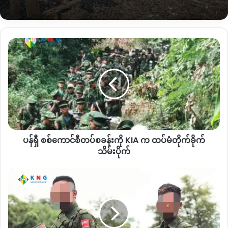
မှာ
ထုတ်ပြန်ကြေညာထားပါတယ်။
ဒါကြောင့်
စစ်ကောင်စီတပ်အနေနဲ့
ခုလိုတော်လှန်ရေးတပ်ဖွဲ့တွေရှိတဲ့
ပ
ဘက်တွေကို
လက်နက်ကြီးနဲ့ရမ်းသမ်းပစ်ခတ်နေတာဖြစ်နိုင်
န်
ကြောင်း
မိုးညှင်းဒေသခံအမျိုးသားတစ်ဦးက
KNG
ကိုပြောပါတယ်။
ရှီ
စစ်
ကောင်စီ
“
သူတို့ကအဓိက
ထန်းတပင်ရွာဘက်ကို
ပစ်တာလို့သိရတယ်
အဲ
တပ်
ဘက်ကို
PDF
တွေရှိတယ်ထင်ပြီး
ပစ်တာ
ဒါပေမယ့်
လက်နက်ကြီး
စခန်း
တစ်ချို့ကတော့
မြို့တွင်းရပ်ကွက်တစ်ချို့တွေမှာ
ကျတာရှိတယ်
”
လို့
ကို KIA က
ပြောပါတယ်။
ထပ်မံ
ပန်ရှီ စစ်ကောင်စီတပ်စခန်းကို KIA က ထပ်မံတိုက်ခိုက်
တိုက်ခိုက်
မိုးညှင်းမြို့နယ်တွင်းမှာ
စစ်ကောင်စီတပ်တွေနဲ့ကာကွယ်ရေးတပ်တွေ
သိမ်းပိုက်
သိမ်းပိုက်
ကြား
မကြာခနဆိုသလို
ထိတွေ့တိုက်ပွဲဖြစ်ပွားတာရှိပြီး
ပြီးခဲ့တဲ့ဇွန်လ
ရွှေ
မှာလည်း
မိုးညှင်းမြို့နယ်
အင်ကွယ်ရွာအနီး
နှစ်ဖက်ထိတွေ့တိုက်ပွဲ
ကူ
ဖြစ်ပွားခဲ့ပြီး
မိုညှင်းကာကွယ်ရေးတပ်ဘက်မှ
တစ်ဦးသေဆုံးခဲ့တဲ့
အရှေ့
ဖြစ်စဉ်တွေရှိခဲ့ပါတယ်။
ဘက်
ခြမ်း
မီးသွေး