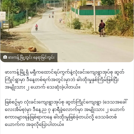
ဖားကန့် မြို့တွင်း နေရာမြင်ကွင်း
ဖားကန့်မြို့ရှိ မရှီကထောင်ရပ်ကွက်နဲ့လုံးခင်းကျေးရွာအုပ်စု ဆွတ်
ကြိုင်ရွာမှာ ဒီနေ့တစ်ရက်အတွင်းမှာဘဲ ဓါးထိုးမှုနှစ်ကြိမ်ဖြစ်ပြီး
အမျိုးသား ၂ ယောက် သေဆုံးခဲ့ပါတယ်။
ဖြစ်စဥ်မှာ လုံးခင်းကျေးရွာအုပ်စု ဆွတ်ကြိုင်ကျေးရွာ
(
ဒေသအခေါ်
လေးအိမ်စု
)
မှာ ဒီနေ့ည ၇ နာရီခွဲလောက်မှာ အမျိုးသား ၂ ယောက်
စကားများရန်ဖြစ်ရာကနေ ဓါးထိုးမှုဖြစ်ခဲ့တယ်လို့ ဒေသခံတစ်
ယောက်က အခုလိုပြောပါတယ်။