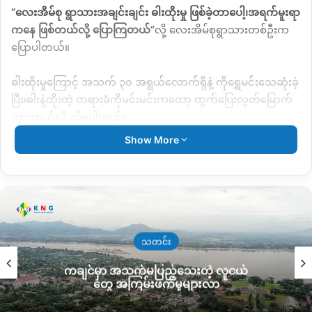
“
လေးအိမ်စု ရွာသားအချင်းချင်း ဓါးထိုးမှု ဖြစ်ခဲ့တာပေါ့၊အရက်မူးရာ
ကနေ ဖြစ်တယ်လို့ ပြောကြတယ်
“
လို့ လေးအိမ်စုရွာသားတစ်ဦးက
ပြောပါတယ်။
ဓါးထိုးမှုကြောင့် အသက် ၃၀ အရွယ်လောက်ရှိနဲ့ ကိုရွှေမင်းသေဆုံးခဲ့
ပြီး၊ဓါးနဲ့ထိုးတဲ့ တရားခံကိုမင်းမင်းကတော့ ထွက်ပြေးလွတ်မြောက်
သွားတယ်လို့ သိရပါတယ်။
Show More
အလားတူပဲ ဒီနေ့မနက်ပိုင်းမှာလည်း ဖားကန့်မြို့၊မရှီကထောင်
ရပ်ကွက်၊စျေးအနီးမှာရှိတဲ့ တရုတ်ဘုံကျောင်းအရှေ့မှာ အသက် ၄၀
အရွယ်ရှိ အမျိုးသားတစ် ယောက်လည်ပင်းမှာ ထိုးသွင်းဒဏ်ရာနဲ့
သေဆုံးနေတဲ့ ရုပ်အလောင်းကို ဈေးသည်တွေက တွေ့ရှိခဲ့ပါတယ်။
“
ညက အချင်းချင်း ရန်ဖြစ်ကျတယ်လို့ သိရတယ်။သေဆုံးသူရဲ့ရုပ်
သတင်း
အလောင်းဘေးမှာ မူးယစ်ဆေးဝါး
(
ရာမ
)
တချို့နဲ့ ငွေတစ်သိန်းနီးပါး
ကချင်မှာ အသက်မပြည့်သေးတဲ့ လူငယ်
တွေ့ခဲ့ရတယ်
“
ဟု မျက်မြင်တွေ့ရှိခဲ့သူ မရှီကထောင်ရပ်ကွက်နေပြည်
တွေ အကြမ်းဖက်မှုများလာ
သူတစ်ဦးက ပြောပါတယ်။