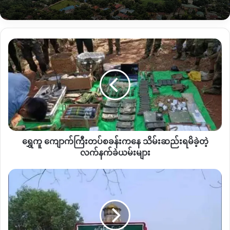
သေဆုံးသူမှာ အသက်၄၀ အရွယ်ရှိ ဦး ဂွမ်ဂျက်ဖြစ်ပြီး ရုပ်အလောင်း
အား ဖားကန့်ဆေးရုံ
(
ရင်ခွဲရုံ
)
သို့ ပို့ဆောင်ထားရှိတယ်လို့ လူမှုကူညီ
ရေးအသင်းတွေဆီက သိရပါတယ်။
ရွှေ
ကူ
စစ်တပ်အာဏာရယူပြီးနောက် ဖားကန့်ဒေသတွင်း တရားဥပဒေစိုးမိုး
ကျောက်ကြီး
ရေး မရှိတော့တဲ့အတွက် ခိုးဆိုး၊လု၊နှိုက်၊လူသတ်၊အကြမ်းဖက်
တပ်
စခန်း
ခြိမ်းခြောက်မှုများ နေ့စဥ်နီးပါးဖြစ်ပေါ်နေတယ်လို့ ဒေသခံပြည်သူ
က‌နေ
တွေဆီက သိရပါတယ်။
သိမ်းဆည်း
ရမိ
ခဲ့
ရွှေကူ ကျောက်ကြီးတပ်စခန်းက‌နေ သိမ်းဆည်းရမိခဲ့တဲ့
တဲ့
Copy URL
လက်နက်
လက်နက်ခဲယမ်းများ
ခဲ
ယမ်း
မိုးကောင်း
များ
မှာ
ဒေသခံ
ဖမ်းဆီး
ခံ
ရ