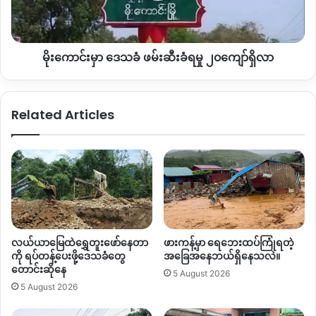
မှု
၂၀ကျော်
ရှိ
မိုးကောင်းမှာ ဒေသခံ ဖမ်းဆီးခံရမှု ၂၀ကျော်ရှိလာ
လာ
Related Articles
လယ်ယာမြေထဲရွှေတူးဖော်နေတာ
ဖားကန့်မှာ ရေဘေးထပ်ကြုံရတဲ့
ကို ရပ်တန့်ပေးဖို့ဒေသခံတွေ
အခြေအနေဘယ်ရှိနေသလဲ။
တောင်းဆိုနေ
5 August 2026
5 August 2026