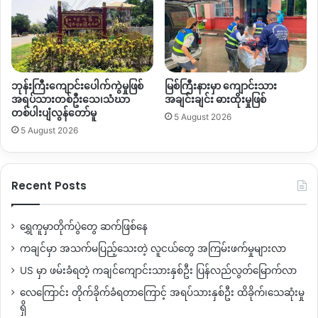
ဘုန်းကြီးကျောင်းပေါက်ကွဲမှုဖြစ်
မြစ်ကြီးနားမှာ ကျောင်းသား
အရပ်သားတစ်ဦးသေ၊သံဃာ
အချင်းချင်း ဓားထိုးမှုဖြစ်
တစ်ပါးပျံလွန်တော်မူ
5 August 2026
5 August 2026
Recent Posts
ရွှေကူမှာတိုက်ပွဲတွေ ဆက်ဖြစ်နေ
ကချင်မှာ အသက်မပြည့်သေးတဲ့ လူငယ်တွေ အကြမ်းဖက်မှုများလာ
US မှာ ဖမ်းခံရတဲ့ ကချင်ကျောင်းသားနှစ်ဦး ပြန်လည်လွတ်မြောက်လာ
လေကြောင်း တိုက်ခိုက်ခံရတာကြောင့် အရပ်သားနှစ်ဦး ထိခိုက်၊သေဆုံးမှု
ရှိ