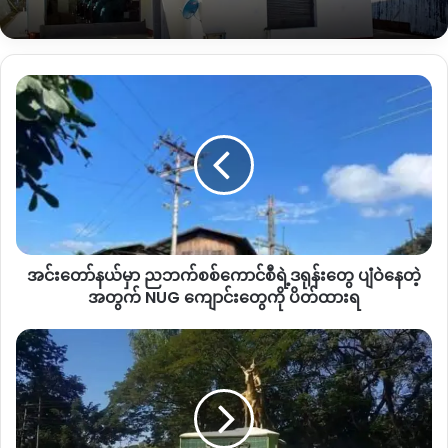
စစ်တပ်က ခုလို
မူဆယ်အနီးတ၀ိုက်နေရာယူထားပြီး
TNLA
တပ်စွဲ
နေရာယူထားတဲ့
သိန္နီ
(Sinli Bum)
တောင်ကုန်းဘက်သို့
ထိုးစစ်ဆင်
အင်း
ရန်
စစ်အင်အားဆက်တိုက်ဖြည့်တင်းနေကြောင်း
မူဆယ်ဒေသခံ
တော်
များ
ပြောပါတယ်။
နယ်
မှာ
ည
“
လက်ရှိအခြေအနေက
နမ့်အွမ်အထက်
စစ်အင်အားတွေ အကုန်ပို့
ဘက်
ထားပြီး
ဒီဘက် မူဆယ်
ဟူဘောကျေးရွာ၊
စယ်လန်တ
စစ်
လျှောက်
စစ်တပ်တွေ
အကုန်နေရာယူထားပြီ။
ဆင်
ကောင်စီ
လီ
(SinliBum )
တောင်ဘက်မှာ
TNLA
နဲ့
တပ်ပေါင်းစုတွေ
ဘိန်း
ရဲ့
ချက်တဲ့စက်ရုံရှိတယ်လေ။
အဲ့ဒါကို
စစ်တပ်က
ထိုစစ်ဆင်တိုက်ခိုက်
အင်းတော်နယ်မှာ ညဘက်စစ်ကောင်စီရဲ့ဒရုန်းတွေ ပျံဝဲနေတဲ့
ဒ
ဖို့
ပြင်ဆင်နေတယ်လို့
မြင်တယ်။
အခု
စစ်အင်အား
ရုန်း
အတွက် NUG ကျောင်းတွေကို ပိတ်ထားရ
တွေ
တောင်
၅၀၀
လောက်ပို့ထားပုံရတယ်
”
လို့
မူဆယ်ဒေသခံအမျိုးသား
ပျံ
ဗန်း
က
ပြောပါတယ်။
ဝဲ
မော်
နေ
မှာ
ရှမ်းမြောက်
မူဆယ်
–
နမ့်ခမ့်ကြား
စယ်လန်ကျေးရွာတွင်
ပြီးခဲ့
တဲ့
လူငယ်
တဲ့
ဩဂုတ် လကုန်
စစ်တပ်နဲ့
TNLA
ကြားတိုက်ပွဲပြင်းထန်ခဲ့
အတွက်
၁၀
NUG
ယောက်
ပြီး
လက်ရှိချိန်
စစ်တပ်ကဆက်တိုက်ထိုးစစ်ဆင်နေ