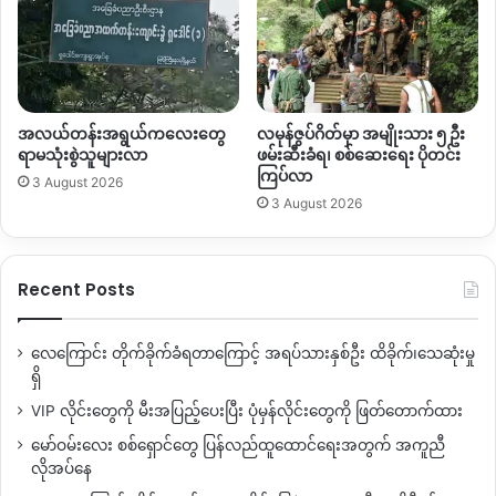
အလယ်တန်းအရွယ်ကလေးတွေ
လမုန်ဇွပ်ဂိတ်မှာ အမျိုးသား ၅ ဦး
ရာမသုံးစွဲသူများလာ
ဖမ်းဆီးခံရ၊ စစ်ဆေးရေး ပိုတင်း
ကြပ်လာ
3 August 2026
3 August 2026
Recent Posts
လေကြောင်း တိုက်ခိုက်ခံရတာကြောင့် အရပ်သားနှစ်ဦး ထိခိုက်၊သေဆုံးမှု
ရှိ
VIP လိုင်းတွေကို မီးအပြည့်ပေးပြီး ပုံမှန်လိုင်းတွေကို ဖြတ်တောက်ထား
မော်ဝမ်းလေး စစ်ရှောင်တွေ ပြန်လည်ထူထောင်ရေးအတွက် အကူညီ
လိုအပ်နေ