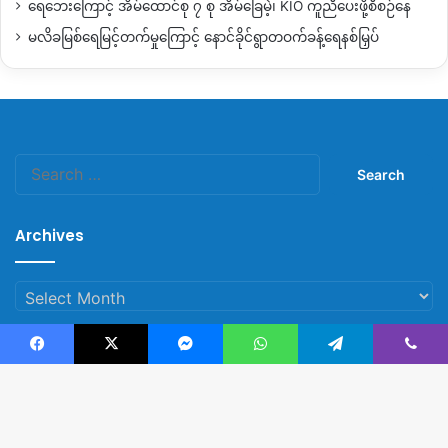
ရေဘေးကြောင့် အိမ်ထောင်စု ၇ စု အိမ်ခြေမဲ့၊ KIO ကူညီပေးဖို့စီစဉ်နေ
မလိခမြစ်ရေမြင့်တက်မှုကြောင့် နောင်ခိုင်ရွာတဝက်ခန့်ရေနစ်မြှပ်
Search
for:
Archives
Archives
Facebook
X
Messenger
WhatsApp
Telegram
Viber
© Copyright 2023, All Rights Reserved |
Kachin News Group
B