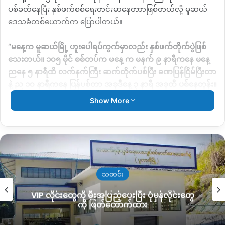
ပစ်ခတ်နေပြီး နှစ်ဖက်စစ်ရေးတင်းမာနေတာာဖြစ်တယ်လို့ မူဆယ်
ဒေသခံတစ်ယောက်က ပြောပါတယ်။
“
မနေ့က
မူဆယ်မြို့
ဟူးပေါရပ်ကွက်မှာလည်း
နှစ်ဖက်တိုက်ပွဲဖြစ်
သေးတယ်။
၁၀၅
မိုင်
စစ်တပ်က
မနေ့
က
မနက်
၉
နာရီကနေ
မနေ့
ညနေ
၅
နာရီထိ
လက်နက်ကြီး
ဆက်တိုက်ပစ်ပြီး
ခဏပြန်ငြိမ်ပြီးတာ
နဲ့
ည
၁၀
နာရီကနေ
ပြန်ပစ်တာ
အခုဒီနေ့
၃
နာရီ
အခုထိ
ပစ်နေတုန်း။
TNLA
တွေရှိတယ်လို့
ယူဆရတဲ့နေရာတိုင်း
ကို
ပစ်နေတာ
”
လို့
မူ
Show More
ဆယ်ဒေသခံအမျိုးသား တစ်ဦးက
ပြောပါတယ်။
စက်တင်ဘာလ ၁၇ ရက်နေ့ ဖြစ်ပွားခဲ့တဲ့တိုက်ပွဲမှာ
စစ်ကောင်စီတပ်
လက်အောက်ခံ
ပြည်သူ့စစ်တပ်သား
၁
ဦးသေဆုံးပြီး
ထိခိုက်ဒဏ်ရာ
ရသူအများအပြား
မူဆယ်ဆေးရုံမှာပို့ ဆောင်ထားကြတယ်လို့
သူက
ပြောပါတယ်။
သတင်း
VIP လိုင်းတွေကို မီးအပြည့်ပေးပြီး ပုံမှန်လိုင်းတွေ
လက်ရှိ
စစ်ကောင်စီတပ်က
နမ့်အွမ်ကျေးရွာအနီး
ဆိုင်းခေါင်ရွာထိပ်
ကို ဖြတ်တောက်ထား
က
ဂျောင်ဘူတောင်ကုန်းဘက်ကို
လက်နက်ကြီးဆက်တိုက်ပစ်ခတ်
နေကြောင်း
သိရပါတယ်။