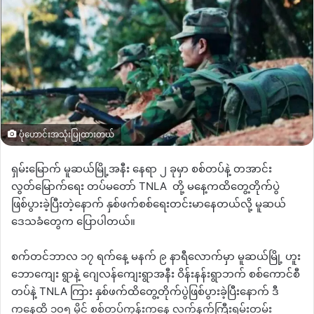
ပုံဟောင်းအသုံးပြုထားတယ်
ရှမ်းမြောက်
မူဆယ်မြို့အနီး နေရာ ၂ ခုမှာ စစ်တပ်နဲ့
တအာင်း
လွတ်မြောက်ရေး တပ်မတော်
TNLA
တို့ မနေ့ကထိတွေ့တိုက်ပွဲ
ဖြစ်ပွားခဲ့ပြီးတဲ့နောက် နှစ်ဖက်စစ်ရေးတင်းမာနေတယ်လို့
မူဆယ်
ဒေသခံတွေက
ပြောပါတယ်။
စက်တင်ဘာလ ၁၇ ရက်နေ့ မနက် ၉ နာရီလောက်မှာ မူဆယ်မြို့
ဟူး
ဘောကျေး ရွာနဲ့
ဂျေလန်ကျေးရွာအနီး
ဝိန်းနန်းရွာဘက်
စစ်ကောင်စီ
တပ်နဲ့
TNLA
ကြား နှစ်ဖက်ထိတွေ့တိုက်ပွဲဖြစ်ပွားခဲ့ပြီးနောက် ဒီ
ကနေ့ထိ ၁၀၅
မိုင်
စစ်တပ်ကုန်းကနေ
လက်နက်ကြီးရမ်းတမ်း