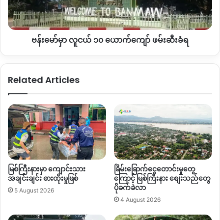
ကျောင်း
ကျော်
သလို
TNLA
နဲ့
စစ်ရေးအခြေအနေတင်းမာနေတာလည်း
ဖြစ်ပါ
တွေ
ဖမ်းဆီး
တယ်။
ကို
ခံရ
ပိတ်
ဗန်းမော်မှာ လူငယ် ၁၀ ယောက်ကျော် ဖမ်းဆီးခံရ
စစ်ကောင်စီတပ်
ပစ်ခတ်ခံရတိုင်း အရပ်သားပြည်သူများ နေ
ထား
ရ
တဲ့
ကျေးရွာတွေထဲလက်နက်ကြီးဆက်တိုက်
ရမ်းတမ်းပစ်ခတ်လျက်
ရှိတာကြောင့်
အရပ်သားပြည်သူထိခိုက်သေဆုံးမှု
ဆက်တိုက်ရှိနေ
Related Articles
သလို
စစ်တပ်လက်နက်ကြီးပစ်ခတ်တိုင်း
ဒေသခံပြည်သူများ
စိုးရိမ်
ကြောက်ရွံ့လျက်
နေနေကြရတယ်လို့
ပြောပါတယ်။
Copy URL
မြစ်ကြီးနားမှာ ကျောင်းသား
ခြိမ်းခြောက်ငွေတောင်းမှုတွေ
အချင်းချင်း ဓားထိုးမှုဖြစ်
ကြောင့် မြစ်ကြီးနား စျေးသည်တွေ
ပိုခက်ခဲလာ
5 August 2026
4 August 2026