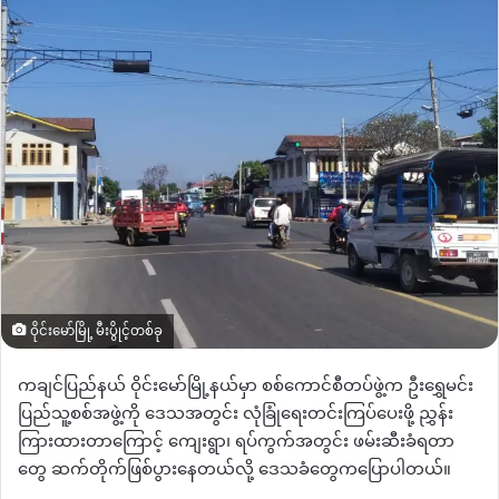
ဝိုင်းမော်မြို့ မီးပွိုင့်တစ်ခု
ကချင်ပြည်နယ် ဝိုင်းမော်မြို့နယ်မှာ စစ်ကောင်စီတပ်ဖွဲ့က ဦးရွှေမင်း
ပြည်သူ့စစ်အဖွဲ့ကို ဒေသအတွင်း လုံခြုံရေးတင်းကြပ်ပေးဖို့ ညွှန်း
ကြားထားတာကြောင့် ကျေးရွာ၊ ရပ်ကွက်အတွင်း ဖမ်းဆီးခံရတာ
တွေ ဆက်တိုက်ဖြစ်ပွားနေတယ်လို့ ဒေသခံတွေကပြောပါတယ်။