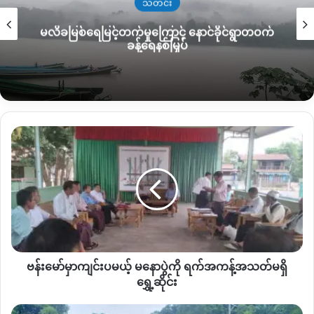
သတင်း
အဲဒါကြောင့် ဝိုင်းမော်နေရာမှာ စစ်ဆေးရေးအရမ်းတင်းကြပ် လာ
မလိခမြစ်ရေမြင့်တက်မှုကြောင့် နောင်ခိုင်ရွာတဝက်
တယ်။ ပြီးရင် ဖမ်းဆီးခံရတဲ့ သူတွေလည်း ဆက်တိုက်ဖြစ်နေ
ခန့်ရေနစ်မြှပ်
တယ်”
လို့ပြောပါတယ်။
လက်ရှိ ဦးရွှေမင်းပြည်သူ့စစ်အဖွဲ့တွေက ဝိုင်းမော်မြို့ပေါ် ပြည်သူ့စစ်
တပ်စခန်းနေရာရှိတဲ့ ဝူယာန်၊ လမြန်၊ မုတ်ကြိတ်၊ အောင်မြေ(၁)၊(၂)
စတဲ့ကျေးရွာ ရပ်ကွက်နေရာတွေမှာ လုံခြုံရေးအကြာင်းပြုပြီးတော့
ဗန်း
သွားလာလှုပ်ရှားပြီး နေအိမ်တွေကို ဝင်ရောက်ဖမ်းဆီးတာတွေ
မော်
လုပ်ဆောင်နေတယ်လို့ သိရပါတယ်။
မှာ
ကျင်းပ
မယ့် မနော
ပြီးခဲ့တဲ့ အောက်တိုဘာလ ၁၃ ရက်ကနေ ၁၉ ရက်နေ့အထိ
ပွဲ
ပြည်သူ့စစ်လက်အောက်မှာ ဖမ်းဆီးခံရသူ ၄ ယောက်အထိရှိခဲ့ပြီး
ကို ရက်
ဖမ်းဆီးခံရတဲ့ တစ်ချို့ကို စစ်ကောင်စီရဲ့ စစ်ကြောရေးကို ပို့ဆောင်
အကန့်အသတ်
လိုက်ပြီး တစ်ချို့ကိုတော့ ဝူယန်ပြည်သူ့စစ်စခန်းမှာ ဖမ်းဆီးထား
မ
တယ်လို့ဒေသခံတွေကပြောပါတယ်။
ဗန်းမော်မှာကျင်းပမယ့် မနောပွဲကို ရက်အကန့်အသတ်မရှိ
ရှိ
ရွှေ့ဆိုင်း
ရွှေ့ဆိုင်း
ဖမ်းဆီးခံရတဲ့ ၄ ယောက်ထဲမှာ အောက်တိုဘာလ ၁၃ ရက်နေ့ မှာ လ
ကား