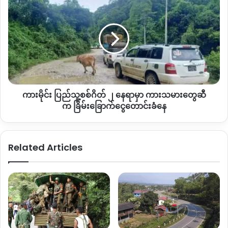
မြန်ကျေးရွာက အမျိုးသမီး ၂ ယောက် ဖမ်းဆီးခံရပြီး အဲဒီ
မိုင်း
အမျိုးသမီး ၂ ယောက်ကို မြောက်ပိုင်းတိုင်း စစ်ဌာနချုပ်ကို ပို့ဆောင်
ပြည်သူ့စစ်
လိုက်ပြီး ကျန် ၂ ယောက်မှာ မုန်ကြိတ်ကျေးရွာက အသက် ၁၇ နှစ်
ဂိတ်
အရွယ် အမျိုးသား ၂ ယောက်ဖြစ်တယ်လို့ သိရပါတယ်။
၂
နေရာ
မှာ
ရွှေမင်းပြည်သူ့စစ်အဖွဲ့တွေဟာ ရပ်ကွက်ဒေသအလိုက် ကချင်
ကား
လွတ်လပ်ရေးတပ်မတော် KIA နဲ့ဆက်နွယ်ပတ်သက်မှုရှိတဲ့ သူတွေ
သမား
ကို လိုက်လံဖမ်းဆီးနေတာတွေလုပ်ဆောင်နေပြီး ညအချိန်မှာ
ကားမိုင်း ပြည်သူ့စစ်ဂိတ် ၂ နေရာမှာ ကားသမားတွေဆီ
တွေ
ရပ်ကွက်အတွင်း သေနတ်ပစ်ဖောက်တာတွေ၊ ဆဲဆိုခြိမ်းခြောက်တွေ
ဆီက ခြိမ်းခြောက်
က ခြိမ်းခြောက်ငွေတောင်းခံနေ
တာတွေ လုပ်ဆောင်နေတယ် ဒေသခံတွေကပြောပါတယ်။
ငွေ
တောင်းခံ
နေ
အောက်တိုဘာလ ၁၃ ရက်နေ့ ဒေသခံ ၄ ယောက် ဖမ်းဆီးမှုမတိုင်မှီ
Related Articles
ဝူယာန်ပြည်သူ့စစ်စခန်းကို KIA နဲ့ ပြည်သူ့စစ်တပ်ဖွဲ့တွေက ဒရုန်းနဲ့
ဗုံး ၃ ကြိမ်ထက်မနည်း သွားရောက်တိုက်ခိုက်ခဲ့တာတွေလည်းရှိခဲ့
တာကြောင့် အခုလို ဖမ်းဆီးမှုတွေ ဆက်တိုက်လုပ်ဆောင်လာတာ
ဖြစ်တယ်လို့ ဝူယန်ဒေသခံတစ် ယောက်လည်း အခုလိုပြောပြပါ
တယ်။