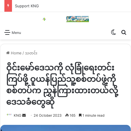
Support KNG
Switch
Se
Menu
Home
/
သတင်း
ဝိုင်းမော်ဒေသကို လုံခြုံရေးတင်း
ကြပ်ဖို့ ဝူယန်ပြည်သူ့စစ်တပ်ဖွဲ့ကို
စစ်တပ်က ညွှန်ကြားထားတယ်လို့
ဒေသခံတွေဆို
Send
KNG
24 October 2023
165
1 minute read
an
email