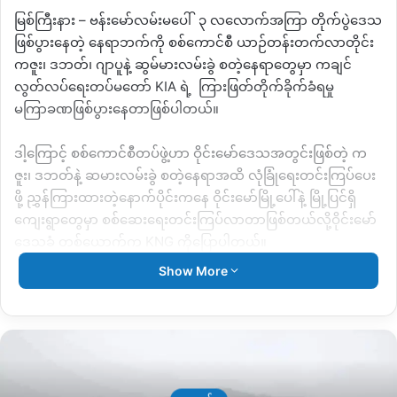
မြစ်ကြီးနား – ဗန်းမော်လမ်းမပေါ် ၃ လလောက်အကြာ တိုက်ပွဲဒေသ
ဖြစ်ပွားနေတဲ့ နေရာဘက်ကို စစ်ကောင်စီ ယာဉ်တန်းတက်လာတိုင်း
ကဇူး၊ ဒဘတ်၊ ဂျာပူနဲ့ ဆွမ်မားလမ်းခွဲ စတဲ့နေရာတွေမှာ ကချင်
လွတ်လပ်ရေးတပ်မတော် KIA ရဲ့ ကြားဖြတ်တိုက်ခိုက်ခံရမှု
မကြာခဏဖြစ်ပွားနေတာဖြစ်ပါတယ်။
ဒါ့ကြောင့် စစ်ကောင်စီတပ်ဖွဲ့ဟာ ဝိုင်းမော်ဒေသအတွင်းဖြစ်တဲ့ က
ဇူး၊ ဒဘတ်နဲ့ ဆမားလမ်းခွဲ စတဲ့နေရာအထိ လုံခြုံရေးတင်းကြပ်ပေး
ဖို့ ညွှန်ကြားထားတဲ့နောက်ပိုင်းကနေ ဝိုင်းမော်မြို့ပေါ်နဲ့ မြို့ပြင်ရှိ
ကျေးရွာတွေမှာ စစ်ဆေးရေးတင်းကြပ်လာတာဖြစ်တယ်လို့ဝိုင်းမော်
ဒေသခံ တစ်ယောက်က KNG ကိုပြောပါတယ်။
Show More
“ရွှေမင်းပြည်သူ့စစ်အဖွဲ့တွေကိုတော့ ဝိုင်းမော်ကနေ ဒဘတ်နေရာ
ဘက်အထိ လုံးခြုံရေးယူပေးဖို့ စစ်ကောင်စီကနေ ညွှန်ကြားထား
တယ်လို့ ကြားတယ်။ ပြီးရင် ဝူယန်ကနေ ကန်ပိုင်အထိဘက်ပါတယ်
လို့ပြောပါတယ်။ အဓိကတော့ ၃ လလောက်တိုက်ပွဲဖြစ်နေတဲ့ နေရာ
ဘက်ကို စစ်ကောင်စီတွေ တက်လာတိုင်း KIA က အမြဲတမ်းဝင်
တိုက်တာတွေ လုပ်တော့ အဲဒီနယ်မြေတွေကို ထိန်းချုပ်ဖို့ပြောတယ်။