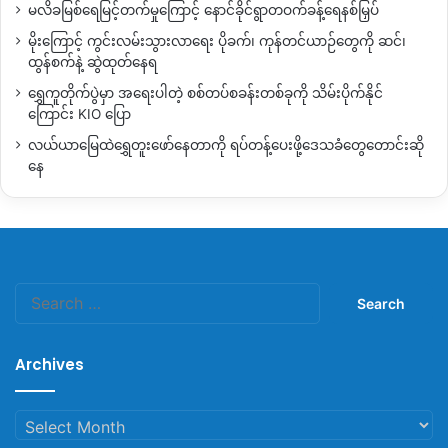
ဆောင်သွားတာရှိခဲ့တာကြောင့် ဖမ်းဆီးခံရတဲ့ တစ်ချို့မှာ
မလိခမြစ်ရေမြင့်တက်မှုကြောင့် နောင်ခိုင်ရွာတဝက်ခန့်ရေနစ်မြှပ်
စစ်ကြောင်းထဲ မိုင်းနင်းမိပြီး ထိခိုက်ဒဏ်ရာရရှိခဲ့တဲ့သူတွေလည်းရှိပါ
မိုးကြောင့် ကွင်းလမ်းသွားလာရေး ပိုခက်၊ ကုန်တင်ယာဉ်တွေကို ဆင်၊
တယ်။
ထွန်စက်နဲ့ ဆွဲထုတ်နေရ
ရွှေကူတိုက်ပွဲမှာ အရေးပါတဲ့ စစ်တပ်စခန်းတစ်ခုကို သိမ်းပိုက်နိုင်
By – နော်ထွယ့်(ဟူးကောင့်)
ကြောင်း KIO ပြော
လယ်ယာမြေထဲရွှေတူးဖော်နေတာကို ရပ်တန့်ပေးဖို့ဒေသခံတွေတောင်းဆို
နေ
Copy URL
Search
for:
Archives
Archives