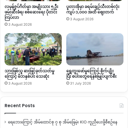
“အဲဒီ ၁၃ ရက်နေ့မရောက်ခင်မှာ ဝူယာန်ပြည်သူ့စစ်စခန်း
လမုန်ဇွပ်ဂိတ်မှာ အမျိုးသား ၅ ဦး
ပူတာအိုမှာ ခရမ်းချဉ်သီးတစ်လုံး
ကို KIA နဲ့ PDF တွေက ဒရုန်းနဲ့လာပစ်သေးတယ်။ အဲတုန်းက စခန်း
ဖမ်းဆီးခံရ၊ စစ်ဆေးရေး ပိုတင်း
ကျပ် ၁,၀၀၀ အထိ ဈေးတက်
ထိခိုက်သွားတာနဲ့ပတ်သက်ပြီးတော့ အသေးစိတ်က မသိလိုက်ရ
ကြပ်လာ
3 August 2026
ဘူး။ နောက် ၂ ရက်လောက်ဆို ဖမ်းဆီးတာတွေ ရှိလာပြီးလေ။ သူတို့
3 August 2026
က ရွာထဲမှာ KIA နဲ့ ပတ်သက်တဲ့သူတွေကိုပါ အကုန်ဖမ်းလာတာ။
အခုဖမ်းသွားတဲ့ သူတွေကိုလည်း KIA နဲ့ ပတ်သက်တယ်လို့ပြောပြီး
ဖမ်းသွားကြတာ”
လို့ပြောပြပါတယ်။
အခုလို ပြည်သူ့စစ်တပ်ဖွဲ့တွေက ဝိုင်းမော်မြို့တွင်း မြို့ပြင် ညတိုင်း
လိုလို အင်အား အများအပြားနဲ့ လုံးခြုံရေးတင်းကြပ် ထားပြီး ပြည်
သားဖြစ်သူ ဓားဖြင့်ခုတ်သတ်မှု
ရွှေတူးဖော်မှုကြောင့် စိုက်ပျိုး
သူနေအိမ်တွေကို တစ်အိမ်ဆင်း တစ်အိမ်တက် စစ်ဆေးမှုတွေ
ကြောင့် မိဘနှစ်ပါး သေဆုံး
ပြီး စပါးတွေရေနစ်မြုပ်ပျက်စီး
ဆက်တိုက်လုပ်ဆောင်နေတာကြောင့် KIA နဲ့ ဆက်နွယ်မှုရှိတဲ့ ပြည်
3 August 2026
31 July 2026
သူတစ်ချို့က ထွက်ပြေးတိမ်းရှောင်နေတာတွေရှိတယ်လို့ သူကဆက်
ပြောပါတယ်။
Recent Posts
ပြီးခဲ့တဲ့ စက်တင်ဘာလမှာလည်း တိုက်ပွဲကြောင့် တိမ်းရှောင်လာတဲ့
ကဇူး၊ ဒဘတ် စစ်ရှောင်တစ်ချို့ကို တိမ်းရှောင်နေတဲ့ နေရာကနေ
ရေဘေးကြောင့် အိမ်ထောင်စု ၇ စု အိမ်ခြေမဲ့၊ KIO ကူညီပေးဖို့စီစဉ်နေ
တိုက်ပွဲဖြစ်ပွားနေတဲ့ နေရာကို လူသာားဒိုင်းအသုံးပြုဖို့ ဖမ်းဆီးခေါ်