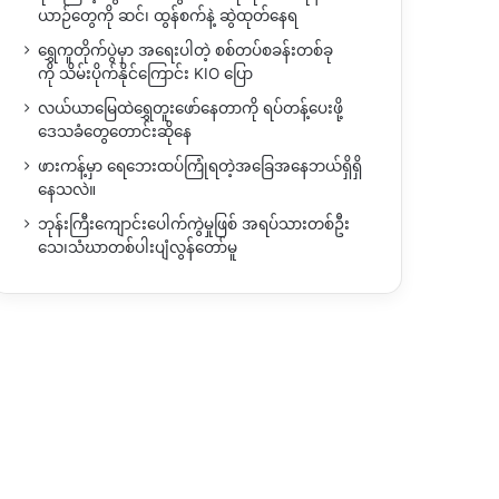
ယာဉ်တွေကို ဆင်၊ ထွန်စက်နဲ့ ဆွဲထုတ်နေရ
ရွှေကူတိုက်ပွဲမှာ အရေးပါတဲ့ စစ်တပ်စခန်းတစ်ခု
ကို သိမ်းပိုက်နိုင်ကြောင်း KIO ပြော
လယ်ယာမြေထဲရွှေတူးဖော်နေတာကို ရပ်တန့်ပေးဖို့
ဒေသခံတွေတောင်းဆိုနေ
ဖားကန့်မှာ ရေဘေးထပ်ကြုံရတဲ့အခြေအနေဘယ်ရှိရှိ
နေသလဲ။
ဘုန်းကြီးကျောင်းပေါက်ကွဲမှုဖြစ် အရပ်သားတစ်ဦး
သေ၊သံဃာတစ်ပါးပျံလွန်တော်မူ