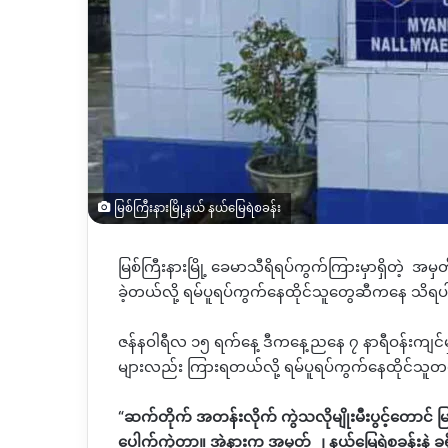
မြစ်ကြီးနားမြို့နယ် နယ်မြေရဲစခန်း
မြစ်ကြီးနားမြို့ ခေမာသီရိရပ်ကွက်ကြားမှာရှိတဲ့
အမှတ
ခဲ့တယ်လို့ ရမ်ပူရပ်ကွက်နေထိုင်သူတွေဆီကနေ သိရ
ဇန်နဝါရီလ ၁၅ ရက်နေ့ ဒီကနေ့ညနေ ၇ နာရီဝန်းကျင်
များလည်း ကြားရတယ်လို့ ရမ်ပူရပ်ကွက်နေထိုင်သ
“
ဆက်တိုက် အတန်းလိုက် ကွဲသလိုမျိုးမီးပွင့်တောင် 
ပေါက်ကွဲတာ။ အဲနားက အမှတ် ၂ နယ်မြေရဲစခန်းနဲ့ ခရ