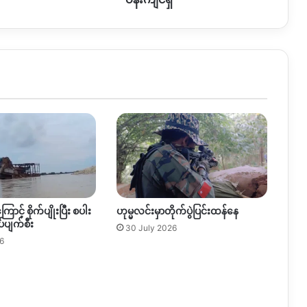
ကြောင့်
ဖမ်းဆီး
ခံ
ရသူ
၂၅၀
ဦး
ဝန်းကျင်
ရှိ
ြောင့် စိုက်ပျိုးပြီး စပါး
ဟုမ္မလင်းမှာတိုက်ပွဲပြင်းထန်နေ
်ပျက်စီး
30 July 2026
6