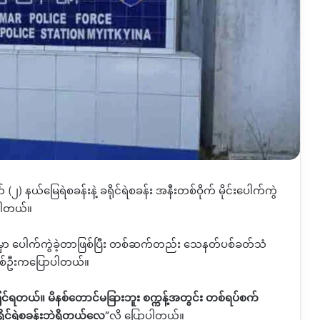
်
(
၂
)
နယ်မြေရဲစခန်းနဲ့ ခရိုင်ရဲစခန်း အနီးတစ်ဝိုက် မိုင်းပေါက်ကွဲ
ပါတယ်။
မှာ ပေါက်ကွဲခဲ့တာဖြစ်ပြီး တစ်ဆက်တည်း သေနတ်ပစ်ခတ်သံ
ူတစ်ဦးကပြောပါတယ်။
မြင်ရတယ်။ မိနစ်တောင်မခြားဘူး စက္ကန့်အတွင်း တစ်ရပ်စက်
ိုင်ရဲစခန်းဘဲရှိတယ်လေ
”
လို့ ပြောပါတယ်။