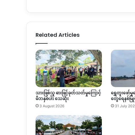
Related Articles
သားဖြစ်သူ ဓားဖြင့်ခုတ်သတ်မှုကြောင့်
ရွှေတူးဖော်မှုက
မိဘနှစ်ပါး သေဆုံး
တွေရေနစ်မြုပ
3 August 2026
31 July 202