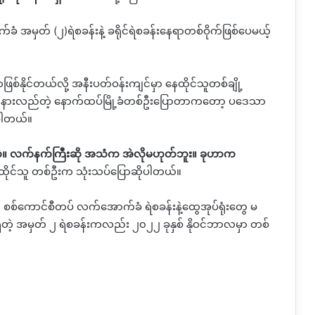
က်ခံ အမှတ်
(
၂
)
ရဲစခန်းနဲ့ ခရိုင်ရဲစခန်းနေရာတစ်ဝိုက်ဖြစ်ပေမယ့်
စ်နိုင်တယ်လို့
‌
အနီးပတ်ဝန်းကျင်မှာ နေထိုင်သူတစ်ချို့
ိနားလည်တဲ့ နောက်ထပ်မြို့ခံတစ်ဦးပြောတာ‌ကတော့ ပဒေသာ
ိုပါတယ်။
ံစံဘဲ။ လက်နက်ကြီးဆို အသံက အဲလိုမဟုတ်ဘူး။ ခုဟာက
ေထိုင်သူ တစ်ဦးက သုံးသပ်ပြောဆိုပါတယ်။
် စစ်ကောင်စီတပ် လက်အောက်ခံ ရဲစခန်းနဲ့ထွေအုပ်ရုံးတွေ မ
ှိတဲ့ အမှတ် ၂ ရဲစခန်းကလည်း ၂၀၂၂ ခုနှစ် နိုဝင်ဘာလမှာ တစ်