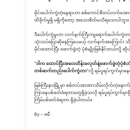
မိုင်းပေါက်ကွဲတဲ့နေရာဟာ စစ်ကောင်စီတပ်လက်အော
ထိခိုက်မှုရှိ မရှိကိုတော့ အသေးစိတ်မသိရသေးပါဘူး။
ဒီပေါက်ကွဲမှုဟာ လက်နက်ကြီးကျရောက်ပေါက်ကွဲတာဖြ
သုံးသပ်‌ပြောဆိုနေကြပေမယ့် လက်နက်အကြောင်း သ
မိုင်းထောင်ပြီး ဖောက်ခွဲတဲ့ ပုံစံမျိုးဖြစ်နိုင်တယ်လို့ ဆ
“
ဒါက ထောင်ပြီးအဝေးထိန်းခလုတ်နဲ့ဖောက်ခွဲတဲ့ပု
တစ်ဆက်တည်းပေါက်ကွဲတာ
”
လို့
‌
ရမ်ပူရပ်ကွက်မှာန
မြစ်ကြီးနားမြို့မှာ စစ်တပ်အာဏာသိမ်းလိုက်တဲ့နောက
ကြာခနပစ်ခတ်ခံရတာတွေရှိခဲ့သလို ရမ်ပူရပ်ကွက်မှာရ
ကြိမ်ပစ်ခတ်ခံရတာ ရှိခဲ့ပါတယ်။
By – ဇမီ