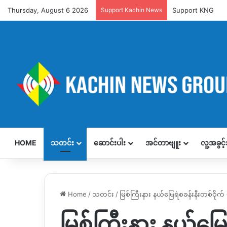
Thursday, August 6 2026
Support Kachin News
Support KNG
HOME
သတင်း
ဆောင်းပါး
အင်တာဗျူး
လူ့အခွင
Home
/
သတင်း
/
မြစ်ကြီးနား နယ်မြေရဲစခန်းနီးတစ်ဝိုက် မ
မြစ်ကြီးနား နယ်မြေရ