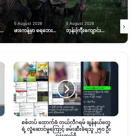
5 August 2026
5 August 2026
5 August
လယ်ယာမြေထဲရွှေတူးဖော်နေတာကို ရပ်တန့်ပေးဖို့ဒေသခံတွေတောင်းဆိုနေ
ဖားကန့်မှာ ရေဘေးထပ်ကြုံရတဲ့အခြေအနေဘယ်ရှိရှိနေသလဲ။
ဘုန်းကြီးကျောင်းပေါက်ကွဲမှုဖြစ် အရပ်သားတစ်ဦးသေ၊သံဃာတစ်ပါးပျံလွန်တော်မူ
စစ်တပ်
ထောက်ခံ
တယ်
လီ
ဂရမ်
ချန်
နယ်
တွေ
ရဲ့
စစ်တပ် ထောက်ခံ တယ်လီဂရမ် ချန်နယ်တွေ
လှုံ
ဆောင်
ရဲ့ လှုံဆောင်မှုကြောင့် ဖမ်းဆီးခံရသူ ၂၅၀ ဦး
မှု
ဝန်းကျင်ရှိ