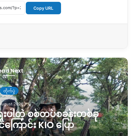
Copy URL
ead Next
တိုက်ပွဲ
August 2026
ရေးပါတဲ့ စစ်တပ်စခန်းတစ်ခု
ိုင်ကြောင်း KIO ပြော