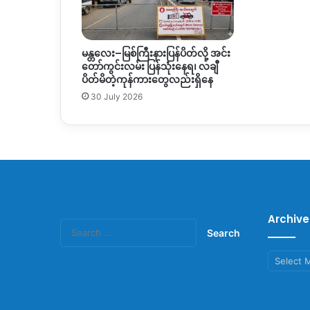
မန္တလေး–မြစ်ကြီးနားပြန်ပိတ်လို့ အင်း
တော်ကွင်းလမ်း ပြန်သုံးနေရ၊ လချီ
ပိတ်မိတဲ့ကုန်ကားတွေလည်းရှိနေ
30 July 2026
Archive
Search
for:
Archives