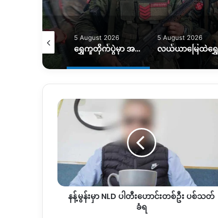
August 2026
5 August 2026
5 August 2026
မိုးကြောင့် ကွင်းလမ်းသွားလာရေး ပိုခက်၊ ကုန်တင်ယာဉ်တွေကို ဆင်၊ ထွန်စက်နဲ့ ဆွဲထုတ်နေရ
ရွှေကူတိုက်ပွဲမှာ အရေးပါတဲ့ စစ်တပ်စခန်းတစ်ခုကို သိမ်းပိုက်နိုင်ကြောင်း KIO ပြော
နန့်
မွန်း
မှာ
NLD
ပါ
တီး
ဟောင်း
တစ်
ဦး
နန့်မွန်းမှာ NLD ပါတီးဟောင်းတစ်ဦး ပစ်သတ်
ပစ်
သတ်
ခံရ
ခံရ