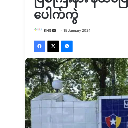
ပေါက်ကွဲ
Send
KNG
15 January 2024
an
Facebook
X
Messenger
email