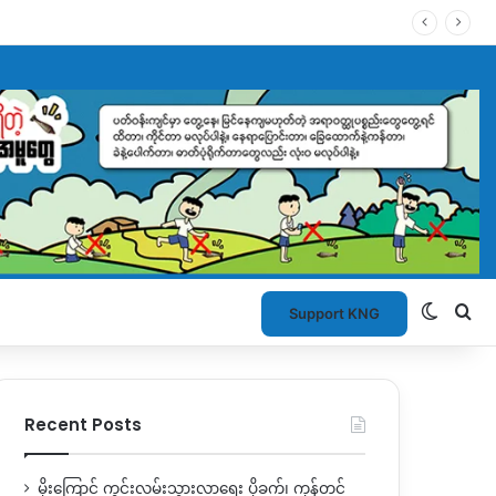
Switch
Se
Support KNG
Recent Posts
မိုးကြောင့် ကွင်းလမ်းသွားလာရေး ပိုခက်၊ ကုန်တင်