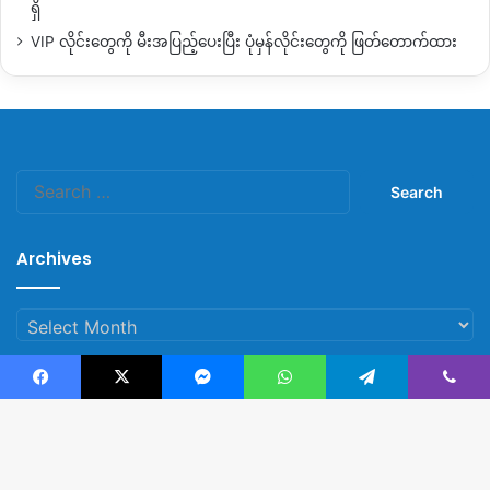
ရှိ
VIP လိုင်းတွေကို မီးအပြည့်ပေးပြီး ပုံမှန်လိုင်းတွေကို ဖြတ်တောက်ထား
Search
for:
Archives
Archives
Facebook
X
Messenger
WhatsApp
Telegram
Viber
© Copyright 2023, All Rights Reserved |
Kachin News Group
B