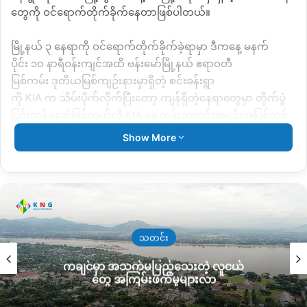
တွေကို
ဝင်ရောက်တိုက်ခိုက်နေတာဖြစ်ပါတယ်။
မြို့နယ်
၃
နေရာကို
ဝင်ရောက်တိုက်ခိုက်ခဲ့ရာမှာ
ဒီကနေ့
မနက်
ပိုင်း
၁၀
နာရီဝန်းကျင်အထိ
ဗန်းမော်မြို့နယ်
ဧရာဝတီ
မြစ်ကမ်း
ဒုတိယမြစ်ကျဉ်းနားမှာရှိတဲ့
စင်းခန်းရွာ
ကို
KIA
က
သိမ်းပိုက်လိုက်ပြီးတော့
ကျန်ရှိတဲ့နေရာတွေမှာ
တိုက်ပွဲ
ပြင်းထန်နေဆဲဖြစ်တယ်လို့
KIA
ရှေ့တန်းသတင်းအရင်းအမြစ်တစ်
ဦးက
KNG
ကိုပြောပါတယ်။
Show More
“
မိုးမောက်နဲ့
မံစီက
တိုက်ပွဲပြင်းထန်နေတုန်းပဲ။
မိုးမောက်မှာဆို
ရင်
မြို့တွင်းထဲမှာကို
တိုက်ပွဲဖြစ်ပွားနေတာ။
စင်းခန်းက
ရွာတစ်ခု
လုံးကို
သိမ်းထားပြီ။
တံတား
ဟိုဘက်ခြမ်း
ဒီဘက်ခြမ်း
စစ်တပ်
စခန်းအားလုံးကို
သိမ်းထားပြီ။
အခုက
ရွာအပြင်မှာရှိတဲ့
တာဝါတိုင်
စခန်းအနည်းငယ်ကျန်သေးတယ်
”
လို့ပြောပါတယ်။
သတင်း
ကချင်မှာ အသက်မပြည့်သေးတဲ့ လူငယ်
စင်းခန်းရွာထဲမှာအထိုင်ချထားတဲ့
ရဲစခန်းအပါ၊
တပ်စခန်းနေရာတွေ
တွေ အကြမ်းဖက်မှုများလာ
ကို
KIA
သိမ်းပိုက်ထားပြီ
လက်ရှိ
၁၀
နာရီဝန်းကျင်အထိ
ရွာ
အပြင်
တာဝါတိုင်တပ်စခန်းနေရာကို
အပြီးသတ်ရှင်းလင်းဖို့
တိုက်ပွဲ