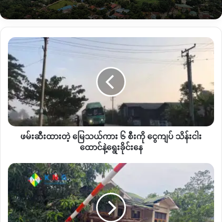
ဖြစ်ပွားနေဆဲဖြစ်တယ်လို့သိရပါတယ်။
မိုးမောက်မြို့မှာရှိတဲ့
စစ်ကောင်စီတပ်သားတွေ
အားလုံးနီးပါးခန့်
ဖမ်းဆီး
က
မြို့တွင်းရပ်ကွက်တွေမှာ
နေရာယူပုန်းရှောင်သွားတဲ့
ထား
အတွက်
မြို့တွင်းမှာတင်
၂
ဖက်တပ်
ပြင်းပြင်းထန်ထန်
တိုက်ပွဲ
တဲ့ မြေ
ဖြစ်ပွားနေတယ်လို့
သိရပါတယ်။
သယ်
ကား ၆ စီး
ကို ငွေ
KIA
တပ်တွေက
မိုးမောက်မြို့တွင်းတပ်ဖြစ်တဲ့
ခမရ
၄၃၇
တပ်ရင်း
ကျပ်
ကို
အပြီးသတ်သိမ်းပိုက်နိုင်ဖို့ရန်အတွက်
ထိုးစစ်ဆင်တိုက်ခိုက်နေ
သိန်း
တာဖြစ်ပြီး
စစ်တပ်နဲ့
မြို့တွင်း
၂
နေရာမှာ
တိုက်ပွဲဖြစ်ပွားနေတာဖြစ်
ငါး
ပါတယ်။
ဖမ်းဆီးထားတဲ့ မြေသယ်ကား ၆ စီးကို ငွေကျပ် သိန်းငါး
ထောင်
နဲ့
ထောင်နဲ့ရွေးခိုင်းနေ
ရွေး
မြို့တွင်းတိုက်ပွဲဖြစ်ပွားနေတဲ့
နေရာဘက်ကို
ဒီကနေ့
မနက်
ခိုင်း
စင်း
ပိုင်း
၈
နာရီလောက်မှာ
စစ်တပ်ဘက်ကနေ
ဂျက်လေယာဉ်
တစ်စီး
နေ
ခန်း
နဲ့
လာရောက်ဗုံးကြဲတိုက်ခိုက်တာတွေရှိခဲ့တာကြောင့်
မြို့တွင်းထိခိုက်
ရဲစခန်း
ပျက်စီးတာတွေရှိသလို
ဒေသခံတွေလည်း
ကိုယ်လွတ်ထွက်ပြေးနေ
နဲ့
ကြဆဲဖြစ်တယ်လို့
မိုးမောက်ဒေသခံတစ်ယောက်က
KNG
ကိုပြောပါ
ကာ
ကင်း
တယ်။