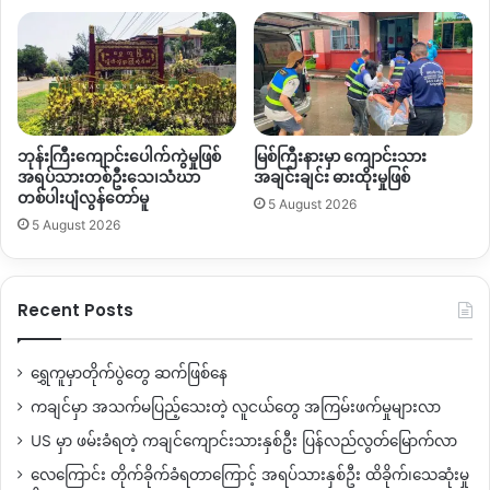
Copy URL
ဘုန်းကြီးကျောင်းပေါက်ကွဲမှုဖြစ်
မြစ်ကြီးနားမှာ ကျောင်းသား
အရပ်သားတစ်ဦးသေ၊သံဃာ
အချင်းချင်း ဓားထိုးမှုဖြစ်
တစ်ပါးပျံလွန်တော်မူ
5 August 2026
5 August 2026
Recent Posts
ရွှေကူမှာတိုက်ပွဲတွေ ဆက်ဖြစ်နေ
ကချင်မှာ အသက်မပြည့်သေးတဲ့ လူငယ်တွေ အကြမ်းဖက်မှုများလာ
US မှာ ဖမ်းခံရတဲ့ ကချင်ကျောင်းသားနှစ်ဦး ပြန်လည်လွတ်မြောက်လာ
လေကြောင်း တိုက်ခိုက်ခံရတာကြောင့် အရပ်သားနှစ်ဦး ထိခိုက်၊သေဆုံးမှု