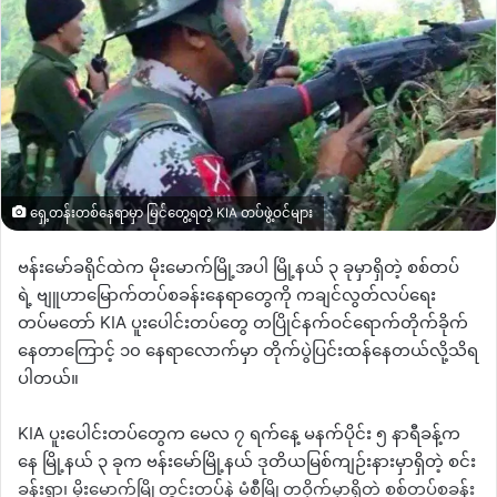
ရှေ့တန်းတစ်နေရာမှာ မြင်တွေ့ရတဲ့ KIA တပ်ဖွဲ့ဝင်များ
ဗန်းမော်ခရိုင်ထဲက
မိုးမောက်မြို့အပါ
မြို့နယ်
၃
ခုမှာရှိတဲ့
စစ်တပ်
ရဲ့
ဗျူဟာမြောက်တပ်စခန်းနေရာတွေကို
ကချင်လွတ်လပ်ရေး
တပ်မတော်
KIA
ပူးပေါင်းတပ်တွေ
တပြိုင်နက်ဝင်ရောက်တိုက်ခိုက်
နေတာကြောင့်
၁၀
နေရာလောက်မှာ
တိုက်ပွဲပြင်းထန်နေတယ်လို့သိရ
ပါတယ်။
KIA
ပူးပေါင်းတပ်တွေက
မေလ
၇
ရက်နေ့
မနက်ပိုင်း
၅
နာရီခန့်က
နေ
မြို့နယ်
၃
ခုက
ဗန်းမော်မြို့နယ်
ဒုတိယမြစ်ကျဉ်းနားမှာရှိတဲ့
စင်း
ခန်းရွာ၊
မိုးမောက်မြို့တွင်းတပ်နဲ့
မံစီမြို့တဝိုက်မှာရှိတဲ့
စစ်တပ်စခန်း