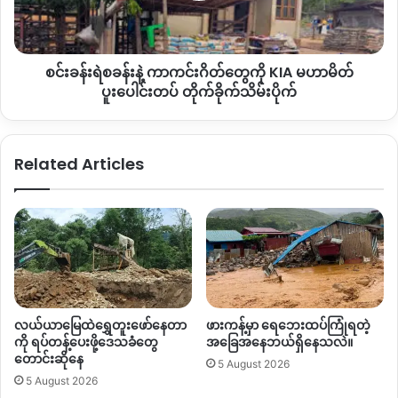
ဂိတ်
တွေ
“
တိုက်ပွဲက
ဒီကမနက်
၆
နာရီလောက်ကဖြစ်ပြီ။
ပြည်သူတစ်ချို့
ကို
က
ထွက်ကြပြီလို့
ပြောတယ်။
တစ်ချို့က
မြို့ထဲမှာ
ကျန်နေသေး
စင်းခန်းရဲစခန်းနဲ့ ကာကင်းဂိတ်တွေကို KIA မဟာမိတ်
KIA
တယ်လို့လည်းကြားတယ်။
အားလုံးက
တစ်ကွဲတပြားဖြစ်ကုန်ပြီ။
မဟာမိတ်
ပူးပေါင်းတပ် တိုက်ခိုက်သိမ်းပိုက်
စစ်သားတွေအကုန်လုံးက
မြို့ထဲကို
ဝင်ပြေးသွားပြီဖြစ်တဲ့
ပူးပေါင်း
တပ်
အတွက်
မြို့ထဲမှာလည်း
တိုက်ပွဲတွေဖြစ်နေပြီ
”
လို့ပြောပါတယ်။
တိုက်ခိုက်
Related Articles
သိမ်းပိုက်
မံစီမြို့မှာလည်း
ဒီကနေ့
မနက်ပိုင်း
၁၀
နာရီဝန်းကျင်အထိ
စစ်
ကောင်စီတပ်စခန်းတွေကို
သိမ်းပိုက်နိုင်ခြင်းမရှိသေးဘဲ
မံ
စီ
ခမရ
၆၀၁
တပ်ရင်းအနောက်မှာရှိတဲ့
ကာကင်းတပ်စခန်းကြီး
နေရာမှာ
၂
ဖက်တပ်အပြန်အလှန်
တိုက်ပွဲပြင်းထန်နေဆဲဖြစ်တယ်လို့
မံစီဒေသခံတွေကပြောပါတယ်။
လက်ရှိတိုက်ပွဲဖြစ်ပွားနေတဲ့
မြို့နယ်
၃
နေရာမှာ
တိုက်ပွဲပြင်းထန်နေ
လယ်ယာမြေထဲရွှေတူးဖော်နေတာ
ဖားကန့်မှာ ရေဘေးထပ်ကြုံရတဲ့
ဆဲဖြစ်တာကြောင့်
ထိခိုက်သေဆုံးမှုအသေးစိတ်ကို
သိရှိဖို့ရန်
ခက်ခဲ
ကို ရပ်တန့်ပေးဖို့ဒေသခံတွေ
အခြေအနေဘယ်ရှိနေသလဲ။
နေဆဲဖြစ်ပါတယ်။
တောင်းဆိုနေ
5 August 2026
5 August 2026
By – နော်ထွယ့်(ဟူးကောင့်)