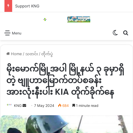
Support KNG
Switch
Se
Menu
Home
/
သတင်း
/
တိုက်ပွဲ
မိုးမောက်မြို့အပါ မြို့နယ် ၃ ခုမှာရှိ
တဲ့ ဗျူဟာမြောက်တပ်စခန်း
အားလုံးနီးပါး KIA တိုက်ခိုက်နေ
Send
KNG
7 May 2024
684
1 minute read
an
email