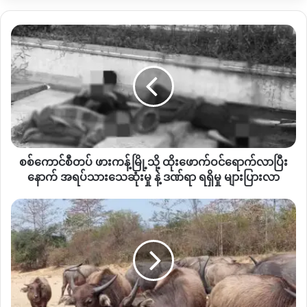
ကတော့
အရှေ့မြောက်ဒေသ
(
ချီဖွေ
၊
ပန်ဝါဒေသ
)
မှာ
၇ကျောင်း၊
တပ်မဟာ၉
(
ဖားကန့်ဒေသ
)
၃ကျောင်း၊
တပ်မဟာ၁၁
(
မန်းဝင်းကြီး
စစ်
ဒေသ
)
ဘက်မှာတော့
၁၅ကျောင်း၊
,
ဗဟိုဌာကချုပ်ဒေသ
ဒေသ
ကောင်စီ
တစ်ဝိုက်
၈ကျောင်း၊
တပ်မဟာ၁
မြောက်ပိုင်းဒေသ
(
ဆွမ်ပရာဘွ
တပ်
မ်
)
ဘက်မှာတော့၂ကျောင်းထိ
တိုးချဲ့ဖွင့်လှစ်ထားပါတယ်။
မူလတန်း
ဖား
ကန့်
ကျောင်းတော့
အရမ်းများတော့
အတိအကျ
မသိဘူး
၆၀
ဝန်းကျင်
မြို့
လောက်တော့
ရှိမယ်ထင်တယ်။
သို့
ထိုး
မေး။ ။ ဒီနှစ်ကျောင်းတက်မယ့်သူတွေအနေနဲ့ကော
ကျောင်းအပ်ခ
ဖောက်
တွေသွင်းရလားဗျ
အဲတာနဲ့
ပက်သက်ပြီးတော့မှကော
ဘယ်လိုညွှန်
စစ်ကောင်စီတပ် ဖားကန့်မြို့သို့ ထိုးဖောက်ဝင်ရောက်လာပြီး
ဝင်
ကြားထားလဲ။
ရောက်လာ
နောက် အရပ်သားသေဆုံးမှု နဲ့ ဒဏ်ရာ ရရှိမှု များပြားလာ
ပြီး
နောက်
ဝါ
ဖြေ။ ။ ကျောင်းအပ်ခဆိုတာက
ကျွန်တော်တို့အနေနဲ့
ကျောင်းခန်း
အရပ်သား
ရာ
မှာ
လိုအပ်တဲ့ဟာသုံးဖို့အတွက်
လုံလုံလောက်လောက်တော့
မပေးနိုင်
သေဆုံး
ဇွ
ဘူး။ဒါကြောင့်
ကျောင်းတိုင်းမှာ
ကျောင်းကော်မတီဆိုတာရှိတယ်။
မှု
ပ်
အဲဒီကျောင်းကော်မတီကနေပြီးတော့
ကျောင်းသားတစ်ဦးကို
နဲ့
ကျေးရွာ
ဒဏ်ရာ
မှာ
တော့
ဘယ်လောက်လေးတော့
ထည့်ဝင်ခိုင်းရအောင်ဆိုပြီး
ဆုံးဖြတ်
ရရှိ
ကူးစက်ရောဂါ
တာမျိုးတော့
ရှိပါတယ်။
လုံးဝပိုက်ဆံ
မကောက်ဘဲ
ကျောင်းတက်
မှု
ကြောင့်