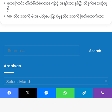
ထားတဲ့
ကျောင်းတွေမှာလည်း
အဲလိုဘဲ
ဝတ်ဆင်ဖို့
ညွှန်ကြားထားပေ
လေကြောင်း တိုက်ခိုက်ခံရတာကြောင့် အရပ်သားနှစ်ဦး ထိခိုက်၊သေဆုံးမှု
ရှိ
မယ့်လည်း
ကျောင်းနဲ့အဆင်ပြေပြီး
တူညီစွာဖြစ်စေဖို့
ကျောင်း
ကော်မတီတွေက
ဆုံးဖြတ်ပြီး
သင့်တော်တဲ့
ဝတ်စုံတွေ
ပြန်ဝတ်တာ
VIP လိုင်းတွေကို မီးအပြည့်ပေးပြီး ပုံမှန်လိုင်းတွေကို ဖြတ်တောက်ထား
တွေလည်း
ရှိပါတယ်။
ကျွန်တော်တို့ရဲ့
ခခူးလုံချည်နဲ့
အင်္ကျီဖြူကို
ဘဲ
ဝတ်ရမယ်လို့တော့
အတင်းတော့မလုပ်ခိုင်းဘူးပေါ့။
မေး။ ။
KIO
ပညာရေးဌာနဘက်က
လက်လှမ်းမမှီတဲ့
နေရာဒေသ
တွေမှာ
NUG
ပညာရေးဌာနတွေနဲ့
ဘယ်လိုပူးပေါင်းဆောင်ရွက်လဲ။
Search
for:
ဖြေ။ ။ ကျွန်တော်တို့
ကေအိုင်အိုနဲ့
KED
ကနေပြီးတော့ဘဲ
ကျောင်း
အားလုံးကို
ဖွင့်လှစ်နိုင်ဖို့
မနိုင်ဘူး။အခုတောင်
ကျောင်းတွေက
၆
ရာ
Archives
ကျော်နေပြီ။
ကေအိုင်အိုအစိုးရကနေပြီးတော့လည်း
အဆင်သင့်မ
ဖြစ်သေးတဲ့အတွက်
NUG
က
မြို့နယ်ဘုတ်အဖွဲ့တွေကို
သူတို့
Archives
ရဲ့
သင်ရိုးအတိုင်း
ကျောင်းတွေဖွင့်လှစ်ပြီး
သင်ခိုင်းထားပါတယ်။
သင်ထားခိုင်းတယ်ဆိုပေမယ့်လည်း
သူတို့နဲ့
တိုင်ပင်ဆွေးနွေးရမယ့်
ဟာတွေလည်း
ရှိပါသေးတယ်။
ကျွန်တော်တို့ဘက်ကလည်း
အရမ်း
Facebook
X
Messenger
WhatsApp
Telegram
Viber
© Copyright 2023, All Rights Reserved |
Kachin News Group
ထိန်းချုပ်တာမျိုးမဟုတ်ဘဲ
ကျောင်းကော်မတီတွေ
ဒေသခံတွေ
လိုလားတဲ့
ကျောင်းကို
ဖွင့်လှစ်ထားခိုင်းပါတယ်။
ကလေးတွေ