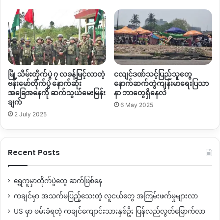
မေး။ ။ လက်ရှိအချိန်ထိ
ကျန်တဲ့အတန်းတွေ
သင်ရိုးအသစ်တွေ
ကို
မသင်ကြားနိုင်သေးတာက
ဘယ်လိုအခက်အခဲတွေရှိနေလဲ။
ဖြေ။ ။ အဆင်သင့်မဖြစ်သေးလို့ပေါ့။
အခုချိန်ထိလည်း
Grade-
6
အထိဘဲ
သင်ရိုးကဆွဲပြီးသေးတယ်။
ဒီသင်ရိုးအသစ်တောင်မှ
ဒီ
နှစ်၂၀၂၅
–
၂၆
စာသင်နှစ်ကျောင်းပိတ်တဲ့
အချိန်မှာမှသင်တန်းစပေး
မြို့သိမ်းတိုက်ပွဲ ၇ လခန့်မြင့်လာတဲ့
ငလျင်ဒဏ်သင့်ပြည်သူတွေ
ဖြစ်မှာပါ။
ကျွန်တော်တို့အနေနဲ့
တစ်ခါတည်းပြောင်းဖို့ခက်သေးတဲ့
ဗန်းမော်တိုက်ပွဲ နောက်ဆုံး
နောက်ဆက်တွဲကျန်းမာရေးပြသာ
အတွက်
အရင်က
သင်ရိုးအဟောင်းကိုဘဲ
သုံးနေသေးတာဖြစ်ပါ
အခြေအနေကို ဆက်သွယ်မေးမြန်း
နာ ဘာတွေရှိနေလဲ
ချက်
တယ်။
ဆယ်တန်းကနေစပြီးတော့
သင်ရိုးသစ်တွေနဲ့
အပြောင်းအလဲ
6 May 2025
2 July 2025
တွေ
လုပ်နေပါပြီ
၁၁
တန်းထိ
နောက်နှစ်ကတော့
၁၂
တန်းကိုပြန်လုပ်
မယ်။
နောက်နှစ်ကနေစပြီးတော့
KG Grade 1
တွေကိုလည်း
သင်ရိုး
အသစ်စသုံးတော့မှာဖြစ်ပါတယ်
”
။
Recent Posts
မေး။ ။ ကျောင်းဝတ်စုံကော
ဘယ်လိုပုံစံမျိုးဝတ်ဆင်ဖို့
စည်းကမ်း
ချမှတ်ထားလဲဗျ။
ရွှေကူမှာတိုက်ပွဲတွေ ဆက်ဖြစ်နေ
ကချင်မှာ အသက်မပြည့်သေးတဲ့ လူငယ်တွေ အကြမ်းဖက်မှုများလာ
ဖြေ။ ။ ကျောင်းဝတ်စုံကိုတော့
ကျွန်တော်တို့က
ကချင်ခခူးလုံချည်
US မှာ ဖမ်းခံရတဲ့ ကချင်ကျောင်းသားနှစ်ဦး ပြန်လည်လွတ်မြောက်လာ
နဲ့
အင်္ကျီဖြူဆိုပြီး
သတ်မှတ်ထားတာပေါ့။
အသစ်ပြန်တိုးချဲဖွင့်လှစ်