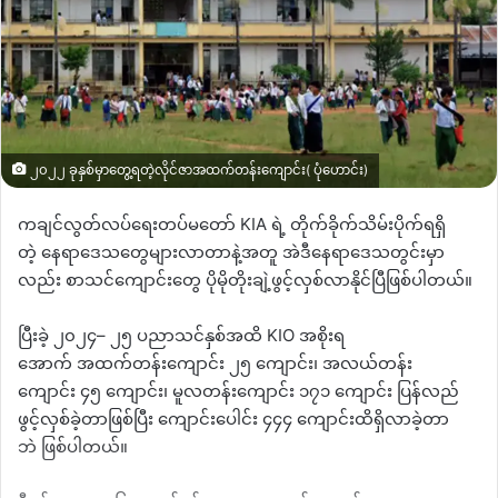
၂၀၂၂ ခုနှစ်မှာတွေ့ရတဲ့လိုင်ဇာအထက်တန်းကျောင်း( ပုံဟောင်း)
ကချင်လွတ်လပ်ရေးတပ်မတော်
KIA
ရဲ့
တိုက်ခိုက်သိမ်းပိုက်ရရှိ
တဲ့
နေရာဒေသတွေများလာတာနဲ့အတူ
အဲဒီနေရာဒေသတွင်းမှာ
လည်း
စာသင်ကျောင်းတွေ
ပိုမိုတိုးချဲ့ဖွင့်လှစ်လာနိုင်ပြီဖြစ်ပါတယ်။
ပြီးခဲ့
၂၀၂၄
–
၂၅
ပညာသင်နှစ်အထိ
KIO
အစိုးရ
အောက်
အထက်တန်းကျောင်း
၂၅
ကျောင်း၊
အလယ်တန်း
ကျောင်း
၄၅
ကျောင်း၊
မူလတန်းကျောင်း
၁၇၁
ကျောင်း
ပြန်လည်
ဖွင့်လှစ်ခဲ့တာဖြစ်ပြီး
ကျောင်းပေါင်း
၄၄၄
ကျောင်းထိရှိလာခဲ့တာ
ဘဲ
ဖြစ်ပါတယ်။