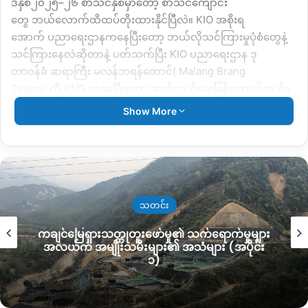
ဒီနှစ်၂၀၂၅
–
၂၆ စာသင်နှစ်မှာတော့
စာသင်ကျောင်း
တွေ
ဘယ်လောက်ထိထပ်တိုးထားနိုင်ပြီလဲ။
KIO
အစိုးရ
အောက်
ပညာရေးဌာနကနေပြီးတော့
ဘယ်လိုသင်ကြားမှုပုံစံတွေနဲ့
သင်ကြားနေလဲဆိုတာနဲ့
ပတ်သက်ပြီး
KIO
ပညာရေးဌာန
ဒု
တာဝန်ခံ
ဆရာကြီး
မလန်ဘရန်တောင်
( Malang Brang
Tawng)
ကို
KNG
ကနေပြီးတော့
ဆက်သွယ်မေးမြန်းထားပါတယ်။
Show More
မေး။ ။ ပထမဦးဆုံးအနေနဲ့
၂၀၂၅
–
၂၆ပညာသင်နှစ်
မှာ
စာသင်ကျောင်းတွေဘယ်လောက်ထိပြန်လည်တိုးချဲ့
ဖွင့်လှစ်
ထားနိုင်ပြီလဲ
ဆရာ။
ဖြေ။ ။ အထက်တန်းကျောင်းအနေနဲ့ကတော့
ကေအိုင်အို
ထိန်းချုပ်
သတင်း
ရာ
အရှေ့မြောက်ဒေသ
(
ချီဖွေ
ပန်ဝါ
ဒေသ
)
မှာ
အထက်တန်းကျောင်း
၂ကျောင်း၊
အနောက်တောင်
ကချင်မြေရှားသတ္တုတူးဖော်မှု၏ သက်ရောက်မှုများ
ဒေသ
(
တာမခံ၊ဆယ်ဇင်း
)
ဘက်
၂ကျောင်း၊
တပ်မဟာ၉
(
ဖားကန့်
အလယ်က အမျိုးသမီးများ၏ အသံများ (အပိုင်း
၁)
ဒေသ
)
၁ကျောင်း၊
တပ်မဟာ
၁၁
(
မန်းဝင်းကြီးဒေသ
)
မှာ
၅ကျောင်း၊
ကေအိုင်အို
ဗဟိုဌာနချုပ်
ဒေသတစ်ဝိုက်
၃ကျောင်းထိ
အသစ်
ပြန်လည်ဖွင့်လှစ်ထားတယ်။
အလယ်တန်းကျောင်း