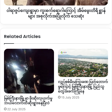
နိုင်အောင်
အရမ်းတော့
ကြိုးစားကြည့်ပေမယ့်
မဖြစ်နိုင်ဘူး။
များပြား
အိမ်
ကျွန်တော်တို့ရုံးက
ပိုက်ဆံက
လုံလောက်စွာ
မထုတ်ပေးနိုင်တဲ့
လာ
ဝါရာဇွပ်ကျေးရွာမှာ ကူးစက်ရောဂါကြောင့် အိမ်မွေးတိရိစ္ဆာန်
မွေး
အတွက်
ကျောင်းလည်ပတ်နိုင်ဖို့အတွက်တော့ကျောင်းသားတွေဆီ
တိ
များ အစုလိုက်အပြုံလိုက် သေဆုံး
က
နည်းနည်းပါးပါးတော့ကောက်ဖို့
လုပ်ထားပါတယ်။
ကျောင်း
ရိ
စ္
စာအုပ်တွေလည်း
တချို့
အလကားပေးလို့ရတဲ့ဟာတွေ
ရှိ
ဆာ
သလို
အလကားပေးလို့
မရတဲ့စာအုပ်တွေကိုတော့
ပရင့်ပြန်ရိုက်ရတဲ့
Related Articles
န်
အတွက်
ပရင့်တဲ့ကြေးကောက်တာတွေရှိပါတယ်။
များ
အစုလိုက်အပြုံလိုက်
မေး။ ။ ဒီနှစ်စာသင်နှစ်မှာက
ဘယ်လိုသင်ရိုးတွေကို
အသုံးပြု
သေဆုံး
ပြီး
သင်ကြားပေးနေလဲ။
ဖြေ။ ။ သင်ရိုးနဲ့
ပက်သက်ပြီးပြောရမယ်ဆိုရင်
KG
ကနေ
Grade
9
အထိတော့
အရင်က
သင်ရိုးအဟောင်းကိုဘဲ
ပြန်သုံးခိုင်းထား
လျှပ်စစ်မီးမကြာခဏ ပြတ်တောက်
တယ်။
၁၁
တန်းရဲ့
သင်ရိုးကိုကတော့
ကျွန်တောတို့
IED
ကဆရာ
မှုကြောင့် မြစ်ကြီးနားမြို့ ပြည်သူ
တွေ၊
မိုင်ဂျာယန်ကောလိပ်က
အားလုံးစုပေါင်းပြီး
ပညာတွေစု
တွေအခက်ကြုံနေ
ပြီး
ဝိုင်းဆွဲထားပါတယ်။
ပြီးတော့
အဲဒီသင်ရိုးတွေ
15 July 2025
မြစ်ကြီးနားမြို့မှာ ခိုးဆိုးလုယက်မှု
က
၁၁
တန်း
နဲ့
၁၂အတွက်
ရည်ရွယ်တာဖြစ်ပါတယ်။
ဘယ်လောက်ထိဆိုးရွားနေပြီလဲ
22 July 2025