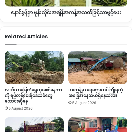
အသတ်
နောင်မွန်မှာ ဖုန်းလိုင်းအချိန်အကန့်အသတ်ဖြင့်သာဖွင့်ပေး
ဖြင့်
သာ
ဖွ
င့်
Related Articles
ပေး
လယ်ယာမြေထဲရွှေတူးဖော်နေတာ
ဖားကန့်မှာ ရေဘေးထပ်ကြုံရတဲ့
ကို ရပ်တန့်ပေးဖို့ဒေသခံတွေ
အခြေအနေဘယ်ရှိနေသလဲ။
တောင်းဆိုနေ
5 August 2026
5 August 2026