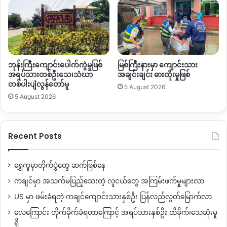
ဘုန်းကြီးကျောင်းပေါက်ကွဲမှုဖြစ်
မြစ်ကြီးနားမှာ ကျောင်းသား
အရပ်သားတစ်ဦးသေ၊သံဃာ
အချင်းချင်း ဓားထိုးမှုဖြစ်
တစ်ပါးပျံလွန်တော်မူ
5 August 2026
5 August 2026
Recent Posts
ရွှေကူမှာတိုက်ပွဲတွေ ဆက်ဖြစ်နေ
ကချင်မှာ အသက်မပြည့်သေးတဲ့ လူငယ်တွေ အကြမ်းဖက်မှုများလာ
US မှာ ဖမ်းခံရတဲ့ ကချင်ကျောင်းသားနှစ်ဦး ပြန်လည်လွတ်မြောက်လာ
လေကြောင်း တိုက်ခိုက်ခံရတာကြောင့် အရပ်သားနှစ်ဦး ထိခိုက်၊သေဆုံးမှု
ရှိ