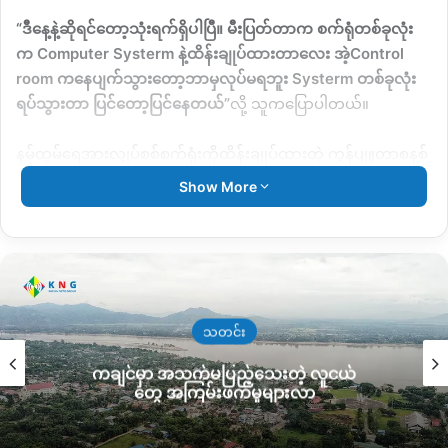
“
ဒီနေ့နဲ့ဆိုရင်တော့သုံးရက်ရှိပါပြီ။
မီးပြတ်တာက
စက်ရုံတစ်ခုလုံး
က
Computer Systerm
နဲ့ထိန်းချုပ်ထားတာလေး
အဲ့
Control
room
ကနေပျက်သွားတော့ဘာမှလုပ်မရဘူး
Systerm
တစ်ခုလုံး
ရပ်သွားတာ
ပြင်တော့ပြင်နေတယ်
”
လို့
သူကပြောပါတယ်။
နမ့်ထွမ်ရေအားလျှပ်စစ်စက်ရုံးကိုထိန်းချုပ်ထားတဲ့
ကွန်ပျူတာစနစ်
ပျက်သွားတာကြောင့်
ဇွန်လ
၂၈
ရက်နေ့ကတည်းက
လျှပ်စစ်မီးပြတ်
Show More
တောက်သွားတာဖြစ်ပြီးအနည်းဆုံးရက်ပေါင်း
၂၀
နီးပါးကြာမြင့်နိုင်
တယ်လို့ဆိုပါတယ်။
“
ဒီကလူတွေနဲ့ရသလောက်တော့ပြင်နေတယ်
အဲ့တာမှမရ
ရင်
ပညာရှင်တွေသီးသန့်ခေါ်ပြီးပြင်ရမှာဗျအနည်းဆုံး
၁၅
ရက်
ရက်၂၀
တော့ကြာမယ်ထင်တယ်
”
လို့
အထက်မှာဖော်ပြခဲ့တဲ့
ပူ
သတင်း
တာအိုမြို့နယ်
EPC
ရုံးမှ
အမျိုးသားတစ်ဦးက
ဆက်ပြောပါတယ်။
ကချင်မှာ အသက်မပြည့်သေးတဲ့ လူငယ်
တွေ အကြမ်းဖက်မှုများလာ
လျှပ်စစ်မီးရက်ရှည်
ပြတ်တောက်လာပါက
အဓိကအားဖြ