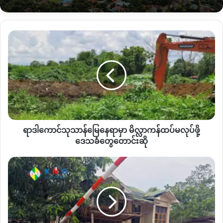
င့်
လျှပ်စစ်မီးကိုအားကိုးနေရတဲ့
Stalink wifi
ဖွင့်ထားတဲ့ဆိုင်တွေ၊
ရေခဲသေတ္တာအသုံးပြုရတဲ့စားသောက်ဆိုင်တွေ၊
Beauty Salon
ဆိုင်
တွေနဲ့အခြားလျှပ်စစ်မီးသုံးရတဲ့
လုပ်ငန်းတွေအတွက်
လည်ပတ်ဖို့
ရာ
အခက်အခဲလာမှာဖြစ်ကြောင်း
Starlink wifi
ဆိုင်
ဖွင့်ထား
ဒါ
တဲ့
အမျိုးသမီးတစ်ဦးက
ပြောပါတယ်။
ကောင်
သုသာန်
မြေ
“
ကျွန်မတို့ကတော့
Power Station
နဲ့
Epc
ကမီး နဲ့ ပဲတွဲပြီး
နေရာ
လည်ပတ်နေတာ
အခုက
epc
မရဘူးဆိုတော့
ဘာမှလုပ်ရ
မှာ
ဘူး
wifi
ဘေလ်ဖိုးလည်းတလစာကမနည်းဘူးအခွန်ကလည်းပေးရ
မိလ္လာ
သေးတယ်။
သူများလည်းကိုယ်တွေလိုပဲညည်းနေကြတာ
ကန်
ပါ့
”
လို့
အသက်
၃၀
ကျော်အရွယ်အထက်ဖော်ပြပါအမျိုးသမီးတစ်ဦး
ရာဒါကောင်သုသာန်မြေနေရာမှာ မိလ္လာကန်ထပ်မလုပ်ဖို့
ထပ်
ကပြောပါတယ်။
မ
ဒေသခံတွေတောင်းဆို
လုပ်
ဖို့
ဗန်း
ပြီးခဲ့တဲ့
၂၀၂၃
ခုနှစ်တုန်းကလည်း
နမ့်ထွမ်ရေအားလျှပ်စစ်စက်ရုံ
ဒေသခံ
မော်
မှာ
ကွန်ပျူတာစနစ်
ချို့ယွင်းသွားတာကြောင့်
တစ်လနီးပါးကြာ
တွေ
အကျဉ်းထောင်
လျှပ်စစ်မီးပြတ်တောက်မှုဖြစ်ပေါ်ခဲ့ပါသေးတယ်။
တောင်း
ရှိ
ဆို
အကျဉ်းသား၊
သူများ
အထက်နမ့်ထွမ်ရေအားလျှပ်စစ်
စက်ရုံဟာ
၂၀၁၈
ခုနှစ်
NLD
အစိုးရ