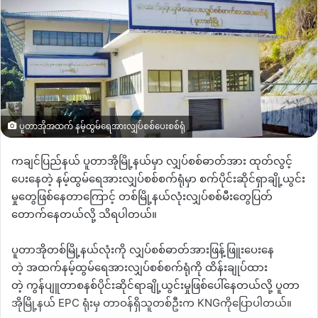
ပူတာအိုအထက် နမ့်ထွမ်ရေအားလျှပ်စစ်ပေးစစ်ရုံ
ကချင်ပြည်နယ်
ပူတာအိုမြို့နယ်မှာ
လျှပ်စစ်ဓာတ်အား
ထုတ်လွင့်
ပေးနေတဲ့
နမ့်ထွမ်ရေအားလျှပ်စစ်စက်ရုံမှာ
စက်ပိုင်းဆိုင်ရှာချို့ယွင်း
မှုတွေဖြစ်နေတာကြောင့်
တစ်မြို့နယ်လုံးလျှပ်စစ်မီးတွေပြတ်
တောက်နေတယ်လို့ သိရပါတယ်။
ပူတာအိုတစ်မြို့နယ်လုံးကို
လျှပ်စစ်ဓာတ်အားဖြန့်ဖြူးပေးနေ
တဲ့
အထက်နမ့်ထွမ်ရေအားလျှပ်စစ်စက်ရုံကို ထိန်းချုပ်ထား
တဲ့
ကွန်ပျူတာစနစ်ပိုင်းဆိုင်ရာချို့ယွင်းမှုဖြစ်ပေါ်နေတယ်လို့
ပူတာ
အိုမြို့နယ်
EPC
ရုံးမှ
တာဝန်ရှိသူတစ်ဦးက
KNG
ကိုပြောပါတယ်။