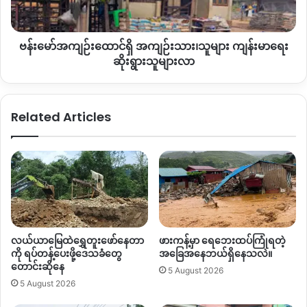
ကျန်းမာရေး
လက်ထက်မှာ
အကောင်
အထည်ဖော်ဆောင်ရွက်ပေးခဲ့တာဖြစ်
ဆိုးရွား
ပြီး
လက်ရှိကျေးရွာပေါင်း
၅၀
ကျော်
ကို
လျှပ်စစ်မီးဖြန့်ဖြူးပေးနေ
သူများ
တာဖြစ်ပါတယ်။
ဗန်းမော်အကျဉ်းထောင်ရှိ အကျဉ်းသား၊သူများ ကျန်းမာရေး
လာ
ဆိုးရွားသူများလာ
By – Zaw Zaw
Related Articles
Copy URL
လယ်ယာမြေထဲရွှေတူးဖော်နေတာ
ဖားကန့်မှာ ရေဘေးထပ်ကြုံရတဲ့
ကို ရပ်တန့်ပေးဖို့ဒေသခံတွေ
အခြေအနေဘယ်ရှိနေသလဲ။
တောင်းဆိုနေ
5 August 2026
5 August 2026