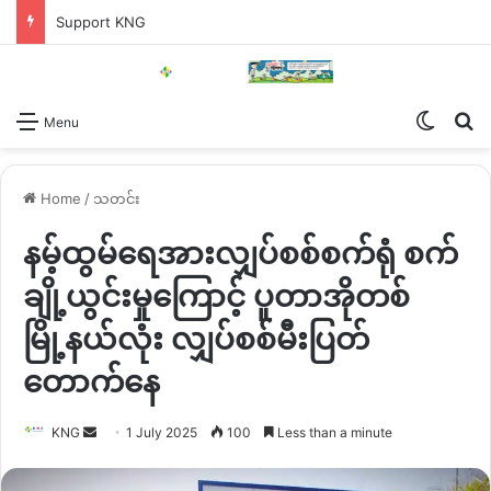
Support KNG
Switch
Se
Menu
Home
/
သတင်း
နမ့်ထွမ်ရေအားလျှပ်စစ်စက်ရုံ စက်
ချို့ယွင်းမှုကြောင့် ပူတာအိုတစ်
မြို့နယ်လုံး လျှပ်စစ်မီးပြတ်
တောက်နေ
Send
KNG
1 July 2025
100
Less than a minute
an
email