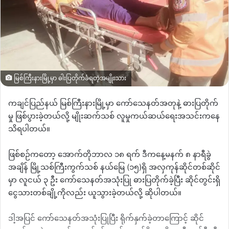
မြစ်ကြီးနားမြို့မှာ ဓါးပြတိုက်ခံရတဲ့အမျိုးသား
ကချင်ပြည်နယ် မြစ်ကြီးနားမြို့မှာ ကော်သေနတ်အတုနဲ့ ဓားပြတိုက်
မှု ဖြစ်ပွားခဲ့တယ်လို့ မျိုးဆက်သစ် လူမှုကယ်ဆယ်ရေးအသင်းကနေ
သိရပါတယ်။
ဖြစ်စဉ်ကတော့ အောက်တိုဘာလ ၁၈ ရက် ဒီကနေ့မနက် ၈ နာရီခွဲ
အချိန် မြို့သစ်ကြီးကွက်သစ် နယ်မြေ
(
၁၅
)
ရှိ အလှကုန်ဆိုင်တစ်ဆိုင်
မှာ လူငယ် ၃ ဦး ကော်သေနတ်အသုံးပြု ဓားပြတိုက်ခဲ့ပြီး ဆိုင်တွင်းရှိ
ငွေသားတစ်ချို့ကိုလည်း ယူသွားခဲ့တယ်လို့ ဆိုပါတယ်။
ဒါ့အပြင် ကော်သေနတ်အသုံးပြုပြီး ရိုက်နှက်ခဲ့တာကြောင့် ဆိုင်