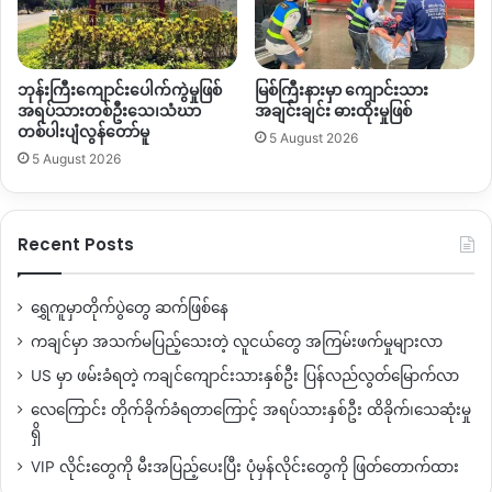
ဘုန်းကြီးကျောင်းပေါက်ကွဲမှုဖြစ်
မြစ်ကြီးနားမှာ ကျောင်းသား
အရပ်သားတစ်ဦးသေ၊သံဃာ
အချင်းချင်း ဓားထိုးမှုဖြစ်
တစ်ပါးပျံလွန်တော်မူ
5 August 2026
5 August 2026
Recent Posts
ရွှေကူမှာတိုက်ပွဲတွေ ဆက်ဖြစ်နေ
ကချင်မှာ အသက်မပြည့်သေးတဲ့ လူငယ်တွေ အကြမ်းဖက်မှုများလာ
US မှာ ဖမ်းခံရတဲ့ ကချင်ကျောင်းသားနှစ်ဦး ပြန်လည်လွတ်မြောက်လာ
လေကြောင်း တိုက်ခိုက်ခံရတာကြောင့် အရပ်သားနှစ်ဦး ထိခိုက်၊သေဆုံးမှု
ရှိ
VIP လိုင်းတွေကို မီးအပြည့်ပေးပြီး ပုံမှန်လိုင်းတွေကို ဖြတ်တောက်ထား