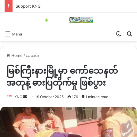
Support KNG
Switch
Se
Menu
Home
/
သတင်း
မြစ်ကြီးနားမြို့မှာ ကော်သေနတ်
အတုနဲ့ ဓားပြတိုက်မှု ဖြစ်ပွား
Send
KNG
19 October 2025
176
1 minute read
an
email