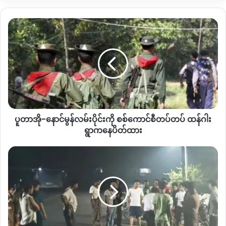
ဦးထုပ်စောင်းထားတဲ့ အမျိုးသား ၃ ဦးကနေပြီးတော့ သေနတ်
ထောက်ပြီး လုယက်သွားခဲ့တာ ဖြစ်ပါတယ်။
ပူ
တာ
ဒါ့အပြင် ၂၀၂၄ ဇွန်လ ၃ ရက်နေ့မှာလည်း ရမ်ပူရပ်ကွက်
အို-
လမ်းသွယ်၂၁၊ ၂၃ မှာရှိတဲ့ ရွှေမင်းသမီးအမည်ရှိတဲ့ ရွှေဆိုင်ကို
နောင်
သေနတ်ကိုင်ထားတဲ့ လူငယ် ၃ ဦးက ဓားပြတိုက်သွားခဲ့ပေမယ့်
မွန်
လမ်း
လက်ရှိချိန်ထိ မဖမ်းဆီးနိုင်သေးဘူး ဖြစ်ပါတယ်။
ပိုင်း
ကို
KNG
စုစည်းထားတဲ့စာရင်းအရ မြစ်ကြီးနာမြို့မှာ ၂၀၂၅ ခုနှစ်
စစ်
ဇန်နဝါရီလမှာ ခိုးဆိုးလုယက်မှု ၈ ကြိမ်၊ဖေဖော်ဝါရီလ ၁၄ ကြိမ်၊
ပူတာအို-နောင်မွန်လမ်းပိုင်းကို စစ်ကောင်စီတပ်တပ် ထန်ဂါး
ကောင်စီ
မတ်လ ၁၀ ကြိမ်နဲ့ ဧပြီလ ၁၂ ကြိမ်၊မေလ ၆ ၊ ဇွန် ၅ ကြိမ်၊ ဇူလှိုင်လ
တပ်
ရွာကနေပိတ်ထား
တပ်
၄ကြိမ်နဲ့ ဩဂုတ်လမှာတော့ ၅ကြိမ်ဖြစ်ပွားခဲ့ပြီး သေဆုံးသူ၁ဦးရှိခဲ့
ထ
မြစ်
တာ ဖြစ်ပါတယ်။
န်
ကြီး
ဂါး
နား
ဒီအချက်အလက်တွေဟာ ဒေသအခြေစိုက်လူမှုကယ်ဆယ်ရေး
ရွာ
မြို့
အသင်းတွေနဲ့ ဒေသခံတွေဆီကနေ ဆက်သွယ်မှုအခက်အခဲကြားက
က
မှာ
နေ
လက်လှမ်းမှီသလောက် ကောက်ယူရရှိထားတာ ဖြစ်တဲ့အတွက်
ယာဉ်
ပိတ်
တိုက်
မြေပြင်အခြေအနေမှာတော့ကွဲလွဲမှုရှိနိုင်ပါတယ်။
ထား
ပြေး