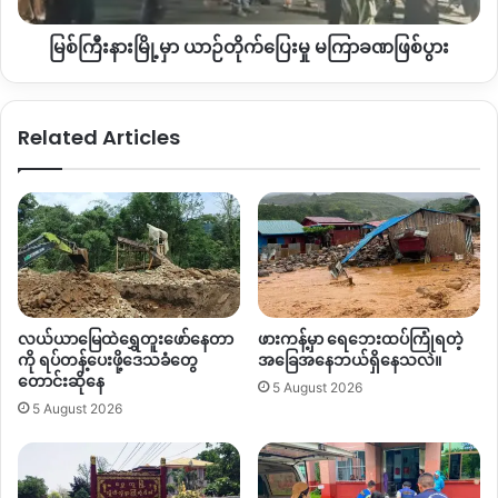
မှု
Data For Myanmar
ရဲ့ ပြုစုထားချက်အရ အာဏာသိမ်းပြီး ၃ နှစ်
မြစ်ကြီးနားမြို့မှာ ယာဉ်တိုက်ပြေးမှု မကြာခဏဖြစ်ပွား
မကြာခဏ
အတွင်း မြန်မာနိုင်ငံတဝန်း ဘဏ်တွေဝင်ရောက် လုယက်ခဲ့တဲ့ဖြစ်စဉ်
ဖြစ်ပွား
၂၅ ခုနဲ့ ရွှေဆိုင်လုယက်မှုဖြစ်စဉ် ၅၇ ခုရှိခဲ့တယ်လို့ သိရပါတယ်။
Related Articles
By – Hope
Copy URL
လယ်ယာမြေထဲရွှေတူးဖော်နေတာ
ဖားကန့်မှာ ရေဘေးထပ်ကြုံရတဲ့
ကို ရပ်တန့်ပေးဖို့ဒေသခံတွေ
အခြေအနေဘယ်ရှိနေသလဲ။
တောင်းဆိုနေ
5 August 2026
5 August 2026