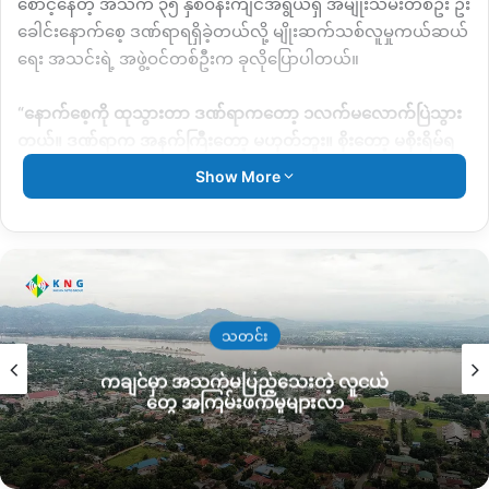
စောင့်နေတဲ့ အသက် ၃၅ နှစ်ဝန်းကျင်အရွယ်ရှိ အမျိုးသမီးတစ်ဦး ဦး
ခေါင်းနောက်‌စေ့ ဒဏ်ရာရရှိခဲ့တယ်လို့ မျိုးဆက်သစ်လူမှုကယ်ဆယ်
ရေး အသင်းရဲ့ အဖွဲ့ဝင်တစ်ဦးက ခုလိုပြောပါတယ်။
“
နောက်စေ့ကို ထုသွားတာ ဒဏ်ရာကတော့ ၁လက်မလောက်ပြဲသွား
တယ်။ ဒဏ်ရာက အနက်ကြီးတော့ မဟုတ်ဘူး။ စိုးတော့ မစိုးရိမ်ရ
ဘူးဗျ
”
လို့ဆိုပါတယ်။
Show More
ဒဏ်ရာရရှိခဲ့တဲ့ အမျိုးသမီးကိုတော့ မျိုးဆက်သစ်လူမှုကယ်ဆယ်
ရေးအသင်းကနေပြီးတော့ လိုအပ်တဲ့ အရေးပေါ်ကုသမှုတွေ
ဆောင်ရွက်ပေးပြီး ဆေးရုံကြီးကို ပို့ဆောင်ခဲ့တယ်လို့ သိရပါတယ်။
သတင်း
ကချင်မှာ အသက်မပြည့်သေးတဲ့ လူငယ်
တွေ အကြမ်းဖက်မှုများလာ
မြစ်ကြီးနားမြို့မှာ ပြီးခဲ့တဲ့ ဩဂုတ်လမှာလည်း အောင်နန်း ရပ်ကွက်
ရွှေဆန်းလီစိန်ရွှေရတနာဆိုင်က စိန်ရွှေရတနာတွေကို ဆိုင်ကယ်