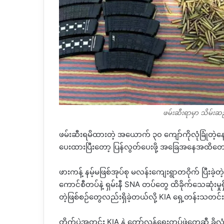
ဖမ်းဆီးရာမှာ သိမ်းဆည
ဖမ်းဆီးရမိထားတဲ့ အယောက် ၃၀ ကျော်ကိုလုံခြုံတဲ့နေရာ
ပေးထားပြီးတော့ ပြန်လွတ်ပေးဖို့ အခြေအနေအထိတ
ဖားကန့် နမ့်မဖြစ်အုပ်စု မလန်းကျေးရွာတဝိုက် ပြီးခဲ့
ကောင်စီတပ်နဲ့ ရှမ်းနီ
SNA
တပ်တွေ ထိခိုက်သေဆုံးမှုရှ
တဲ့ဖြစ်စဉ်တွေလည်းရှိခဲ့တယ်လို့
KIA
ရှေ့တန်းသတင်
တိုက်ပွဲအတွင်း
KIA
နဲ့ တော်လှန်ရေးတပ်ဖွဲ့တွေဆီ ခိုလှ