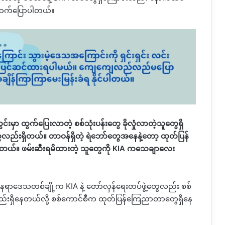
ိုဆက်ပြောပါတယ်။
မှာ ထွက်ပြေးလာတဲ့ စစ်သုံးပန်းတွေ ခိုလှုံလာတဲ့သူတွေရှိ
တွေလည်းရှိတယ်။ တာဝန်ရှိတဲ့ ရဲဘော်တွေအနေနဲ့တော့ ထုတ်ပြန်
တယ်။ ဖမ်းဆီးရမိထားတဲ့ သူတွေကို
KIA
ကသေချာလေး
့ နေရာဒေသတစ်ချို့က
KIA
နဲ့ တော်လှန်ရေးတပ်ဖွဲ့တွေလည်း စစ်
ေလည်းရှိနေတယ်လို့ စစ်ကောင်စီက ထုတ်ပြန်ကြေညာတာတွေရှိနေ