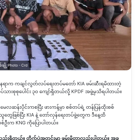
ချို့ Photo - Crd
က်ပွဲနေရာက ကချင်လွတ်လပ်ရေးတပ်မတော်
KIA
ဖမ်းဆီးရမိထားတဲ့
်သားစုစုပေါင်း ၃၀ ကျော်ရှိတယ်လို့
KPDF
အဖွဲ့မှသိရပါတယ်။
မေလဆန်းပိုင်းကစပြီး ဖားကန့်မှာ စစ်တပ်ရဲ့ တန်ပြန်ထိုးစစ်
ူတွေဖြစ်ပြီး
KIA
နဲ့ တော်လှန်ရေးတပ်ဖွဲ့တွေက ဒီနေ့ထိ
တစ်ဦးက
KNG
ကိုပြောပါတယ်။
ည်းရှိတယ်။ တိုက်ပွဲအတွင်းမှာ ဖမ်းမိတာလည်းပါတယ်။ အခု