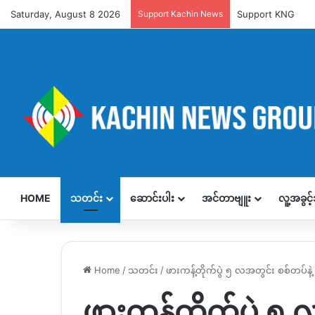
Saturday, August 8 2026
Support Kachin News
Support KNG
HOME
သတင်း
ဆောင်းပါး
အင်တာဗျူး
လူ့အခွင
Home
/
သတင်း
/
ဖားကန့်တိုက်ပွဲ ၅ လအတွင်း စစ်တပ်န
ဖားကန့်တိုက်ပွဲ ၅ 