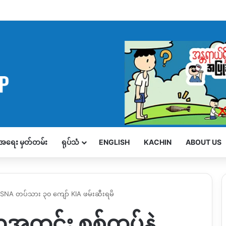
့်အရေး မှတ်တမ်း
ရုပ်သံ
ENGLISH
KACHIN
ABOUT US
ဲ့ SNA တပ်သား ၃၀ ကျော် KIA ဖမ်းဆီးရမိ
လအတွင်း စစ်တပ်နဲ့