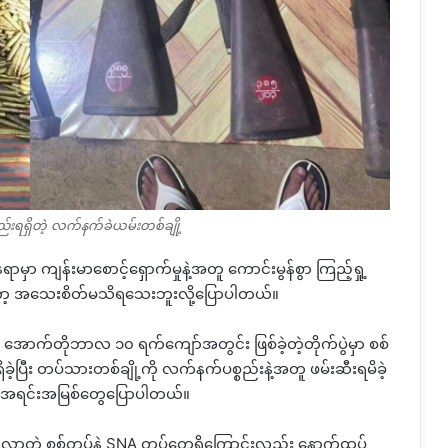
်းရရှိတဲ့ လက်နက်ခဲယမ်းတစ်ချို့
မှာ ကျန်းမာစောင့်ရှောက်မှုနဲ့အတူ ကောင်းမွန်စွာ ကြည့်ရှု့
ော့ အသေးစိတ်မသိရသေးဘူးလို့ပြောပါတယ်။
တဲ့ အောက်တိုဘာလ ၁၀ ရက်ကျော်အတွင်း ဖြစ်ခဲ့တဲ့တိုက်ပွဲမှာ စစ်
ိခဲ့ပြီး တပ်သားတစ်ချို့ကို လက်နက်ပစ္စည်းနဲ့အတူ ဖမ်းဆီးရမိခဲ့
းအရင်းအမြစ်တွေပြောပါတယ်။
ုံလာတဲ့ စစ်တပ်နဲ့
SNA
တပ်တွေရှိကြောင်းလည်း နောက်ထပ်