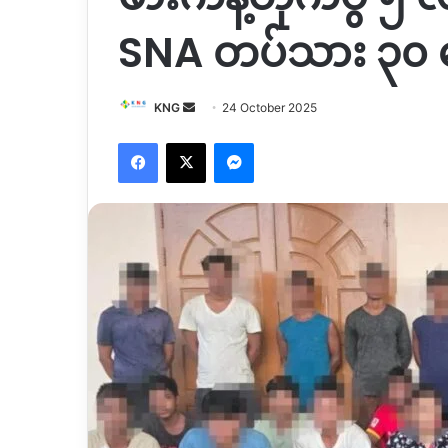
SNA တပ်သား ၃၀ ကျ
Send
KNG
24 October 2025
an
Facebook
X
Messenger
email