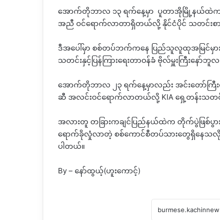
အောက်တိုဘာလ ၁၃ ရက်နေ့မှာ
ပူတာအိုမြို့နယ်ထဲ
အညီ ဝင်ရောက်လာတာရှိတယ်လို့ နိုင်ငံပိုင် သတင်း
ဒီအပေါ်မှာ စစ်တပ်ဘက်ကနေ ပြည်သူလူထုအမြင်မှာ
သတင်းနှင့်ပြန်ကြားရေးတာဝန်ခံ ဗိုလ်မှူးကြီးနော်ဘူ
အောက်တိုဘာလ ၂၃ ရက်နေ့မှာလည်း အင်းတော်ကြီးဒေသ
ဆီ အလင်းဝင်ရောက်လာတယ်လို့ KIA ရှေ့တန်းသတ
အလားတူ တခြားကချင်ပြည်နယ်ထဲက တိုက်ပွဲဖြစ်ပွ
ရောက်ခိုလှုံလာတဲ့ စစ်ကောင်စီတပ်သားတွေရှိနေသလို 
ပါတယ်။
By – နော်ထွယ့်(ဟူးကောင့်)