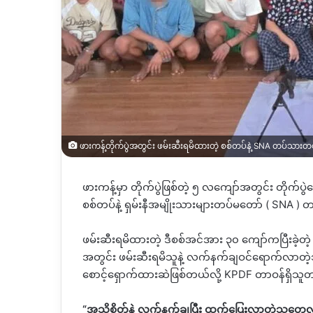
ဖားကန့်တိုက်ပွဲအတွင်း ဖမ်းဆီးရမိထားတဲ့ စစ်တပ်နဲ့ SNA တပ်သားတစ်
ဖားကန့်မှာ တိုက်ပွဲဖြစ်တဲ့ ၅ လကျော်အတွင်း တို
စစ်တပ်နဲ့ ရှမ်းနီအမျိုးသားများတပ်မတော်
( SNA )
တပ
ဖမ်းဆီးရမိထားတဲ့ ဒီစစ်အင်အား ၃၀ ကျော်ကပြီးခဲ့တဲ့ 
အတွင်း ဖမ်းဆီးရမိသူနဲ့ လက်နက်ချဝင်ရောက်လာတဲ့သ
စောင့်ရှောက်ထားဆဲဖြစ်တယ်လို့
KPDF
တာဝန်ရှိသူ
“
အသိစိတ်နဲ့ လက်နက်ချပြီး ထွက်ပြေးလာတဲ့သူတွေလ