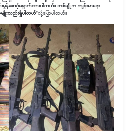
းမွန်စောင့်ရှောက်ထားပါတယ်။ တစ်ချို့က ကျန်းမာရေး
ာမျိုးလည်းရှိပါတယ်
”
လို့ပြောပါတယ်။