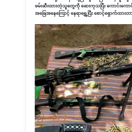
ဖမ်းဆီးထားတဲ့သူတွေကို ဆေးကုသပြီး ကောင်းကောင်
အခြေအနေကြောင့် နေရာရွှေ့ပြီး စောင့်ရှောက်ထားတ