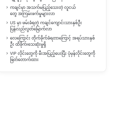
ကချင်မှာ အသက်မပြည့်သေးတဲ့ လူငယ်
တွေ အကြမ်းဖက်မှုများလာ
US မှာ ဖမ်းခံရတဲ့ ကချင်ကျောင်းသားနှစ်ဦး
ပြန်လည်လွတ်မြောက်လာ
လေကြောင်း တိုက်ခိုက်ခံရတာကြောင့် အရပ်သားနှစ်
ဦး ထိခိုက်၊သေဆုံးမှုရှိ
VIP လိုင်းတွေကို မီးအပြည့်ပေးပြီး ပုံမှန်လိုင်းတွေကို
ဖြတ်တောက်ထား