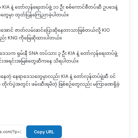
က
KIA
နဲ့ တော်လှန်ရေးတပ်ဖွဲ့ ၁၁ ဦး စစ်ကောင်စီတပ်ဆီ ဥပဒေနဲ့
စာတွေမှာ ထုတ်ပြန်ကြေညာခဲ့ပါတယ်။
းအောင် ဇာတ်လမ်းဆင်ပြောဆိုနေတာသာဖြစ်တယ်လို့
KIO
လည်း
KNG
ကိုဖြေဆိုထားပါတယ်။
က ရှမ်းနီ SNA တပ်သား ၃ ဦး KIA နဲ့ တော်လှန်ရေးတပ်ဖွဲ့
င်းအရင်းအမြစ်တွေဆီကနေ သိရပါတယ်။
ားနေတဲ့ နေရာဒေသတွေမှာလည်း
KIA
နဲ့ တော်လှန်တပ်ဖွဲ့ဆီ ဝင်
တိုက်ပွဲအတွင်း ဖမ်းဆီးရမိတဲ့ ဖြစ်စဉ်တွေလည်း မကြာခဏရှိခဲ့
Copy URL