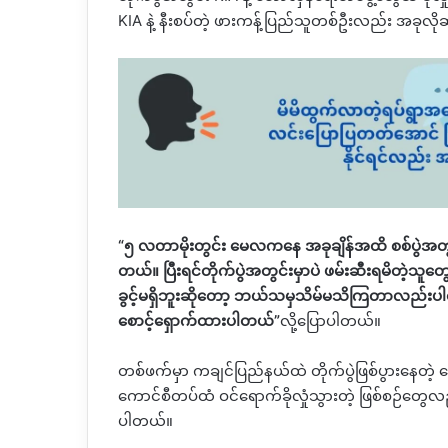
KIA
နဲ့ နီးစပ်တဲ့ ဖားကန့်ပြည်သူတစ်ဦးလည်း အခုလ
“
၅ လတာမိုးတွင်း မေလကနေ အခုချိန်အထိ စစ်ပွဲအတွင်း
တယ်။ ပြီးရင်တိုက်ပွဲအတွင်းမှာပဲ ဖမ်းဆီးရမိတဲ့သူ
ခွင့်မရှိဘူးဆိုတော့ ဘယ်သမှသိမ်မသိကြတာလည်းပါ
စောင့်ရှောက်ထားပါတယ်
”
လို့ပြောပါတယ်။
တစ်ဖက်မှာ ကချင်ပြည်နယ်ထဲ တိုက်ပွဲဖြစ်ပွားနေတဲ
ကောင်စီတပ်ထံ ဝင်ရောက်ခိုလှုံသွားတဲ့ ဖြစ်စဉ်တွ
ပါတယ်။