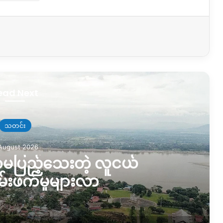
ead Next
8 Au
US မှာ ဖမ်းခံရတဲ့ ကချင
လွတ်မ