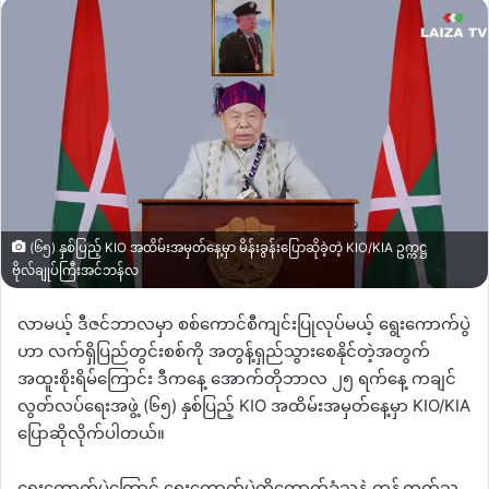
email
(၆၅) နှစ်ပြည့် KIO အထိမ်းအမှတ်နေ့မှာ မိန်းခွန်းပြောဆိုခဲ့တဲ့ KIO/KIA ဥက္ကဋ္ဌ
ဗိုလ်ချုပ်ကြီးအင်ဘန်လ
လာမယ့် ဒီဇင်ဘာလမှာ စစ်ကောင်စီကျင်းပြုလုပ်မယ့် ရွေးကောက်ပွဲ
ဟာ လက်ရှိပြည်တွင်းစစ်ကို အတွန့်ရှည်သွားစေနိုင်တဲ့အတွက်
အထူးစိုးရိမ်ကြောင်း ဒီကနေ့ အောက်တိုဘာလ ၂၅ ရက်နေ့ ကချင်
လွတ်လပ်ရေးအဖွဲ့
(
၆၅
)
နှစ်ပြည့်
KIO
အထိမ်းအမှတ်နေ့မှာ
KIO/KIA
ပြောဆိုလိုက်ပါတယ်။
ရွေးကောက်ပွဲကြောင့် ရွေးကောက်ပွဲကိုထောက်ခံသူနဲ့ ကန့်ကွက်သူ