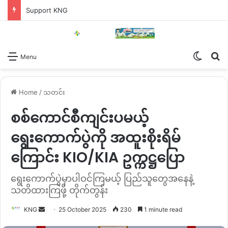
Support KNG
Switch
Se
Menu
Home
/
သတင်း
စစ်ကောင်စီကျင်းပမယ့်
ရွေးကောက်ပွဲကို အထူးစိုးရိမ်
ကြောင်း KIO/KIA ဥက္ကဋ္ဌပြော
ရွေးကောက်ပွဲမှာပါဝင်ကြမယ့် ပြည်သူတွေအနေနဲ့
သတိထားကြဖို့ တိုက်တွန်း
Send
KNG
25 October 2025
230
1 minute read
an