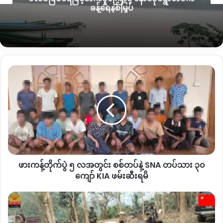
ခန့်ရေနစ်မြှပ်
“
လက်ရှိ စစ်ကောင်စီရဲ့ အုပ်ချုပ်မှုအောက်မှာရှိနေကြတဲ့ ပြည်သူတွေ
အနေနဲ့ မိမိရဲ့ စိတ်ထဲမှာ လက်ခံသည်ဖြစ်စေ၊ လက်မခံနိုင်သည်ဖြစ်
စေ၊ ရွေးကောက်ပွဲတွေမှာ ပါဝင်ရမှာဖြစ်ပါတယ်။ အဲ့လိုတစ်ဦးတစ်
ယောက်ရဲ့ ပါဝင်မှုက တိုင်းပြည်ထဲမှာ အတူယှဉ်တွဲနေထိုင်ကြတဲ့
ပြည်သူတွေရဲ့ ဘဝကံကြမ္မာကို ဆုံးဖြတ်ပေးတယ်ဆိုတာကိုလည်း
ဖား
သတိထားကြပါ
”
လို့ပြောပါတယ်။
ကန့်
တိုက်ပွဲ
ဒါ့အပြင်
KIO
ပါတီဝင်များအနေနဲ့လည်း ဘိုးဘေးစဉ်ခေတ်
၅
လ
အဆက်ဆက် ဆင်းတက်လာကြပြီး လူမျိုးမတူ အတူယှဉ်တွဲနေထိုင်
အတွင်း
လာကြတဲ့ ဌာနေတိုင်းရင်းသားပြည်သူတွေကို ရန်သူလိုမဆက်ဘဲ
စစ်တပ်
ချစ်ခြင်းမေတ္တာပြကာ စည်းလုံးညီညွှတ်စွာနေထိုင်သွားကြဖို့လည်း
နဲ့
ဗိုလ်ချုပ်ကြီးရဲ့မိန့်ခွန်းမှာပြောဆိုခဲ့ပါတယ်။
SNA
ဖားကန့်တိုက်ပွဲ ၅ လအတွင်း စစ်တပ်နဲ့ SNA တပ်သား ၃၀
တပ်သား
မိမိ ကချင်တိုင်းရင်သားလူမျိုးအချင်းအချင်း အမည်နာမဆွဲကိုင်တဲ့
၃၀
ကျော် KIA ဖမ်းဆီးရမိ
ကျော်
အပြင် သွေးခွဲစည်းရုံးပြီးတော့ စစ်လက်နက်တပ်ဆင်းပေးတဲ့
KIA
ထွက်ပြေး
လုပ်ရပ်တွေကလည်း အဆိုးဆုံးနည်းလမ်းတွေဖြစ်ကြောင်း
ဖမ်းဆီး
သွား
ပြည်သူလူထုနားလည်အောင် ရှင်ပြပြောပြကြဖို့ မိန့်ခွန်းမှာ ဆက်ပြီး
ရမိ
တဲ့