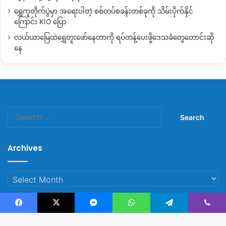
ရွှေကူတိုက်ပွဲမှာ အရေးပါတဲ့ စစ်တပ်စခန်းတစ်ခုကို သိမ်းပိုက်နိုင်
ကြောင်း KIO ပြော
လယ်ယာမြေထဲရွှေတူးဖော်နေတာကို ရပ်တန့်ပေးဖို့ဒေသခံတွေတောင်းဆို
နေ
Search
for:
Archives
Archives
Facebook
X
Messenger
WhatsApp
Telegram
Viber
© Copyright 2023, All Rights Reserved |
Kachin News Group