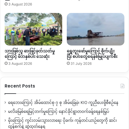
3 August 2026
Copy URL
သားဖြစ်သူ ဓားဖြင့်ခုတ်သတ်မှု
ရွှေတူးဖော်မှုကြောင့် စိုက်ပျိုး
ကြောင့် မိဘနှစ်ပါး သေဆုံး
ပြီး စပါးတွေရေနစ်မြုပ်ပျက်စီး
3 August 2026
31 July 2026
Recent Posts
ရေဘေးကြောင့် အိမ်ထောင်စု ၇ စု အိမ်ခြေမဲ့၊ KIO ကူညီပေးဖို့စီစဉ်နေ
မလိခမြစ်ရေမြင့်တက်မှုကြောင့် နောင်ခိုင်ရွာတဝက်ခန့်ရေနစ်မြှပ်
မိုးကြောင့် ကွင်းလမ်းသွားလာရေး ပိုခက်၊ ကုန်တင်ယာဉ်တွေကို ဆင်၊
ထွန်စက်နဲ့ ဆွဲထုတ်နေရ