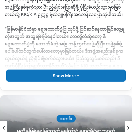
အဖွဲ့ကြီးနှစ်ခုကွဲသွားပြီး ညှိနှိုင်းပြောဆိုဖို့ ပိုပြီးခဲယဉ်းသွားမှာဖြစ်
တယ်လို့
KIO/KIA
ဥက္ကဋ္ဌ ဗိုလ်ချုပ်ကြီးအင်ဘန်လပြောဆိုပါတယ်။
“
မြန်မာနိုင်ငံထဲမှာ ရွေးကောက်ပွဲပြုလုပ်ဖို့ ပြင်ဆင်နေတာမြင်တွေ့ရ
တဲ့အတွက် အထူးစိုးရိမ်နေပါတယ်။ ဘာလို့လဲဆိုတော့ ဒီ
ရွေးကောက်ပွဲကို ထောက်ခံတဲ့အဖွဲ့၊ ကန့်ကွက်အဖွဲ့ဆိုပြီး အဖွဲ့နှစ်ဖွဲ့
ပေါ်ပေါ်တင်ထွက်ပေါ်လာတော့မှာဖြစ်တယ်။ ဒီအဖွဲ့အစည်းနှစ်ခုက
လွယ်လွယ်နဲ့ ညှိနှိုင်းဖို့ခက်ခဲသွားမယ်။ ပြည်သူတွင်းစစ်လည်း ဒီ
ထက်ပိုပြီး ကြာရှည်သွားနိုင်တယ်
”
လို့ပြော
KIO
သတင်းဌာန
Alen
Yang TV
ကနေ တဆင့်ပြောဆိုခဲ့ပါတယ်။
Show More
လက်ရှိ မြန်မာနိုင်ငံထဲမှာ စစ်ကောင်စီရဲ့ အုပ်ချုပ်ရေးယန္တရား
အောက်မှာ ရှိနေကြတဲ့ပြည်သူတွေအနေနဲ့ လက်ခံသည်ဖြစ်စေ၊
လက်မခံသည်ဖြစ်စေ ပူးပေါင်းပါဝင်လိုက်တာဖြစ်ပေမယ့်
တစ်ဦး
တစ်ယောက်ပါဝင်မှုဟာ တစ်တိုင်းပြည်လုံးမှာ အတူယှဉ်တွဲနေထိုင်
ကြတဲ့ ပြည်သူလူထုအားရဲ့ ဘဝကံကြမ္မာကို အဆုံးအဖြတ်ပေးလိုက်
သတင်း
တာကြောင့် သတိထားကြဖို့လည်း တိုက်တွန်းပြောဆိုထားပါတယ်။
မလိခမြစ်ရေမြင့်တက်မှုကြောင့် နောင်ခိုင်ရွာတဝက်