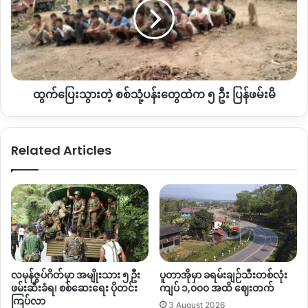
တိုက်တွန်းပြောဆိုခဲ့ပါတယ်။
စစ်သုံ့ပန်း
တွေ
ထဲက
လာမယ့် ဒီဇင်ဘာလ ၂၈ ရက်နေ့မှာ တနိုင်ငံလုံးအတိုင်းအတာနဲ့
၅
ရွေးကောက်ပွဲကျင်းပဖို့ ပြင်ဆင်နေတဲ့ စစ်ကောင်စီကို ကန့်ကွက်ကြ
ဦး
ဖို့
KIO
နဲ့ တော်လှန်ရေးတပ်ဖွဲ့တွေ ထိန်းချုပ်ထားတဲ့ နေရာတွေမှာ
ပြန်
သတိပေးပြောဆိုတာတွေလည်းရှိနေပြီဖြစ်ပါတယ်။
ထွက်ပြေးသွားတဲ့ စစ်သုံ့ပန်းတွေထဲက ၅ ဦး ပြန်ဖမ်းမိ
ဖမ်းမိ
ကချင်ပြည်နယ်ထဲမှာ စစ်ကောင်စီတပ်ဟာ မြစ်ကြီးနား၊ မိုးညှင်း၊ တ
နိုင်း၊ ပူတာအို၊ ခေါင်လန်ဖူး၊ နောင်မွန်း စတဲ့ နေရာတွေမှာ
Related Articles
ရွေးကောက်ပွဲကျင်းသွားဖို့လည်း ရွေးကောက်ပွဲကော်မရှင်က
ထုတ်ပြန်ကြေညာထားပြီလည်းဖြစ်ပါတယ်။
နိုင်ငံရေးနဲ့ တရားမျှတမှုရယူရန် ရည်ရွယ်ချက်နဲ့
KIO
အဖွဲ့ကို ၁၉၆၀
အောက်တိုဘာလ ၂၅ ရက်နေ့မှာ စတင်ဖွဲ့စည်းတည်‌ထောင်ခဲ့တာ
ဖြစ်ပါတယ်။
လမုန်ဇွပ်ဂိတ်မှာ အမျိုးသား ၅ ဦး
ပူတာအိုမှာ ခရမ်းချဉ်သီးတစ်လုံး
By – နော်ထွယ့်(ဟူးကောင့်)
ဖမ်းဆီးခံရ၊ စစ်ဆေးရေး ပိုတင်း
ကျပ် ၁,၀၀၀ အထိ ဈေးတက်
ကြပ်လာ
3 August 2026