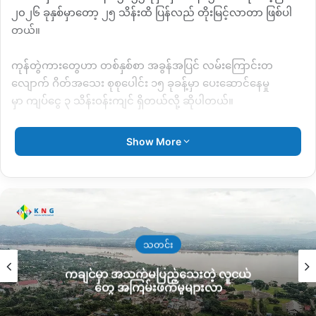
၂၀၂၆ ခုနှစ်မှာတော့ ၂၅ သိန်းထိ ပြန်လည် တိုးမြင့်လာတာ ဖြစ်ပါ
တယ်။
ကုန်တွဲကားတွေဟာ တစ်နှစ်စာ အခွန်အပြင်
လမ်းကြောင်းတ
လျောက် ဂိတ်အသေး စုစုပေါင်း ၁၅ ခုခန့်မှာ ပေးဆောင်နေမှု
မှာ
ကျပ်ငွေ ၃ သိန်းဝန်းကျင်
ရှိတယ်လို့ ဆိုပါတယ်။
ဒါတင် မကဘဲ စစ်ကောင်စီရဲ့
မိုင်းနား မဆသဂိတ်၊ လဆန်အောင်
Show More
ပြည်သူ့စစ်ဂိတ်နဲ့ လီဆူ ပြည်သူ့စစ်ဂိတ်တွေရှိနေပြီး အဲဒီဂိတ်တွေမှာ
တော့ ဂိတ်ခွန်ကို ကျပ် ၃ သိန်းကနေ ၅သိန်းအထိ ကောက်ခံလေ့ရှိနေ
တယ်လို့ ပြောပါတယ်။
ဂိတ်ကြေးတွေအပြင် တစ်နှစ်စာ အခွန်တွေပါ ပြန်လည် ပေးဆောင်
နေရတဲ့ ကုန်တွဲကားပိုင်ရှင်တွေ အတွက်တော့ အမြတ်အစွန်း မရရုံ
သတင်း
သာမက အရှုံးပေါ်မှုတွေ ဖြစ်လာတာကြောင့် အခွန်တွေကို လျှော့ပေါ့
ကချင်မှာ အသက်မပြည့်သေးတဲ့ လူငယ်
ပေးလိုကြောင်း ကုန်ကားတွဲပိုင်ရှင်တစ်ဦးက ခုလို ပြောပါတယ်။
တွေ အကြမ်းဖက်မှုများလာ
“
တကယ်လို့ မကောက်မနေရဆိုရင်တောင် တစ်နှစ်လုံးအတွက်