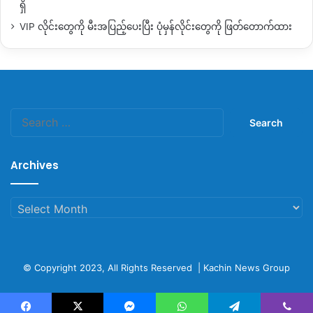
ရှိ
VIP လိုင်းတွေကို မီးအပြည့်ပေးပြီး ပုံမှန်လိုင်းတွေကို ဖြတ်တောက်ထား
Search
for:
ကားသမားတွေရဲ့ ပြောပြချက်အရ တရုတ်ပြည်နယ်စပ်ဂိတ်ကနေ
စားသုံးကုန်တွေအပါအဝင် တခြားကုန်ပစ္စည်းတွေ သယ်ယူပိုဆောင်
Archives
တဲ့ ကုန်ကား
ခန့်မှန်းချေ
လစဉ်
အစီး ၁၀၀ ကနေ ၂၀၀ ထိ ရှိနိုင်တယ်
လို့ သိရပါတယ်။
Archives
အဲဒီကုန်ကားတွေထဲမှာ ငှက်ပျောသယ်ကား၊ ကုန်ပစ္စည်းသယ်
၂၂ဘီးကား၊ ၁၂ ဘီးကား၊ ၆ ဘီးကားထိ အမျိုးမျိုးရှိပေမယ့်လည်း
ကားလမ်းကြောင်းအခြေအနေ အမျိုးမျိုးကြောင့် တစ်ခါတစ်ရံ
© Copyright 2023, All Rights Reserved |
Kachin News Group
လမ်းခရီးမှာ တစ်ပတ် ဆယ်လောက်ဝန်းကျင် ကြာမြင့်တတ်လို့
တစ်
လကို ၂ ကြိမ်လောက်သာ ကားထွက်နိုင်တယ်လို့ ဆိုပါတယ်။