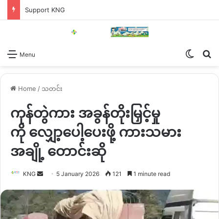
Support KNG
Switch
Se
Menu
Home
/
သတင်း
ကုန်တွဲကား အခွန်တိုးမြှင့်မှု
ကို လျှော့ပေါ့ပေးဖို့ ကားသမား
အချို့ တောင်းဆို
Send
KNG
5 January 2026
121
1 minute read
an
email