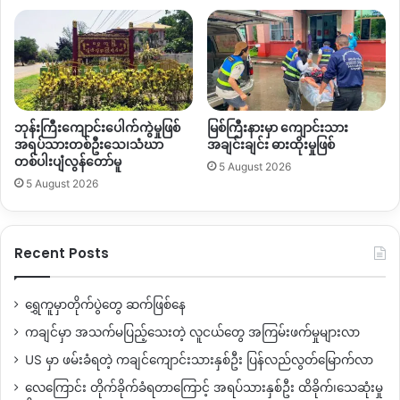
ကတော့ ပြေစာမှာပါတဲ့ အခွန်တွေထက် ပမာနပိုများတဲ့ ငွေကြေးကို
ပေးဆောင်နေရသလို လက်ရှိပေးဆောင်နေရတဲ့ အခွန်တွေက ကုန်
သယ်ယူပို့ဆောင်မှုကရတဲ့ ငွေကြေးနဲ့ တွက်ခြေမကိုက် ဖြစ်နေတယ်
လို့ ဆိုပါတယ်။
မြစ်ကြီးနား
–
ကန်ပိုင်တီ လမ်းကြောင်းမှာ
ဒေသခံ ကုန်တွဲကားတွေ
ဘုန်းကြီးကျောင်းပေါက်ကွဲမှုဖြစ်
မြစ်ကြီးနားမှာ ကျောင်းသား
ထက်
တရုတ်ကုန်တွဲကားတွ ပိုများသလို တရုတ်ကားတွေ အတွက်
အရပ်သားတစ်ဦးသေ၊သံဃာ
အချင်းချင်း ဓားထိုးမှုဖြစ်
တစ်ပါးပျံလွန်တော်မူ
ကတော့ ငှက်ပျော်သယ်တဲ့နေရာက အမြတ်မရရင်တောင် တရုတ်
5 August 2026
5 August 2026
ပြည်က
လောင်စာဆီတွေ သယ်လို့ရနေတဲ့အတွက် အမြတ်အစွန်း
တွေ ရနေဆဲ
ဖြစ်တယ်လို့ သိရပါတယ်။
Recent Posts
ဒါပေမယ့်လည်း ဒေသခံကုန်တွဲကားတွေက တရုတ်ကားတွေလို ဆီ
တွေသယ်ယူခွင့် မရှိတဲ့အတွက် တရုတ်ကားတွေလို
အခွန်ဆောင်နိုင်
ဖို့ ခက်ခဲနေတယ်လို့ ပြောဆိုပါတယ်။
ဒီအခြေအနေတွေ
ရွှေကူမှာတိုက်ပွဲတွေ ဆက်ဖြစ်နေ
ကြောင့်
ဒေသခံ ကုန်ကားပိုင်ရှင်တွေအတွက် အလုပ်အကိုင်
ကချင်မှာ အသက်မပြည့်သေးတဲ့ လူငယ်တွေ အကြမ်းဖက်မှုများလာ
အခွင့်အလမ်းနဲ့ စားဝတ်နေရေးတွေကိုပါ ထိခိုက်လာတာ ဖြစ်ပါ
US မှာ ဖမ်းခံရတဲ့ ကချင်ကျောင်းသားနှစ်ဦး ပြန်လည်လွတ်မြောက်လာ
တယ်။
လေကြောင်း တိုက်ခိုက်ခံရတာကြောင့် အရပ်သားနှစ်ဦး ထိခိုက်၊သေဆုံးမှု