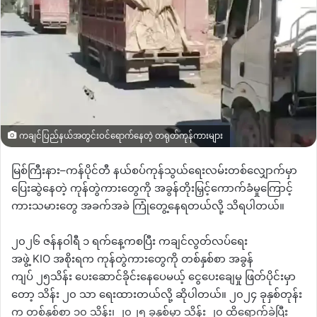
ကချင်ပြည်နယ်အတွင်းဝင်ရောက်နေတဲ့ တရုတ်ကုန်ကားများ
မြစ်ကြီးနား
–
ကန်ပိုင်တီ
နယ်စပ်ကုန်သွယ်ရေးလမ်းတစ်လျှောက်မှာ
ပြေးဆွဲနေတဲ့
ကုန်တွဲကားတွေကို
အခွန်တိုးမြှင့်ကောက်ခံမှုကြောင့်
ကားသမားတွေ အခက်အခဲ ကြုံတွေ့နေရတယ်လို့ သိရပါတယ်။
၂၀၂၆ ဇန်နဝါရီ ၁ ရက်နေ့ကစပြီး
ကချင်လွတ်လပ်ရေး
အဖွဲ့
KIO
အစိုးရက
ကုန်တွဲကားတွေကို
တစ်နှစ်စာ အခွန်
ကျပ်
၂၅သိန်း ပေးဆောင်ခိုင်းနေပေမယ့် ငွေပေးချေမှု ဖြတ်ပိုင်းမှာ
တော့ သိန်း ၂၀ သာ ရေးထားတယ်လို့ ဆိုပါတယ်။
၂၀၂၄
ခုနှစ်တုန်း
က တစ်နှစ်စာ ၁၀ သိန်း၊
၂၀၂၅ ခုနှစ်မှာ သိန်း ၂၀ ထိရောက်ခဲ့ပြီး