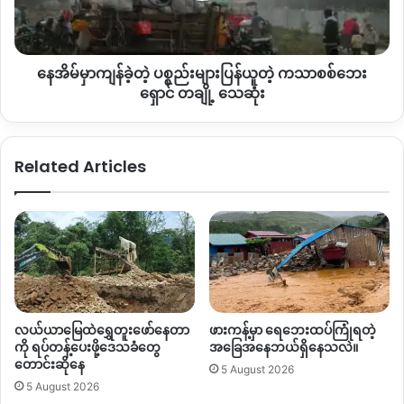
ကတော့ မျိုးစုံရေးထားပြီး အဲဒီထဲက အတိုင်းကောက်တယ်။ အစိုးရ
န့်
များ
က သတ်မှတ်ထားတဲ့ တရားနဲ့ အညီ တခြားပုံစံမျိုးနဲ့ ပိုလည်း
ခွန်း
ပြန်ယူ
မှာ
ကောက်လို့မရသလို ကောက်လည်း မကောက်
တဲ့ က
ပြောဆို
နေအိမ်မှာကျန်ခဲ့တဲ့ ပစ္စည်းများပြန်ယူတဲ့ ကသာစစ်ဘေး
သာ
ဘူး
”
လို့
KIO
အစိုးရ
ဘဏ္ဍာရေးဌာနရဲ့ တာဝန်ရှိသူ အမျိုးသား တစ်
စစ်
ရှောင် တချို့ သေဆုံး
ဦး ဆိုပါတယ်။
ဘေး
ရှောင်
ကေအိုင်အို အစိုးရက သွင်းကုန်နဲ့ ပို့ကုန် အခွန်စည်းကြပ်မှုတွေ
တချို့
Related Articles
ကို
၂၀၂၅ မေလနောက်ဆုံးပတ် ကစပြီး ကန်ပိုင်တီ
တရုတ်နယ်စပ်
သေဆုံး
မြို့
စုပေါင်းဂိတ်မှာ
လူဝင်မှုကြီးကြပ်ရေး လဝကရုံး၊ ရဲတပ်ဖွဲ့၊
စီးပွားရေးဌာန နဲ့ ဘဏ္ဍာရေးဌာနတွေကို ထားရှိပြီး ကောက်ခံနေတာ
ဖြစ်ပါတယ်။
ကုန်ပစ္စည်း
အခွန်တွေကို စီးပွားရေးဌာနနဲ့ ဘဏ္ဍာရေးဌာနက
စည်းကြပ်သွားမှာဖြစ်ပြီး လူဝင်မှုကြီးကြပ်ရေး လဝကရုံးကတော့
အဓိကအားဖြင့် ကန်ပိုင်ဂိတ်နဲ့ တရုတ်ပြည်ကို အဝင်အထွက်လုပ်တဲ့
လယ်ယာမြေထဲရွှေတူးဖော်နေတာ
ဖားကန့်မှာ ရေဘေးထပ်ကြုံရတဲ့
လူတွေအပေါ် အခွန် ကောက်ခံသွားမှာဖြစ်တယ်လို့ သိရပါတယ်။
ကို ရပ်တန့်ပေးဖို့ဒေသခံတွေ
အခြေအနေဘယ်ရှိနေသလဲ။
တောင်းဆိုနေ
5 August 2026
5 August 2026
သို့ပေမယ့်လည်း ဒေသတွင်း ကုန်တွဲကား ပိုင်ရှင်တွေ အတွက်