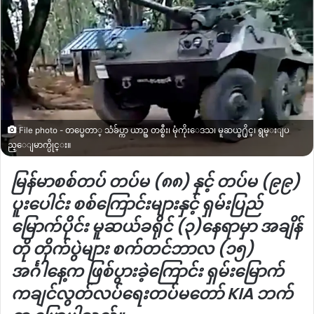
File photo - တပ္မေတာ္ သံခ်ပ္ကာ ယာဥ္ တစ္စီး၊ မုံကိုးေဒသ၊ မူဆယ္ခ႐ိုင္၊ ရွမ္းျပ
ည္ေျမာက္ပိုင္း။
မြန်မာစစ်တပ် တပ်မ (၈၈) နှင့် တပ်မ (၉၉)
ပူးပေါင်း စစ်ကြောင်းများနှင့် ရှမ်းပြည်
မြောက်ပိုင်း မူဆယ်ခရိုင် (၃)နေရာမှာ အချိန်
တို တိုက်ပွဲများ စက်တင်ဘာလ (၁၅)
အင်္ဂါနေ့က ဖြစ်ပွားခဲ့ကြောင်း ရှမ်းမြောက်
ကချင်လွတ်လပ်ရေးတပ်မတော် KIA ဘက်