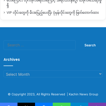
လေကြောင်း တိုက်ခိုက်ခံရတာကြောင့် အရပ်သားနှစ်ဦး ထိခိုက်၊သေဆုံးမှု
Namtau (နမ့္ေတာင္း)ေက်းရြာနားမွာ (၁)ၾကိမ္ နဲ႔ Wangdin
ရှိ
ဘက္ Hpaikawng ေက်းရြာနားမွာ (၁)ၾကိမ္ျဖစ္ပြားတယ္။ ေန
ရာတိုင္းမွာ တပ္မေတာ္ စစ္ေၾကာင္းေတြ စစ္ေရးလႈပ္ရွား
VIP လိုင်းတွေကို မီးအပြည့်ပေးပြီး ပုံမှန်လိုင်းတွေကို ဖြတ်တောက်ထား
လာလို႔ တိုက္ပြဲ ျဖစ္ပြားလာတာပါ” ဟု မူဆယ္ခ႐ိုင္ KIA တပ္မဟာ (၆)
အရာရိွ တစ္ဦး အဂၤါေန႔ ညေနပိုင္း ကခ်င္သတင္းဌာန KNG
ကို ေျပာပါသည္။
တပ္မ (၈၈)တပ္ဖြဲ႔ဟု ယူဆထားေသာ စစ္ေၾကာင္းႏွင့္ Howa
Search
for:
ရြာေဟာင္းတြင္ ေသာ္လည္းေကာင္း တပ္မ (၉၉)ဟု ယူဆ
ထားေသာတပ္ဖြဲ႔မ်ားႏွင့္ Namtau ႏွင့္ Hpaikawng တြင္ေ
Archives
သာ္လည္းေကာင္း တိုက္ပြဲမ်ား ျဖစ္ပြားခဲ့ေၾကာင္း KIA က ဆို
ပါသည္။
Archives
ယေန႔ (၃)ေနရာ တိုက္ပြဲသည္ KIA တပ္ရင္း (၃၆) တပ္ဖြဲ႕မ်ားႏွင့္သီး
တန္႔ ျဖစ္ပြားျခင္းျဖစ္ၿပီး အျခား KIA ၏ စစ္ေရးမဟာမိတ္
ေျမာက္ပိုင္းမဟာမိတ္အဖြဲ႔၀င္ ကိုးကန္႔ MNDAA ႏွင့္ ရခိုင္
© Copyright 2023, All Rights Reserved |
Kachin News Group
AA တပ္ဖြဲ႔မ်ားႏွင့္ ျဖစ္ပြားျခင္း မရိွေၾကာင္း အထက္ KIA
အရာရိွက ဆိုပါသည္။