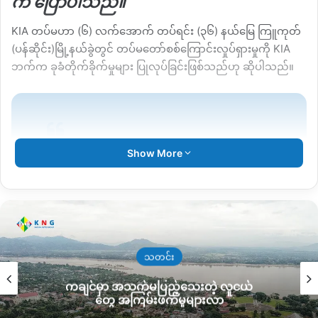
က ပြောပါသည်။
KIA တပ်မဟာ (၆) လက်အောက် တပ်ရင်း (၃၆) နယ်မြေ ကြူကုတ်
(ပန်ဆိုင်း)မြို့နယ်ခွဲတွင် တပ်မတော်စစ်ကြောင်းလှုပ်ရှားမှုကို KIA
ဘက်က ခုခံတိုက်ခိုက်မှုများ ပြုလုပ်ခြင်းဖြစ်သည်ဟု ဆိုပါသည်။
Show More
“ဒီကနေ့တော့ ၃ နေရာမှာ တိုက်ပွဲဖြစ်ပွား
တယ်။ Mungbaw (မုန်ဘော်)ကျေးရွာ
ဘက် Howa ရွာဟောင်းမှာ (၁)ကြိမ်၊
Namtau (နမ့်တောင်း)ကျေးရွာနားမှာ
သတင်း
(၁)ကြိမ် နဲ့ Wangdin ဘက်
Hpaikawng ကျေးရွာနားမှာ (၁)ကြိမ်
ကချင်မှာ အသက်မပြည့်သေးတဲ့ လူငယ်
တွေ အကြမ်းဖက်မှုများလာ
ဖြစ်ပွားတယ်။ နေရာတိုင်းမှာ တပ်မတော်