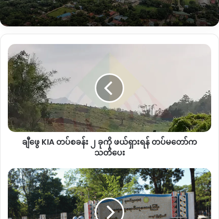
စစ်ကြောင်းတွေ စစ်ရေးလှုပ်ရှားလာလို့
တိုက်ပွဲ ဖြစ်ပွားလာတာပါ” ဟု မူဆယ်
ခရိုင် KIA တပ်မဟာ (၆) အရာရှိ တစ်ဦး
ချီ
အင်္ဂါနေ့ ညနေပိုင်း ကချင်သတင်းဌာန
ဖွေ
KNG ကို ပြောပါသည်။
KIA
တပ်
စခန်း
၂
တပ်မ (၈၈)တပ်ဖွဲ့ဟု ယူဆထားသော စစ်ကြောင်းနှင့် Howa ရွာ
ခု
ကို
ဟောင်းတွင် သော်လည်းကောင်း တပ်မ (၉၉)ဟု ယူဆထားသော
ဖယ်ရှား
တပ်ဖွဲ့များနှင့် Namtau နှင့် Hpaikawng တွင်သော်လည်းကောင်း
ချီဖွေ KIA တပ်စခန်း ၂ ခုကို ဖယ်ရှားရန် တပ်မတော်က
ရန်
တိုက်ပွဲများ ဖြစ်ပွားခဲ့ကြောင်း KIA က ဆိုပါသည်။
တပ်မတော်
သတိပေး
က
ယနေ့ (၃)နေရာ တိုက်ပွဲသည် KIA တပ်ရင်း (၃၆) တပ်ဖွဲ့များနှင့်သီး
သတိပေး
ကချင်ပြည်နယ်
တန့် ဖြစ်ပွားခြင်းဖြစ်ပြီး အခြား KIA ၏ စစ်ရေးမဟာမိတ် မြောက်
အတွင်း
ခရီးသွား
ပိုင်းမဟာမိတ်အဖွဲ့ဝင် ကိုးကန့် MNDAA နှင့် ရခိုင် AA တပ်ဖွဲ့များနှင့်
လျှင်
ဖြစ်ပွားခြင်း မရှိကြောင်း အထက် KIA အရာရှိက ဆိုပါသည်။
သိ