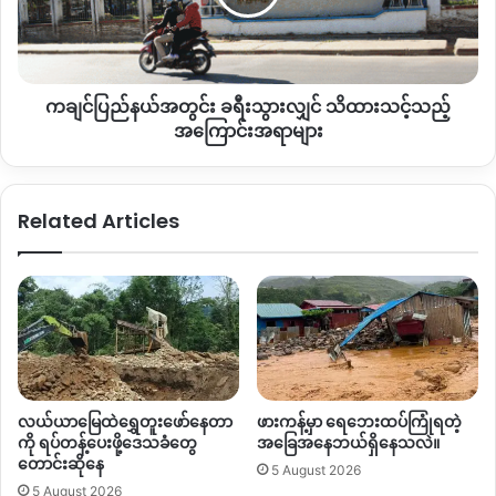
ထား
နှစ်ဖက် ထိခိုက်မှုသတင်း မသိရသေးပါ။
သင့်
သည့်
အကြောင်းအရာ
ယခုလို နှစ်ဖက်တိုက်ပွဲ ရှမ်းပြည်မြောက်ပိုင်းမှာ တိုး၍ဖြစ်လာချိန်
ကချင်ပြည်နယ်အတွင်း ခရီးသွားလျှင် သိထားသင့်သည့်
များ
ကချင်ပြည်နယ်ဘက်မှာလည်း တပ်မတော်၏ KIO ပေါ် သွေးတိုးစမ်း
အကြောင်းအရာများ
ရန်စမှု လက္ခဏာတွင် ရှိလာနေသော်လည်း နှစ်ဖက် ပစ်ခတ်
တိုက်ခိုက်မှုအဆင့်ထိ မရောက်သေးကြောင်း လိုင်ဇာဗဟိုဌာနချုပ်မှ
KIO သတင်းနှင့်ပြန်ကြားရေးဌာန တာဝန်ခံ ဗိုလ်မှူးကြီး အင်ဖန် နော်
Related Articles
ဘို (Col. Nhpang Naw Bu) ပြောပါသည်။
လွန်ခဲ့သော နှစ်ပတ်ကျော်မှ ရှမ်းပြည်မြောက်ပိုင်းတွင် တပ်မတော်
နယ်မြေရှင်းလင်းရေး ပြန်လည် လုပ်ဆောင်လာသောကြောင့် မြောက်
ပိုင်းမဟာမိတ် အဖွဲ့ဝင် MNDAA၊ AA နှင့် KIA စသည့် တိုင်းရင်းသား
တော်လှန်ရေးတပ်ဖွဲ့များနှင့် နေ့စဉ်လိုလို တိုက်ပွဲဖြစ်လာခြင်း
ဖြစ်သည်။
လယ်ယာမြေထဲရွှေတူးဖော်နေတာ
ဖားကန့်မှာ ရေဘေးထပ်ကြုံရတဲ့
ကို ရပ်တန့်ပေးဖို့ဒေသခံတွေ
အခြေအနေဘယ်ရှိနေသလဲ။
တောင်းဆိုနေ
5 August 2026
5 August 2026