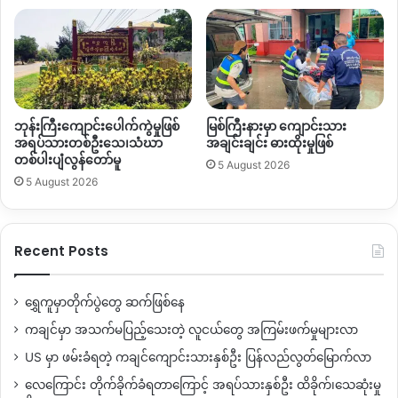
ဖက်အဖွဲ့အစည်းများပါဝင်သောအဖွဲ့ ဖြစ်သည်။
Copy URL
ဘုန်းကြီးကျောင်းပေါက်ကွဲမှုဖြစ်
မြစ်ကြီးနားမှာ ကျောင်းသား
အရပ်သားတစ်ဦးသေ၊သံဃာ
အချင်းချင်း ဓားထိုးမှုဖြစ်
တစ်ပါးပျံလွန်တော်မူ
5 August 2026
5 August 2026
Recent Posts
ရွှေကူမှာတိုက်ပွဲတွေ ဆက်ဖြစ်နေ
ကချင်မှာ အသက်မပြည့်သေးတဲ့ လူငယ်တွေ အကြမ်းဖက်မှုများလာ
US မှာ ဖမ်းခံရတဲ့ ကချင်ကျောင်းသားနှစ်ဦး ပြန်လည်လွတ်မြောက်လာ
လေကြောင်း တိုက်ခိုက်ခံရတာကြောင့် အရပ်သားနှစ်ဦး ထိခိုက်၊သေဆုံးမှု