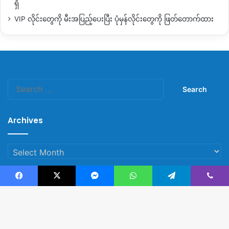
ရှိ
VIP လိုင်းတွေကို မီးအပြည့်ပေးပြီး ပုံမှန်လိုင်းတွေကို ဖြတ်တောက်ထား
Search
for:
Archives
Archives
Facebook
X
Messenger
WhatsApp
Telegram
Viber
© Copyright 2023, All Rights Reserved |
Kachin News Group
B