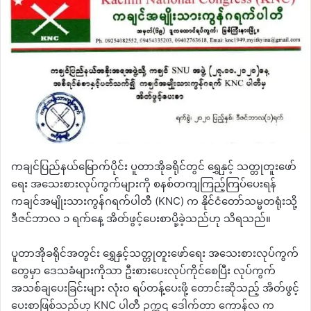
ကချင်ပြည်နယ်မြောက်ပိုင်း ပူတာအိုခရိုင်တွင် ရွှေနှင့် သတ္တုတူးဖော်
ရေး အသေးစားလုပ်ကွက်များကို စနစ်တကျကြည့်ကြပ်ပေးရန်
ကချင်အမျိုးသားကွန်ဂရက်ပါတီ (KNC) က နိုင်ငံတော်သမ္မတရုံးသို့
ဒီဇင်ဘာလ ၁ ရက်နေ့ အိတ်ဖွင့်ပေးစာပို့ခဲ့သည်ဟု သိရသည်။
ပူတာအိုခရိုင်အတွင်း ရွှေနှင့်သတ္တုတူးဖော်ရေး အသေးစားလုပ်ကွက်
တွေမှာ ဒေသခံများကိုသာ ဦးစားပေးလုပ်ကိုင်စေပြီး လုပ်ကွက်
အသစ်ချပေးခြင်းများ လုံး၀ ရပ်တန့်ပေးဖို့ တောင်းဆိုသည့် အိတ်ဖွင့်
ပေးစာဖြစ်သည်ဟု KNC ပါတီ ဥက္ကဌ ဒေါက်တာ ကောန်လ က