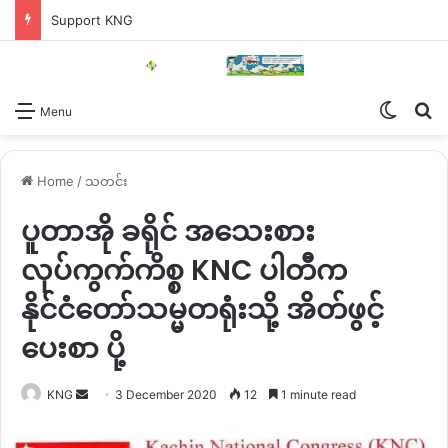
Support KNG
Switch
Se
Menu
Home
/
သတင်း
ပူတာအို ခရိုင် အသေးစား
လုပ်ကွက်ကိစ္စ KNC ပါတီက
နိုင်ငံတော်သမ္မတရုံးသို့ အိတ်ဖွင့်
ပေးစာ ပို့
Send
KNG
3 December 2020
12
1 minute read
an
email