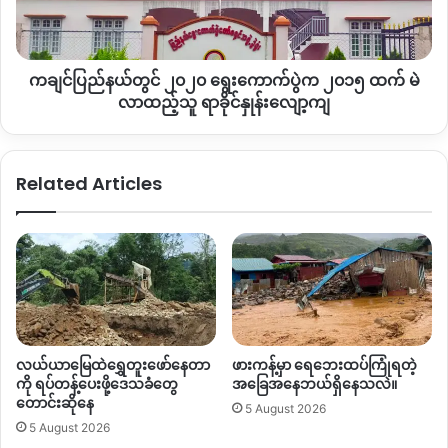
ထက်
အောက်တိုဘာလ ၁၀ ရက်နေ့မှ ၁၅ ရက်နေ့ထိ ကချင်ပြည်နယ်
မဲ
လုပ်ငန်းညှိနှိုင်းဆောင်ရွက်ရေးအဖွဲ့(SNU) မှ ပူတာအိုနှင့် ဆွမ်ပရာ
လာ
ဘွမ်မြို့နယ်များရှိ အသေးစားရွှေလုပ်ကွက်များအား ဒုတိယအကြိမ်
ကချင်ပြည်နယ်တွင် ၂၀၂၀ ရွေးကောက်ပွဲက ၂၀၁၅ ထက် မဲ
ထည့်
ဖြင့် မြေပြင်ကွင်းဆင်းလေ့လာစစ်ဆေးခဲ့ပြီးနောက် အောက်တိုဘာ
သူ
လာထည့်သူ ရာခိုင်နှုန်းလျော့ကျ
၂၇ ရက်နေ့တွင် အစီရင်ခံစာတစ်စောင် တင်သွင်းခဲ့ကြောင်းသိရ
ရာခိုင်နှုန်း
လျော့ကျ
သည်။
Related Articles
၎င်းအစီရင်ခံစာနှင့်ပတ်သက်ပြီး ကချင်ပြည်နယ် အစိုးရအဖွဲ့
သယံဇာတနှင့် သဘာဝပတ်ဝန်းကျင်ထိန်းသိမ်းရေးဝန်ကြီးဌာန မှ
နိုဝင်ဘာလ ၉ ရက်နေ့တွင် စီစစ်ကြပ်မတ်ဆောင်ရွက်သွားရန်
ပြန်လည်အကြောင်းကြားစာ ထုတ်ပြန်ခဲ့သည်ကို တွေ့ရသည်။
အဆိုပါ SNU အဖွဲ့မှ ဆက်လက်ပြီးှ ဝိုင်းမော်မြို့နယ်ရှိ သယံဇာတ
တူးဖော်လုပ်ကွက်များသို့ မြေပြင် ကွင်းဆင်းလေ့လာ စီစစ်သွားမည်
လယ်ယာမြေထဲရွှေတူးဖော်နေတာ
ဖားကန့်မှာ ရေဘေးထပ်ကြုံရတဲ့
ဖြစ်ကြောင်းလည်း သိရသည်။
ကို ရပ်တန့်ပေးဖို့ဒေသခံတွေ
အခြေအနေဘယ်ရှိနေသလဲ။
တောင်းဆိုနေ
5 August 2026
ကချင်ပြည်နယ် လုပ်ငန်းညှိနှိုင်းဆောင်ရွက်ရေးအဖွဲ့ SNU (Sub-
5 August 2026
National Coordination Unit) သည် အစိုးရ၊ လုပ်ငန်းရှင်နှင့် အရပ်