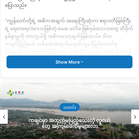
ပြောသည်။
“ကျွန်တော်တို့ရဲ့ အဓိကအချက် အရေးကြီးဆုံးက ဧရာဝတီဖြစ်ကြီး
ရဲ့ ရေဝေရေလဲဒေသဖြစ်တဲ့ မေခ၊ မလိခ ဖြစ်ဝှမ်းသေသတွေ ထိခိုက်
နစ်နာမှုကို ကာကွယ်ဖို့ အဓိကသော့ချက်ဖြစ်တယ်။ ဒါက
ကချင်ပြည်နယ် တစ်ခုထဲအတွက်မဟုတ်ဘူး၊ ပြည်ထောင်စု
မြန်မာနိုင်ငံလုံးအတွက်ဖြစ်တယ်။ တစ်ချို့ို ဘယ်လောက်ဆိုးလဲဆို
ရင် မြေလွတ်မြေရိုင်းတွေမှာ သတ္တုတူးဖော်ခွင့် ဘာမှမရဘဲ ခိုးတူး
Show More
တာတွေရှိတယ်။ ဥပဒေမဲ့ဆိုပေမဲ့ တကယ်လုပ်တဲ့အခါ စနစ်တကျ
စီမံခန့်ခွဲပေးသင့်တယ်။ ကျွန်တော်တို့က လုံးဝမလုပ်ပေးစေချင်ဘူး။
လုပ်ကွက်တိုင်းမှာ ဒေသခံတွေကို ခန့်ထားမှု အလွန်အားနည်း
တယ်။” ဟု ဒေါက်တာ ကောန်လက ပြောသည်။
အဆိုပါအိတ်ဖွင့်ပေးစာတွင် သဘာဝပတ်ဝန်းကျင်ထိန်းသိမ်းမှု မ
သတင်း
ထိခိုက်စေရန်၊ မြေလွတ် မြေရိုင်းလျှောက်ထားသူများမှ ဥပဒေမဲ့
ကချင်မှာ အသက်မပြည့်သေးတဲ့ လူငယ်
ဆောင်ရွက်ချက်များ ကာကွယ်ရန်၊ ဒေသခံလုပ်သားများအား
တွေ အကြမ်းဖက်မှုများလာ
တတ်နိုင်သမျှခန့်ပေးရန်၊ ဒေသခံများ၏ ကျေးရွာဂေဟစနစ်များ မ
ထိခိုက်စေရန်၊ ရေချိုရင်းမြစ်များနှင့် မေခ၊ မလိခမြစ်များ၏ ရေဝေ