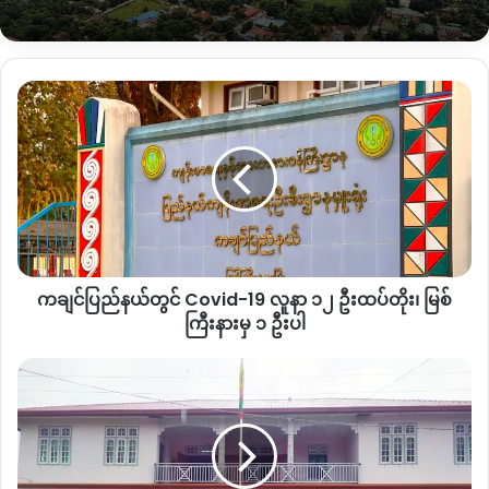
ရေလဲဒေသများ မပျက်စီးစေရန် နှင့် အသေးစားလုပ်ကွက်အတွင်း
အကြီးစားစက်ယန္တာယားများ ဆောင်ရွက်ခြင်းကန့်သတ်ပေးရန် စ
သည့် အချက်(၆)ချက် ပါဝင်တောင်းဆိုထားသည်ကို တွေ့ရသည်။
ကချင်ပြည်နယ်
တွင်
၎င်းကိစ္စနှင့်ပတ်သက်ပြီး ကချင်ပြည်နယ်သဘာ၀ သယံဇာတ
Covid-
ဝန်ကြီး ဦဒရှီလဆိုင်းက ယခုလိုပြောဆိုသည်။
19
လူနာ
၁၂
“အစိုးရဆိုတာက ပြည်သူတွေရဲ့အလုပ်အကိုင်အခွင့်အလမ်းနှင့်
ဦး
ပြည်သူတွေရဲ့ဝင်ငွေရရှိရေးအတွက်ကို အမြဲတမ်းဒါတွေက
ထပ်
သတ်မှတ်တဲ့ လုပ်ထုံးလုပ်နည်းတွေနှင့်အတူ ဒါတွေကတော့
တိုး၊
ဆောင်ရွက်ပေးရမှာပေါ့။ ကျွန်တော်တို့ တိုင်းဒေသ ပြည်နယ်အစိုးရ
ကချင်ပြည်နယ်တွင် Covid-19 လူနာ ၁၂ ဦးထပ်တိုး၊ မြစ်
မြစ်
လည်း ကိုယ့်ပြည်နယ်ရဲ့ဝင်ငွေရရှိဖို့ရယ် ဥပဒေလုပ်နည်းလုပ်ထုံး
ကြီး
ကြီးနားမှ ၁ ဦးပါ
နား
တွေနှင့်အတူ အကောင်အထည်ဖော်ဖို့တော့ ရှိမှာပေါ့နော်။ ခုလည်း
မှ
ကချင်ပြည်နယ်
သူတို့ဒေသမှာရှိတဲ့လူတွေက လျှောက်နေကြပါတယ်။ လျှောက်တဲ့
၁
တွင်
ဟာတွေမှာ ကျွန်တော်တို့က ဥပဒေလုပ်ထုံးလုပ်နည်းနှင့်အညီ ခွင့်ပြု
ဦး
၂၀၂၀
ပေးနေပါတယ်။” ဟု ကချင်ပြည်နယ် သယံဇာတနှင့် သဘာဝ
ပါ
ရွေးကောက်ပွဲ
ပတ်ဝန်းကျင် ထိန်းသိမ်းရေးဝန်ကြီး ဦးဒရှီလဆိုင်းက ပြောပါသည်။
က
၂၀၁၅