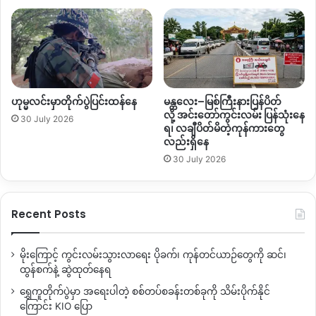
Copy URL
ဟုမ္မလင်းမှာတိုက်ပွဲပြင်းထန်နေ
မန္တလေး–မြစ်ကြီးနားပြန်ပိတ်
လို့ အင်းတော်ကွင်းလမ်း ပြန်သုံးနေ
30 July 2026
ရ၊ လချီပိတ်မိတဲ့ကုန်ကားတွေ
လည်းရှိနေ
30 July 2026
Recent Posts
မိုးကြောင့် ကွင်းလမ်းသွားလာရေး ပိုခက်၊ ကုန်တင်ယာဉ်တွေကို ဆင်၊
ထွန်စက်နဲ့ ဆွဲထုတ်နေရ
ရွှေကူတိုက်ပွဲမှာ အရေးပါတဲ့ စစ်တပ်စခန်းတစ်ခုကို သိမ်းပိုက်နိုင်
ကြောင်း KIO ပြော