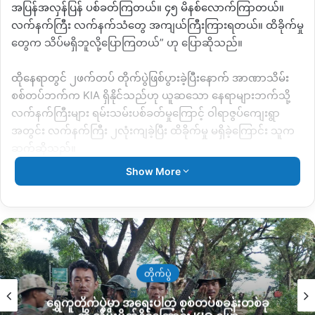
အပြန်အလှန်ပြန် ပစ်ခတ်ကြတယ်။ ၄၅ မိနစ်လောက်ကြာတယ်။
လက်နက်ကြီး လက်နက်သံတွေ အကျယ်ကြီးကြားရတယ်။ ထိခိုက်မှု
တွေက သိပ်မရှိဘူလို့ပြောကြတယ်” ဟု ပြောဆိုသည်။
ထိုနေရာတွင် ၂ဖက်တပ် တိုက်ပွဲဖြစ်ပွားခဲ့ပြီးနောက် အာဏာသိမ်း
စစ်တပ်ဘက်က KIA ရှိနိုင်သည်ဟု ယူဆသော နေရာများဘက်သို့
လက်နက်ကြီးများ ရမ်းသမ်းပစ်ခတ်မှုကြောင့် ဝါရာဇွပ်ကျေးရွာ
အတွင်း လက်နက်ကြီး ၂လုံးကျခဲ့ပြီး ထိခိုက်မှု မရှိခဲ့ကြောင်း သူက
ဆက်ဆိုသည်။
Show More
အဆိုပါ မိုင်းခွဲတိုက်ခိုက်ခံရသည့်အဖွဲ့မှာ ပြီးခဲ့သောရက်ပိုင်းက တ
နိုင်းသို့ စစ်ရိက္ခာသွားပို့သည့် ယာဉ်တန်းအဖွဲ့ကို ရှဒူးဇွပ်၊ တိန်
ကောက်နှင့် ကောင်ရာ စသော ကျေးရွာ လီဒိုလမ်းမကြီးတစ်လျှောက်
ပေါ်တွင် လုံခြုံရေးယူပေးခဲ့သော အဖွဲ့ဖြစ်သည်။ ၎င်းတို့မှာ စစ်ယာဉ်
တန်းကို လုံခြုံရေးယူပေးပြီးနောက် ယနေ့ နံနက်ပိုင်း ၇နာရီခန့်တွင် ရှ
ဒူးဇွပ် ခလရ ၂၉၇ တပ်ရင်းမှ ထွက်လာခဲ့စဉ် မိုင်းခွဲ တိုက်ခိုက်ခံရ
တိုက်ပွဲ
ခြင်းဖြစ်သည်။
ရွှေကူတိုက်ပွဲမှာ အရေးပါတဲ့ စစ်တပ်စခန်းတစ်ခု