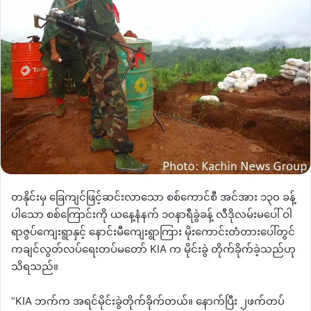
တနိုင်းမှ ခြေကျင်ဖြင့်ဆင်းလာသော စစ်ကောင်စီ အင်အား ၁၃၀ ခန့်
ပါသော စစ်ကြောင်းကို ယနေ့နံနက် ၁၀နာရီခွဲခန့် လီဒိုလမ်းမပေါ် ဝါ
ရာဇွပ်ကျေးရွာနှင့် နောင်းမီကျေးရွာကြား မိုးကောင်းတံတားပေါ်တွင်
ကချင်လွတ်လပ်ရေးတပ်မတော် KIA က မိုင်းခွဲ တိုက်ခိုက်ခဲ့သည်ဟု
သိရသည်။
“KIA ဘက်က အရင်မိုင်းခွဲတိုက်ခိုက်တယ်။ နောက်ပြီး ၂ဖက်တပ်