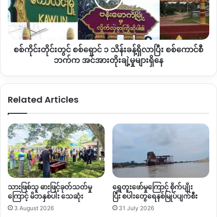
သိန်း
ခန့်
တနိုင်းသို့ ရောက်ရှိစဉ် စစ်ကား စုစုပေါင်း ၄၃ စီးရှိကြောင်း ဒေသခံ
ရှိ
များထံမှ သိရသည်။
လာ
စစ်ကိုင်းတိုင်းတွင် စစ်ရှောင် ၁ သိန်းခန့်ရှိလာပြီး စစ်ကောင်စီ
ပြီး
စစ်ကောင်စီတပ်၏ တနိုင်းအထိ စစ်ရိက္ခာသယ်ယူရေးခရီးစဉ်မှာ
စစ်
ဘက်က အင်အားတိုးချဲ့မှုများရှိနေ
ရက်ပေါင်း ၂ ပတ်ခန့်အထိ ကြာမြင့်ခဲ့ပြီး ၎င်းတို့ကို လီဒိုလမ်းမကြီး
ကောင်စီ
ဘက်
တစ်လျှောက်တွင် KIA က ကြားဖြတ် မိုင်းခွဲတိုက်ခိုက်ခဲ့သော အရည်
က
အတွက်မှာ ၆ ကြိမ်ထက် မနည်းရှိခဲ့သည်။
Related Articles
အင်အား
တိုး
အဆိုပါတိုက်ပွဲများတွင် စစ်ကောင်စီဘက်က ထိခိုက်ကျဆုံးမှု
ချဲ့
များပြားကြောင်း ဒေသခံများ ပြောဆိုနေသော်လည်း အသေးစိတ်
မှု
အချက်အလက်ကို KNG က စုံစမ်းနေဆဲ ဖြစ်သည်။
များ
ရှိ
နေ
ဆက်လက်ပြီး လီဒိုလမ်းပေါ် သွားလာနေသော စစ်ကောင်စီတပ်များ
နှင့် ကချင်လွတ်လပ်ရေးတပ်မတော် KIA တို့ကြား တိုက်ပွဲ
သားဖြစ်သူ ဓားဖြင့်ခုတ်သတ်မှု
ရွှေတူးဖော်မှုကြောင့် စိုက်ပျိုး
ဆက်လက်ဖြစ်ပွားနိုင်ကြောင်း ဒေသခံများက သုံးသပ်ပြောဆိုနေကြ
ကြောင့် မိဘနှစ်ပါး သေဆုံး
ပြီး စပါးတွေရေနစ်မြုပ်ပျက်စီး
သည်။
3 August 2026
31 July 2026