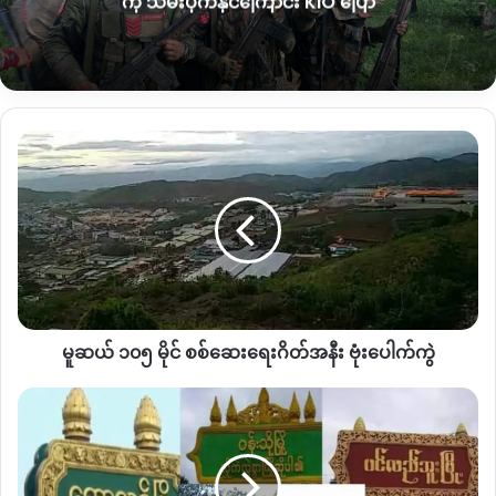
ကို သိမ်းပိုက်နိုင်ကြောင်း KIO ပြော
သို့သော် အဆိုပါစစ်ကြောင်းမှာ မိုင်းခွဲတိုက်ခိုက်ခံရသော်လည်း
လက်ရှိတွင် နောင်းမီကျေးရွာအတွင်းသို့ ရောက်ရှိနေပြီး လမ်းမကြီး
တစ်လျှောက် သွားလာဖြတ်သန်းသည့် ပြည်သူများကို လမ်းပိတ်ဆို့
ကာ စစ်ဆေးမှုများပြုလုပ်နေကြောင်း သိရသည်။
မူ
အဆိုပါ တပ်ဖွဲ့မှာ ဆက်လက်ပြီး မိုးကောင်းအထိ ဆင်းသွားမည့်အဖွဲ့
ဆယ်
ဖြစ်ကြောင်း ဒေသခံများ ထံမှ သိရသည်။
၁၀၅
မိုင်
စစ်ဆေး
အာဏာသိမ်းစစ်တပ်သည် တနိုင်းမြို့သို့ စစ်သုံးရိက္ခာများ
ရေး
သွားရောက်ပို့ဆောင်နိုင်ရန် လုံခြုံရေးအဖွဲ့အဖြစ် အင်အား ၅၀၀
ဂိတ်
ခန့်သည် စက်တင်ဘာလ ၂၀ ကျော်ကတည်းက လီဒိုလမ်းပေါ်
အနီး
အတိုင်း တက်လာခဲ့သည်။ အဆိုပါ လုံခြုံရေးအဖွဲ့၏နောက်တွင်
ဗုံး
စက်တင်ဘာ ၂၈ ရက်နေ့ စစ်ရိက္ခာသယ်ကား အစီး ၄၀ နှင့် ၃၀ ရက်
မူဆယ် ၁၀၅ မိုင် စစ်ဆေးရေးဂိတ်အနီး ဗုံးပေါက်ကွဲ
ပေါက်ကွဲ
နေ့တွင် ၂၀ စီး လီဒိုလမ်းမတိုင်း တက်လာခဲ့သည်။
စစ်ကိုင်းတိုင်း
တွင်
ရိက္ခာသယ်ကား စုစုပေါင်း ၆၀ ခန့်ကို မိုးကောင်းမှ ဒွမ်ဘန်အခြေစိုက်
စစ်
၂၉၈ တပ်ရင်းတွင်တစ်ကြိမ်၊ ရှဒူးဇွပ်အခြေစိုက် ၂၉၇ တပ်ရင်းတွင်
ရှောင်
တစ်ကြိမ် အနားယူပြီး တနိုင်းမြို့သို့ ပို့ဆောင်ခဲ့သည်။
၁