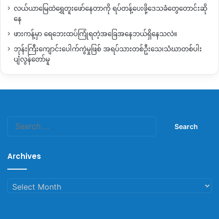
လယ်ယာမြေထဲရွှေတူးဖော်နေတာကို ရပ်တန့်ပေးဖို့ဒေသခံတွေတောင်းဆို
နေ
ဖားကန့်မှာ ရေဘေးထပ်ကြုံရတဲ့အခြေအနေဘယ်ရှိနေသလဲ။
ဘုန်းကြီးကျောင်းပေါက်ကွဲမှုဖြစ် အရပ်သားတစ်ဦးသေ၊သံဃာတစ်ပါး
ပျံလွန်တော်မူ
Search
for:
Archives
Archives