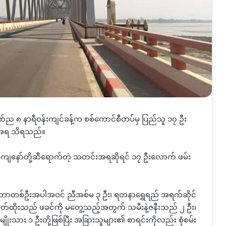
၈ ရက်ည ၈ နာရီဝန်းကျင်ခန့်က စစ်ကောင်စီတပ်မှ ပြည်သူ ၁၇ ဦး
က်အရ သိရသည်။
ကျနော်တို့ဆီရောက်တဲ့ သတင်းအရဆိုရင် ၁၇ ဦးလောက် ဖမ်း
က်တာတစ်ဦးအပါအဝင် ညီအစ်မ ၃ ဦး၊ ရတနာရွှေရည် အရက်ဆိုင်
ုတ်ထိုးသည် ဖခင်ကို မတွေ့သည့်အတွက် သမီးနဲ့ဇနီးသည် ၂ ဦး၊
ိုးသား ၁ ဦးတို့ဖြစ်ပြီး အခြားသူများ၏ စာရင်းကိုလည်း စုံစမ်း