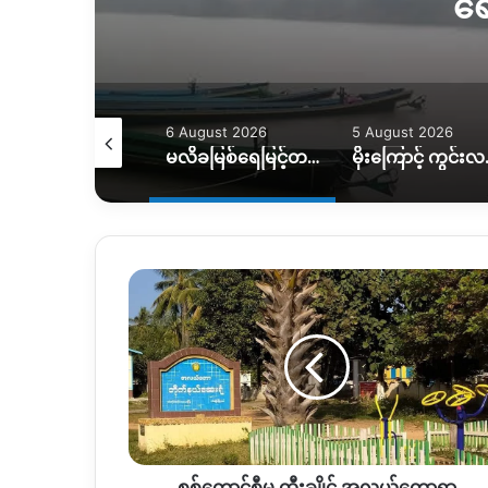
ရေ
August 2026
6 August 2026
5 August 2026
ရေဘေးကြောင့် အိမ်ထောင်စု ၇ စု အိမ်ခြေမဲ့၊ KIO ကူညီပေးဖို့စီစဉ်နေ
မလိခမြစ်ရေမြင့်တက်မှုကြောင့် နောင်ခိုင်ရွာတဝက်ခန့်ရေနစ်မြှပ်
မိုးကြောင့် ကွင်းလမ်းသ
စစ်
ကောင်စီ
မှ
ထီး
ချိုင့်
အလယ်
တောရွာ
အဝင်အထွက်
ပိတ်
စစ်ကောင်စီမှ ထီးချိုင့် အလယ်တောရွာ
ပြီး