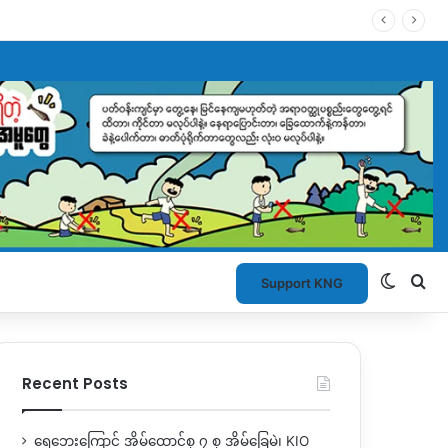
Switch
Se
Support KNG
Recent Posts
ရေဘေးကြောင့် အိမ်ထောင်စု ၇ စု အိမ်ခြေမဲ့၊ KIO