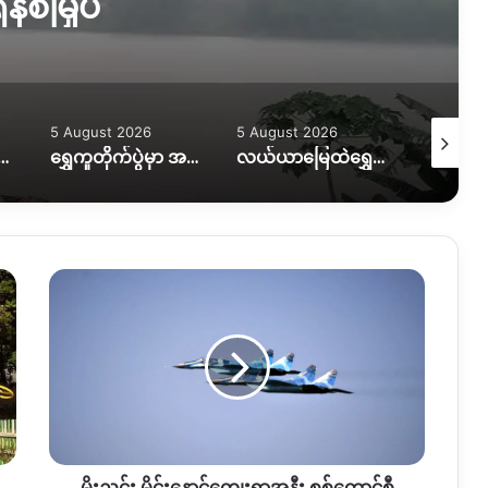
နစ်မြှပ်
5 August 2026
5 August 2026
5 August
ွားလာရေး ပိုခက်၊ ကုန်တင်ယာဉ်တွေကို ဆင်၊ ထွန်စက်နဲ့ ဆွဲထုတ်နေရ
ရွှေကူတိုက်ပွဲမှာ အရေးပါတဲ့ စစ်တပ်စခန်းတစ်ခုကို သိမ်းပိုက်နိုင်ကြောင်း KIO ပြော
လယ်ယာမြေထဲရွှေတူးဖော်နေတာကို ရပ်တန့်ပေးဖို့ဒေသခံတွေတောင်းဆိုနေ
မိုး
ညှင်း
မိုင်း
နောင်
ကျေးရွာ
အနီး
စစ်
ကောင်စီ
ဂျက်လေယာဉ်
မိုးညှင်း မိုင်းနောင်ကျေးရွာအနီး စစ်ကောင်စီ
ဖြင့်