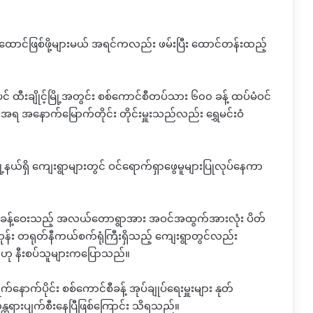
်။ ထောင်ဖြစ်ဖို့များမယ် အရင်ကလည်း ဖမ်းပြီး ထောင်တန်းထည့်
ထီးချိုင့်မြို့အတွင်း စစ်ကောင်စီတပ်သား ၆၀၀ ခန့် ထပ်မံဝင်
အနောက်မြောက်တိုင်း တိုင်းမှူးသည်လည်း ရွှေမင်းဝံ
ြို့နယ်ရှိ ကျေးရွာများတွင် ဝင်ရောက်ရှာဖွေမူများပြုလုပ်နေကာ
(၃)မိုင်ခန့်ဝေးသည့် အလယ်တောရွာအား အဝင်အထွက်အားလုံး ပိတ်
ုန်း တရုတ်နီကယ်စက်ရုံကြီးရှိသည့် ကျေးရွာတွင်လည်း
ဟု နီးစပ်သူများကပြောသည်။
နောက်ပိုင်း စစ်ကောင်စီခန့် အုပ်ချုပ်ရေးမှူးများ နုတ်
တရားပျက်စီးနေပြီဖြစ်ကြောင်း သိရသည်။