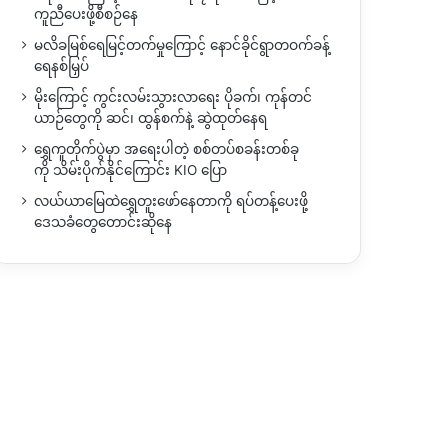
ကူညီပေးဖို့စီစဉ်နေ
မလိခမြစ်ရေမြင့်တက်မှုကြောင့် နောင်ခိုင်ရွာတဝက်ခန့်
ရေနစ်မြှပ်
မိုးကြောင့် ကွင်းလမ်းသွားလာရေး ပိုခက်၊ ကုန်တင်
ယာဉ်တွေကို ဆင်၊ ထွန်စက်နဲ့ ဆွဲထုတ်နေရ
ရွှေကူတိုက်ပွဲမှာ အရေးပါတဲ့ စစ်တပ်စခန်းတစ်ခု
ကို သိမ်းပိုက်နိုင်ကြောင်း KIO ပြော
လယ်ယာမြေထဲရွှေတူးဖော်နေတာကို ရပ်တန့်ပေးဖို့
ဒေသခံတွေတောင်းဆိုနေ