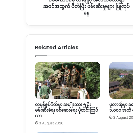
ဖမ်းဆီး
အဝင်အထွက် ပိတ်ပြီး ဖမ်းဆီးမှုများ ပြုလုပ်
မှု
နေ
များ
ပြုလုပ်
နေ
Related Articles
လမုန်ဇွပ်ဂိတ်မှာ အမျိုးသား ၅ ဦး
ပူတာအိုမှာ ခ
ဖမ်းဆီးခံရ၊ စစ်ဆေးရေး ပိုတင်းကြပ်
၁,၀၀၀ အထိ
လာ
3 August 2
3 August 2026