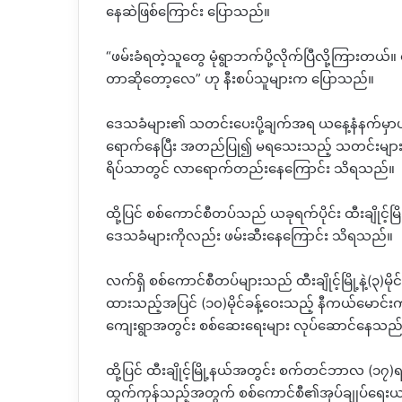
နေဆဲဖြစ်ကြောင်း ပြောသည်။
“ဖမ်းခံရတဲ့သူတွေ မုံရွာဘက်ပို့လိုက်ပြီလို့ကြားတယ
တာဆိုတော့လေ” ဟု နီးစပ်သူများက ပြောသည်။
ဒေသခံများ၏ သတင်းပေးပို့ချက်အရ ယနေ့နံနက်မှာပင် 
ရောက်နေပြီး အတည်ပြု၍ မရသေးသည့် သတင်းများအရ 
ရိပ်သာတွင် လာရောက်‌တည်းနေကြောင်း သိရသည်။
ထို့ပြင် စစ်ကောင်စီတပ်သည် ယခုရက်ပိုင်း ထီးချိုင့်မ
ဒေသခံများကိုလည်း ဖမ်းဆီးနေကြောင်း သိရသည်။
လက်ရှိ စစ်ကောင်စီတပ်များသည် ထီးချိုင့်မြို့နဲ့
ထားသည့်အပြင် (၁၀)မိုင်ခန့်ဝေးသည့် နီကယ်မောင်းက
ကျေးရွာအတွင်း စစ်ဆေးရေးများ လုပ်ဆောင်နေသည်
ထို့ပြင် ထီးချိုင့်မြို့နယ်အတွင်း စက်တင်ဘာလ (၁၇)ရက်
ထွက်ကုန်သည့်အတွက် စစ်ကောင်စီ၏အုပ်ချုပ်ရေးယန္