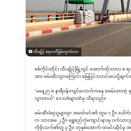
ထီးချိုင့် ဧရာဝတီမြစ်ကူးတံတား
စစ်ကိုင်းတိုင်း ထီးချိုင့်မြို့တွင် အောက်တိုဘာလ 
အား ဖမ်းဆီးသွားကြောင်း မြေပြင်သတင်းပေးပို့ချ
“မနေ့ည ၈ နာရီဝန်းကျင်လောက်ကနေ စဖမ်းတာတဲ့ ခု
သွားတယ်” ဒေသခံများထံမှ သိရသည်။
ဖမ်းဆီးခံရသူများမှာ အမတ်မင်း၏ တူမ ၁ ဦး၊ ဒေါ
က သားအဖ ၂ ဦး၊ ရွှေစည်းဂုံကျောင်းနားမှ ဝက်သားဒ
ကိုဖိုးသက်၏တူ ၃ ဦး၊ ၁၇နှစ်‌အောက် ထမင်းဆိုင်မှ အမျ