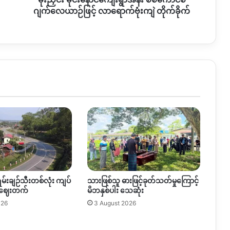
လာ
ဂျက်လေယာဉ်ဖြင့် လာရောက်ဗုံးကျဲ တိုက်ခိုက်
ရောက်
ဗုံး
ကျဲ
တိုက်ခိုက်
ရမ်းချဉ်သီးတစ်လုံး ကျပ်
သားဖြစ်သူ ဓားဖြင့်ခုတ်သတ်မှုကြောင့်
 ဈေးတက်
မိဘနှစ်ပါး သေဆုံး
026
3 August 2026