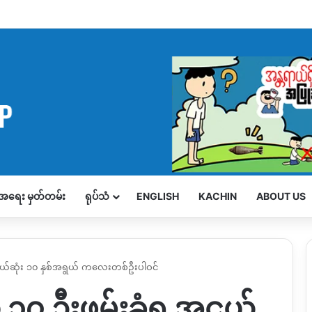
့်အရေး မှတ်တမ်း
ရုပ်သံ
ENGLISH
KACHIN
ABOUT US
ရ အငယ်ဆုံး ၁၀ နှစ်အရွယ် ကလေးတစ်ဦးပါဝင်
ည်သူ ၁၇ ဦးဖမ်းခံရ အငယ်