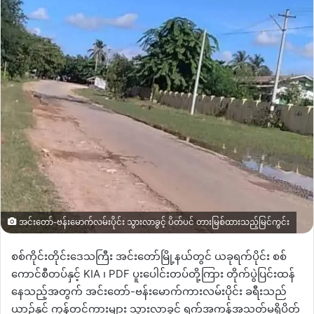
အင်းတော်-ဗန်းမောက်လမ်းပိုင်း သွားလာခွင့် ပိတ်ပင် တားမြစ်ထားသည့်‌မြင်ကွင်း
စစ်ကိုင်းတိုင်းဒေသကြီး အင်းတော်မြို့နယ်တွင် ယခုရက်ပိုင်း စစ်
ကောင်စီတပ်နှင့် KIA ၊ PDF ပူးပေါင်းတပ်တို့ကြား တိုက်ပွဲပြင်းထန်
နေသည့်အတွက် အင်းတော်-ဗန်းမောက်ကားလမ်းပိုင်း ခရီးသည်
ယာဉ်နှင့် ကုန်တင်ကားများ သွားလာခွင့် ရက်အကန့်အသတ်မရှိပိတ်