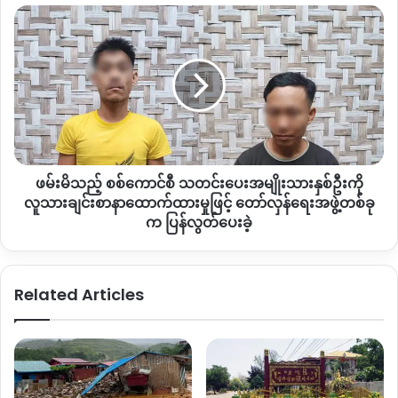
အတု
ဖမ်းမိ
လက်ရှိ အင်းတော်နယ်အတွင်း KIA နှင့် PDF ပူးပေါင်းတပ်ကြား
များ
သည့်
တိုက်ပွဲဖြစ်ပွားနေသော စစ်ကောင်စီ စစ်ကြောင်းသည် တပ်မ ၈၈
ပျံ
စစ်
လက်အောက်ခံ တပ်ဖွဲ့တို့ဖြစ်ကြောင်းသိရသည်။
နှံ
ကောင်စီ
နေ
သတင်းပေး
အမျိုးသား
ပြီးခဲ့သော ဇူလိုင်လ ၂၈ရက်နေ့တွင်လည်း အင်းတော်နယ်အတွင်း
နှစ်
အဆိုပါ စစ်ကြောင်းမှ တပ်ကြပ်ကျော်သူရနှင့် တပ်သားချမ်းအေးတို့
ဦး
အင်းတော်နှင့်နဘားကြားရှိ မိဘမေတ္တာ KTV အတွင်း သောက်စား
ကို
ပျော်ပါးနေချိန် KIA နှင့် PDF ပူးပေါင်းတပ်တို့က ဝင်ရောက်ပစ်ခတ်
ဖမ်းမိသည့် စစ်ကောင်စီ သတင်းပေးအမျိုးသားနှစ်ဦးကို
လူသား
မှုကြောင့် တပ်ကြပ်ကျော်သူရသည် ထိုနေရာတွင် သေဆုံးသွားပြီး
ချင်း
လူသားချင်းစာနာထောက်ထားမှုဖြင့် တော်လှန်ရေးအဖွဲ့တစ်ခု
တပ်သား ချမ်းအေးခေါ်သူ ဖမ်းဆီးခံခဲ့ရကြောင်း အင်းတော် PDF
စာနာ
က ပြန်လွတ်ပေးခဲ့
ထောက်ထား
အဖွဲ့ထံမှသိရသည်။
မှု
ဖြင့်
Related Articles
တော်လှန်ရေး
အဖွဲ့
Copy URL
တစ်
ခုက
ပြန်
လွတ်