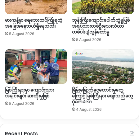
ပေး
ခဲ့
ဖားကန့်မှာ ရေဘေးထပ်ကြုံရတဲ့
ဘုန်းကြီးကျောင်းပေါက်ကွဲမှုဖြစ်
အခြေအနေဘယ်ရှိနေသလဲ။
အရပ်သားတစ်ဦးသေ၊သံဃာ
တစ်ပါးပျံလွန်တော်မူ
5 August 2026
5 August 2026
မြစ်ကြီးနားမှာ ကျောင်းသား
ခြိမ်းခြောက်ငွေတောင်းမှုတွေ
အချင်းချင်း ဓားထိုးမှုဖြစ်
ကြောင့် မြစ်ကြီးနား စျေးသည်တွေ
ပိုခက်ခဲလာ
5 August 2026
4 August 2026
Recent Posts