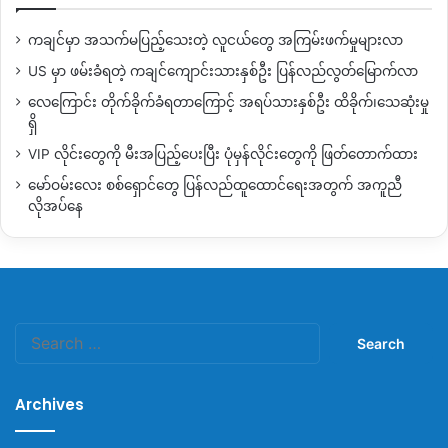
ကချင်မှာ အသက်မပြည့်သေးတဲ့ လူငယ်တွေ အကြမ်းဖက်မှုများလာ
US မှာ ဖမ်းခံရတဲ့ ကချင်ကျောင်းသားနှစ်ဦး ပြန်လည်လွတ်မြောက်လာ
လေကြောင်း တိုက်ခိုက်ခံရတာကြောင့် အရပ်သားနှစ်ဦး ထိခိုက်၊သေဆုံးမှု
ရှိ
VIP လိုင်းတွေကို မီးအပြည့်ပေးပြီး ပုံမှန်လိုင်းတွေကို ဖြတ်တောက်ထား
မော်ဝမ်းလေး စစ်ရှောင်တွေ ပြန်လည်ထူထောင်ရေးအတွက် အကူညီ
လိုအပ်နေ
Search
for:
Archives