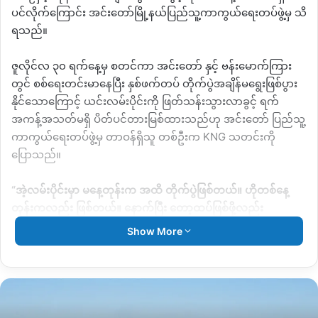
ပင်လိုက်ကြောင်း အင်းတော်မြို့နယ်ပြည်သူ့ကာကွယ်ရေးတပ်ဖွဲ့မှ သိ
ရသည်။
ဇူလိုင်လ ၃၀ ရက်နေ့မှ စတင်ကာ အင်းတော် နှင့် ဗန်းမောက်ကြား
တွင် စစ်ရေးတင်းမာနေပြီး နှစ်ဖက်တပ် တိုက်ပွဲအချိန်မရွေးဖြစ်ပွား
နိုင်သောကြောင့် ယင်းလမ်းပိုင်းကို ဖြတ်သန်းသွားလာခွင့် ရက်
အကန့်အသတ်မရှိ ပိတ်ပင်တားမြစ်ထားသည်ဟု အင်းတော် ပြည်သူ့
ကာကွယ်ရေးတပ်ဖွဲ့မှ တာဝန်ရှိသူ တစ်ဦးက KNG သတင်းကို
ပြောသည်။
“အဲ့လမ်းပိုင်းမှာ မနေ့တုန်းက အထိ တိုက်ပွဲဖြစ်တယ်။ ဟိုတစ်နေ့
တုန်းကလည်း ဖြစ်တယ်။ နောက်ပြီး တော့ထပ်ဖြစ်ဖို့လည်း
အလားအလာရှိတဲ့အတွက်ကြောင့် ပြည်သူတွေကို ငဲ့ညှာနဲ့နေနဲ့
Show More
ကျွန်တော်တို့ဘက်က လုပ်ရကိုင်ရတာခက်မှာဆိုးလို့ ကျွန်တော်တို့
လမ်းပိုင်းကိုပိတ်လိုက်တာ ကားတွေပဲပိတ်တာ ဆိုင်ကယ်တွေ
ကတော့ရတယ်”
ဟုပြောဆိုသည်။
စစ်ကောင်စီတပ်နှင့် KIA ၊ PDF ပူးပေါင်းတပ်တို့ကြားတိုက်ပွဲဖြစ်ပွား