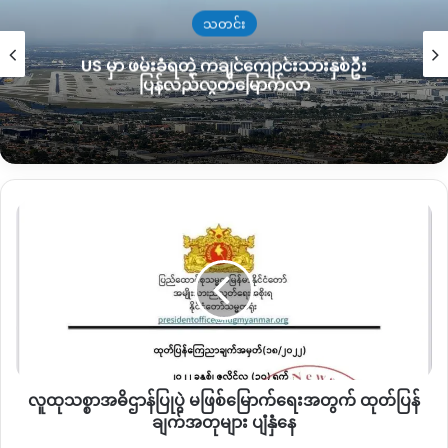
မှုသည် ဇူလိုင်လ ၃၀ ရက်နေ့ အင်းတော်မြို့အနီး တောတွင်းတစ်
သတင်း
နေရာတွင် တစ်ကြိမ်နှင့် ဇူလိုင် ၃၁ ရက်နေ့ မော်တိတ် ဒေသသက္ကယ်
US မှာ ဖမ်းခံရတဲ့ ကချင်ကျောင်းသားနှစ်ဦး
ကျင်းကျေးရွာအနီးတွင် တစ်ကြိမ် ဆက်တိုက် တိုက်ပွဲဖြစ်ပွားခဲ့
ပြန်လည်လွတ်မြောက်လာ
သောကြောင့် စစ်ကောင်စီတပ်ဘက်မှ ထိခိုက်မှုရှိကြောင်း သူဆက်
ဆိုသည်။
“အကျအဆုံကတော့မနေ့ကစာရင်းကတော့ အတည်ပြုနေဆဲပဲ ၃၀
ရက်နေ့တုန်းက တိုက်ပွဲမှာကတော့ သူတို့ ခြေလျင်တက်လာတဲ့
လူထု
စစ်ကြောင်းကို မိုင်းငါးလုံးဆွဲလိုက်တာ သူတို့ဘက် ငါးယောက် ထက်
သစ္စာ
မနည်း သေတယ်။ နောက်ပြီး အဲ့နေ့မှာပဲ အင်းတော်မြို့ထဲကနေ ကား
အဓိဌာန်
နှစ်စီးနဲ့ဒဏ်ရာရတဲ့ဟာကော သေတဲ့ဟာ ကောလာသယ်သွား
ပြု
ပွဲ
တယ်”
ပြောဆိုသည်။
မ
ဖြစ်မြောက်
အင်းတော် PDF အဖွဲ့နေဖြင့် အင်းတော်- ဗန်းမောက်လမ်းပိုင်း
ရေး
သွားလာဖြတ်သန်းခွင့် တားမြစ်ထားသည့်အပေါ် လိုက်နာခြင်းမရှိဘဲ
အတွက်
ပြသနာတစ်စုံတစ်ရာ ဖြစ်ပေါ်လာပါက အင်းတော် PDF အဖွဲ့နှင့် လုံး
လူထုသစ္စာအဓိဌာန်ပြုပွဲ မဖြစ်မြောက်ရေးအတွက် ထုတ်ပြန်
ထုတ်
ဝမသက်ဆိုင်ကြောင်း ထုတ်ပြန်ထားသည်။
ပြန်
ချက်အတုများ ပျံနှံနေ
ချက်