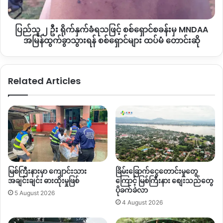
ရသ
ဖြင့်
ပြည်သူ ၂ ဦး ရိုက်နှက်ခံရသဖြင့် စစ်ရှောင်စခန်းမှ MNDAA
စစ်
ရှောင်
အမြန်ထွက်ခွာသွားရန် စစ်ရှောင်များ ထပ်မံ တောင်းဆို
စခန်း
မှ
MNDAA
Related Articles
အ
မြန်
ထွက်
ခွာ
သွား
ရန်
စစ်
ရှောင်
များ
မြစ်ကြီးနားမှာ ကျောင်းသား
ခြိမ်းခြောက်ငွေတောင်းမှုတွေ
ထပ်မံ
အချင်းချင်း ဓားထိုးမှုဖြစ်
ကြောင့် မြစ်ကြီးနား စျေးသည်တွေ
တောင်း
ပိုခက်ခဲလာ
5 August 2026
ဆို
4 August 2026