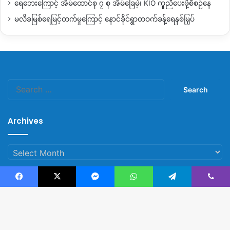
ရေဘေးကြောင့် အိမ်ထောင်စု ၇ စု အိမ်ခြေမဲ့၊ KIO ကူညီပေးဖို့စီစဉ်နေ
မလိခမြစ်ရေမြင့်တက်မှုကြောင့် နောင်ခိုင်ရွာတဝက်ခန့်ရေနစ်မြှပ်
Search
for:
Archives
Archives
Facebook
X
Messenger
WhatsApp
Telegram
Viber
© Copyright 2023, All Rights Reserved |
Kachin News Group
B