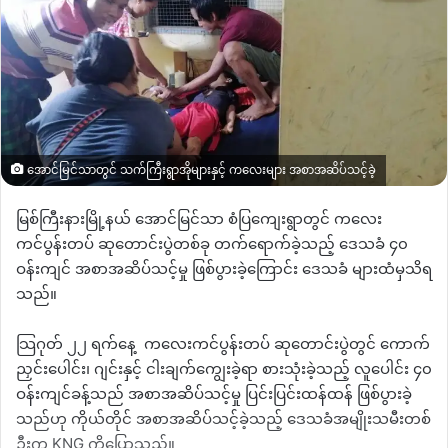
အောင်မြင်သာတွင် သက်ကြီးရွာအိုများနှင့် ကလေးများ အစာအဆိပ်သင့်ခဲ့
မြစ်ကြီးနားမြို့နယ် အောင်မြင်သာ စံပြကျေးရွာတွင် ကလေး
ကင်ပွန်းတပ် ဆုတောင်းပွဲတစ်ခု တက်ရောက်ခဲ့သည့် ဒေသခံ ၄၀
ဝန်းကျင် အစာအဆိပ်သင့်မှု ဖြစ်ပွားခဲ့ကြောင်း ဒေသခံ များထံမှသိရ
သည်။
သြဂုတ် ၂၂ ရက်နေ့ ကလေးကင်ပွန်းတပ် ဆုတောင်းပွဲတွင် ကောက်
ညှင်းပေါင်း၊ ဂျင်းနှင့် ငါးချက်ကျွေးခဲ့ရာ စားသုံးခဲ့သည့် လူပေါင်း ၄၀
ဝန်းကျင်ခန့်သည် အစာအဆိပ်သင့်မှု ပြင်းပြင်းထန်ထန် ဖြစ်ပွားခဲ့
သည်ဟု ကိုယ်တိုင် အစာအဆိပ်သင့်ခဲ့သည့် ဒေသခံအမျိုးသမီးတစ်
ဦးက KNG ကိုပြောသည်။