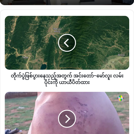
တော့မြစ်ကြီးနားဆေးရုံအထိပို့ပြီးကုရတယ်။ ဒီနေ့မနက်ပိုင်းတော့
အဲ့ကလေးနှစ်ယောက်လည်း ပြန်ကောင်းသွားပြီလို့သိရတယ်”
ဟု
တိုက်ပွဲ
အောင်မြင်သာဒေသခံတစ်ဦးကပြောသည်။
ဖြစ်ပွား
နေ
အဆိုပါ အစာအဆိပ်သင့်မှုတွင်သည် နေ့လယ် ၁၂ နာရီမှစဖြစ်ရာ ည
သ
ည့်
၁၁ နာရီခန့်အထိဖြစ်ပြီး ယနေ့ နံနက်ပိုင်းတွင် အားလုံးပြန်သက်သာ
အတွက်
လာကြောင်းသိရသည်။
အင်း
တော်-
မော်
တိုက်ပွဲဖြစ်ပွားနေသည့်အတွက် အင်းတော်-မော်လူး လမ်း
လူး
Copy URL
လမ်း
ပိုင်းကို ယာယီပိတ်ထား
ပိုင်း
ကို
ပြည်
ယာယီ
သူ
ပိတ်
၂
ထား
ဦး
ရိုက်
နှက်
ခံ