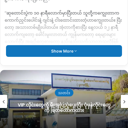
‘
‘ဆုတောင်းပွဲက ၁၀ နာရီလောက်မှာပြီးတယ် သူတို့ကကျွေးတာက
ကောက်ညှင်းပေါင်းနဲ့ ဂျင်းနဲ့ ငါးထောင်းထားတဲ့ဟာကျွေးတယ်။ ပြီး
တော့ အသားတစ်မျိုးပါတယ်။ အဲ့တာကိုစားပြီး နေ့လယ် ၁၂ နာရီ
လောက်ကျတော့ ခေါင်းမူးလာတယ် ကျွန်မကတော့ ရေများများ
သောက်ပြီး အချဥ်တွေစားတော့ နည်းနည်းသက်သာလာသလိုဖြစ်
သွားတယ်။ အသက်ကြီးတွေနဲ့ကလေးငယ်တွေကတော့ လုံးဝခြေနေ
Show More
ဆိုးနေပြီ အထက်လှန်အောက်လျော အန်တဲ့လူကအန် မူးလဲတဲ့လူမူး
လဲဖြစ်ကုန်တာ ”
ဟုပြောပြသည်။
ဆုတောင်းပွဲတက်ရောက်ခဲ့သော လူပေါင်း ၄၀ ဝန်းကျင်တွင်
သက်ကြီးရွယ်အိုများနှင့် ကလေးငယ်များ အစာ အဆိပ်သင့်မှု
အများဆုံး ကြုံတွေ့ခဲ့ရပြီး ဝမ်းပျက်၊ ဝမ်းလျှော၊ အော့အန်၊ မူးလဲ
သတင်း
ခြင်းတို့ ဖြစ်ပွားခဲ့သည်ဟု သိရသည်။
VIP လိုင်းတွေကို မီးအပြည့်ပေးပြီး ပုံမှန်လိုင်းတွေ
ကို ဖြတ်တောက်ထား
”သက်ကြီးရွယ်အိုနဲ့ကလေးတွေက အဆိုးဆုံးပေါ့။ သတိလစ်သွားတဲ့
ကလေး တွေတောင်ပါတယ်။ ၂နှစ်သမီးလေးနဲ့ ၈နှစ်သားလေးတစ်
ယောက်ရယ်က ပိုးဆိုးသွားတယ်။ သတိလစ်သလိုဖြစ်လို့ သူတို့ကို