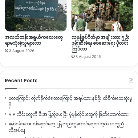
အလယ်တန်းအရွယ်ကလေးတွေ
လမုန်ဇွပ်ဂိတ်မှာ အမျိုးသား ၅ ဦး
ရာမသုံးစွဲသူများလာ
ဖမ်းဆီးခံရ၊ စစ်ဆေးရေး ပိုတင်း
ကြပ်လာ
3 August 2026
3 August 2026
Recent Posts
လေကြောင်း တိုက်ခိုက်ခံရတာကြောင့် အရပ်သားနှစ်ဦး ထိခိုက်၊သေဆုံးမှု
ရှိ
VIP လိုင်းတွေကို မီးအပြည့်ပေးပြီး ပုံမှန်လိုင်းတွေကို ဖြတ်တောက်ထား
မော်ဝမ်းလေး စစ်ရှောင်တွေ ပြန်လည်ထူထောင်ရေးအတွက် အကူညီ
လိုအပ်နေ