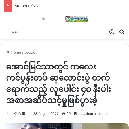
Support KNG
Switch
Se
Menu
Home
/
သတင်း
အောင်မြင်သာတွင် ကလေး
ကင်ပွန်းတပ် ဆုတောင်းပွဲ တက်
ရောက်သည့် လူပေါင်း ၄၀ နီးပါး
အစာအဆိပ်သင့်မှုဖြစ်ပွားခဲ့
Send
KNG
23 August 2022
29
Less than a minute
an
email