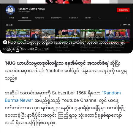
NUG ယာယီသမ္မတဒူဝါလရှီးလ နေအိမ်မှာ အသတ်ခံရ” ဟူသော သတင်းအမှား မြင်
တွေ့ရသည့် Youtube Channel
‘NUG
ယာယီသမ္မတဒူဝါလရှီးလ နေအိမ်တွင်
အသတ်ခံရ
’
ဆိုပြီး
သတင်းအမှားတစ်ပုဒ်
Youtube
ပေါ်တွင် ဖြန့်ဝေလာသည်ကို တွေ့ရ
သည်။
အဆိုပါ သတင်းအမှားကို
Subscriber 166K
ရှိသော
“Random
Burma News”
အမည်ရှိသည့်
Youtube Channel
တွင် ယနေ့
စက်တင်ဘာလ ၃၀ ရက်နေ့ ညနေပိုင်း ၄ နာရီခွဲအချိန်မှာ စတင်ဖြန့်
ဝေလာခဲ့ပြီး နာရီပိုင်းအတွင်း ကြည့်ရှုသူ သုံးထောင့်ခုနှစ်ရာကျော်
အထိ ရှိလာနေပြီ ဖြစ်သည်။