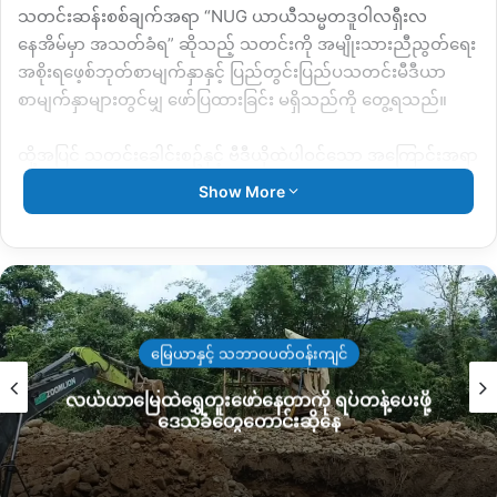
သတင်းဆန်းစစ်ချက်အရာ
“NUG
ယာယီသမ္မတဒူဝါလရှီးလ
နေအိမ်မှာ အသတ်ခံရ
”
ဆိုသည့် သတင်းကို
အမျိုးသားညီညွတ်ရေး
အစိုးရဖေ့စ်ဘုတ်စာမျက်နှာနှင့် ပြည်တွင်းပြည်ပသတင်းမီဒီယာ
စာမျက်နှာများတွင်မျှ ဖော်ပြထားခြင်း မရှိသည်ကို တွေ့ရသည်။
ထို့အပြင် သတင်းခေါင်းစဥ်နှင့် ဗီဒီယိုထဲပါဝင်သော
အကြောင်းအရာ
သည် တူညီမှုမရှိသည်ကိုလည်း တွေ့ရသည်။
Show More
ဗီဒီယိုထဲတွင် ဖော်ပြထားသောအကြောင်းအရာမှာ
“NUG
ယာယီ
သမ္မတနေအိမ်အတွင်း အသတ်ခံရ
”
ဆိုသည့် သတင်း
အကြောင်းအရာမဟုတ်ပဲ
“
ရန်ကုန်မြို့လယ်ခေါင် ပန်းပဲတန်းမြို့နယ်
တွင် မဟာသိန်တော်ကြီးအနီးတွင် ပစ်ခတ်မှုဖြင့် စစ်တပ်၊ ရဲနှင့်
ဆေးရုံ ကားများရောက်လာပြီး ဆူးလေအထိ မဟာဗန္ဒုလလမ်းမကြီး
မြေယာနှင့် သဘာဝပတ်ဝန်းကျင်
ကို စစ်တပ်ကလမ်းပိတ်စို့
”
ဆိုသည့် အကြောင်းရာသာ ဖြစ်နေသည်
လယ်ယာမြေထဲရွှေတူးဖော်နေတာကို ရပ်တန့်ပေးဖို့
ကို တွေ့ရပါသည်။
ဒေသခံတွေတောင်းဆိုနေ
ထို့ကြောင့်
‘
အမျိုးသားညီညွတ်ရေးအစိုးရ ယာယီသမ္မတဒူဝါလရှီးလ
နေအိမ်မှာ အသတ်ခံရတယ်
’
ဆိုသော
အကြောင်းအရာသည် ဝါဒဖြန့်