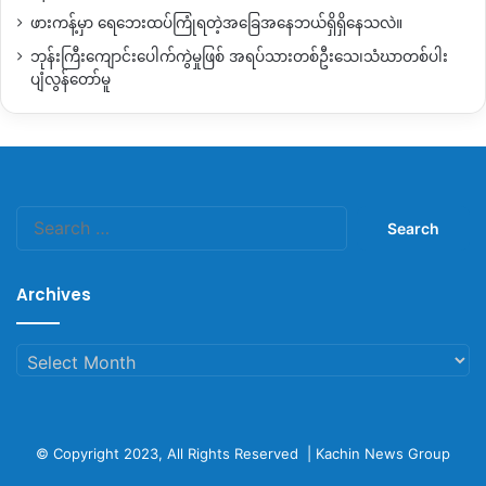
ဖားကန့်မှာ ရေဘေးထပ်ကြုံရတဲ့အခြေအနေဘယ်ရှိရှိနေသလဲ။
ဘုန်းကြီးကျောင်းပေါက်ကွဲမှုဖြစ် အရပ်သားတစ်ဦးသေ၊သံဃာတစ်ပါး
ပျံလွန်တော်မူ
Search
for:
Archives
Archives
© Copyright 2023, All Rights Reserved |
Kachin News Group