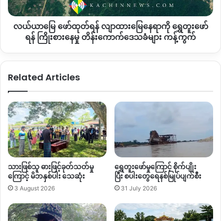
ကို
ရွှေ
လယ်ယာမြေ ဖော်ထုတ်ရန် လျာထားမြေနေရာကို ရွှေတူးဖော်
တူး
ဖော်
ရန် ကြိုးစားနေမှု တိန်းကောက်ဒေသခံများ ကန့်ကွက်
ရန်
ကြိုးစား
နေ
Related Articles
မှု
တိန်း
ကောက်
ဒေသခံ
များ
ကန့်ကွက်
သားဖြစ်သူ ဓားဖြင့်ခုတ်သတ်မှု
ရွှေတူးဖော်မှုကြောင့် စိုက်ပျိုး
ကြောင့် မိဘနှစ်ပါး သေဆုံး
ပြီး စပါးတွေရေနစ်မြုပ်ပျက်စီး
3 August 2026
31 July 2026