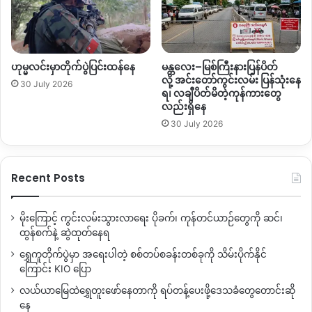
ဟုမ္မလင်းမှာတိုက်ပွဲပြင်းထန်နေ
မန္တလေး–မြစ်ကြီးနားပြန်ပိတ်
လို့ အင်းတော်ကွင်းလမ်း ပြန်သုံးနေ
30 July 2026
ရ၊ လချီပိတ်မိတဲ့ကုန်ကားတွေ
လည်းရှိနေ
30 July 2026
Recent Posts
မိုးကြောင့် ကွင်းလမ်းသွားလာရေး ပိုခက်၊ ကုန်တင်ယာဉ်တွေကို ဆင်၊
ထွန်စက်နဲ့ ဆွဲထုတ်နေရ
ရွှေကူတိုက်ပွဲမှာ အရေးပါတဲ့ စစ်တပ်စခန်းတစ်ခုကို သိမ်းပိုက်နိုင်
ကြောင်း KIO ပြော
လယ်ယာမြေထဲရွှေတူးဖော်နေတာကို ရပ်တန့်ပေးဖို့ဒေသခံတွေတောင်းဆို
နေ