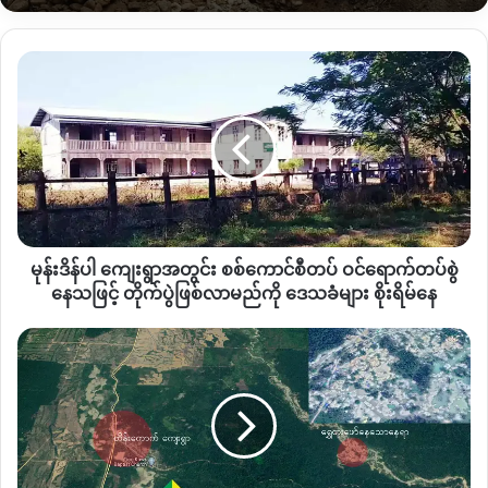
သတင်းအမှားတစ်ခုသာ ဖြစ်သည်ကို တွေ့မြင်နိုင်သည်။
မုန်း
ယခုလို ကြည်ရှုသူများစိတ်ဝင်စားအောင် သတင်းခေါင်းစဉ်အမှား
ဒိန်
များဖြင့် သတင်းဗီဒီယိုများပြုလုပ်ပြီး ရည်ရွယ်ချက်ရှိရှိ ဖြန့်ဝေနေ
ပါ ကျေးရွာ
ခြင်းမှာ
YouTube
မှ ဝင်ငွေရှာဖွေနေခြင်းသာဖြစ်သည်။
အတွင်း
စစ်
ကောင်စီ
သို့ဖြစ်ပါ၍ ဒီလို သတင်းခေါင်းစဥ်အမှားများဖြင့်
Youtube
ဗီဒီယို
တပ်
များဖန်တီးဖြန့်ဝေနေကြသော
Youtube Channel
များကို
ဝင်
သတိထားရမည်ဖြစ်ပြီး ကြည်ရှုသူတွေအနေနဲ့ နေ့စဥ်သတင်းများကို
ရောက်‌တပ်
ဖတ်ရှုသောအခါ ဒေသတွင်း သတင်းမီဒီယာများမှ ဖော်ပြသော
မုန်းဒိန်ပါ ကျေးရွာအတွင်း စစ်ကောင်စီတပ် ဝင်ရောက်‌တပ်စွဲ
စွဲ
သတင်းများကိုသာ ယုံကြည်သင့်ပါသည်။
နေ
နေသဖြင့် တိုက်ပွဲဖြစ်လာမည်ကို ဒေသခံများ စိုးရိမ်နေ
သဖြင့် တိုက်ပွဲ
ဖြစ်လာ
လယ်ယာ
မည်
မြေ
Copy URL
ကို ဒေသခံ
ဖော်ထုတ်
များ စိုးရိမ်
ရန်
နေ
လျာထား
မြေ
နေရာ