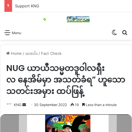
Support KNG
Switch
Se
Menu
Home
/
သတင်း
/
Fact Check
NUG ယာယီသမ္မတဒူဝါလရှီး
လ နေအိမ်မှာ အသတ်ခံရ” ဟူသော
သတင်းအမှား ထပ်ဖြန့်
Send
KNG
30 September 2022
19
Less than a minute
an
email