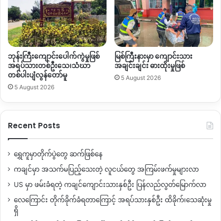
ဘုန်းကြီးကျောင်းပေါက်ကွဲမှုဖြစ်
မြစ်ကြီးနားမှာ ကျောင်းသား
အရပ်သားတစ်ဦးသေ၊သံဃာ
အချင်းချင်း ဓားထိုးမှုဖြစ်
တစ်ပါးပျံလွန်တော်မူ
5 August 2026
5 August 2026
Recent Posts
ရွှေကူမှာတိုက်ပွဲတွေ ဆက်ဖြစ်နေ
ကချင်မှာ အသက်မပြည့်သေးတဲ့ လူငယ်တွေ အကြမ်းဖက်မှုများလာ
US မှာ ဖမ်းခံရတဲ့ ကချင်ကျောင်းသားနှစ်ဦး ပြန်လည်လွတ်မြောက်လာ
လေကြောင်း တိုက်ခိုက်ခံရတာကြောင့် အရပ်သားနှစ်ဦး ထိခိုက်၊သေဆုံးမှု
ရှိ