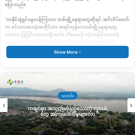
ပြောသည်။
“
တနိုင်းနဲ့ရှင်ဗွေယန်ကြားက တစ်ချို့နေရာတွေဆိုရင် အင်္ဂလိပ်ခေတ်
က ခင်းထားပေးခဲ့အတိုင်းပဲ။ အရင်တုန်းကတစ်ချို့နေရာတွေ
ကတော့ ပြုပြင်ထားတာရှိတယ်။ ဒါပေမယ့် လုံးဝမပြင်သေးတဲ့
နေရာတွေဆို အရမ်းကို ပျက်စီးနေပြီ။ တစ်ချို့နေရာကျတော့
ချိုင့်ခွက်နေရာတွေမှာ အိမ်စီးကားတွေတောင် ဖြတ်လို့မရတော့တဲ့
Show More
အခြေအနေဖြစ်နေပြီ
”
ဟုပြောသည်။
ထိုလမ်းပိုင်းတွင် အများဆုံးပျက်စီးနေသည့်နေရာသည် တနိုင်းနှင့်
တရုန်ကြား၊ တရုန်နှင့် ရှင်ဗွေယန် စသည့်လမ်းပိုင်းနေရာများတွင်
ဆိုးဆိုးရွားရွားပျက်စီး နေကြောင်း ဒေသခံများပြောသည်။
သတင်း
တနိုင်းနှင့်ရှင်ဗွေယန်လမ်းပိုင်းသည် မိုင်ပေါင်း ၄၂ မိုင်ခန့်သာသွားရ
ကချင်မှာ အသက်မပြည့်သေးတဲ့ လူငယ်
သော လမ်းခရီးတစ်ခုဖြစ်ပြီး ယခုကဲ့သို့ လမ်းပိုင်းအခက်အခဲကြောင့်
တွေ အကြမ်းဖက်မှုများလာ
တစ်ရက်နီးပါးခန့် မောင်းနင်းသွားလာရသည်ဟု နောက်ထပ်ဒေသခံ
တစ်ဦးက ယခုလိုပြောသည်။