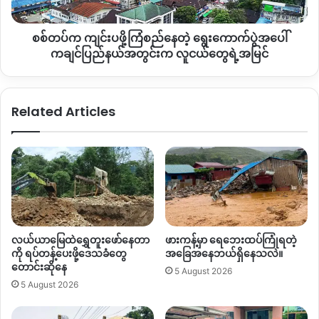
အပေါ်
ကချင်ပြည်နယ်
စစ်တပ်က ကျင်းပဖို့ကြံစည်‌နေတဲ့ ရွေးကောက်ပွဲအပေါ်
အတွင်း
က
ကချင်ပြည်နယ်အတွင်းက လူငယ်တွေရဲ့အမြင်
Copy URL
လူငယ်
တွေ
ရဲ့
Related Articles
အမြင်
လယ်ယာမြေထဲရွှေတူးဖော်နေတာ
ဖားကန့်မှာ ရေဘေးထပ်ကြုံရတဲ့
ကို ရပ်တန့်ပေးဖို့ဒေသခံတွေ
အခြေအနေဘယ်ရှိနေသလဲ။
တောင်းဆိုနေ
5 August 2026
5 August 2026