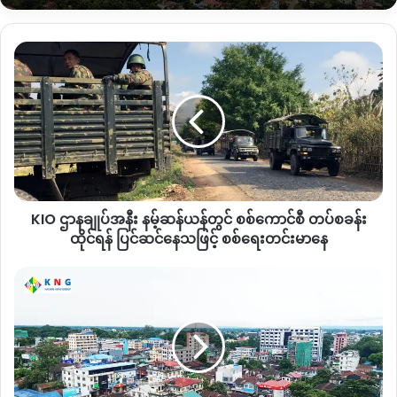
“
လမ်းကောင်းရင်တော့ ရှင်ဗွေယန်နဲ့ တနိုင်းကြားဆိုတာ ခဏဆို
ရောက်ပြီ အခုက လမ်းမကောင်းတော့ ကားဆရာတွေလည်း တ
KIO ဌာနချုပ်
ဖြေးဖြေးထိန်းမောင်းရတဲ့ အခြေနေဆိုတော့ တစ်ရက်ခရီးလောက်
အနီး န
ဖြစ်သွားတယ်။ အခုဆိုအရေးပေါ်လူနာကားတွေ လည်းသွားရလာရ
မ့်
တာ ကြန့်ကြာမှုဖြစ်စေတယ်။ အခုလိုလမ်းမကောင်တော့ အချိန်မှီ
ဆန်
ယန်
သွားလို့မရတဲ့အချိန်တွေရှိတယ်
”
ဟုပြောသည်။
တွင်
စစ်
အဆိုပါ လမ်းပိုင်းများ သွားလာရေးအခက်အခဲဖြစ်ပေါ်စေသော
ကောင်စီ
အဓိကအချက်မှာ ဆီဘောက်ဆာကားများ၊ ကုန်တင်ကားကြီးများ
တပ်
အလွန်အကျွံသွားလာ ဖြတ်သန်းနေသည့်အပေါ် ပြန်လည်ပြုပြင်ခြင်း
KIO ဌာနချုပ်အနီး နမ့်ဆန်ယန်တွင် စစ်ကောင်စီ တပ်စခန်း
စခန်း
မရှိသည့်အတွက်ကြောင့် သက်ဆိုင်ရာ တာဝန်ရှိသူများအနေဖြင့်
ထိုင်
ထိုင်ရန် ပြင်ဆင်နေသဖြင့် စစ်ရေးတင်းမာနေ
ရန်
တာဝန်ယူလုပ်ဆောင်ပေးစေလိုကြောင်း ဒေသခံများက တောင်းဆို
ပြင်ဆင်
စစ်တပ်
နေပါသည်။
နေ
က
သဖြင့်
ကျင်းပ
ယင်းလမ်းပိုင်းကို တနိုင်း
–
ရှင်ဗွေယန်ကုန်စည် စီးဆင်းရေး၊ ခရီးသွား
စစ်
ဖို့
လာရေးအတွက် အရေးပါသည့် လမ်းခရီးတစ်ခုဖြစ်သလို နာဂ
ရေး
ကြံစည်‌နေ
တင်းမာ
တဲ့
ကိုယ်ပိုင်ချုပ်ခွင့်ဒေသများဖြစ်သည့် နန်းယွန်းမြို့၊ ပန်းဆောင်
နေ
ရွေးကောက်ပွဲ
မြို့နယ်များအတွက် အရေးပါသည့်လမ်းပိုင်းဖြစ်ကြောင်းသိရသည်။