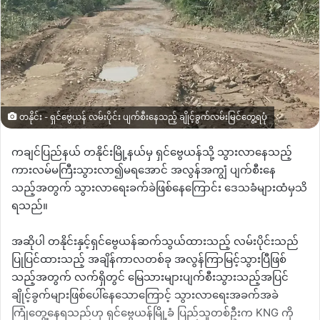
တနိုင်း - ရှင်ဗွေယန် လမ်းပိုင်း ပျက်စီးနေသည့် ချိုင့်ခွက်လမ်းမြင်တွေ့ရပုံ
ကချင်ပြည်နယ် တနိုင်းမြို့နယ်မှ ရှင်ဗွေယန်သို့ သွားလာနေသည့်
ကားလမ်မကြီးသွားလာ၍မရအောင် အလွန်အကျွံ ပျက်စီးနေ
သည့်အတွက် သွားလာရေးခက်ခဲဖြစ်နေကြောင်း ဒေသခံများထံမှသိ
ရသည်။
အဆိုပါ တနိုင်းနှင့်ရှင်ဗွေယန်ဆက်သွယ်ထားသည့် လမ်းပိုင်းသည်
ပြုပြင်ထားသည့် အချိန်ကာလတစ်ခု အလွန်ကြာမြင့်သွားပြီဖြစ်
သည့်အတွက် လက်ရှိတွင် မြေသားများပျက်စီးသွားသည့်အပြင်
ချိုင့်ခွက်များဖြစ်ပေါ်နေသောကြောင့် သွားလာရေးအခက်အခဲ
ကြုံတွေ့နေရသည်ဟု ရှင်ဗွေယန်မြို့ခံ ပြည်သူတစ်ဦးက
KNG
ကို