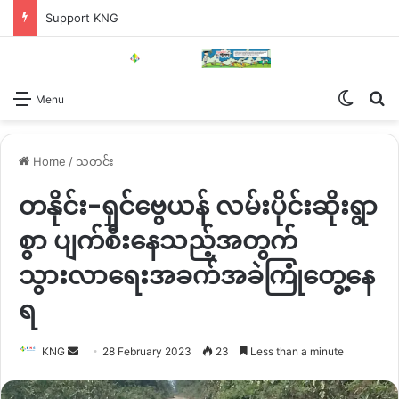
Support KNG
Switch
Se
Menu
Home
/
သတင်း
တနိုင်း-ရှင်ဗွေယန် လမ်းပိုင်းဆိုးရွာ
စွာ ပျက်စီးနေသည့်အတွက်
သွားလာရေးအခက်အခဲကြုံတွေ့နေ
ရ
Send
KNG
28 February 2023
23
Less than a minute
an
email