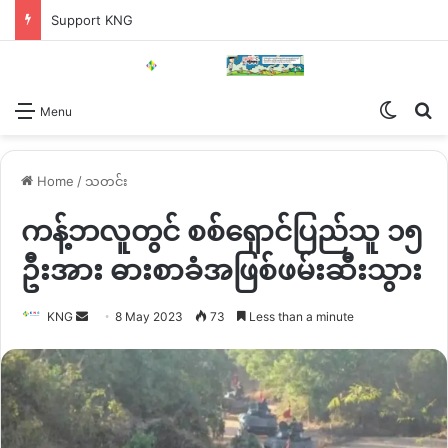
Support KNG
Switch
Se
Menu
Home
/
သတင်း
ကန့်ဘလူတွင် စစ်ရှောင်ပြည်သူ ၁၅
ဦးအား ဓားစာခံအဖြစ်ဖမ်းဆီးသွား
Send
KNG
8 May 2023
73
Less than a minute
an
email