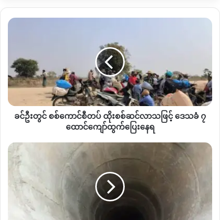
“
ရွာတွေကတော့ စစ်ကြောင်းထိုးလာပြီဆိုတော့ စစ်လမ်းကြောင်း
အနီးကရွာတွေကတော့ပြေးနေရပါတယ်။
စစ်ရှောင်နေရတာတော့
ခ
ထောက်ရှာအိုင်နဲ့ပေကြီးရွာက ဒေသခံ၃ထောင်ခန့်လောက်ရှိမယ်
”
ဟု
င်
ဒေသခံတစ်ဦးက ဆိုသည်။
ဦး
တွင် စစ်
ကောင်စီ
ထောက်ရှာအိုင်ကျေးရွာသည် ကန့်ဘလူမြို့နယ်တောင်ဘက်ခြမ်း ဇီး
တပ်
ကုန်းတိုင်နယ်တွင်တည်ရှိပြီး အိမ်ခြေ ၃၀၀ ကျော်ရှိသည့် ကျေးရွာ
ထိုးစစ်
တစ်ခုဖြစ်သည်ဟု ဒေသခံများက ဆိုသည်။
ဆင်
လာ
အဆိုပါ စစ်ကောင်စီတပ်ဖွဲ့သည် ခမရ
–
၃၆၁ စစ်ကောင်စီတပ်ဖွဲ့ဖြစ်
ခင်ဦးတွင် စစ်ကောင်စီတပ် ထိုးစစ်ဆင်လာသဖြင့် ဒေသခံ ၇
သဖြင့် ဒေသခံ
ပြီး ပြီးခဲ့သည့် မေလ၄ရက်နေ့ကလည်း သရက္ကံကြီးကျေးရွာဝင်
၇
ထောင်ကျော်ထွက်ပြေးနေရ
ထောင်
ရောက်စီးနင်းချိန်တွင် စိတ်ကျန်းမာရေးမကောင်းသည့် အသက် ၅၀
ကျော်
လူ
ကျော်အရွယ် ဦးခိုင်ဇော်ကို သူ၏ နေအိမ်တွင် ပစ်သတ်ခဲ့သေးသည်
ထွက်ပြေး
နေရပ်
ဟု ဒေသခံများထံမှသိရသည်။
နေရ
ကွက်
အထိ ကျောက်စိမ်း
အလွန်
အ
Copy URL
ကျွံ့
တူး