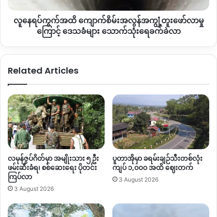
ဖော်
လူနေရပ်ကွက်အထိ ကျောက်စိမ်းအလွန်အကျွံ့တူးဖော်လာမှု
လာ
မှု
ကြောင့် ဒေသခံများ သောက်သုံးရေခက်ခဲလာ
ကြော
င့် ဒေသခံ
များ သောက်
Related Articles
သုံးရေ
ခက်ခဲ
လာ
လမုန်ဇွပ်ဂိတ်မှာ အမျိုးသား ၅ ဦး
ပူတာအိုမှာ ခရမ်းချဉ်သီးတစ်လုံး
ဖမ်းဆီးခံရ၊ စစ်ဆေးရေး ပိုတင်း
ကျပ် ၁,၀၀၀ အထိ ဈေးတက်
ကြပ်လာ
3 August 2026
3 August 2026