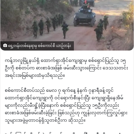
ရှေ့တန်းတစ်နေရာမှ စစ်ကောင်စီ ယာဉ်တန်း
ကန့်ဘလူမြို့နယ်ရှိ ထောက်ရှာအိုင်ကျေးရွာမှ စစ်ရှောင်ပြည်သူ ၁၅
ဦးကို စစ်တပ်က
ဓားစာခံအဖြစ် ဖမ်းဆီးသွားကြောင်း ဒေသသတင်း
အရင်းအမြစ်များထံမှသိရသည်။
စစ်ကောင်စီတပ်သည် မေလ ၇ ရက်နေ့ နံနက် ၇နာရီခန့်တွင်
ထောက်ရှာအိုင်ကျေးရွာကို ဝင်ရောက်စီးနင်းပြီး ကျေးရွာရှိနေအိမ်
များကိုလည်းမီးရှို့ခဲ့ပြီးနောက်
စစ်ရှောင်ပြည်သူ ၁၅ဦးကိုလည်း
ဓားစာခံအဖြစ်ဖမ်းဆီးခဲ့ခြင်း ဖြစ်သည်ဟု ကျွန်းလှတက်ကြွလှုပ်ရှား
သူများအဖွဲ့မှတာဝန်ရှိသူတစ်ဦးက ဆိုသည်။