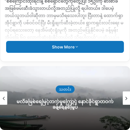
“
စစ်ကြောင်းထိုးရင်းနဲ့ စစ်ရှောင်တွေကိုတွေ့ပြီး ၁၅ဦးကို ဓားစာခံ
အဖြစ်ဖမ်းဆီးခံသွားတယ်လို့အတည်ပြုလို့ ရပါတယ်။ ဒါပေမဲ့
ဘယ်သူဘယ်ဝါဆိုတာ ဘာမှမသိရသေးပါဘူး ပြီးတာနဲ့ ထောက်ရှာ
အိုင်ရွာကို ပစ်ဝင်ဝင်ပြီး မီးရှိုဖျက်ဆီးခဲ့တယ်။ ရွာကရှင်းလင်းရေး မ
လုပ်ရသေးတော့ နေအိမ်ဆုံးရှုံးမူကို အတည်မပြုနိုင်ပေမဲ့ ခန့်မှန်း
အိမ်ခြေ ၆၀ လောက်ဆုံးရှုံးနိုင်တယ်လို့ သိရပါတယ်
”
ဟုဆိုသည်။
Show More
ထောက်ရှာအိုင်ကျေးရွာ
ယခုလို မီးရှို့ဖျက်ဆီးခံရမှုမှာ
ပထမဆုံး
အကြိမ်ဖြစ်ပြီး ဓားစာခံအဖြစ် ဖမ်းဆီးခံရသူများနှင့်လည်း ယနေ့
ညနေပိုင်းအထိ အဆက်အသွယ်တစ်စုံတစ်ရာမရရှိသေးကြောင်း သူ
ကဆက်ပြော သည်။
စစ်ကောင်စီတပ်ဖွဲ့များသည် ထောက်ရှာအိုင်ကျေးရွာကို မီးရှို့ခဲ့ပြီး
သတင်း
နောက် ထောက်ရှာအိုင်ကျေးရွာ နှင့် ၁မိုင်ခန့်အကွာရှိ ကျေးရွာဘက်
မလိခမြစ်ရေမြင့်တက်မှုကြောင့် နောင်ခိုင်ရွာတဝက်
သို့
စစ်ကြောင်းထိုးဝင်‌လာသည့်အတွက် အနီးတစ်ဝိုက်ကျေးရွာများ
ခန့်ရေနစ်မြှပ်
ရှိ
ဒေသခံ ၃ ထောင်ခန့်သည် ဘေးလွှတ်ရာသို့ ထွက်ပြေးတိမ်းရှောင်
နေရသည်ဟု ဒေသခံများထံမှ သိရသည်။