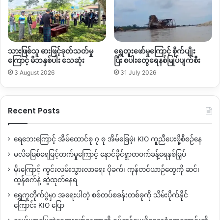
သားဖြစ်သူ ဓားဖြင့်ခုတ်သတ်မှု
ရွှေတူးဖော်မှုကြောင့် စိုက်ပျိုး
ကြောင့် မိဘနှစ်ပါး သေဆုံး
ပြီး စပါးတွေရေနစ်မြုပ်ပျက်စီး
3 August 2026
31 July 2026
Recent Posts
ရေဘေးကြောင့် အိမ်ထောင်စု ၇ စု အိမ်ခြေမဲ့၊ KIO ကူညီပေးဖို့စီစဉ်နေ
မလိခမြစ်ရေမြင့်တက်မှုကြောင့် နောင်ခိုင်ရွာတဝက်ခန့်ရေနစ်မြှပ်
မိုးကြောင့် ကွင်းလမ်းသွားလာရေး ပိုခက်၊ ကုန်တင်ယာဉ်တွေကို ဆင်၊
ထွန်စက်နဲ့ ဆွဲထုတ်နေရ
ရွှေကူတိုက်ပွဲမှာ အရေးပါတဲ့ စစ်တပ်စခန်းတစ်ခုကို သိမ်းပိုက်နိုင်
ကြောင်း KIO ပြော