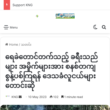
Support KNG
Switch
Se
Menu
Home
/
သတင်း
ရေခဲတောင်တက်သည့် ခရီးသည်
များ အမှိုက်များအား စနစ်တကျ
စွန့်ပစ်ကြရန် ဒေသခံလူငယ်များ
တောင်းဆို
Send
KNG
10 May 2023
102
1 minute read
an
email