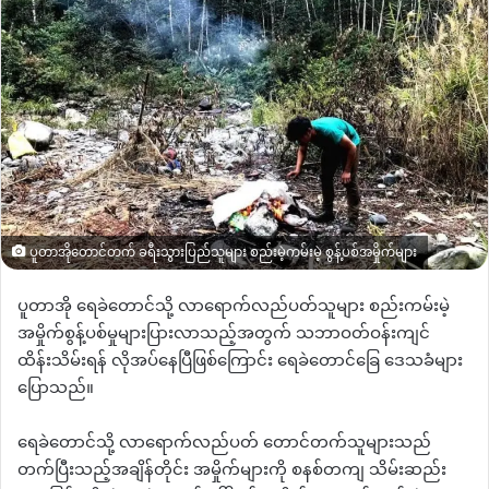
ပူတာအိုတောင်တက် ခရီးသွားပြည်သူများ စည်းမဲ့ကမ်းမဲ့ စွန့်ပစ်အမှိုက်များ
ပူတာအို ရေခဲတောင်သို့ လာရောက်လည်ပတ်သူများ စည်းကမ်းမဲ့
အမှိုက်စွန့်ပစ်မှုများပြားလာသည့်အတွက် သဘာဝတ်ဝန်းကျင်
ထိန်းသိမ်းရန် လိုအပ်နေပြီဖြစ်ကြောင်း ရေခဲတောင်ခြေ ဒေသခံများ
ပြောသည်။
ရေခဲတောင်သို့ လာရောက်လည်ပတ် တောင်တက်သူများသည်
တက်ပြီးသည့်အချိန်တိုင်း အမှိုက်များကို စနစ်တကျ သိမ်းဆည်း