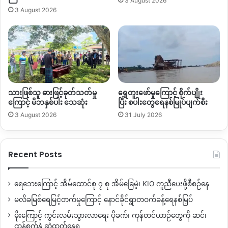
3 August 2026
3 August 2026
တစ်ဦးက
KNG
က
ယခုလိုပြောသည်။
“
တစ်ချို့ ကတော့ပြောတာပေါ့နော် အမှိုက်မချထားဖို့ မပစ်ဖို့၊ ပြော
တဲ့သူရှိသလိုမပြောတဲ့ သူတွေလည်းရှိတယ်၊ အဲ့တာကြောင့် ခရီးသွား
တွေ အားလုံးစနစ်တကျဖြစ်ဖို့၊ အပင်တွေဘာတွေ အရမ်းကြီးမခုတ်
ဖို့ ပြောချင်ပါတယ်
”
ဟုပြောသည်။
သားဖြစ်သူ ဓားဖြင့်ခုတ်သတ်မှု
ရွှေတူးဖော်မှုကြောင့် စိုက်ပျိုး
ယင်းစွန့်ပစ်အမှိုက်များလာခြင်းသည် နောက်လာမည့်ခရီးသည်များ
ကြောင့် မိဘနှစ်ပါး သေဆုံး
ပြီး စပါးတွေရေနစ်မြုပ်ပျက်စီး
အတွက် စိတ်မနှစ်မြို့စရာဖြစ်လာရုံသာမက ခရီးသည်များအနေဖြင့်
3 August 2026
31 July 2026
အမှိုက်များစနစ်တကျ သိမ်းဆည်းစွန့်ပစ်ခြင်းမရှိပါက နောက်ပိုင်း
တွင် ပိုမိုဆိုးရွားသည့်အခြေအနေသို့ ရောက်ရှိလာနိုင်ကြောင်း
ဒေသခံလူငယ်များက ပြောသည်။
Recent Posts
ယခင်နှစ်၂၀၁၅ ခုနှစ်မှစတင်ကာ
ပူတာအိုမြို့သို့
လာရောက်
ရေဘေးကြောင့် အိမ်ထောင်စု ၇ စု အိမ်ခြေမဲ့၊ KIO ကူညီပေးဖို့စီစဉ်နေ
လည်ပတ်သောခရီးသည်အများစုမှာ
နိုင်ငံခြားသားများဖြစ်ပြီး
မလိခမြစ်ရေမြင့်တက်မှုကြောင့် နောင်ခိုင်ရွာတဝက်ခန့်ရေနစ်မြှပ်
၂၀၁၉ ခုနှစ်နောက်ပိုင်းတွင်မှု နိုင်ငံခြားသားများထက် ပြည်တွင်း
မိုးကြောင့် ကွင်းလမ်းသွားလာရေး ပိုခက်၊ ကုန်တင်ယာဉ်တွေကို ဆင်၊
ခရီးသည်များ ပိုမိုများပြားလာကြောင်း
သိရသည်။
ထွန်စက်နဲ့ ဆွဲထုတ်နေရ