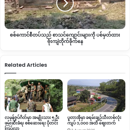
ပွဲချင်းပြီး
များ
ပတ်ဝန်းကျင်ထိန်းသိမ်းရေးနှင့် ပတ်သက်သည့်အမြင်ဖွင့် ပညာပေး
သေဆုံး
ကို
ဟောပြောပွဲကိုလည်း လာရောက်ပြုလုပ်သွားကြောင်း သိရသည်။
ပစ်မှတ်
ထား
အဆိုပါ ပညာပေးဟောပြောပွဲတွင် ရေခဲတောင်ပေါ်တွင် အမှိုက်များ
ဗုံး
စစ်ကောင်စီတပ်သည် စာသင်‌ကျောင်းများကို ပစ်မှတ်ထား
ကျဲ
မထူထပ်စေရန် နှင့် သဘာဝသစ်တောများ မပျက်စီးစေရန်မှာ
တိုက်ခိုက်
ဗုံးကျဲတိုက်ခိုက်နေ
ခရီးသည်များအား လမ်းပြခေါ်ဆောင်သည့်သူများ၌လည်း တာဝန်ရှိ
နေ
ကြောင်း၊ သဘာဝပတ်ဝန်းကျင်အား မည်ကဲ့သို့ထိန်းသိမ်း
ရမည်အကြောင်းကို ပညာပေးဟောပြောပွဲ ပြုလုပ်ခဲ့ကြောင်းလည်း
Related Articles
သိရသည်။
ဒေသခံများ၏ပြောချက်အရ ရေခဲတောင်ပေါ်တွင်သာမက တောင်
တက်လမ်းတစ်လျှောက်နှင့် ခရီးသွားနားနေဆောင်များအထိ ပ
လက်စတစ်များ စည်းမဲ့ကမ်းမဲ့ စွန့်ပစ်ထားကြောင်း သိရသည်။
ရေခဲတောင်တက်ခရီးစဉ်တွင် လမ်းပြအဖြစ်လုပ်ကိုင်နေ
သော
ဒေသခံလူငယ်များအနေဖြင့် အမှိုက်များစနစ်တကျစွန့်ပစ်ရန်
လမုန်ဇွပ်ဂိတ်မှာ အမျိုးသား ၅ ဦး
ပူတာအိုမှာ ခရမ်းချဉ်သီးတစ်လုံး
ပြောဆိုသည်ဖြစ်စေ ပြောဆိုခြင်းမရှိသည်ဖြစ်ပါစေ ခရီးသည်
ဖမ်းဆီးခံရ၊ စစ်ဆေးရေး ပိုတင်း
ကျပ် ၁,၀၀၀ အထိ ဈေးတက်
ကြပ်လာ
မည်သူမဆို အမှိုက်များမစွန့်ပစ်ကြရန်နောက်ထပ် ဒေသခံလူငယ်