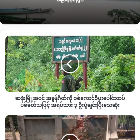
ဆ
ဒုံး
မြို့
အဝင်
အခွန်
ဂိတ်
ကို
စစ်
ကောင်စီ
ဆဒုံးမြို့အဝင် အခွန်ဂိတ်ကို စစ်ကောင်စီပူးပေါင်းတပ်
ပူးပေါင်း
ထို့ကြောင့် ရေခဲတောင်သို့
လာရောက်လည်ပတ်သော တောင်တက်
တပ်
ပစ်ခတ်သဖြင့် အရပ်သား ၃ ဦးပွဲချင်းပြီးသေဆုံး
သူများအနေဖြင့် အမှိုက်များစနစ်တကျ သိမ်းဆည်းခြင်းဖြင့် ပါဝင်
ပစ်ခတ်
ကူညီပေးရန်
ဒေသခံလူငယ်များက တောင်းဆိုနေကြသည်။
သဖြင့်
စစ်
အရပ်သား
ကောင်စီ
၃
တပ်သည်
ပြီးခဲ့သည့်အပတ်တွင်လည်း စစ်ကောင်စီတပ်လက်အောက်ခံ
ဦး
စာသင်‌ကျောင်း
ကချင်ပြည်နယ် ဟိုတယ်နှင့်
ခရီးသွားလာရေး ဝန်ကြီးဌာနမှ သဘာဝ