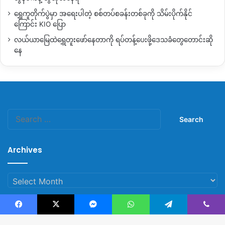
ယခု ၂၀၂၃ ခုနှစ်အတွင်း အမြင့်ပေ ၁၁၉၂၀ ရှိသည့် ဖုန်ကန်ရာဇီ
ရွှေကူတိုက်ပွဲမှာ အရေးပါတဲ့ စစ်တပ်စခန်းတစ်ခုကို သိမ်းပိုက်နိုင်
ကြောင်း KIO ပြော
ရေခဲတောင်သို့ တောင်တက်သည့် ခရီးသွား ၄၀၀ ကျော်ရှိခဲ့ပြီ
ဖြစ်ကြောင်း သိရသည်။
လယ်ယာမြေထဲရွှေတူးဖော်နေတာကို ရပ်တန့်ပေးဖို့ဒေသခံတွေတောင်းဆို
နေ
ရေခဲတောင်တက်သည့်ခရီးစဉ်သည် တစ်ကြိမ်လျှင် ကြာချိန် ၇ ရက်
နှင့် ၁၀ ရက်ကြားတွင်ရှိပြီး ပူတာအိုဒေသခံအချို့လည်း စားဝတ်နေ
ရေးအတွက် ရေခဲတောင်တက်ဦးဆောင်သည့် အလုပ်ကို
အသက်မွေးဝမ်းကြောင်းအဖြစ် လုပ်ကိုင်နေခြင်း ဖြစ်သည်။
Search
for:
Copy URL
Archives
Archives
Facebook
X
Messenger
WhatsApp
Telegram
Viber
© Copyright 2023, All Rights Reserved |
Kachin News Group