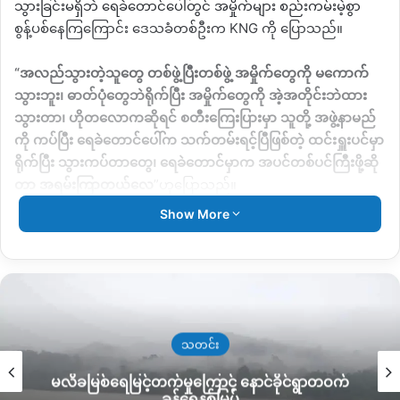
သွားခြင်းမရှိဘဲ ရေခဲတောင်ပေါ်တွင် အမှိုက်များ စည်းကမ်းမဲ့စွာ
စွန့်ပစ်နေကြကြောင်း ဒေသခံတစ်ဦးက
KNG
ကို ပြောသည်။
“
အလည်သွားတဲ့သူတွေ တစ်ဖွဲ့ပြီးတစ်ဖွဲ့ အမှိုက်တွေကို မကောက်
သွားဘူး၊ ဓာတ်ပုံတွေဘဲရိုက်ပြီး အမှိုက်တွေကို အဲ့အတိုင်းဘဲထား
သွားတာ၊ ဟိုတလောကဆိုရင် စတီးကြေးပြားမှာ သူတို့ အဖွဲ့နာမည်
ကို ကပ်ပြီး ရေခဲတောင်ပေါ်က သက်တမ်းရင့်ပြီဖြစ်တဲ့ ထင်းရှူးပင်မှာ
ရိုက်ပြီး သွားကပ်တာတွေ၊ ရေခဲတောင်မှာက အပင်တစ်ပင်ကြီးဖို့ဆို
တာ အရမ်းကြာတယ်လေ
”
ဟုပြောသည်။
Show More
ရေခဲတောင် အတက်အဆင်းလုပ်နေသည့် ဒေသခံလူငယ်များ
အနေဖြင့် အမှိုက်သိမ်းဆည်းခြင်းများ မကြာခဏ ပြုလုပ်လေ့ရှိ
သော်လည်း နောက်ပိုင်းတွင် ရေခဲတောင်သို့ တောင်တက်လာသူများ
ပိုမိုများပြားလာသည့်အတွက် အမှိုက်ပိုမိုများလာသောကြောင့်
အမှိုက်သိမ်းဆည်းရေး ထိထိရောက်ရောက်လုပ်ဆောင်ရန် ခက်ခဲလာ
ကြောင်း သိရသည်။
သတင်း
မလိခမြစ်ရေမြင့်တက်မှုကြောင့် နောင်ခိုင်ရွာတဝက်
ခန့်ရေနစ်မြှပ်