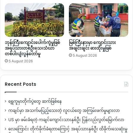
ဘုန်းကြီးကျောင်းပေါက်ကွဲမှုဖြစ်
မြစ်ကြီးနားမှာ ကျောင်းသား
အရပ်သားတစ်ဦးသေ၊သံဃာ
အချင်းချင်း ဓားထိုးမှုဖြစ်
တစ်ပါးပျံလွန်တော်မူ
5 August 2026
5 August 2026
Recent Posts
ရွှေကူမှာတိုက်ပွဲတွေ ဆက်ဖြစ်နေ
ကချင်မှာ အသက်မပြည့်သေးတဲ့ လူငယ်တွေ အကြမ်းဖက်မှုများလာ
US မှာ ဖမ်းခံရတဲ့ ကချင်ကျောင်းသားနှစ်ဦး ပြန်လည်လွတ်မြောက်လာ
လေကြောင်း တိုက်ခိုက်ခံရတာကြောင့် အရပ်သားနှစ်ဦး ထိခိုက်၊သေဆုံးမှု