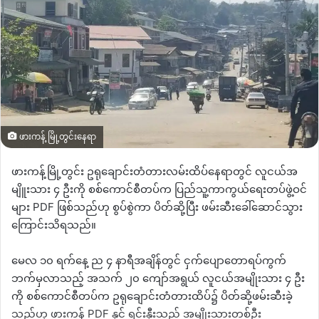
ဖားကန့် မြို့တွင်းနေရာ
ဖားကန့်မြို့တွင်း ဥရုချောင်းတံတားလမ်းထိပ်နေရာတွင် လူငယ်အ
မျိူးသား
၄
ဦးကို စစ်ကောင်စီတပ်က
ပြည်သူ့ကာကွယ်ရေးတပ်ဖွဲ့ဝင်
များ PDF ဖြစ်သည်ဟု
စွပ်စွဲကာ
ပိတ်ဆို့ပြီး ဖမ်းဆီးခေါ်ဆောင်သွား
ကြောင်းသိရသည်။
မေလ ၁၀ ရက်နေ့ ည ၄ နာရီအချိန်တွင် ငှက်ပျောတောရပ်ကွက်
ဘက်မှလာသည့် အသက် ၂၀ ကျော်အရွယ် လူငယ်အမျိုးသား ၄ ဦး
ကို စစ်ကောင်စီတပ်က ဥရုချောင်းတံတားထိပ်၌ ပိတ်ဆို့ဖမ်းဆီးခဲ့
သည်ဟု
ဖားကန့်
PDF
နှင့်
ရင်းနှီးသည့် အမျိုးသားတစ်ဦး