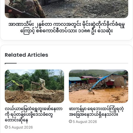
တိုက်ခိုက်
ခံ
ရ
Copy URL
အာဏာသိမ်း ၂နှစ်တာ ကာလအတွင်း မိုင်းဆွဲတိုက်ခိုက်ခံရမှု
မှု
ကြောင့်
ကြောင့် စစ်ကောင်စီတပ်သား ၁၁၈၈ ဦး သေဆုံး
စစ်
ကောင်စီ
တပ်သား
Related Articles
၁၁၈၈
ဦး
သေဆုံး
လယ်ယာမြေထဲရွှေတူးဖော်နေတာ
ဖားကန့်မှာ ရေဘေးထပ်ကြုံရတဲ့
ကို ရပ်တန့်ပေးဖို့ဒေသခံတွေ
အခြေအနေဘယ်ရှိနေသလဲ။
တောင်းဆိုနေ
5 August 2026
5 August 2026