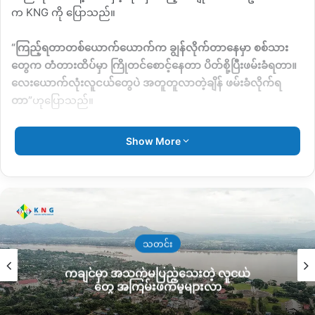
က
KNG
ကို ပြောသည်။
“
ကြည့်ရတာတစ်ယောက်ယောက်က ချွန်လိုက်တာနေမှာ စစ်သား
တွေက တံတားထိပ်မှာ ကြိုတင်စောင့်နေတာ ပိတ်စို့ပြီးဖမ်းခံရတာ။
လေးယောက်လုံးလူငယ်တွေပဲ အတူတူလာတဲ့ချိန် ဖမ်းခံလိုက်ရ
တာ
”
ဟုပြောသည်။
ဖမ်းဆီးခံရသည့် လူငယ်လေးဦးကို စစ်တပ်က ဗျူဟာကုန်းဘက်
Show More
ခေါ်ဆောင်သွားသည်ဟုသိရပြီး ဖမ်းခံရသူများ၏ နာမည်ကို
KNG
မှ
စုံစမ်းနေဆဲဖြစ်သည်။
ဖားကန့်တွင် အသစ်ထပ်ပြောင်းလာသည့် တပ်မမှူးသည်
ဖမ်းဆီးရမိ
သည့် ပြည်သူများကို ရဲလက်မအပ်ပဲ စစ်တပ်ဗျူဟာကုန်းတွင်သာ
ထားရှိမည်ဟု အမိန့်ထုတ်ထားပြီး
KIA
၊
PDF
နဲ့တော်လှန်ရေးတွင်
သတင်း
ပါဝင်နေသည်ဟု စစ်ဆေးတွေ့ရှိပါက
ချက်ချင်း
သတ်ပစ်ရန် အမိန့်
ကချင်မှာ အသက်မပြည့်သေးတဲ့ လူငယ်
ထုတ်ပြန်ထားကြောင်း
တော်လှန်ရေးတွင် ပါဝင်နေသည့် အမျိုးသား
တွေ အကြမ်းဖက်မှုများလာ
တစ်ဦးက
KNG
ကို ပြောသည်။