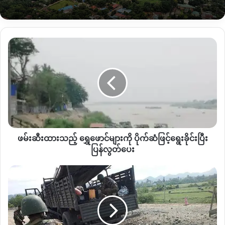
“
ဟိုနေ့က လေးယောက်ပါသွားတာဟုတ်တယ်။ ဘယ်သူတွေပါသွား
လဲဆိုတာစုံစမ်းနေတုန်း အခုအသစ်ပြောင်းလာတဲ့ တပ်မမူးကကြမ်း
တယ်တဲ့။
သူတို့မသင်္ကာ လို့ဖြစ်ဖြစ်ဘာကြောင့်မဆို ဖမ်းထားတဲ့သူ
ဖမ်းဆီး
မှန်သမျှကိုရဲလက်မအပ်တော့ဘူး သူတို့ပဲကိုင်မယ်။
မိတာနဲ့သတ်ပစ်
ထား
မယ်ဆိုပြီး အမိန့်ထုတ်ထားတယ်
”
ဟု ၎င်းကပြောသည်။
သ
ည့်
ရွှေ
ဖားကန့် စစ်ကောင်စီတပ်သည် လူငယ်လေးဦးကို
PDF
ဟုစွပ်စွဲနေ
ဖောင်
သည့်အပြင် ပြီးခဲ့သည့် မေလ ၆ရက်နေ့က ဆိုင်းတောင်ကျေးရွာ
များ
မှော်ရှန်ရပ်ကွက်နေ ဦးမြင့်ဆွေ၏သားဖြစ်သူ ဓားထိုးသတ်ခံရပြီး
ကို
ယင်းပြစ်မှုကို ကျူးလွန်ထားသူများဟုလည်း စွပ်စွဲထားကြောင်း
ပိုက်ဆံ
ဒေသခံများထံမှ သိရသည်။
ဖမ်းဆီးထားသည့် ရွှေဖောင်များကို ပိုက်ဆံဖြင့်ရွေးခိုင်းပြီး
ဖြ
င့်
ပြန်လွတ်ပေး
ရွေး
ဖားကန့်တွင် ပြီးခဲ့သည့်
ဧပြီလ ၁၀ ရက်နေ့ မှော်ဝမ်းရပ်ကွက်နေ
ခိုင်း
အာဏာသိမ်း
ဦးမင်းအောင် ဖမ်းဆီးခံရမှု၊ ၁၈ ရက်နေ့ ဆိုင်းဖရာရွာသား ၃၀
ပြီး
၂နှစ်
ကျော်
ဖမ်းဆီးခံရမှု၊ ၂၁ ရက်နေ့ မှော်
(
မဒဲန်ယန်
)
ရွာသား ၂၀၀ နီးပါး
ပြန်
တာ ကာလ
ဖမ်းဆီးခံရမှု၊ ၂၆ ရက်နေ့ ဆန်ခါနှင့် မဇွပ်ယန် ရွာသား ၁၀၀ ကျော်
လွတ်
အတွင်း
ဖမ်းဆီးမှုနှင့် ၂၉ ရက်နေ့တွင် မလန်းယန်ရွာသား ၂၉ ဦး
ဖမ်းဆီးခံရ
ပေး
မိုင်း
ဆွဲ
မှု တို့ဖြစ်ပွားခဲ့သည်။
စစ်ကောင်စီတပ်၏ ဖမ်းဆီးခံရမှုရှိခဲ့သည်။