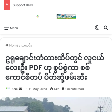
Support KNG
Switch
Se
Menu
Home
/
သတင်း
ဥရုချောင်းတံတားထိပ်တွင် လူငယ်
လေးဦး PDF ဟု စွပ်စွဲကာ စစ်
ကောင်စီတပ် ပိတ်ဆို့ဖမ်းဆီး
Send
KNG
11 May 2023
142
1 minute read
an
email