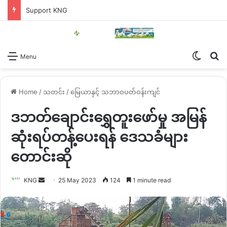
Support KNG
Switch
Se
Menu
Home
/
သတင်း
/
မြေယာနှင့် သဘာဝပတ်ဝန်းကျင်
ဒဘတ်ချောင်းရွှေတူးဖော်မှု အမြန်
ဆုံးရပ်တန့်ပေးရန် ဒေသခံများ
တောင်းဆို
Send
KNG
25 May 2023
124
1 minute read
an
email