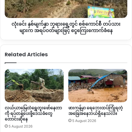
ဆို ငါးတွေမျှားစားရင်တောင် သတိထားရတော့မယ်၊ စိုက်ပျိုးခြံတွေ
တွင်
ထဲမှာ သဲတွေလာပိတ်တော့ ဘာမှလုပ်လို့ရတော့မှာ မဟုတ်ဘူး ၊
စစ်
ကျောက်တွေပိတ်ပြီး ရေလမ်းကြောင်းတွေလည်း အကုန်ပြောင်း
ကောင်စီ
လုံးခင်း နှစ်မျက်နှာ ဘုရားရှေ့တွင် စစ်ကောင်စီ တပ်သား
တပ်သား
နောက်ဆို ရွာထဲကို ရေတွေဝင်လာတော့မှာ
”
ဟုပြောသည်။
များ
များက အရပ်ဝတ်များဖြင့် ငွေကြေးကောက်ခံနေ
က အရပ်
ရွှေတူးဖော်သည့်နေရာသည် ကျေးရွာနှင့်တစ်မိုင်ခန့်သာရှိ၍
ပြီးခဲ့
ဝတ်
သည့် ၂၀၂၂ ခုနှစ် မေလမှ စတင်တူးဖော်ခဲ့ပြီး လက်ရှိတွင်
များ
Related Articles
စက်ယန္တရားကြီး ၂ ခုနှင့် ရွှေတူးဖောင် အခု ၅၀ ရှိနေပြီဖြစ်ကြောင်း
ဖြ
င့် ငွေကြေး
သိရသည်။
ကောက်ခံ
နေ
အထက်ပါ ဒဘတ်ချောင်းသည် တရုတ်ပြည်နယ်စပ်မှ မြစ်ဖျားခံပြီး
ဝိုင်းမော်မြို့နယ် တာလောကြီး သို့စီးဝင်သော
ချောင်းတစ်ခု
ဖြစ်သည်။
ချောင်းတစ်လျှောက်ရှိ ကျေးရွာ စုစုပေါင်း ၃၀ နှင့်
လူဦးရေ ၁၀၀၀၀ ခန့်သည် ၎င်းချောင်းကို မှီခိုပြီး စိုက်ပျိုးရေး
လုပ်ငန်းကို အဓိကလုပ်ကိုင်ကြသည်။
လယ်ယာမြေထဲရွှေတူးဖော်နေတာ
ဖားကန့်မှာ ရေဘေးထပ်ကြုံရတဲ့
ကို ရပ်တန့်ပေးဖို့ဒေသခံတွေ
အခြေအနေဘယ်ရှိနေသလဲ။
တောင်းဆိုနေ
5 August 2026
5 August 2026
Copy URL