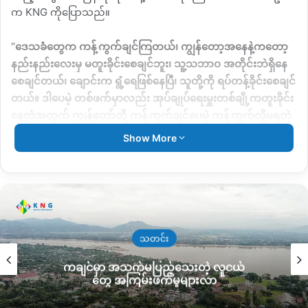
က
KNG
ကိုပြောသည်။
“
ဒေသခံတွေက ကန့်ကွက်ချင်ကြတယ်၊ ကျွန်တော့အနေနဲ့ကတော့
နည်းနည်းလေးမှ မတူးခိုင်းစေချင်ဘူး၊ သူ့သဘာဝ အတိုင်းဘဲရှိနေ
စေချင်တယ်၊ ချောင်းက ရွံ့ရေဖြစ်နေပြီ၊ သူတို့ကို ရပ်တန့်ခိုင်းစေချင်
တယ်။
ဒါပေမဲ့ တစ်ဖက်မှာလည်း
အုပ်ချုပ်ရေးမှူးတစ်ချို့ကတူးခိုင်း
နေတဲ့အတွက် ကျွန်တော်တို့ ကန့်ကွက်ချင်ပေမဲ့ ကန့်ကွက်လို့မရတဲ့
အခြေအနေဖြစ်နေတယ်
”
ဟုပြောသည်။
Show More
သတင်း
ကချင်မှာ အသက်မပြည့်သေးတဲ့ လူငယ်
တွေ အကြမ်းဖက်မှုများလာ