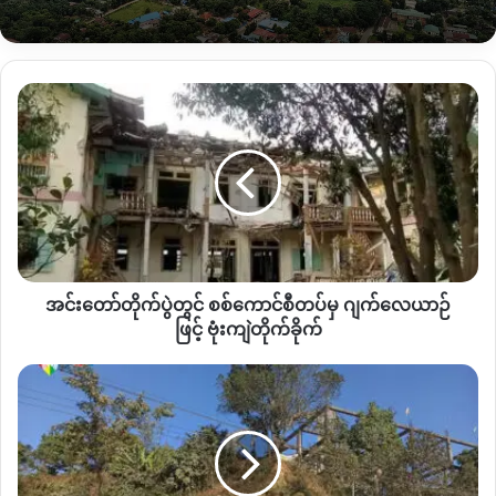
ပြီးခဲ့သည့် နှစ်များတွင်
ယင်းချောင်းရေကိုအမှီပြုပြီး
ချောင်းအနီး
ပတ်ဝန်းကျင်မှ
ဒေသခံများသည် နေအိမ်ဆောက်လုပ်ရန်
အတွက်
ဝါးများဖောင်ဖွဲ့ကာ ချောင်းမှတစ်ဆင့်မျှောယူတာတွေ
လုပ်ဆောင်နိုင်ခဲ့သော်လည်း လက်ရှိတွင်မှု ရွှေတူးဖော်မှုကြောင့်
အင်း
ချောင်းအလယ်တွင် ရွှေဖောင်များ၊ ကြိုးများအပြင် သဲသောင်များ
တော်
တိုက်ပွဲ
ပေါ်ထွန်းနေပြီ
ဖြစ်သည့်အတွက် ခက်ခဲမှုများစွာရှိနေကြောင်း သိရ
တွင်
သည်။
စစ်
ကောင်စီ
ထို့အပြင်
သောက်ရေ၊
သုံးရေအဖြစ် အသုံးနေကြရသည့်
အဆိုပါ
တပ်
ချောင်းရေသည်
ရွှေတူးဖော်မှုကြောင့်
ချောင်းရေများနှောက်ကာ
မှ ဂျက်လေယာဉ်
ဖြင့် ဗုံး
စိုက်ပျိုးရေးအတွက်ပင်
အသုံးပြု၍ မရတော့ကြောင်း ဒေသခံတစ်ဦး
အင်းတော်တိုက်ပွဲတွင် စစ်ကောင်စီတပ်မှ ဂျက်လေယာဉ်
ကျဲ
က
KNG
ကိုပြောသည်။
တိုက်ခိုက်
ဖြင့် ဗုံးကျဲတိုက်ခိုက်
ရွှေတူးဖော်မှုကြောင့် နောက်ပိုင်းတွင် ရှိလာနိုင်သည့် ဒေသအတွင်း
လုံး
ထိခိုက်မှုများကို ၎င်းက
KNG
ကို အခုလိုဆက်ပြောသည်။
ခင်း
နှစ်
မျက်နှာ
“
နောက်ပိုင်းဆို တစ်ဖြေးဖြေးနဲ့ စိုက်ပျိုးရေးတွေလည်း လုပ်လို့ရ
ဘုရား
တော့မှာမဟုတ်ဘူး၊ ရွှေတူးတဲ့ နေရာမှာသုံးတဲ့ ပြဒါးတွေကြောင့် အခု
ရှေ့