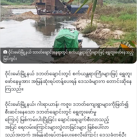
ဝိုင်းမော်မြို့နယ် ဒဘတ်ချောင်းနေရာတွင် စက်ယန္တရားကြီးများဖြင့် ရွှေတူးဖော်နေသည့်
မြင်ကွင်း
ဝိုင်းမော်မြို့နယ် ဒဘတ်ချောင်းတွင် စက်ယန္တရားကြီးများဖြင့် ရွှေတူး
ဖော်နေမှုအား
အမြန်ဆုံးရပ်တန့်ပေးရန်
ဒေသခံများက
တောင်းဆိုနေ
ကြသည်။
ဝိုင်းမော်မြို့နယ်၊ ဂါးရာယာန်၊ ကဇူး၊ ဒဘတ်ကျေးရွာများကိုဖြတ်၍
စီးဆင်းနေသော ဒဘတ်ချောင်းတွင် ရွေတူးဖော်မှု
ကြောင့်
မြစ်ကမ်းပါးပြိုခြင်း
ချောင်းရေပျက်စီးလာသည့်
အပြင်
ရေလမ်းကြောင်းများလွှဲလာခြင်းများ
ဖြစ်ပေါ်လာ
သည့်အတွက်
အမြန်ဆုံးရပ်တန့်ပေးစေလိုကြောင်း
ဒေသခံတစ်ဦး