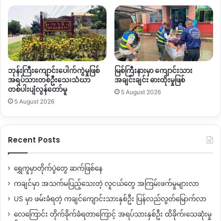
ဘုန်းကြီးကျောင်းပေါက်ကွဲမှုဖြစ်
မြစ်ကြီးနားမှာ ကျောင်းသား
အရပ်သားတစ်ဦးသေ၊သံဃာ
အချင်းချင်း ဓားထိုးမှုဖြစ်
တစ်ပါးပျံလွန်တော်မူ
5 August 2026
5 August 2026
Recent Posts
ရွှေကူမှာတိုက်ပွဲတွေ ဆက်ဖြစ်နေ
ကချင်မှာ အသက်မပြည့်သေးတဲ့ လူငယ်တွေ အကြမ်းဖက်မှုများလာ
US မှာ ဖမ်းခံရတဲ့ ကချင်ကျောင်းသားနှစ်ဦး ပြန်လည်လွတ်မြောက်လာ
လေကြောင်း တိုက်ခိုက်ခံရတာကြောင့် အရပ်သားနှစ်ဦး ထိခိုက်၊သေဆုံးမှု