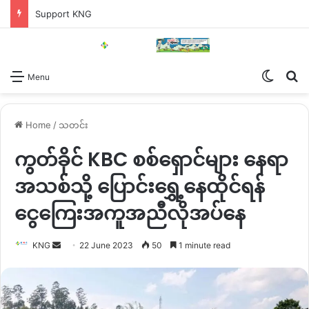
Support KNG
Switch
Se
Menu
Home
/
သတင်း
ကွတ်ခိုင် KBC စစ်ရှောင်များ နေရာ
အသစ်သို့ ပြောင်းရွှေ့နေထိုင်ရန်
ငွေကြေးအကူအညီလိုအပ်နေ
Send
KNG
22 June 2023
50
1 minute read
an
email