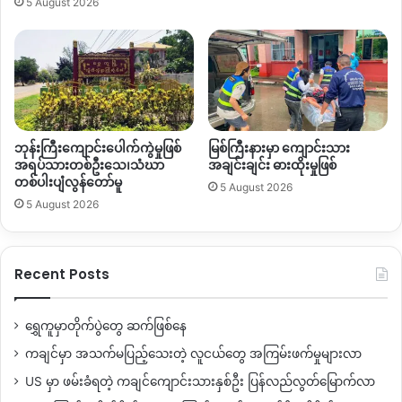
တပ်နှင့် ကချင်လွတ်လပ်ရေးတပ်မတော်
KIA
တို့ကြား တိုက်ပွဲ
5 August 2026
ဖြစ်ပွားခဲ့သည့်အတွက်ကြောင့် ကွတ်ခိုင်မြို့ပေါ်သို့ ထွက်ပြေးတိမ်း
ရှောင်းခဲ့ရသည့် စစ်ရှောင်များဖြစ်သည်။
Copy URL
ဘုန်းကြီးကျောင်းပေါက်ကွဲမှုဖြစ်
မြစ်ကြီးနားမှာ ကျောင်းသား
အရပ်သားတစ်ဦးသေ၊သံဃာ
အချင်းချင်း ဓားထိုးမှုဖြစ်
တစ်ပါးပျံလွန်တော်မူ
5 August 2026
5 August 2026
Recent Posts
ရွှေကူမှာတိုက်ပွဲတွေ ဆက်ဖြစ်နေ
ကချင်မှာ အသက်မပြည့်သေးတဲ့ လူငယ်တွေ အကြမ်းဖက်မှုများလာ
US မှာ ဖမ်းခံရတဲ့ ကချင်ကျောင်းသားနှစ်ဦး ပြန်လည်လွတ်မြောက်လာ