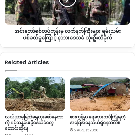
ကလေးတွေရဲ့ ပညာရေးပိုင်း မှာထောက်ပံ့ပေးဖို့ အခက်အခဲတွေ
ငယ်
လက်နက်ကြီး
အများကြီးရှိတယ်၊ ကျွန်မတို့ စစ်ရှောင်တွေကို အမြင်မသေးဘဲ
သေဆုံး
များ
တကယ်ကို ကူညီပေးဖို့လည်းတောင်းဆိုချင်ပါတယ်
”
ဟုပြောသည်။
ရမ်း
သမ်း
လက်ရှိတွင် စစ်ရှောင်များသည် ပြောင်းရွှေ့နေထိုင် အခက်အခဲများရှိ
အင်းတော်စစ်တပ်ကုန်းမှ လက်နက်ကြီးများ ရမ်းသမ်း
ပစ်ခတ်
မှု
ပစ်ခတ်မှုကြောင့် နဘားဒေသခံ သုံးဦးထိခိုက်
နေသည့်အပြင် ကုန်စျေးနှုန်းများမြင့်တက်နေမှုကြောင့် စားဝတ်နေ
ကြော
ရေး အခက်အခဲများလည်း ကြုံတွေ့နေရသည်ဟုသိရသည်။
င့်
န
၂၀၂၀ ခုနှစ်
NLD
အစိုးရလက်ထက်တွင် လက်ရှိ လျာထားသည့် မြေ
Related Articles
ဘား
နေရာအသစ်ပေါ်တွင် အဆောက်အဦးများ ဆောက်လုပ်ပေးရန် စီစဉ်
ဒေသခံ
သုံး
ထားခဲ့သော်လည်း စစ်တပ်အာဏာသိမ်းလိုက်သည့်နောက်ပိုင်း
ဦး
အဆိုပါ စီမံကိန်း ပျက်ပြယ်သွားခဲ့ရပြီး လက်ရှိတွင် စစ်ရှောင်ပြည်
ထိခိုက်
သူများက ၎င်းတို့၏ စီမံကိန်း ကိုယ်ထူကိုယ်ထ စနစ်ဖြင့် ပြောင်းရွှေ့
နေထိုင်ရန် ပြင်ဆင်နေခြင်းလည်းဖြစ်သည်ဟု စစ်ရှောင်များက
ပြောသည်။
လယ်ယာမြေထဲရွှေတူးဖော်နေတာ
ဖားကန့်မှာ ရေဘေးထပ်ကြုံရတဲ့
အဆိုပါ စစ်ရှောင်များသည် နားခရိန်၊ နောင်းပါ၊ ဂလောင်း၊ နမ်းမာ စ
ကို ရပ်တန့်ပေးဖို့ဒေသခံတွေ
အခြေအနေဘယ်ရှိနေသလဲ။
သည့်ကျေးရွာများမှ ဒေသခံများဖြစ်ကြပြီး ၂၀၁၂ ခုနှစ် စစ်ကောင်စီ
တောင်းဆိုနေ
5 August 2026