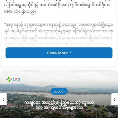
ပြောင်းရွှေ့နေထိုင်ရန် အခက်အခဲရှိနေကြောင်း စစ်ရှောင်တစ်ဦးက
KNG
ကိုပြောသည်။
“
အခု နေတဲ့ ဘုရားကျောင်း နေရာနဲ့ မဝေးဘူး၊ လမ်းလျှောက်ပြီးသွား
ရင် ၁၅ မိနစ်လောက်ဘဲ သွားရတဲ့နေရာမှာ ပြောင်းဖို့လုပ်ထားတာ အဲ့
မှာ အခုမှ မြေတွေညီအောင်ဘဲလုပ်ထားရသေးတယ်မြေဝယ်ထားတဲ့
ကုန်ကျစရိတ်တွေလည်း အကုန်မပေးနိုင်သေးဘူး ကျန်သေးတယ်၊
အခုချေးထားတာကသိန်းရာချီတော့ အခု သိန်း ၂၀၀ ကျော်ဆပ်ရ
Show More
အုံးမှာ၊ ဒီလိုမျိုးအခက်အခဲတွေ ကြုံနေရတာပေါ့
”
ဟုပြောသည်။
သတင်း
ကချင်မှာ အသက်မပြည့်သေးတဲ့ လူငယ်
တွေ အကြမ်းဖက်မှုများလာ