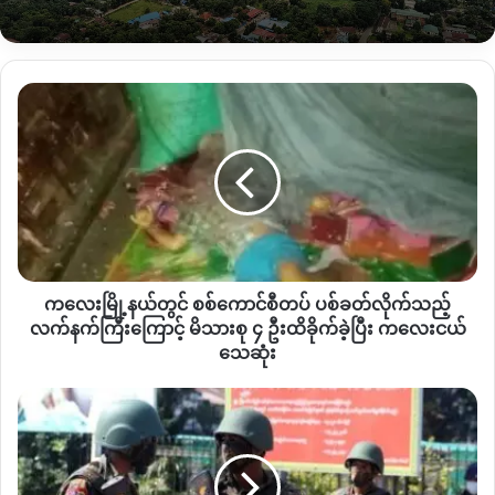
စစ်ရှောင်များ မြေကွက်ဝယ်ယူထားသည့် နေရာအသစ်
စစ်ရှောင်များသည် နေရပ်ပြန်ရန် ဆန္ဒရှိသော်လည်း လက်ရှိ ဖြစ်ပေါ်
နေသော
နိုင်ငံရေးမတည်ငြိမ်မှုကြောင့် နေရပ်ပြန်နိုင်ခြင်းမရှိသည့်
ကလေး
အပြင် ဘုရားကျောင်းဝင်းတွင်လည်း ဆက်လက်နေထိုင်ရန်
မြို့နယ်
အခက်အခဲရှိလာသည့်အပေါ် နေရာအသစ်သို့ ပြောင်းရွှေ့နေထိုင်ကြ
တွင်
ရန် ဆုံးဖြတ်ထားကြသည်ဟုသိရသည်။
စစ်
ကောင်စီ
တပ်
ထို့ကြောင့် နယ်မြေအသစ်သို့ ပြောင်းရွှေ့နေထိုင်ရန်နှင့်
ပစ်ခတ်
ကလေးသူငယ်များ၏ ပညာရေး၊ ကျန်းမာရေးအတွက်လည်း
လိုက်
သက်ဆိုင်ရာတာဝန်ရှိသည့် အဖွဲ့အစည်းများအနေဖြင့် ဝိုင်းဝန်းကူညီ
သည့်
ထောက်ပံ့ပေးရန် လိုအပ်နေသည်ဟု စစ်ရှောင်အမျိုးသမီးတစ်ဦးက
ကလေးမြို့နယ်တွင် စစ်ကောင်စီတပ် ပစ်ခတ်လိုက်သည့်
လက်နက်ကြီး
ကြောင့်
လက်နက်ကြီးကြောင့် မိသားစု ၄ ဦးထိခိုက်ခဲ့ပြီး ကလေးငယ်
တောင်းဆိုထားသည်။
မိသားစု
သေဆုံး
၄
“
ကျွန်မတို့အခုက ပြောင်းရွေ့ဖို့လုပ်နေတဲ့ အတွင်းဖြစ်တဲ့အတွက်
ဦး
အင်း
ကူညီထောက်ပံ့ပေးဖို့ကအဓိကပေါ့၊ပြီးတော့ ကျွန်မတို့ မိဘတွေကို
ထိခိုက်
တော်
ဖြစ်နိုင်ရင် ငွေကြေးအားဖြင့် ကူညီပေးနိုင်ရင်တော့ အကောင်းဆုံးပါ။
ခဲ့
စစ်တပ်
ပြီး
မိဘတွေအနေနဲ့ ကလေးတွေ စားသောက်ဖို့ ကိုလုပ်ပေးနိုင်ပေမဲ့
ကုန်း
ကလေး
မှ