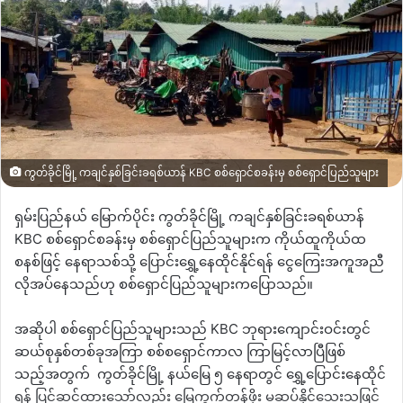
ကွတ်ခိုင်မြို့ ကချင်နှစ်ခြင်းခရစ်ယာန် KBC စစ်ရှောင်စခန်းမှ စစ်ရှောင်ပြည်သူများ
ရှမ်းပြည်နယ် မြောက်ပိုင်း ကွတ်ခိုင်မြို့ ကချင်နှစ်ခြင်းခရစ်ယာန်
KBC
စစ်ရှောင်စခန်းမှ စစ်ရှောင်ပြည်သူများက ကိုယ်ထူကိုယ်ထ
စနစ်ဖြင့် နေရာသစ်သို့ ပြောင်းရွှေ့နေထိုင်နိုင်ရန် ငွေကြေးအကူအညီ
လိုအပ်နေသည်ဟု စစ်ရှောင်ပြည်သူများကပြောသည်။
အဆိုပါ စစ်ရှောင်ပြည်သူများသည်
KBC
ဘုရားကျောင်းဝင်းတွင်
ဆယ်စုနှစ်တစ်ခုအကြာ စစ်စရှောင်ကာလ ကြာမြင့်လာပြီဖြစ်
သည့်အတွက်
ကွတ်ခိုင်မြို့ နယ်မြေ ၅ နေရာတွင် ရွှေ့ပြောင်းနေထိုင်
ရန် ပြင်ဆင်ထားသော်လည်း မြေကွက်တန်ဖိုး မဆပ်နိုင်သေးသဖြင့်