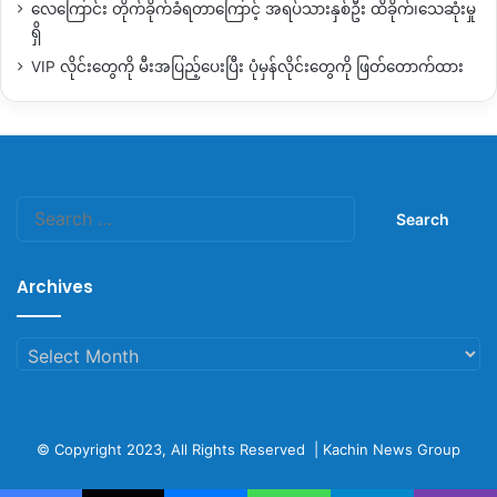
လေကြောင်း တိုက်ခိုက်ခံရတာကြောင့် အရပ်သားနှစ်ဦး ထိခိုက်၊သေဆုံးမှု
ရှိ
VIP လိုင်းတွေကို မီးအပြည့်ပေးပြီး ပုံမှန်လိုင်းတွေကို ဖြတ်တောက်ထား
Search
for:
Archives
Archives
© Copyright 2023, All Rights Reserved |
Kachin News Group