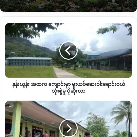
ထားတဲ့ ၁၉ ဦးကိုတော့ ဝိုင်းမော်ဆေးရုံမှာပို့ဆောင်ထားတယ်လို့ သူ
ကဆက်ပြောပါတယ်။
နန်း
ကားဆရာကတော့ ဘရိတ်ပေါက်တာကြောင့်ကားမှောက်ရတာဖြစ်
ယွန်း အထက ကျောင်း
တယ်ဆိုပြီး ဖြေကြားခဲ့တယ်လို့ မွန်မြတ်စေတနာအသင်းရဲ့တာဝန်ရှိ
မှာ မူးယစ်
သူက တစ်ဆင့်သိရှိထားပြီး လက်ရှိမှာတော့ ကားသမားကို ဝိုင်းမော်
ဆေးဝါး
ရောင်းဝယ်
ရဲစခန်းမှာ စုံစမ်းစစ်ဆေးမှုတွေ လုပ်နေတယ်လို့ သူပြောပါတယ်။
သုံးစွဲ
မှု ပို
ဒါ့အပြင်ဝိုင်းမော်မြို့မှာ အောက်တိုဘာလအတွင်းမှာဘဲ ယာဉ်တိုက်မှု
ဆိုး
ပေါင်း ၃၀ဝန်းကျင်လောက် ဖြစ်ခဲ့ပြီး ဒီလိုယာဉ်တိုက်မှုဖြစ်ရတာက
လာ
များသောအားဖြင့် မူးယစ်သောက်စားပြီး ဖြစ်တဲ့သူတွေနဲ့ လမ်း
နန်းယွန်း အထက ကျောင်းမှာ မူးယစ်ဆေးဝါးရောင်းဝယ်
စည်းကမ်းမလိုက်နာဘဲ အရှိန်ပြင်းပြင်းနဲ့မောင်းတဲ့ သူတွေအဖြစ်များ
သုံးစွဲမှု ပိုဆိုးလာ
တာဖြစ်တယ်လို့ သူကသုံးသပ်ပြောဆိုထားပါတယ်။
တာ
မ
By – Hope
ခံစစ်
တပ်
ကုန်း
ကနေ လက်နက်ကြီး