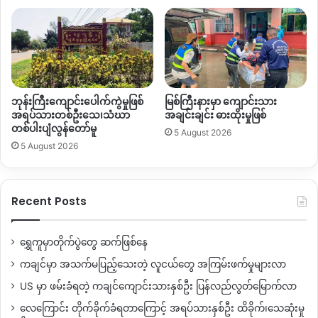
ဘုန်းကြီးကျောင်းပေါက်ကွဲမှုဖြစ်
မြစ်ကြီးနားမှာ ကျောင်းသား
အရပ်သားတစ်ဦးသေ၊သံဃာ
အချင်းချင်း ဓားထိုးမှုဖြစ်
တစ်ပါးပျံလွန်တော်မူ
5 August 2026
5 August 2026
Recent Posts
ရွှေကူမှာတိုက်ပွဲတွေ ဆက်ဖြစ်နေ
ကချင်မှာ အသက်မပြည့်သေးတဲ့ လူငယ်တွေ အကြမ်းဖက်မှုများလာ
US မှာ ဖမ်းခံရတဲ့ ကချင်ကျောင်းသားနှစ်ဦး ပြန်လည်လွတ်မြောက်လာ
လေကြောင်း တိုက်ခိုက်ခံရတာကြောင့် အရပ်သားနှစ်ဦး ထိခိုက်၊သေဆုံးမှု