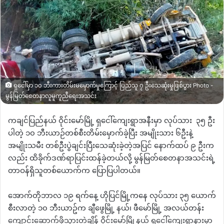
ရှငေါ်မှာ ၁၀ ဘီးကားတိမ်းမမှောက်မှုကြောင့် ပြည်သူ ၇ ဦးသေဆုံးမှုဖြစ်ပွား Photo -
မွန်မြတ်စေတနာလူမူကူညီရေးအသင်း
ကချင်ပြည်နယ် ဝိုင်းမော်မြို့ ရှ‌ငေါ်ကျေးရွာအနီးမှာ လုပ်သား
၃၅ ဦး
ပါတဲ့ ၁‌၀ ဘီးယာဉ်တစ်စီးတိမ်းမှောက်ခဲ့ပြီး အမျိုးသား ၆ဦးနဲ့
အမျိုးသမီး တစ်ဦးပွဲချင်းပြီးသေဆုံးခဲ့တဲ့အပြင် နောက်ထပ် ၉ ဦးက
လည်း ထိခိုက်ဒဏ်ရာပြင်းထန်ခဲ့တယ်လို့ မွန်မြတ်စေတနာအသင်းရဲ့
တာဝန်ရှိသူတစ်ယောက်က ပြောပြပါတယ်။
အောက်တိုဘာလ ၁၉ ရက်နေ့ ဟိုပြင်မြို့ကနေ လုပ်သား ၃၅ ယောက်
စီးလာတဲ့ ၁၀ ဘီးယာဥ်က ချီဖွေမြို့ နယ်၊ ဖီမော်မြို့ အလယ်တန်း
ကျောင်းဆောက်ဖို့သွားတဲ့ချိန် ဝိုင်းမော်မြို့နယ် ရှငေါ်ကျေးရွာနားမှာ