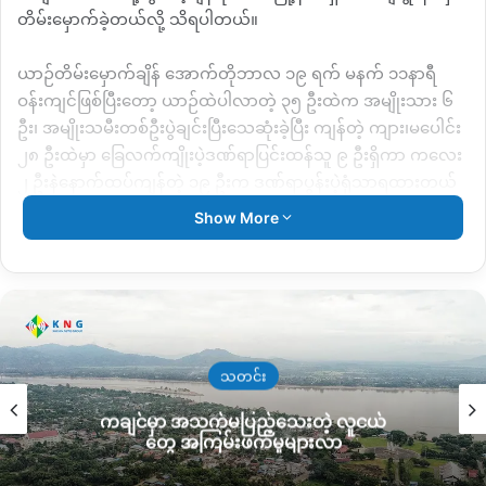
တိမ်းမှောက်ခဲ့တယ်လို့ သိရပါတယ်။
ယာဉ်တိမ်းမှောက်ချိန် အောက်တိုဘာလ ၁၉ ရက် မနက် ၁၁နာရီ
ဝန်းကျင်ဖြစ်ပြီးတော့ ယာဉ်ထဲပါလာတဲ့ ၃၅ ဦးထဲက အမျိုးသား ၆
ဦး၊ အမျိုးသမီးတစ်ဦးပွဲချင်းပြီးသေဆုံးခဲ့ပြီး ကျန်တဲ့ ကျား၊မပေါင်း
၂၈ ဦးထဲမှာ ခြေလက်ကျိုးပဲ့ဒဏ်ရာပြင်းထန်သူ ၉ ဦးရှိကာ ကလေး
၂ ဦးနဲနောက်ထပ်ကျန်တဲ့ ၁၉ ဦးက ဒဏ်ရာပွန်းပဲ့ရုံသာရထားတယ်
လို့ သိရပါတယ်။
Show More
ဒါကြောင့် ဒဏ်ရာပြင်းထန်တဲ့ ၉ ဦးကို မြစ်ကြီးနားဆေးရုံကြီးကို
ပို့‌ဆောင်ထားပြီလို့ မွန်မြတ်စေတနာအသင်းတာဝန်ရှိတစ်ယောက်က
KNG
ခုလိုပြောပါတယ်။
“
ခေါင်းပေါက် ခြေကျိုးတဲ့ ၉ယောက်ကိုက မြစ်ကြီးနားဆေးရုံကြီးကို
သတင်း
ပို့ထားတယ် ဒါပေမယ့်လည်း အကုန်ကောင်းသွားပြီ စိုးရိမ်စရာတော့
ကချင်မှာ အသက်မပြည့်သေးတဲ့ လူငယ်
မရှိတော့ဘူး
“
တွေ အကြမ်းဖက်မှုများလာ
ကလေးငယ် ၂ ဦးနဲ့နောက်ထပ်ထိခိုက်ဒဏ်ရာအနည်းငယ်သာရရှိ