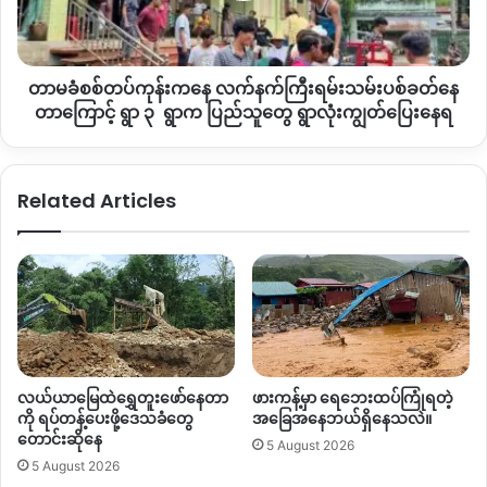
Copy URL
ရမ်း
သမ်း
ပစ်ခတ်
တာမခံစစ်တပ်ကုန်းကနေ လက်နက်ကြီးရမ်းသမ်းပစ်ခတ်နေ
နေ
တာ
တာကြောင့် ရွာ ၃ ရွာက ပြည်သူတွေ ရွာလုံးကျွတ်ပြေးနေရ
ကြော
င့် ရွာ ၃ ရွာ
က ပြည်
Related Articles
သူ
တွေ ရွာ
လုံးကျွတ်
ပြေး
နေရ
လယ်ယာမြေထဲရွှေတူးဖော်နေတာ
ဖားကန့်မှာ ရေဘေးထပ်ကြုံရတဲ့
ကို ရပ်တန့်ပေးဖို့ဒေသခံတွေ
အခြေအနေဘယ်ရှိနေသလဲ။
တောင်းဆိုနေ
5 August 2026
5 August 2026