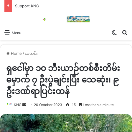
Support KNG
Switch
Se
Menu
Home
/
သတင်း
ရှ‌ငေါ်မှာ ၁၀ ဘီးယာဉ်တစ်စီးတိမ်း
မှောက် ၇ ဦးပွဲချင်းပြီး သေဆုံး၊ ၉
ဦးဒဏ်ရာပြင်းထန်
Send
KNG
20 October 2023
115
Less than a minute
an
email