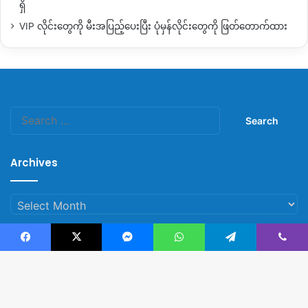
ရှိ
VIP လိုင်းတွေကို မီးအပြည့်ပေးပြီး ပုံမှန်လိုင်းတွေကို ဖြတ်တောက်ထား
Search
for:
Archives
Archives
Facebook
X
Messenger
WhatsApp
Telegram
Viber
© Copyright 2023, All Rights Reserved |
Kachin News Group
B