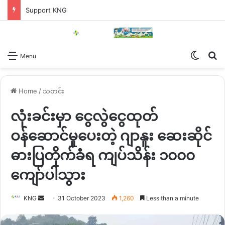
Support KNG
Switch
Se
Menu
Home
/
သတင်း
လုံးခင်းမှာ ငွေလွဲငွေထုတ်
ဝန်ဆောင်မှုပေးတဲ့ ဂျာနူး ဆေးဆိုင်
ဓားပြတိုက်ခံရ ကျပ်သိန်း ၁၀၀၀
ကျော်ပါသွား
Send
KNG
31 October 2023
1,260
Less than a minute
an
email