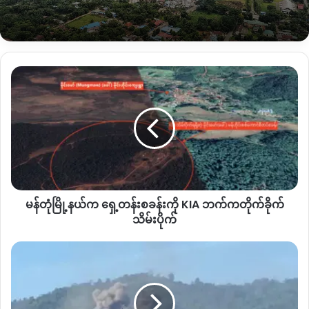
ဖားကန့် လုံးခင်းဒေသမှာ ခုနောက်ပိုင်း ဓားပြတိုက်ခံရမှု၊ လုယက်ခံရ
မှု၊ဖုန်းဆက်ခြိမ်းခြောက်ငွေတောင်းခံမှုတွေပိုမို ဖြစ်ပွားလာပြီး
အောက်တိုဘာလ ၅ ရက်နေ့ကလည်း ဂျာနူးဆေးဆိုင်နဲ့
မန်
မျက်နှာချင်းဆိုင်ဖွင့်လှစ်ထားတဲ့ မိုးရတနာ ရွှေဆိုင်နဲ့ ရွှေပန်းထိမ်
တုံ
လုပ်ငန်းကိုလည်း ဓါးမြတိုက်ခံရမှု ဖြစ်ပွားခဲ့ပါတယ်။
မြို့နယ်
က ရှေ့တန်း
စခန်း
By – CJ
ကို KIA ဘက်
ကတိုက်
ခိုက်
Copy URL
သိမ်းပိုက်
မန်တုံမြို့နယ်က ရှေ့တန်းစခန်းကို KIA ဘက်ကတိုက်ခိုက်
သိမ်းပိုက်
စစ်
ကောင်စီ
တပ်
က
လိုင်