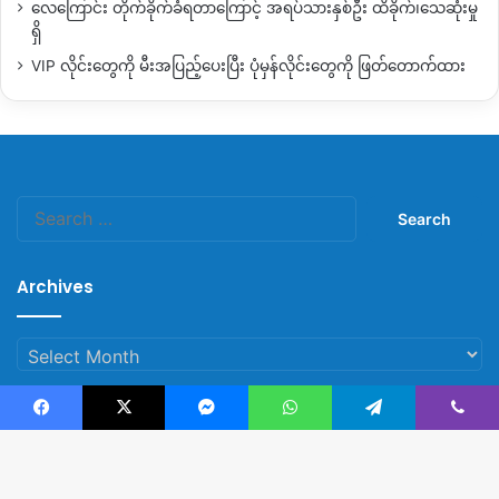
လေကြောင်း တိုက်ခိုက်ခံရတာကြောင့် အရပ်သားနှစ်ဦး ထိခိုက်၊သေဆုံးမှု
ရှိ
VIP လိုင်းတွေကို မီးအပြည့်ပေးပြီး ပုံမှန်လိုင်းတွေကို ဖြတ်တောက်ထား
Search
for:
Archives
Archives
Facebook
X
Messenger
WhatsApp
Telegram
Viber
© Copyright 2023, All Rights Reserved |
Kachin News Group