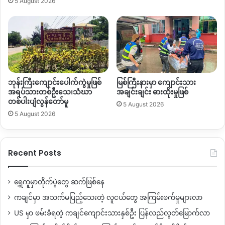
5 August 2026
ဘုန်းကြီးကျောင်းပေါက်ကွဲမှုဖြစ်
မြစ်ကြီးနားမှာ ကျောင်းသား
အရပ်သားတစ်ဦးသေ၊သံဃာ
အချင်းချင်း ဓားထိုးမှုဖြစ်
တစ်ပါးပျံလွန်တော်မူ
5 August 2026
5 August 2026
Recent Posts
ရွှေကူမှာတိုက်ပွဲတွေ ဆက်ဖြစ်နေ
ကချင်မှာ အသက်မပြည့်သေးတဲ့ လူငယ်တွေ အကြမ်းဖက်မှုများလာ
US မှာ ဖမ်းခံရတဲ့ ကချင်ကျောင်းသားနှစ်ဦး ပြန်လည်လွတ်မြောက်လာ