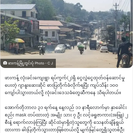
ဖားကန့်မြို့တွင်းပုံ Photo - C J
ဖားကန့် လုံးခင်းကျေးရွာ ရပ်ကွက်
(
၂
)
ရှိ ငွေလွှဲငွေထုတ်ဝန်ဆောင်မှု
ပေးတဲ့ ဂျာနူး‌ဆေးဆိုင် ဓားပြတိုက်ခံလိုက်ရပြီး ကျပ်သိန်း ၁၀၀
ကျော်ပါသွားတယ်လို့ လုံးခင်းဒေသခံတွေဆီကနေ သိရပါတယ်။
အောက်တိုဘာလ ၃၁ ရက်နေ့ နေ့လည် ၁၁ နာရီလောက်မှာ နှာခေါင်း
စည်း
mask
တပ်ထားတဲ့ အမျိုး သား ၇ ဦး လင့်ခရူဇာကား
(
အဖြူ
)
၂
စီးနဲ့ ရောက်လာခဲ့ကြပြီး ဆိုင်ထဲမှာရှိတဲ့သူတွေကို သေနတ်ချိန်ရွယ်
ထားကာ ဓါးပြတိုက်သွားတာဖြစ်တယ်လို့ မျက်မြင်တွေ့ရှိသူတစ်ဦး