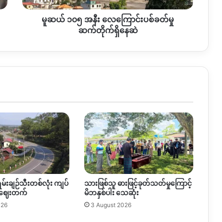
ရှိ
မူဆယ် ၁၀၅ အနီး လေကြောင်းပစ်ခတ်မှု
နေ
ဆဲ
ဆက်တိုက်ရှိနေဆဲ
ရမ်းချဉ်သီးတစ်လုံး ကျပ်
သားဖြစ်သူ ဓားဖြင့်ခုတ်သတ်မှုကြောင့်
 ဈေးတက်
မိဘနှစ်ပါး သေဆုံး
026
3 August 2026