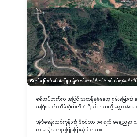
ရှမ်းမြောက် နမ့်ခမ်းမြို့မှာရှိတဲ့ စစ်ကောင်စီတပ်ရဲ့ စစ်တပ်ကုန်းကို သ
စစ်တပ်ဘက်က အပြင်းအထန်ခုခံနေတဲ့ ရှမ်းမြောက် နမ့
အပြီးသတ် သိမ်းပိုက်လိုက်ပြီဖြစ်တယ်လို့ ရှေ့တန်းသ
အဲ့ဒီစခန်းသစ်ကုန်းကို
ဒီဇင်ဘာ
၁၈
ရက်
မနေ့ညမှာ
သ
က
ခုလိုအတည်ပြုပြောဆိုပါတယ်။