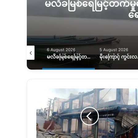
မလိခမြစ်ရေမြင့်တက်မှုက
ရေ
August 2026
6 August 2026
5 August 2026
ရေဘေးကြောင့် အိမ်ထောင်စု ၇ စု အိမ်ခြေမဲ့၊ KIO ကူညီပေးဖို့စီစဉ်နေ
မလိခမြစ်ရေမြင့်တက်မှုကြောင့် နောင်ခိုင်ရွာတဝက်ခန့်ရေနစ်မြှပ်
မိုးကြောင့် ကွင်းလမ်းသ
န
မ့်
ဆန်
မြို့
သိမ်းတိုက်
ပွဲ
အပြီး
အရပ်သား