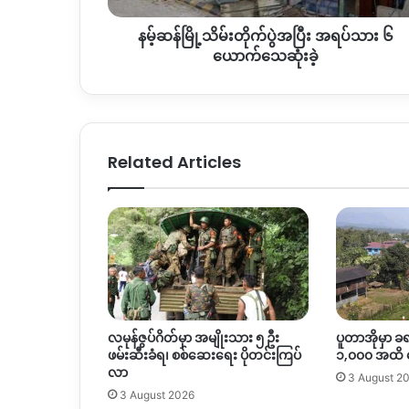
၆
နမ့်ဆန်မြို့သိမ်းတိုက်ပွဲအပြီး အရပ်သား ၆
ယောက်
သေဆုံး
ယောက်သေဆုံးခဲ့
ခဲ့
Related Articles
လမုန်ဇွပ်ဂိတ်မှာ အမျိုးသား ၅ ဦး
ပူတာအိုမှာ ခ
ဖမ်းဆီးခံရ၊ စစ်ဆေးရေး ပိုတင်းကြပ်
၁,၀၀၀ အထိ
လာ
3 August 2
3 August 2026