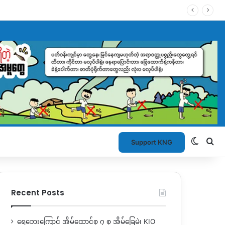
Switch
Se
Support KNG
Recent Posts
ရေဘေးကြောင့် အိမ်ထောင်စု ၇ စု အိမ်ခြေမဲ့၊ KIO