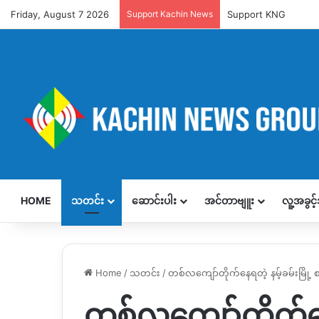
Friday, August 7 2026
Support Kachin News
Support KNG
HOME
သတင်း
ဆောင်းပါး
အင်တာဗျူး
လူ့အခွင
Home
/
သတင်း
/
တစ်လကျော်တိုက်နေရတဲ့ နမ့်ခမ်းမြို့
တစ်လကျော်တိုက်နေရတ