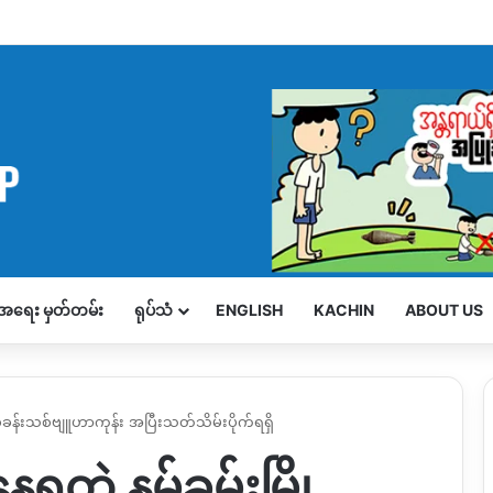
့်အရေး မှတ်တမ်း
ရုပ်သံ
ENGLISH
KACHIN
ABOUT US
 စခန်းသစ်ဗျူဟာကုန်း အပြီးသတ်သိမ်းပိုက်ရရှိ
ဲ့ နမ့်ခမ်းမြို့