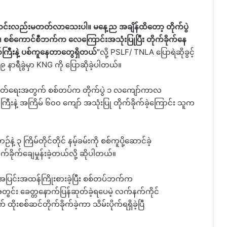
င်းလည်းမတတ်လာသေးပါ။
မနေ့ည
အချိန်ထိတော့
တိုက်ပွဲ
။
စစ်ကောင်စီဘက်က
လေကြောင်းအသုံးပြုပြီး
တိုက်ခိုက်နေ
ီးနဲ့
ပစ်ကူနေတာတွေရှိတယ်
”
လို့
PSLF/ TNLA
ပြောရဲဆိုခွင့်
၉
နာရီခွဲမှာ
KNG
ကို
ပြောဆိုခဲ့ပါတယ်။
တ်ရေးအတွက်
စစ်တပ်က
တိုက်ပွဲ
၁
လကျော်ကာလ
ီးနဲ့
အကြိမ်
၆၀၀
ကျော်
အသုံးပြု
တိုက်ခိုက်ခဲ့ကြောင်း
သူက
်နဲ့
၃
ကြိမ်တိုင်တိုင်
နမ့်ခမ်းကို
စစ်ကူပို့ဆောင်ခဲ့
ုက်ခိုက်ချေမှုန်းခဲ့တယ်လို့
ဆိုပါတယ်။
အပြင်းအထန်ကြိုးစားခဲ့ပြီး
စစ်တပ်ဘက်က
တွင်း
ခေတ္တနောက်ပြန်ဆုတ်ခဲ့ရပေမဲ့
လက်နက်ကိုင်
က်
ထိုးစစ်ဆင်တိုက်ခိုက်ခဲ့ကာ
သိမ်းပိုက်ရရှိခဲ့ပြီ