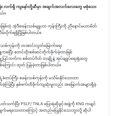
ီ။
လက်ရှိ
ကျနော်တို့ဆီမှာ
အချက်အလက်လေးတွေ
မစုံသေး
ယ်။
ဖြစ်တဲ့
အဲ့ဒီစခန်းသစ်ဗျူဟာ ကုန်းကြီးကို
ညီနောင်မဟာမိတ်
ိမ်းပိုက်ရရှိပြီဖြစ်ပါတယ်။
းသစ်ကုန်းကို
တအာင်းလွတ်မြောက်ရေး
့ကစပြီး
စတင်ထိုးစစ်ဆင်တိုက်ခိုက်ခဲ့တာဖြစ်
ြို့ပြင်ဘက်က
စစ်တပ်ဂိတ် တချို့နဲ့
အုပ်ချူပ်ရေးရုံးတွေ
ဖြစ်ကြောင်း
ထုတ် ပြန်ခဲ့တာဖြစ်ပါတယ်။
ဲ့ခံတပ်ကြီး
စခန်းသစ်ကုန်းကို
မသိမ်းနိုင်သေးတာ
ခဲ့ကြပြီး
နှစ်ဖက်ထိခိုက်ကျဆုံးမှုလည်း
အမြောက်အများရှိခဲ့
ပတ်သက်ပြီး
PSLF/ TNLA
ပြောရဲဆိုခွင့်အဖွဲ့ကို
KNG
ကချင်
့ချက်မရသေးတာကြောင့်
အတည်မပြုနိုင်သေးဘူးလို့
ဆိုပါ