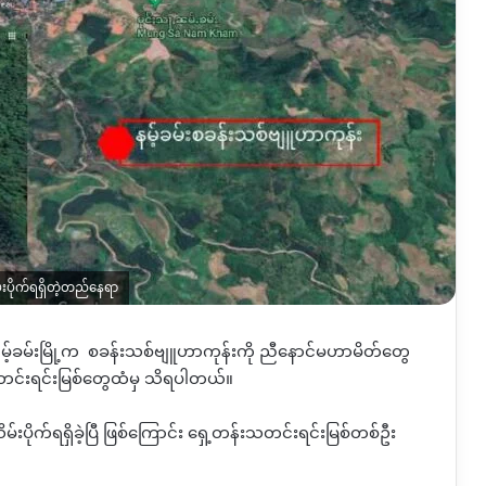
ိမ်းပိုက်ရရှိတဲ့တည်နေရာ
်ခမ်းမြို့က
စခန်းသစ်ဗျူဟာကုန်းကို
ညီနောင်မဟာမိတ်တွေ
တင်းရင်းမြစ်တွေထံမှ
သိရပါတယ်။
ိမ်းပိုက်ရရှိခဲ့ပြီ ဖြစ်ကြောင်း
ရှေ့တန်းသတင်းရင်းမြစ်တစ်ဦး