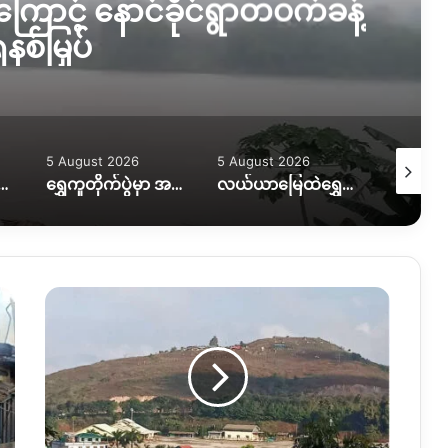
ြောင့် နောင်ခိုင်ရွာတဝက်ခန့်
နစ်မြှပ်
5 August 2026
5 August 2026
5 August
ွားလာရေး ပိုခက်၊ ကုန်တင်ယာဉ်တွေကို ဆင်၊ ထွန်စက်နဲ့ ဆွဲထုတ်နေရ
ရွှေကူတိုက်ပွဲမှာ အရေးပါတဲ့ စစ်တပ်စခန်းတစ်ခုကို သိမ်းပိုက်နိုင်ကြောင်း KIO ပြော
လယ်ယာမြေထဲရွှေတူးဖော်နေတာကို ရပ်တန့်ပေးဖို့ဒေသခံတွေတောင်းဆိုနေ
မူ
ဆယ်
၁၀၅
အနီး
လေကြောင်း
ပစ်ခတ်
မှု
ဆက်တိုက်