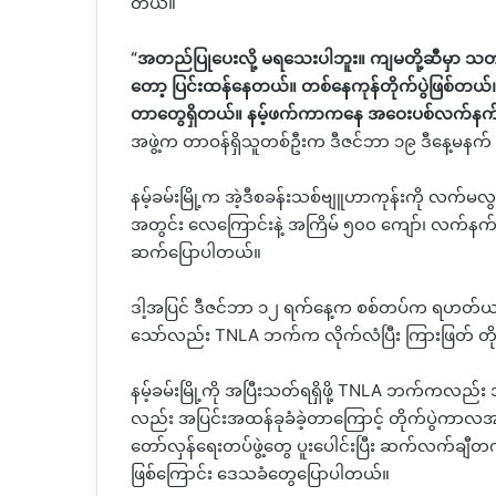
တယ်။
“
အတည်ပြုပေးလို့
မရသေးပါဘူး။
ကျမတို့ဆီမှာ
သတ
တော့
ပြင်းထန်နေတယ်။
တစ်နေကုန်တိုက်ပွဲဖြစ်တယ်
တာတွေရှိတယ်။
နမ့်ဖက်ကာကနေ
အဝေးပစ်လက်နက်ကြ
အဖွဲ့က
တာဝန်ရှိသူတစ်ဦးက
ဒီဇင်ဘာ
၁၉
ဒီနေ့မနက်
နမ့်ခမ်းမြို့က
အဲ့ဒီစခန်းသစ်ဗျူဟာကုန်းကို
လက်မလွ
အတွင်း
လေကြောင်းနဲ့
အကြိမ်
၅၀၀
ကျော်၊
လက်နက်ကြ
ဆက်ပြောပါတယ်။
ဒါ့အပြင်
ဒီဇင်ဘာ
၁၂
ရက်နေ့က
စစ်တပ်က
ရဟတ်ယာဉ
သော်လည်း
TNLA
ဘက်က
လိုက်လံပြီး
ကြားဖြတ်
တိ
နမ့်ခမ်းမြို့ကို
အပြီးသတ်ရရှိဖို့
TNLA
ဘက်ကလည်း
လည်း
အပြင်းအထန်ခုခံခဲ့တာကြောင့်
တိုက်ပွဲကာလအ
တော်လှန်ရေးတပ်ဖွဲ့တွေ
ပူးပေါင်းပြီး
ဆက်လက်ချီတ
ဖြစ်ကြောင်း
ဒေသခံတွေပြောပါတယ်။