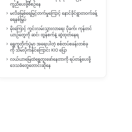
ကူညီပေးဖို့စီစဉ်နေ
မလိခမြစ်ရေမြင့်တက်မှုကြောင့် နောင်ခိုင်ရွာတဝက်ခန့်
ရေနစ်မြှပ်
မိုးကြောင့် ကွင်းလမ်းသွားလာရေး ပိုခက်၊ ကုန်တင်
ယာဉ်တွေကို ဆင်၊ ထွန်စက်နဲ့ ဆွဲထုတ်နေရ
ရွှေကူတိုက်ပွဲမှာ အရေးပါတဲ့ စစ်တပ်စခန်းတစ်ခု
ကို သိမ်းပိုက်နိုင်ကြောင်း KIO ပြော
လယ်ယာမြေထဲရွှေတူးဖော်နေတာကို ရပ်တန့်ပေးဖို့
ဒေသခံတွေတောင်းဆိုနေ