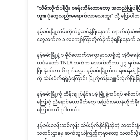
“
သိမ်းလိုက်ပါပြီ။
စခန်းသိမ်းတာတော့
အတည်ပြုပါပြ
ဘူး။
ပုံတွေလည်းမရောက်လာသေးဘူး
”
လို့
ပြောပါတ
နမ့်ခမ်းမြို့သိမ်းတိုက်ပွဲဆင်နွှဲပြီးနောက်
နောက်ဆုံးခံစစ်
တွေဘက်က
၁
လကျော်ကြာတိုက်ခိုက်ခဲ့ရပြီးနောက်
သ
နမ့်ခမ်းမြို့နဲ့
၁
မိုင်လောက်အကွာမှာသာရှိတဲ့
အဲ့ဒီစခန်
တပ်မတော်
TNLA
ဘက်က
အောက်တိုဘာ
၂၇
ရက်နေ
ပြီး
နိုဝင်ဘာ
၆
ရက်နေ့မှာ
နမ့်ခမ်းမြို့ထဲက
ရဲစခန်းနဲ့
မ
ကို
သိမ်းပိုက်ရရှိခဲ့ကြောင်း
မြို့ကိုထိန်းချူပ်လိုက်ပြီး
နမ့်ခမ်းမြို့ကို
ထိန်းချူပ်နိုင်ပေမဲ့
မြို့နဲ့ကပ်ရပ်
စစ်တပ်ရ
ကြောင့်
ညီနောင်မဟာမိတ်တွေ
အပြင်းအထန်တိုက်ခိုက်
ကြောင်း
သိရပါတယ်။
နမ့်ခမ်းစခန်းသစ်ကုန်း
သိမ်းပိုက်နိုင်ပြီဆိုတဲ့
သတင်းနဲ့
သတင်းဌာနမှ
ဆက်သွယ်ကြည့်ရာမှာတော့
သတင်းပို