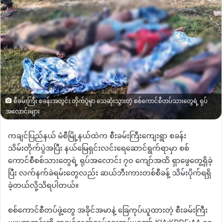
စီခမ်းကြီး စခန်းအတွင်း တိုက်ပွဲမှာ သေဆုံးသွားတဲ့ စစ်ကောင်စီတပ်သားတွေရဲ့ ရုပ်
အလောင်းများ
ကချင်ပြည်နယ် မံစီမြို့နယ်ထဲက စီးခမ်းကြီးကျေးရွာ စခန်း
သိမ်းတိုက်ပွဲအပြီး နယ်မြေရှင်းလင်းရေဆောင်ရွက်ရာမှာ စစ်
ကောင်စီစစ်သားတွေရဲ့ ရုပ်အလောင်း ၇၀ ကျော်အထိ ရှာဖွေတွေ့ရှိခဲ့
ပြီး လက်နက်ခဲရမ်းတွေလည်း ဆယ်ဘီးကားတစ်စီခန့် သိမ်းပိုက်ရရှိ
ခဲ့တယ်လို့သိရပါတယ်။
စစ်ကောင်စီတပ်ဖွဲ့တွေ အခိုင်အမာနဲ့ ခြေကုပ်ယူထားတဲ့ စီးခမ်းကြီး