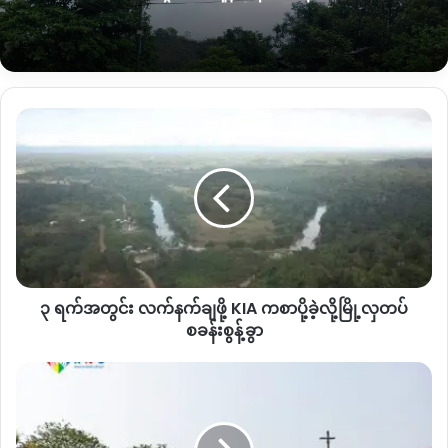
ရာစုစုပေါင်း ၇၀ ကျော်အထိရှာတွေ့ခဲ့တယ်လို့ သိရပါတယ်။
အဲ့ဒီစီးခမ်းကြီးဗျူဟာကုန်းထဲမှာ နဂိုစီးခမ်းကြီးအထိုင်တပ်ထဲကစစ်
သားတွေအပြင် ၂၀၂၃ ခုနှစ်က ရွှေကူနယ် မံဝိန်းကြီးစခန်းသိမ်းခံရ
ပြီးနောက် မံဝင်းကြီးစခန်းထဲက ပူးပေါင်းလာတဲ့စစ်သာတွေနဲ့
၃
ရှမ်းပြည်နယ် မိုးမိတ်တပ်ထဲက ထွက်ပြေးလာတဲ့စစ်သားတွေအပါ
ရက်
စုစုပေါင်းအင်အား ၂၀၀ ကျော်တပ်ထိုင်နေတာဖြစ်ပြီး အများစုက န
အတွင်း
န့်လင်းပါတောင်ဘက်ကိုထွက်ပြေးသွားကြတယ်လို့ သိရပါတယ်။
လက်နက်ချ
ဖို့
KIA
“
ရွှေကူဘက်မဟုတ်ဘူးရွှေကူဘက်က ကျွန်တော်တို့ဘက်ကပိတ်
က
ထားတယ်။ ဗန်းမော်ဘက်ကိုလည်းပိတ်ထားတယ်။ သူတိူ့တွက်
စာပို့
လမ်းကြောဟထားပေးတာက နန့်လင်းပါဘက်ကိုဟထားပးတာနန့်
ခဲ့
လင်းပါတောင်မှာကျတော့သူတို့ဟောင်ဝင်စာအမြောက်တွေနဲ့ လှမ်း
၃ ရက်အတွင်း လက်နက်ချဖို့ KIA ကစာပို့ခဲ့လို့မြို့လှတပ်
လို့
ပစ်တယ် ၁၂၀ တွေနဲ့ပစ်တယ်အဲ့ဒီပစ်တဲ့ဘက်ကိုပဲသူတို့ပြန်ဆုတ်
မြို့
စခန်းစွန့်ခွာ
လှ
သွားတယ်
”
လို့ပြောပါတယ်။
တပ်
ရွှေဘို
စခန်း
နဲ့ အင်း
ဒါ့အပြင် တိုက်ခိုက်ပိုက်ထားတဲ့စခန်းကုန်းပေါ်ကနေ လက်နက်ကြီး၊
စွ
တော်
လက်နက်ငယ်၊ ကျည်နဲ့ဗုံးသီးစတဲ့ လက်နက်ခဲရမ်းတွေ ၁၀ ဘီးကား
န့်
လမ်း