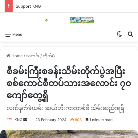
Support KNG
Switch
Se
Menu
Home
/
သတင်း
/
တိုက်ပွဲ
စီခမ်းကြီးစခန်းသိမ်းတိုက်ပွဲအပြီး
စစ်ကောင်စီတပ်သားအလောင်း ၇၀
ကျော်တွေ့ရှိ
လက်နက်ခဲယမ်း ဆယ်ဘီးကားတစ်စီ သိမ်းဆည်းရရှိ
Send
KNG
23 February 2024
803
1 minute read
an
email