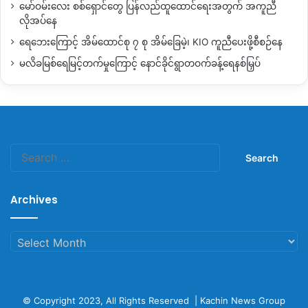
မော်ဝမ်းလေး စစ်ရှောင်တွေ ပြန်လည်ထူထောင်ရေးအတွက် အကူညီ
လိုအပ်နေ
ရေဘေးကြောင့် အိမ်ထောင်စု ၇ စု အိမ်ခြေမဲ့၊ KIO ကူညီပေးဖို့စီစဉ်နေ
မလိခမြစ်ရေမြင့်တက်မှုကြောင့် နောင်ခိုင်ရွာတဝက်ခန့်ရေနစ်မြှပ်
Search
for:
Archives
Archives
© Copyright 2023, All Rights Reserved |
Kachin News Group