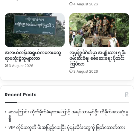
4 August 2026
အလယ်တန်းအရွယ်ကလေးတွေ
လမုန်ဇွပ်ဂိတ်မှာ အမျိုးသား ၅ ဦး
ရာမသုံးစွဲသူများလာ
ဖမ်းဆီးခံရ၊ စစ်ဆေးရေး ပိုတင်း
ကြပ်လာ
3 August 2026
3 August 2026
Recent Posts
လေကြောင်း တိုက်ခိုက်ခံရတာကြောင့် အရပ်သားနှစ်ဦး ထိခိုက်၊သေဆုံးမှု
ရှိ
VIP လိုင်းတွေကို မီးအပြည့်ပေးပြီး ပုံမှန်လိုင်းတွေကို ဖြတ်တောက်ထား