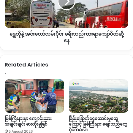
တစ်စီးစာ သိမ်းပိုက်ရရှိခဲ့ပေမယ့် စခန်းသိမ်းတဲ့နေ့မှာပဲစစ်ကောင်စီ
ခွာ
ပိုင်း ခရီးသည်
ကား
တပ်က လက်နက်သိုလောင်ရုံက်ိုဗုံးကျဲဖျက်စီးခဲ့တာကြောင့်
ရာ
သိမ်းဆည်းရမိနဲ့လက်နက်ခဲယမ်းတစ်ချို့က အပျက်အစီးတွေပဲ ဖြစ်
ကျော်
နေတယ်လို့သိရပါတယ်။
ပိတ်ဆို့
ရွှေဘိုနဲ့ အင်းတော်လမ်းပိုင်း ခရီးသည်ကားရာကျော်ပိတ်ဆို့
နေ
အဲ့ဒီစခန်းသိမ်းတိုက်ပွဲ မှာစစ်ကောင်စီဘက်က ၇၀ ဝန်းကျင် သေဆုံး
နေ
ခဲ့သလို
KIA
၊
KPDF
ဘက်ကလည်း
KPDF
တပ်ဖွဲ့ဝင် ၈ဦးသေဆုံးခဲ့
ပြီး
AA
ဘက်က တပ်ခွဲမှူးတစ်ဦးစုစုပေါင်း ၉ ဦးကျဆုံးသွားပြီး ၁၀
ဦးကျော် ဒဏ်ရာရသွားတယ်လို့သိရပါတယ်။
Related Articles
By – Zaw Zaw
Copy URL
မြစ်ကြီးနားမှာ ကျောင်းသား
ခြိမ်းခြောက်ငွေတောင်းမှုတွေ
အချင်းချင်း ဓားထိုးမှုဖြစ်
ကြောင့် မြစ်ကြီးနား စျေးသည်တွေ
ပိုခက်ခဲလာ
5 August 2026