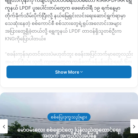
ဗျူဟာကုန်းကို ကချင်လွတ်လပ်ရေးတပ်မတော်
KIA
၊
KPDF
၊
AA
ရွှေ
ကူနယ်
LPDF
ပူးပေါင်းတပ်တွေက ဖေဖော်ဝါရီ ၁၉ ရက်နေ့မှာ
တိုက်ခိုက်သိမ်းပိုက်ပြီးလို့ နယ်မြေရှင်းလင်းရေးဆောင်ရွက်ရာမှာ
သေဆုံးနေတဲ့ စစ်ကောင်စီ စစ်သားတွေရဲ့ရုပ်အလောင်းအများ
အပြားတွေ့ရှိခဲ့တယ်လို့ ရွှေကူနယ်
LPDF
တာဝန်ရှိသူတစ်ဦးက
KNG
ကိုပြောပါတယ်။
“
စခန်းကုန်းမှာတင်လေးပဲမဟုတ်ဘူး စခန်းအပြင်ဘက်မှာတွေလည်း
အများကြီးပဲ။ သူတို့ ကျတာတွေက ကျွန်တော်ခန့်မှန်းပြောရရင် ၆၀၊
၇၀ ကျော်ရောက်သွားမှာ သူတို့နောက်ထပ် စခန်းကနေထွက်ပြေးတဲ့
Show More
အချို့ဒရုန်းတွေနဲ့လိုက်ချတော့စခန်းကုန်းနဲ့
ဝေးတယ် ၂ ဖာလုံ
လောက်မှာလည်း အလောင်းတွေသွားတွေ့တာ
”
လို့ ပြောပါတယ်။
စခန်းသိမ်းလိုက်တဲ့ ဖေဖော်ဝါရီ ၁၉ ရက်နေ့မှာတင် စခန်းကုန်း
အတွင်း အလောင်း ၄၈ လောင်းအထိတွေ့ရှိခဲ့ပြီး နောက်ထပ်နယ်မြေ
ရှင်းလင်းရေးဆက်လုပ်ရာမှာ စခန်းကုန်းအနီးဝန်းကျင်တွေနဲ့ စခန်းနဲ့
စစ်ပြေးဒုက္ခသည်များ
ဝေးတဲ့ တောထဲတွေမှာလည်း ဒရုန်းနဲ့တိုက်ခိုက်ခံရမှုနဲ့ ဒဏ်ရာနဲ့
မော်ဝမ်းလေး စစ်ရှောင်တွေ ပြန်လည်ထူထောင်ရေး
ထွက်ပြေးပြီး သွေးလွန်သေဆုံးသွားတဲ့ရုပ်အလောင်းတွေထပ်တွေ့ခဲ့
အတွက် အကူညီလိုအပ်နေ